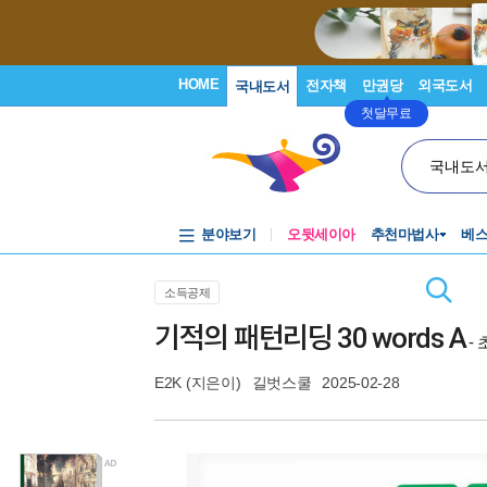
HOME
전자책
만권당
외국도서
국내도서
첫달무료
국내도
분야보기
오뒷세이아
추천마법사
베
소득공제
기적의 패턴리딩 30 words A
-
E2K
(지은이)
길벗스쿨
2025-02-28