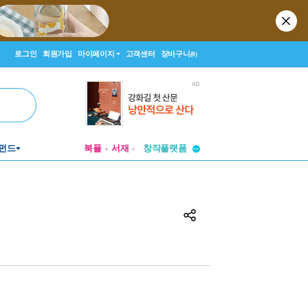
로그인
회원가입
마이페이지
고객센터
장바구니
(0)
투비컨티뉴드
펀드
북플
서재
창작플랫폼
투비컨티뉴드