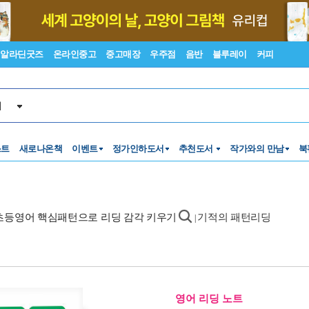
알라딘굿즈
온라인중고
중고매장
우주점
음반
블루레이
커피
서
스트
새로나온책
이벤트
정가인하도서
추천도서
작가와의 만남
북
 초등영어 핵심패턴으로 리딩 감각 키우기
기적의 패턴리딩
|
영어 리딩 노트