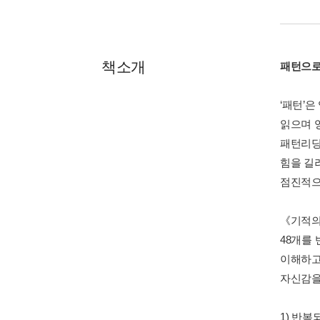
책소개
패턴으로
‘패턴’
읽으며 
패턴리딩
힘을 길
점진적으
《기적의
48개를
이해하고
자신감을
1) 반