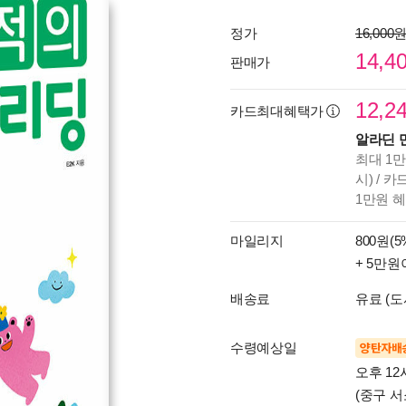
정가
16,000
14,4
판매가
12,2
카드최대혜택가
알라딘 
최대 1만
시) / 
1만원 
마일리지
800원(5
+ 5만원
배송료
유료 (도
수령예상일
양탄자배
오후 12
(중구 서