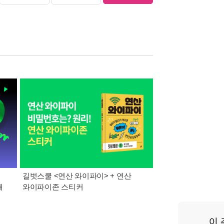
길벗스쿨 <연산 와이파이> + 연산
여름방학, 2학기를 준
매
와이파이존 스티커
콜드컵, 스터디 플래