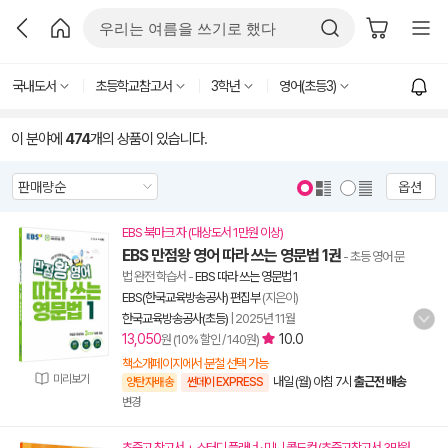
국내도서
초등학교참고서
3학년
영어(초등3)
이 분야에
474
개의 상품이 있습니다.
옵션
EBS 북마크 자 (대상도서 1만원 이상)
EBS 만점왕 영어 따라 쓰는 영문법 1권
- 초등 영어 문
법 완전 학습서
-
EBS 따라 쓰는 영문법 1
EBS(한국교육방송공사) 편집부
(지은이)
한국교육방송공사(초등)
|
2025년 11월
13,050
10.0
원 (10% 할인 / 140원)
책소개페이지에서 분철 선택 가능
미리보기
내일 (월) 아침 7시
출근전 배송
양탄자배송
썬데이 EXPRESS
변경
초중고 참고서 + 스터디 플래너 · 미니 콜드컵 (초중고참고서 3만원