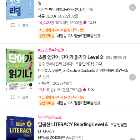
딩
김기훈
,
쎄듀 영어교육연구센터
(지은이)
쎄듀(CEDU)
|
2022년 02월
14,400
10.0
원 (10% 할인 / 800원)
미리보기
책소개페이지에서 분철 선택 가능
내일 밤 11시
잠들기전 배송
양탄자배송
변경
KEY 초등수학 L홀더
초등 영단어, 단어가 읽기다 Level 2
- 초등 영단어 읽
을 수 있어야 진짜 단어다!
-
초등 단어가 읽기다
마이클 A. 푸틀랙
,
e-Creative Contents
,
키 영어학습방법연구소
(지은이)
키출판사
|
2025년 10월
13,500
9.8
원 (10% 할인 / 750원)
책소개페이지에서 분철 선택 가능
미리보기
내일 밤 11시
잠들기전 배송
양탄자배송
변경
달곰한 초등 노트
달곰한 LITERACY Reading Level 4
-
초등 달곰한
LITERACY
NE능률 영어교육연구소
(지은이)