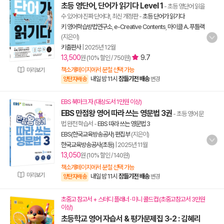
초등 영단어, 단어가 읽기다 Level 1
- 초등 영단어 읽을
수 있어야 진짜 단어다!, 최신 개정판
-
초등 단어가 읽기다
키 영어학습방법연구소
,
e-Creative Contents
,
마이클 A. 푸틀랙
(지은이)
키출판사
|
2025년 12월
13,500
9.7
원 (10% 할인 / 750원)
책소개페이지에서 분철 선택 가능
미리보기
내일 밤 11시
잠들기전 배송
양탄자배송
변경
EBS 북마크 자 (대상도서 1만원 이상)
EBS 만점왕 영어 따라 쓰는 영문법 3권
- 초등 영어 문
법 완전 학습서
-
EBS 따라 쓰는 영문법 3
EBS(한국교육방송공사) 편집부
(지은이)
한국교육방송공사(초등)
|
2025년 11월
13,050
원 (10% 할인 / 140원)
책소개페이지에서 분철 선택 가능
미리보기
내일 밤 11시
잠들기전 배송
양탄자배송
변경
초중고 참고서 + 스터디 플래너 · 미니 콜드컵 (초중고참고서 3만원
이상)
초등학교 영어 자습서 & 평가문제집 3-2 : 김혜리