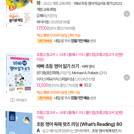
외
- 2022 개정 교육과정
-
YBM 초등 영어 자습서& 평가 (2022
개정 교육과정)
김혜리
(지은이)
와이비엠
|
2025년 06월
17,100
원 (5% 할인 / 900원)
책소개페이지에서 분철 선택 가능
내일 밤 11시
잠들기전 배송
양탄자배송
변경
초중고 참고서 + 스터디 플래너 · 미니 콜드컵 (초중고참고서 3만원
이상)
바빠 초등 영어 일기 쓰기
-
바빠 영어
성기홍(효린파파)
(지은이),
Michael A. Putlack
(감수)
이지스에듀(이지스퍼블리싱)
|
2024년 01월
13,500
10.0
원 (10% 할인 / 750원)
책소개페이지에서 분철 선택 가능
내일 밤 11시
잠들기전 배송
양탄자배송
변경
미리보기
초중고 참고서 + 스터디 플래너 · 미니 콜드컵 (초중고참고서 3만원
이상)
초등 영어 독해 왓츠 리딩 (What’s Reading) 80
A
- 쉽고 재미있게 완성되는 영어독해력
-
초등 영어 독해 왓츠 리