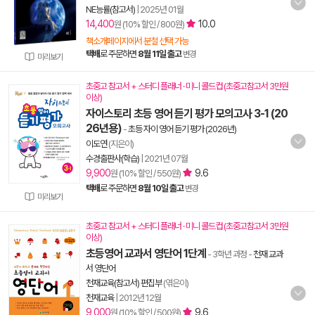
NE능률(참고서)
|
2025년 01월
14,400
10.0
원 (10% 할인 / 800원)
책소개페이지에서 분철 선택 가능
택배
로 주문하면
8월 11일 출고
변경
미리보기
초중고 참고서 + 스터디 플래너 · 미니 콜드컵 (초중고참고서 3만원
이상)
자이스토리 초등 영어 듣기 평가 모의고사 3-1 (20
26년용)
-
초등 자이 영어 듣기 평가 (2026년)
이도연
(지은이)
수경출판사(학습)
|
2021년 07월
9,900
9.6
원 (10% 할인 / 550원)
택배
로 주문하면
8월 10일 출고
변경
미리보기
초중고 참고서 + 스터디 플래너 · 미니 콜드컵 (초중고참고서 3만원
이상)
초등영어 교과서 영단어 1단계
- 3학년 과정
-
천재 교과
서 영단어
천재교육(참고서) 편집부
(엮은이)
천재교육
|
2012년 12월
9,000
9.6
원 (10% 할인 / 500원)