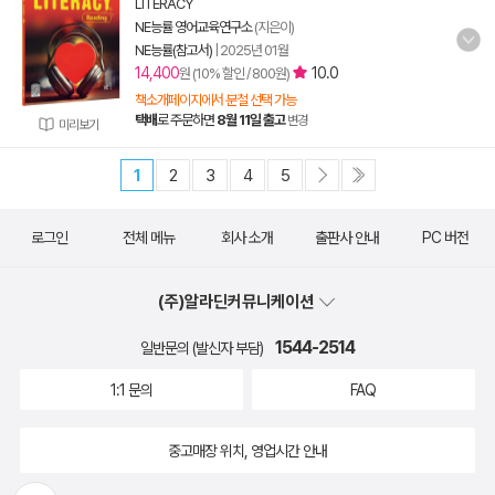
LITERACY
NE능률 영어교육연구소
(지은이)
NE능률(참고서)
|
2025년 01월
14,400
10.0
원 (10% 할인 / 800원)
책소개페이지에서 분철 선택 가능
택배
로 주문하면
8월 11일 출고
변경
미리보기
1
2
3
4
5
로그인
전체 메뉴
회사 소개
출판사 안내
PC 버전
(주)알라딘커뮤니케이션
1544-2514
일반문의 (발신자 부담)
1:1 문의
FAQ
중고매장 위치, 영업시간 안내