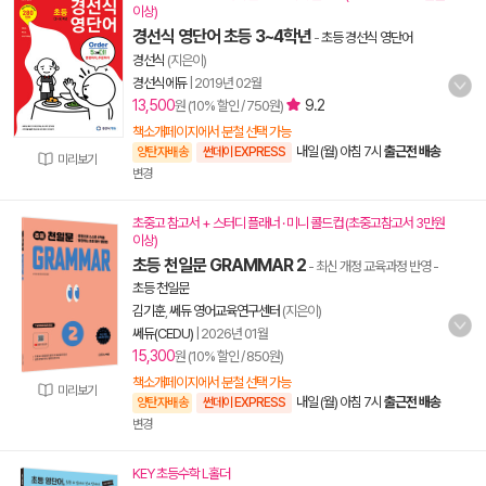
이상)
경선식 영단어 초등 3~4학년
-
초등 경선식 영단어
경선식
(지은이)
경선식에듀
|
2019년 02월
13,500
9.2
원 (10% 할인 / 750원)
책소개페이지에서 분철 선택 가능
내일 (월) 아침 7시
출근전 배송
양탄자배송
썬데이 EXPRESS
미리보기
변경
초중고 참고서 + 스터디 플래너 · 미니 콜드컵 (초중고참고서 3만원
이상)
초등 천일문 GRAMMAR 2
- 최신 개정 교육과정 반영
-
초등 천일문
김기훈
,
쎄듀 영어교육연구센터
(지은이)
쎄듀(CEDU)
|
2026년 01월
15,300
원 (10% 할인 / 850원)
책소개페이지에서 분철 선택 가능
미리보기
내일 (월) 아침 7시
출근전 배송
양탄자배송
썬데이 EXPRESS
변경
KEY 초등수학 L홀더