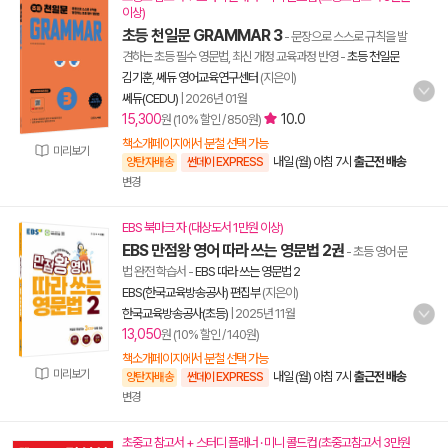
이상)
초등 천일문 GRAMMAR 3
- 문장으로 스스로 규칙을 발
견하는 초등 필수 영문법, 최신 개정 교육과정 반영
-
초등 천일문
김기훈
,
쎄듀 영어교육연구센터
(지은이)
쎄듀(CEDU)
|
2026년 01월
15,300
10.0
원 (10% 할인 / 850원)
책소개페이지에서 분철 선택 가능
미리보기
내일 (월) 아침 7시
출근전 배송
양탄자배송
썬데이 EXPRESS
변경
EBS 북마크 자 (대상도서 1만원 이상)
EBS 만점왕 영어 따라 쓰는 영문법 2권
- 초등 영어 문
법 완전 학습서
-
EBS 따라 쓰는 영문법 2
EBS(한국교육방송공사) 편집부
(지은이)
한국교육방송공사(초등)
|
2025년 11월
13,050
원 (10% 할인 / 140원)
책소개페이지에서 분철 선택 가능
미리보기
내일 (월) 아침 7시
출근전 배송
양탄자배송
썬데이 EXPRESS
변경
초중고 참고서 + 스터디 플래너 · 미니 콜드컵 (초중고참고서 3만원