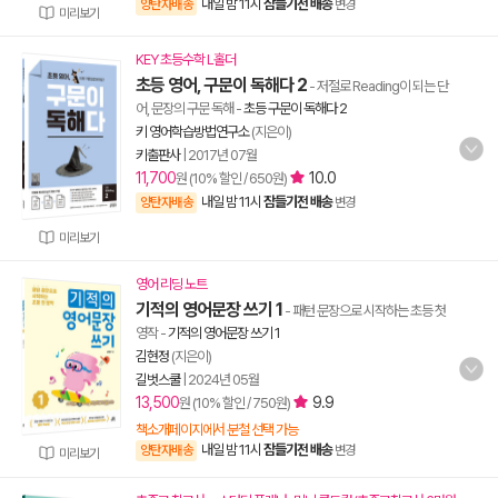
내일 밤 11시
잠들기전 배송
양탄자배송
변경
미리보기
KEY 초등수학 L홀더
초등 영어, 구문이 독해다 2
- 저절로 Reading이 되는 단
어, 문장의 구문 독해
-
초등 구문이 독해다 2
키 영어학습방법연구소
(지은이)
키출판사
|
2017년 07월
11,700
10.0
원 (10% 할인 / 650원)
내일 밤 11시
잠들기전 배송
양탄자배송
변경
미리보기
영어 리딩 노트
기적의 영어문장 쓰기 1
- 패턴 문장으로 시작하는 초등 첫
영작
-
기적의 영어문장 쓰기 1
김현정
(지은이)
길벗스쿨
|
2024년 05월
13,500
9.9
원 (10% 할인 / 750원)
책소개페이지에서 분철 선택 가능
내일 밤 11시
잠들기전 배송
양탄자배송
변경
미리보기