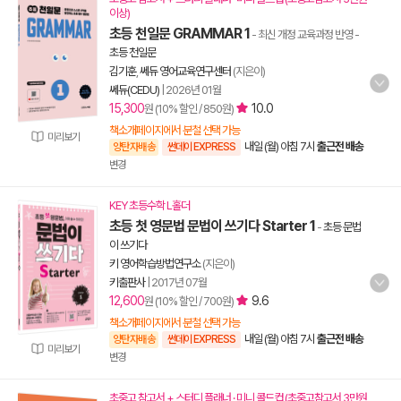
이상)
초등 천일문 GRAMMAR 1
- 최신 개정 교육과정 반영
-
초등 천일문
김기훈
,
쎄듀 영어교육연구센터
(지은이)
쎄듀(CEDU)
|
2026년 01월
15,300
10.0
원 (10% 할인 / 850원)
책소개페이지에서 분철 선택 가능
미리보기
내일 (월) 아침 7시
출근전 배송
양탄자배송
썬데이 EXPRESS
변경
KEY 초등수학 L홀더
초등 첫 영문법 문법이 쓰기다 Starter 1
-
초등 문법
이 쓰기다
키 영어학습방법연구소
(지은이)
키출판사
|
2017년 07월
12,600
9.6
원 (10% 할인 / 700원)
책소개페이지에서 분철 선택 가능
내일 (월) 아침 7시
출근전 배송
양탄자배송
썬데이 EXPRESS
미리보기
변경
초중고 참고서 + 스터디 플래너 · 미니 콜드컵 (초중고참고서 3만원