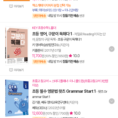
책소개페이지에서 분철 선택 가능
미리보기
부록 : 하이브리드 CD 1장 + 미니 단어장
내일 밤 11시
잠들기전 배송
양탄자배송
변경
KEY 초등수학 L홀더
초등 영어, 구문이 독해다 1
- 저절로 Reading이 되는 단
어, 문장의 구문 독해
-
초등 구문이 독해다 1
키 영어학습방법연구소
(지은이)
키출판사
|
2017년 07월
11,700
10.0
원 (10% 할인 / 650원)
내일 밤 11시
잠들기전 배송
양탄자배송
변경
미리보기
초중고 참고서 + 스터디 플래너 · 미니 콜드컵 (초중고참고서 3만원
이상)
초등 필수 영문법 왓츠 Grammar Start 1
-
왓츠 Gr
ammar Start 1
김기훈
,
쎄듀 영어교육연구센터
(지은이)
쎄듀(CEDU)
|
2022년 01월
12,600
10.0
원 (10% 할인 / 700원)