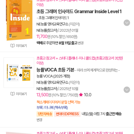
이상)
초등 그래머 인사이드 Grammar Inside Level 1
-
초등 그래머 인사이드 1
NE능률 영어교육연구소
(지은이)
NE능률(참고서)
|
2022년 01월
11,700
원 (10% 할인 / 650원)
택배
로 주문하면
8월 11일 출고
변경
미리보기
초중고 참고서 + 스터디 플래너 · 미니 콜드컵 (초중고참고서 3만원
이상)
능률VOCA 초등 기본
- 따라 쓰며 체계적으로 완성하는
-
능률 VOCA (2025 개정)
NE능률 영어교육연구소
(지은이)
NE능률(참고서)
|
2025년 10월
미리보기
13,500
10.0
원 (10% 할인 / 750원)
책소개페이지에서 분철 선택 가능
부록 : 미니북 (책속부록)
내일 (월) 아침 7시
출근전 배송
양탄자배송
썬데이 EXPRESS
변경
초중고 참고서 + 스터디 플래너 · 미니 콜드컵 (초중고참고서 3만원