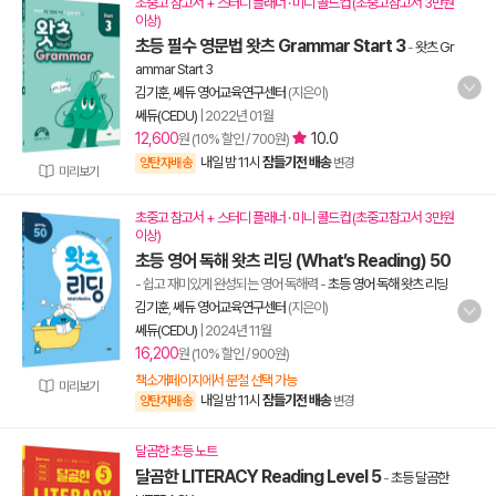
초중고 참고서 + 스터디 플래너 · 미니 콜드컵 (초중고참고서 3만원
이상)
초등 필수 영문법 왓츠 Grammar Start 3
-
왓츠 Gr
ammar Start 3
김기훈
,
쎄듀 영어교육연구센터
(지은이)
쎄듀(CEDU)
|
2022년 01월
12,600
10.0
원 (10% 할인 / 700원)
내일 밤 11시
잠들기전 배송
양탄자배송
변경
미리보기
초중고 참고서 + 스터디 플래너 · 미니 콜드컵 (초중고참고서 3만원
이상)
초등 영어 독해 왓츠 리딩 (What’s Reading) 50
- 쉽고 재미있게 완성되는 영어 독해력
-
초등 영어 독해 왓츠 리딩
김기훈
,
쎄듀 영어교육연구센터
(지은이)
쎄듀(CEDU)
|
2024년 11월
16,200
원 (10% 할인 / 900원)
책소개페이지에서 분철 선택 가능
미리보기
내일 밤 11시
잠들기전 배송
양탄자배송
변경
달곰한 초등 노트
달곰한 LITERACY Reading Level 5
-
초등 달곰한