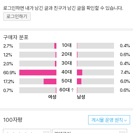
력을 기르는 쎈, 수학의 답은 쎈입니다!
로그인하면 내가 남긴 글과 친구가 남긴 글을 확인할 수 있습니다.
로그인하기
구매자 분포
10대
0.4%
2.7%
20대
0.6%
1.2%
30대
0.4%
2.0%
40대
7.4%
60.9%
50대
6.0%
17.2%
60대
0.6%
0.7%
여성
남성
100자평
게시물 운영 원칙