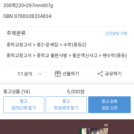
336쪽
220*297mm
907g
ISBN 9788928334834
주제분류
신간알림 신청
중학교참고서
>
중2-문제집
>
수학(중등2)
중학교참고서
>
중학교 출판사별
>
좋은책신사고
>
쎈수학(중등)
선물하기
공유하기
중고상품 (14)
5,000원
중고
중고
중고 등록
알라딘에 팔기
회원에게 팔기
알림 신청