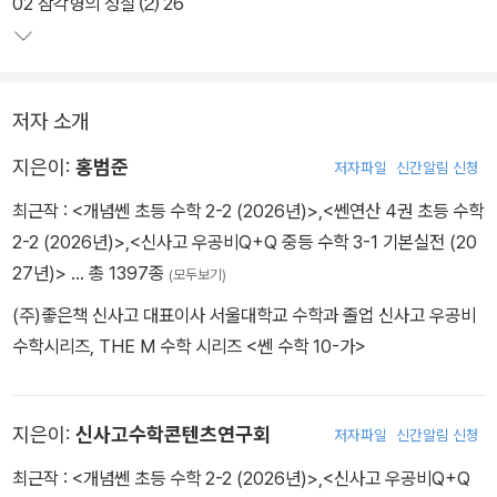
세분하여 체계적으로 수학 실력을 키울 수 있도록 만들었습니다.
02 삼각형의 성질 ⑵ 26
3. 개념별로 입체적이고 세밀한 유형 제시
하나의 개념에서 파생되는 문제는 그 유형이 다양하게 나타납니다.
저자 소개
중등 수학 2-2에서 다뤄야 하는 모든 문제를 156개 유형으로 분류하
고 1142문제로 정리하여 유형별로 충분한 연습이 가능하게 하였고
지은이:
홍범준
저자파일
신간알림 신청
이를 통해 문제 해결력을 기를 수 있습니다.
최근작 :
<개념쎈 초등 수학 2-2 (2026년)>
,
<쎈연산 4권 초등 수학
2-2 (2026년)>
,
<신사고 우공비Q+Q 중등 수학 3-1 기본실전 (20
27년)>
… 총 1397종
(모두보기)
(주)좋은책 신사고 대표이사 서울대학교 수학과 졸업 신사고 우공비
수학시리즈, THE M 수학 시리즈 <쎈 수학 10-가>
지은이:
신사고수학콘텐츠연구회
저자파일
신간알림 신청
최근작 :
<개념쎈 초등 수학 2-2 (2026년)>
,
<신사고 우공비Q+Q