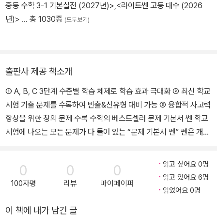
중등 수학 3-1 기본실전 (2027년)>
,
<라이트쎈 고등 대수 (2026
년)>
… 총 1030종
(모두보기)
출판사 제공 책소개
① A, B, C 3단계 수준별 학습 체제로 학습 효과 극대화 ② 최신 학교
시험 기출 문제를 수록하여 빈출&신유형 대비 가능 ③ 융합적 사고력
향상을 위한 창의 문제 수록 수학의 베스트셀러 문제 기본서 쎈 학교
시험에 나오는 모든 문제가 다 들어 있는 “문제 기본서 쎈” 쎈은 개념
학습 이후의 수학 학습 방법으로 유형별 문제 학습을 선도적으로 제
안하며 등장하여 최고의 자리를 지키고 있는 수학 문제 기본서의 대
읽고 싶어요 0명
0
0
0
표 주자입니다. 보유하고 있는 방대한 데이터베이스와 인프라를 바탕
읽고 있어요 6명
100자평
리뷰
마이페이퍼
으로 한 쎈의 유형 분석과 문제 해결 방법은 어떤 교재도 따라올 수 없
읽었어요 0명
는 특별함이 있습니다. 이것이 유사한 교재들 속에서도 쎈이 최고의
이 책에 내가 남긴 글
자리에 있는 이유입니다. 최적의 유형 학습을 통한 실제 문제해결 능