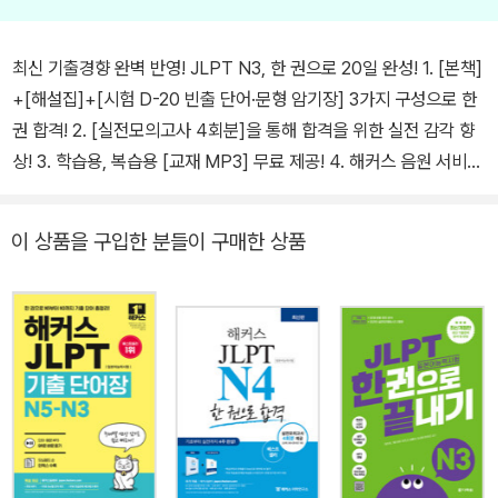
최신 기출경향 완벽 반영! JLPT N3, 한 권으로 20일 완성! 1. [본책]
+[해설집]+[시험 D-20 빈출 단어·문형 암기장] 3가지 구성으로 한
권 합격! 2. [실전모의고사 4회분]을 통해 합격을 위한 실전 감각 향
상! 3. 학습용, 복습용 [교재 MP3] 무료 제공! 4. 해커스 음원 서비스
들을 통해 맞춤형 청해 학습! 5. 히라가나, 가타카나 밖에 몰라도 [N3
시작 전 꼭 필요한 기초학습]과 [N3 빈출 문법]으로 N3 시작! “일본
이 상품을 구입한 분들이 구매한 상품
어 교육 1위 해커스일본어” 한경비즈니스 선정 2020 한국브랜드선
호도 교육(온·오프라인 일본어) 부문 1위 최신 기출경향 완벽 반영! J
LPT N3, 한 권으로 20일 완성! [이런 분들에게 추천합니다] 1. 히라
가나, 가타카나 밖에 모르지만, JLPT N3에 야심차게 도전하고 싶은
분들 2. 일 년에 두 번 밖에 없는 시험, 한 번에 합격하고 싶은데 어떻
게 공부해야 할지 막막한 분들 3. JLPT N3에 도전하였으나, 어휘 문
제만 풀다가 공부를 중단한 분들 4. 독해/청해는 할 수 있지만, 정작
문제를 풀면 정답이 무엇인지 잘 모르겠는 분들 [해커스 교재만의 특