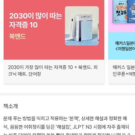
2030이 가장 많이 따는 자격증 10 + 북엔드. 피
해커스 일본
크닉 매트. 단어장
인쿠폰+여행
책소개
문제 푸는 방법을 익히고 적용하는 ‘본책’, 상세한 해설과 정확한 해
석, 꼼꼼한 어휘정리를 담은 ‘해설집’, JLPT N3 시험에 자주 출제되