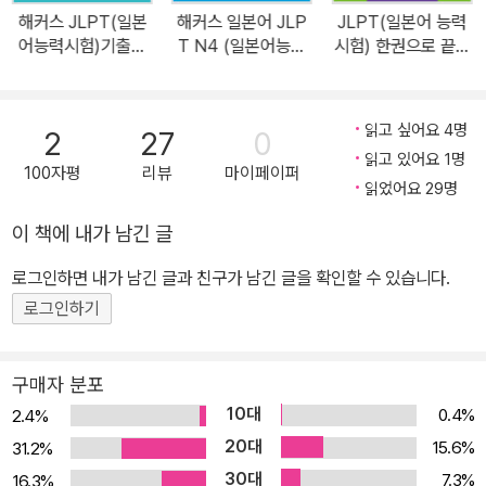
장점] 1. [본책]+[해설집]+[시험 D-20 빈출 단어·문형 암기장] 3가
해커스 JLPT(일본
해커스 일본어 JLP
JLPT(일본어 능력
지 구성으로 한 권 합격! 문제 푸는 방법을 익히고 적용하는 ‘본책’, 상
어능력시험)기출단
T N4 (일본어능력
시험) 한권으로 끝내
세한 해설과 정확한 해석, 꼼꼼한 어휘정리를 담은 ‘해설집’, JLPT N
어장 N5-N3
시험) 한 권으로 합격
기 N3
3 시험에 자주 출제되는 빈출 단어와 문형만 쏙쏙 뽑아 휴대하기 편
하게 정리한 ‘시험 D-20 빈출 단어·문형 암기장’을 구성하여, 한 권만
읽고 싶어요 4명
2
27
0
으로 학습을 완성할 수 있습니다. 2. [실전모의고사 4회분]을 통해 합
읽고 있어요 1명
100자평
리뷰
마이페이퍼
격을 위한 실전 감각 향상! 실제 시험과 동일한 형태의 시험지, 답안
읽었어요 29명
지, MP3로 구성되어 있어 시험장에서 긴장하지 않고 시험에 응할 수
이 책에 내가 남긴 글
있습니다. 3. 학습용, 복습용 [교재 MP3] 무료 제공! 1) [학습용 MP
로그인하면 내가 남긴 글과 친구가 남긴 글을 확인할 수 있습니다.
3] 문자어휘·청해 과목과 ‘실전모의고사’를 학습할 수 있습니다. 2)
[문제별 복습용 MP3] 잘 듣지 못한 청해 문제를 무한 반복하며 학습
로그인하기
할 수 있습니다. 3) [고사장 소음 버전 MP3] 실제 시험장 환경에 미
리 적응할 수 있습니다. 4) [단어·문형 암기장 MP3] 매일 지하철이
구매자 분포
나 버스에서 틈틈이 학습하며 실력을 향상시킬 수 있습니다. 4. 해커
10대
0.4%
2.4%
스 음원 서비스들을 통해 맞춤형 청해 학습! 교재의 QR코드를 스캔
20대
15.6%
31.2%
하거나 ‘해커스 MP3 플레이어’ 앱을 설치하여, 언제 어디서나 모바
30대
7.3%
16.3%