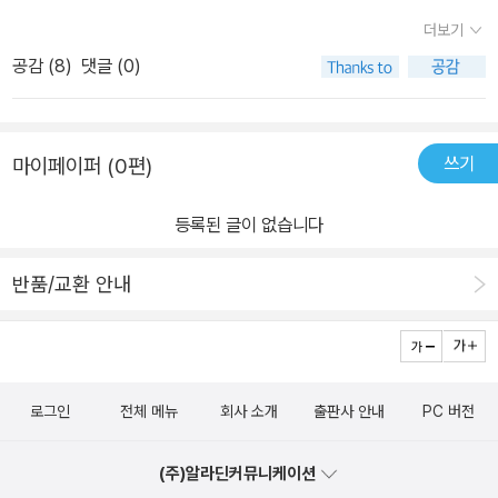
녀야하는 상황이 됐으니ㅋㅋㅋㅋ3000원 아깝습니다 그냥 다른 곳
더보기
에서 제본신청하세요^^
공감 (
8
)
댓글 (0)
쓰기
마이페이퍼 (0편)
등록된 글이 없습니다
반품/교환 안내
로그인
전체 메뉴
회사 소개
출판사 안내
PC 버전
(주)알라딘커뮤니케이션