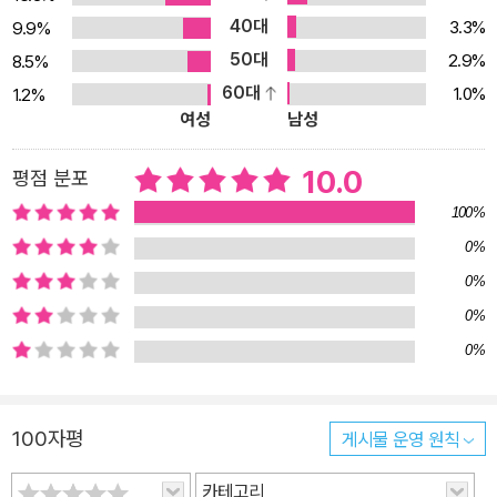
일 음원 스트리밍을 통한 학습을 할 수 있습니다. 또한, 1.0배부터 2.
40대
3.3%
9.9%
0배까지 조절 가능한 재생 속도로 나만의 맞춤형 학습 환경을 만들
50대
2.9%
8.5%
수 있습니다. 5. 히라가나, 가타카나 밖에 몰라도 [N3 시작 전 꼭 필
60대
1.0%
1.2%
요한 기초학습]과 [N3 빈출 문법]으로 N3 시작! 1) ‘N3 시작 전 꼭
여성
남성
필요한 기초학습’을 통해 명사, 조사, 형용사, 동사의 어미 활용과 연
결형을 하나하나 짚으며 학습할 수 있습니다. 2) ‘N3 빈출 문법’을 통
10.0
평점 분포
해 시험에 항상 나오는 빈출 문법과 문형을 한 번에 정리할 수 있습니
100%
다. [JLPT N3 단기 합격을 위한 해커스만의 추가 학습 콘텐츠 - 해
0%
커스일본어(japan.Hackers.com)] 1. 본 교재 인강(교재 내 할인쿠
0%
폰 수록) 2. 무료 교재 MP3 ① 학습용 MP3 - 문자 어휘 핵심 표현
및 필수 어휘 학습용/청해 문제 풀이 학습용/실전모의고사용 ② 문제
0%
별 복습용 MP3 - 청해 복습용/실전모의고사 복습용 ③ 고사장 소음
0%
버전 MP3 - 실전모의고사 시험장 적응용 ④ 단어/문형 암기장 MP3
- 별책부록 학습용 3. 어휘 암기 퀴즈(PDF) 4. 청해 받아쓰기(PDF
100자평
게시물 운영 원칙
+MP3) 5. 온라인 실전모의고사(PDF+MP3) 6. 시험 D-20 빈출
단어·문형 암기장(PDF) 7. JLPT N3 최신 기출 어휘·문형(PDF)
카테고리