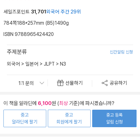
세일즈포인트
31,701
외국어 주간 29위
784쪽
188*257mm (B5)
1490g
ISBN 9788965424420
주제분류
신간알림 신청
외국어
>
일본어
>
JLPT
>
N3
선물하기
공유하기
이 책을 알라딘에
6,100
원 (
최상
기준)에 파시겠습니까?
중고
중고
중고 등록
알라딘에 팔기
회원에게 팔기
알림 신청