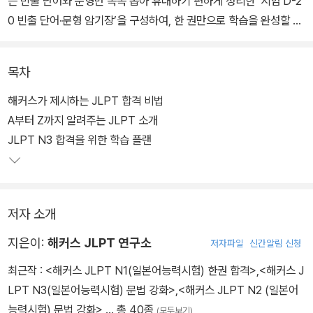
는 빈출 단어와 문형만 쏙쏙 뽑아 휴대하기 편하게 정리한 ‘시험 D-2
0 빈출 단어·문형 암기장’을 구성하여, 한 권만으로 학습을 완성할 수
있다. 실제 시험과 동일한 형태의 시험지, 답안지, MP3로 구성되어
있어 시험장에서 긴장하지 않고 시험에 응할 수 있다.
목차
해커스가 제시하는 JLPT 합격 비법
A부터 Z까지 알려주는 JLPT 소개
JLPT N3 합격을 위한 학습 플랜
저자 소개
지은이:
해커스 JLPT 연구소
저자파일
신간알림 신청
최근작 :
<해커스 JLPT N1(일본어능력시험) 한권 합격>
,
<해커스 J
LPT N3(일본어능력시험) 문법 강화>
,
<해커스 JLPT N2 (일본어
능력시험) 문법 강화>
… 총 40종
(모두보기)