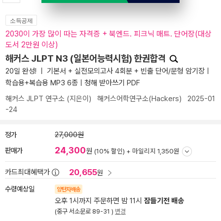
소득공제
2030이 가장 많이 따는 자격증 + 북엔드. 피크닉 매트. 단어장(대상
도서 2만원 이상)
해커스 JLPT N3 (일본어능력시험) 한권합격
20일 완성! ㅣ 기본서 + 실전모의고사 4회분 + 빈출 단어/문형 암기장ㅣ
학습용+복습용 MP3 6종ㅣ청해 받아쓰기 PDF
해커스 JLPT 연구소
(지은이)
해커스어학연구소(Hackers)
2025-01
-24
정가
27,000원
24,300
판매가
원
(10% 할인) +
마일리지 1,350원
20,655
카드최대혜택가
원
수령예상일
양탄자배송
오후 1시까지 주문하면 밤 11시
잠들기전 배송
(중구 서소문로 89-31 )
변경