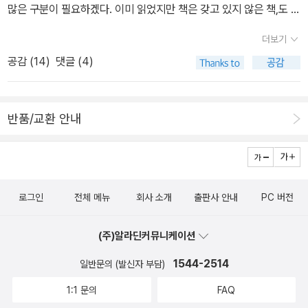
의 눈높이와 관심, 그리고 이해를 위해 쓰여진 점이 있을 거라고 봅니
많은 구분이 필요하겠다. 이미 읽었지만 책은 갖고 있지 않은 책,도 있
위한 행위가 되기 십상이다. 과연 이곳에서 벗어날 수 있을까? 저자
다. 정답보다는 생각하는 힘을 기르고, 자기계발보다는 자기 찾기를
고.구판도서로 갖고 있는 책도 있고. 구판도서로 갖고 있는 책 중에서
는 자아를 속속들이 들여다보기보다 오히려 자신을 잊어버릴 정도로
더보기
시도해 보고, 어떻게 문제를 해결할 것인지 스스로 찾아가는 방법을
도 아직 읽지 않...읽지 못...암튼. 그냥 소장용이 되어버린 책도 있고.
재미있는 걸 찾아보는 일 그리고 자아, 즉 혼자 사는 세상이 아니라 관
공감 (
14
)
댓글 (4)
배울 수 있다면 좋을 것 같습니다. 고전이라는 것이 좋다고는 해도 막
구판도서와 개정판 도서까지 다 갖고 있는 책이 있고. 문학동네 개정
계 속에서 서로 영향을 주고받는다는 사실을 생각해보자고 말한다.
상 읽을 시간이 나지 않고 어렵게 느껴지는 면이 있는데, 이 책들이 그
판으로 이 표지랑 똑같은 표지를 갖고 있는 책도 있고.소장유무로 따
물론 이 말 역시 심리학자의 조언이다. 선택은 어디까지나 자기 몫이
시작을 함께하는 도움을 준다면 좋을 것 같습니다. 1. 생각하는 십대
지자면 아예 없는 책, 구판만 있는 책. 구판 개정판 다 있는 책, 개정판
다. - 인문 MD 박태근책속에서 : “심리학자의 말을 곧이곧대로 듣지
반품/교환 안내
를 위한 고전 콘서트-- 곽신환, 서병훈, 이재룡, 주경철, 김경희, 강신
만 갖고 있는 책.그런데 예전 도서도 다 찾아봐야 돼. 요즘은 나도 나
마라!” 이 말은 꽤 의심쩍게 들릴 것이다. 나도 안다. 하지만 더 이상
주, 이태수 숭실대학교에서 주최하고, EBS와 공동 기획, 서울시교육
자신을 못 믿겠어서... 저 안쪽 구석을 가만히 들여다보고 있으면 깜짝
사람들이 심리학에 빠져 도를 넘는 일이 일어나서는 안 된다. 종교를
청 후원으로 열린 「2013 생각하는 십대를 위한 고전 읽기 강연」을 책
깜짝 놀랄 때가 있다. 이 책은 언제 여기 들어가 있었지? 라거나. 이
신봉하듯 심리학에 의지하는 것으 아주 쓸모없는 짓이라는 사실을 이
으로 정리한 것으로, 각 분야의 강연자가 고전의 내용과 그 배경에 대
책은 어쩌다 두 권을 갖고 있게 된거지? 라는.아, 읽지 않고 쌓아 둔
책이 증명해줄 것이다.공부책조지 스웨인 지음 / 유유'하버드 교수가
해 이해하고 해석하면서 읽을 수 있도록 설명했습니다. 2. 성장하는 1
로그인
전체 메뉴
회사 소개
출판사 안내
PC 버전
책들이 생각보다 더, 훨씬 더 많이 늘어나고 있어서 당황스러운 것도
알려주는 공부의 원천 기술'열다섯에 MIT에 입학했고 모교와 하버드
0대가 꼭 알아야할 좋은습관 42-- 이충호-- 십대를 위한 바람직한
한두번이지. 이제는 놀랍지도 않아...라고 생각했는데. 올해 초. 다시
대학교에서 학생을 가르친 조지 스웨인 교수는 뛰어난 능력을 갖춘
습관 42가지를 소개하며, 좋은 습관을 통해 성공한 인물들의 이야기
(주)알라딘커뮤니케이션
놀라야했어. 저쪽 구석의 책들은 분명 다 읽고 넣어둔거라 생각했는
학생들이 마치 빈 통을 지식으로 가득 채우듯 공부의 내용을 꾸역꾸
와 어떻게 살아갈 것인지, 긍정적인 생각을 가지고, 원만한 인간관계
데 그 안쪽에 읽지 않은 책들이 득시글거리는거야. 아무래도 나, 미쳤
1544-2514
일반문의 (발신자 부담)
역 머릿속으로 집어넣는 모습을 보고 ‘효율적으로 공부하는 법’을 가
를 형성하면서, 자기 생각을 가지고 올바른 자아상을 만들어갈 수 있
나봐. ㅠㅠㅠㅠㅠㅠㅠㅠㅠㅠㅠㅠㅠㅠㅠㅠㅠㅠㅠㅠ
르치기 시작했다. 이 책은 그가 만년에 정리한 ‘공부법’의 핵심으로 올
1:1 문의
FAQ
을 방향을 보여주고자 합니다. 3. 철학하는 십대가 세상을 바꾼다--
아, 근데.... 좀 반성해야한다고 하면 맞는말일까? 그냥 모를수
바른 공부의 네 가지 요소 ‘올바른 마음가짐, 읽은 것을 이해하기, 체