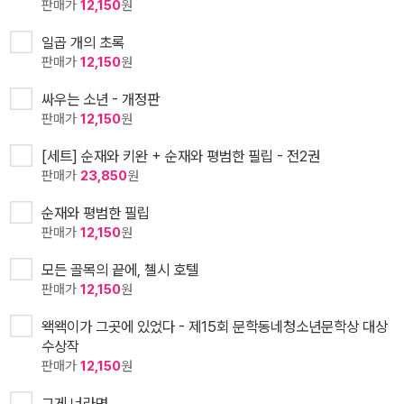
판매가
12,150
원
일곱 개의 초록
판매가
12,150
원
싸우는 소년 - 개정판
판매가
12,150
원
[세트] 순재와 키완 + 순재와 평범한 필립 - 전2권
판매가
23,850
원
순재와 평범한 필립
판매가
12,150
원
모든 골목의 끝에, 첼시 호텔
판매가
12,150
원
왝왝이가 그곳에 있었다 - 제15회 문학동네청소년문학상 대상
수상작
판매가
12,150
원
그게 너라면