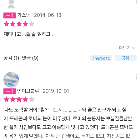
기 시작한다.자전거에 마음을 빼앗긴 용지호는 용돈으로 용무늬 저지
메뉴
와 버프를 비롯한 자전거 용품을 사고, 등하교뿐만 아니라 주말에도
가스님
2014-06-13
자전거를 즐겨 타게 된다.자전거를 매개로 양재천에서 새로운 인간관
계를 맺으며, 우여곡절 많은 한 해를 보내게 된다.이야기 전개와 문체
재미나고 ...술 술 읽히고..
가 가볍고 귀엽고 유쾌해서, 재미있게 읽을 수 있다. 필자도 수차례 웃
으면서 이야기를 즐겼다.2014년 당시에 유행했던 표현과 트렌드를
더보기
중학생 용지호의 말을 빌려 사실적으로 보여준다. 2010년대 초반에
공감 (
1
)
댓글 (0)
대한 기억이 있다면, 더 재미있게 즐길 수 있다.이 소설의 오버스러운
도입부를 읽으면, 이 소설에 대한 호기심이 동하고 구미가 당길 것이
메뉴
다.(즐겁고 따뜻한 마음으로 독서하고 나서 필자의 리뷰를 발견했다
면, 프롤로그를 다시 한번 읽어보기를 권한다.)˝양재천에 드래곤이 있
인디고블루
2019-10-01
다!˝˝길을 잃고 양재천을 헤매고 있을 때 그를 만난 거야. 그는 마치
광야의 초인처럼 홀연히 나타났어. 드래곤이 그려진 두건을 쓰고 붉
'나도 노력할 거야.''뭘?''뭐든지. .………너와 좋은 친구가 되고 싶
은빛의 자전거를 탄 그 사내는 바람처럼 내 옆을 스쳐 지나갔고, 나는
어.'드래곤과 로미의 눈이 마주쳤다. 로미의 눈동자는 뽀샵질을남발
귀신에 홀린 듯 그의 뒷모습에 이끌려 페달을 밟았지. 어디를 향해 달
한 셀카 사진보다도 크고 아름답게 빛나고 있었다. 드래곤은 또박또
렸는지, 시간이 얼마나 지났는지도 몰라. 그를 따라 달리다 보니 어느
박 용기 있게 말했다. '아직 난 겁쟁이고, 눈치도 없고, 자신감도 없