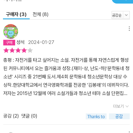
아갈 만해질지도 모른다.
구매자 (3)
전체 (8)
메뉴
성석
2024-01-27
총평 : 자전거를 타고 싶어지는 소설. 자전거를 통해 자연스럽게 형성
된 커뮤니티에서 오는 즐거움과 성장.(재미-상, 난도-하)‘문학동네 청
소년‘ 시리즈 중 21번째 도서.제4회 문학동네 청소년문학상 대상 수
상작.한양대학교에서 연극영화학과를 전공한 ‘김봉래‘의 데뷔작이다.
저자는 2015년 12월에 여러 소설가들과 청소년 테마 소설 단편집
『중독의 농도』를 출간한 이후, 별다른 작품 활동을 이어가고 있지는
더보기
않다.(줄거리) 경기도 안양시 동안구에 봄이 찾아오고, 반에서 별다른
공감 (
2
)
댓글 (0)
존재감 없는 학생 용지호는 중3이 된다.어느 날 아버지가 회사에서
자전거를 한 대 받아오면서, 용지호의 밋밋하던 인생에 변화가 생기