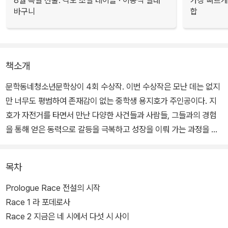
8월 특별 선물. 각도 조절 테이블 · 이동식 빨래
가장 빠르게
바구니
합
책소개
문학동네청소년문학상이 4회 수상작. 이번 수상작은 모난 데는 없지
만 너무도 평범하여 존재감이 없는 중학생 용지호가 주인공이다. 지
호가 자전거를 타면서 만난 다양한 사건들과 사람들, 그들과의 경험
을 통해 얻은 동력으로 갈등을 극복하고 성장을 이뤄 가는 과정을 유
쾌하고 감동적으로 그렸다.
목차
심사위원들의 지지를 얻은 이 소설의 가장 큰 매력은 등장인물과 이
야기의 건강함, 청소년들 일상의 섬세한 결을 살린 구체성과 작품 전
Prologue Race 전설의 시작
반에서 느껴지는 따뜻함이다. 심사위원들은 이런 장점들이 ‘동시대성
Race 1 라 포데로사
을 잃고 작가의 후일담으로 회귀하는 등 침체에 빠져드는 우리 청소
Race 2 지금은 네 시에서 다섯 시 사이