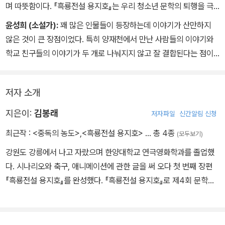
며 따뜻함이다. 『흑룡전설 용지호』는 우리 청소년 문학의 퇴행을 극
복하고 현실을 향해 견인해 가는 건강한 힘이 될 것이다.
윤성희 (소설가):
꽤 많은 인물들이 등장하는데 이야기가 산만하지
않은 것이 큰 장점이었다. 특히 양재천에서 만난 사람들의 이야기와
학교 친구들의 이야기가 두 개로 나눠지지 않고 잘 결합된다는 점이
좋았다. 좋은 작품을 만났고 덕분에 즐거운 심사가 되었다.
저자 소개
지은이:
김봉래
저자파일
신간알림 신청
최근작 :
<중독의 농도>
,
<흑룡전설 용지호>
… 총 4종
(모두보기)
강원도 강릉에서 나고 자랐으며 한양대학교 연극영화학과를 졸업했
다. 시나리오와 축구, 애니메이션에 관한 글을 써 오다 첫 번째 장편
『흑룡전설 용지호』를 완성했다. 『흑룡전설 용지호』로 제4회 문학동
네청소년문학상 대상을 받았다.