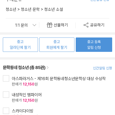
청소년
>
청소년 문학
>
청소년 소설
선물하기
공유하기
중고
중고
중고 등록
알라딘에 팔기
회원에게 팔기
알림 신청
문학동네 청소년 (총 85권)
신간알림 신청
아스파라거스 - 제16회 문학동네청소년문학상 대상 수상작
판매가
12,150
원
내성적인 뱀파이어
판매가
12,150
원
스카이다이빙