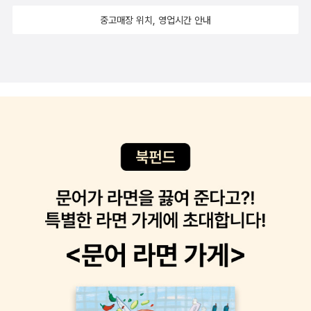
데이비드 A. 화이트-- 세상을 이끄는 0.1%의 생각단련 프로그램, 이
도 있다고 넘어갈 수 있는걸까? 나는 이 전집 출판본을 통해 처음 들
계성, 자주성’의 의미, 목적, 방법을 차례로 정리하고 이를 현실에 적
중고매장 위치, 영업시간 안내
라는 부제가 있으며, 미국 노스웨스턴 영재학교와 시카고 교육청의
어 본 책들이 있어. 요즘 '한권으로 읽는 대한민국대통령실록'을 읽고
용할 올바른 공부 습관과 방법을 알려준다.그는 교육과 학습의 기본
철학교과서라고 소개하고 있는데, 윤리학, 인식론, 형이상학, 논리학
있는 중인데 이제 바야흐로 문학의 전성시대(?)라 할 수 있는 시기를
목표가 ‘공부하는 방법의 습득’에 있다고 말한다. 학생들이 마주하는
등 철학의 네 가지 대표 영역을 다루고, 철학과 인문학적 지식과 생각
읽는 중. 문학 이야기는 겨우 몇 줄이긴 하지만 그래도 실천문학이 나
현실은 교과서와는 다르다. 공식을 외우고 연습문제를 충실히 풀어도
하는 힘을 기르고, 의문을 가지면서 창의적인 생각을 할 수 있도록 쓰
오기 시작하고, 서정문학과 시, 90년대에는 노동문학이라고 일컬어
시험지 바깥에서는 숫자만 바꿔서 나오는 문제는 만날 수 없다. 이 책
여진 책으로, 수업 가이드북이 별책부록으로 있습니다. 4. 십대에게
지는 소설도 많이 나온 것으로 알고 있고. 아이고야. 이 책을 빨리 읽
은 공부라는 원천 기술을 제대로 습득하는 방법을 알려준다. 과목이
권하는 인문학-- 연세대학교 인문학연구원-- 연세대 인문학연구원
어야 다른 책을 읽어볼텐데. 진도가 나가질 않고 있어. 책은 무지 재미
바뀌어도, 입시 제도가 바뀌어도, 크게는 시대와 사회가 변해도 바뀌
인문학자 5명이 풀어 쓴 최초의 청소년 인문서, 로 소개하고 있으며,
있는데 읽을 시간이 없다는 것이 함정....ㅠㅠㅠㅠㅠㅠ 레이몬
지 않을 공부의 방법을 익힌다면, 스스로 공부하고 스스로 문제를 해
2012년 봄과 가을에 청소년을 위한 인문학강좌를 개최했을 당시, 참
드 카버, 무라카미 하루키, 밀란 쿤데라, 움베르토 에코, 이언 매큐언,
결하며 자립적 삶을 살아갈 수 있다. 애초 공부의 목적이 그러했듯이.
가자의 반응이 좋았던 것에서 시작해서 청소년의 눈높이에 맞는 인문
폴 오스터, 어니스트 헤밍웨이, E. M. 포스터, 가브리엘 가르시아 마
- 인문 MD 박태근추천의 글 : 공부는 이해와 생각 위주로 해야 학습
학 입문서를 기획하고 집필했습니다. 10대를 보는 눈 얼마 전에는
르케스, 오르한 파묵, 윌리엄 포크너, 필립 로스 열두명의 작가들이
효율이 가장 높다. 그런데 어떻게 해야 이런 공부를 할 수 있는지 아는
20대를 사회학자의 눈으로 보고 문제를 제기했던 <우리는 차별에 찬
[파리 리뷰]와 인터뷰한 내용이랜다. 급관심이 생기는데...
사람은 그리 많지 않다. 이 책은 바로 이 방법을 자세하게 구체적으로
성합니다>가 있었는데, 많은 사람들이 잘 알지 못했던 20대의 이야
코난은 82편까지 나왔구나. 집에 있는 건 79권까지였던가? 아무
소개한다. 올바른 방법으로 이해와 생각 위주로 학습하면 부가적인
기가 있었던 것 같습니다. 10대에 대해 보는 시각도 사람마다 다르겠
튼 80권은 없었던 것 같은데... 지난 여름에 내가 뭘 했지?오늘 출근
효과가 따라오는데, 그것은 공부하는 행위에 몰입 효과가 나타나 공
지만, 누군가의 눈으로 본 10대와 그들의 이야기를 들어보려는 책이
하다가 문득, 일본말...아, 지나가던 사람이 흘린 말을 주워들으면서
부하는 즐거움을 경험한다는 것이다. 학습 효율을 높이고 공부에 몰
나왔습니다. 1. 18세상-- 김성윤-- 부제는 엄숙한 꼰대, 열받은 10
사투리와 일본말의 경계에 대해 생각이 꼬리를 물고 나오다가 일본말
입하고자 하는 학생뿐 아니라 교육자도 일독할 가치가 있는 책이다.