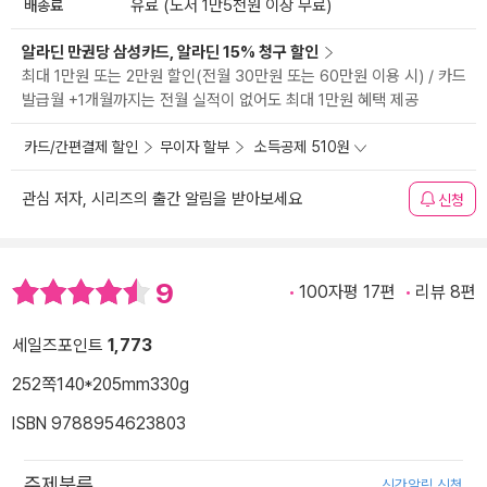
배송료
유료 (도서 1만5천원 이상 무료)
알라딘 만권당 삼성카드, 알라딘 15% 청구 할인
최대 1만원 또는 2만원 할인(전월 30만원 또는 60만원 이용 시) / 카드
발급월 +1개월까지는 전월 실적이 없어도 최대 1만원 혜택 제공
카드/간편결제 할인
무이자 할부
소득공제 510원
관심 저자, 시리즈의 출간 알림을 받아보세요
신청
9
100자평 17편
리뷰 8편
세일즈포인트
1,773
252쪽
140*205mm
330g
ISBN 9788954623803
주제분류
신간알림 신청