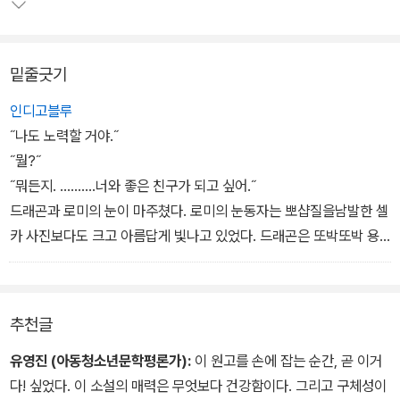
년문학이 앞으로 나아가는 데 큰 힘이 되어 줄 것’이라며 신인 작가의
등장을 반겼다.
밑줄긋기
주연으로는 한 번도 살아 본 적도 없고, 살아 볼 기회도 없을 것 같은
‘지질이’ 용지호가 양재천을 주름잡는 ‘흑룡전설 라이더’가 되기까지,
인디고블루
이 귀여운 영웅담을 완성하기 위해 작가는 치밀하게 지호의 뒤를 따
˝나도 노력할 거야.˝
라가며 스포트라이트를 비춘다. 이 소설이 자신의 평범함과 막연한
˝뭘?˝
존재감에 대해 고민하고 있는 다수 청소년들의 내적 필요에 응답하는
˝뭐든지. .………너와 좋은 친구가 되고 싶어.˝
진짜 청소년소설인 이유가 여기 있다.
드래곤과 로미의 눈이 마주쳤다. 로미의 눈동자는 뽀샵질을남발한 셀
카 사진보다도 크고 아름답게 빛나고 있었다. 드래곤은 또박또박 용
기 있게 말했다.
˝아직 난 겁쟁이고, 눈치도 없고, 자신감도 없어. 하지만 그게나야. 피
하거나 속인다고 달라지는 건 아무것도 없다는 걸 알어어. 이젠 피하
추천글
지도 않고 숨지도 않을 거야. 앞으로 난 더 멋진이 되기 위해 노력
할 거야.˝
유영진 (아동청소년문학평론가):
이 원고를 손에 잡는 순간, 곧 이거
˝지금도 나쁘지 않아. 고마워, 드래곤.˝
다! 싶었다. 이 소설의 매력은 무엇보다 건강함이다. 그리고 구체성이