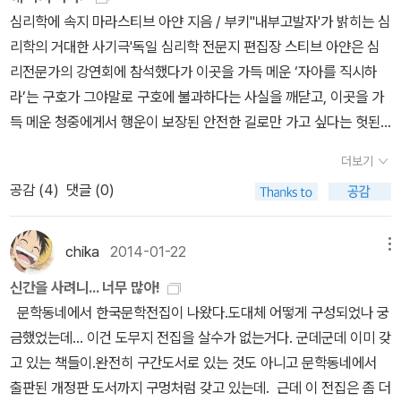
절을 생각하게 되는데, 그 점이 지금의 10대와의 조금씩 달라진 점에
사를 배우는 대신에 사회는 안 배우는 듯, 아이가 사회 대신에 역사를
은 새로운 한 주 기분좋게 시작하세요. (페이퍼는 한동안 간단히 쓰
심리학에 속지 마라스티브 아얀 지음 / 부키''내부고발자'가 밝히는 심
대해 알고, 이전과 다른 관점에서 볼 수도 있을 것 같습니다. -------
배운다고 더 좋아합니다. 창비 국어 중학교 2학년 자습서와 문제
려구요. 바쁠 일이 생겼습니다. )
리학의 거대한 사기극'독일 심리학 전문지 편집장 스티브 아얀은 심
----------청소년을 위한 소설 1. 흑룡전설 용지호-- 김봉래-- 평범
집 수학 문제집가장 열심히 공부해야 할 과목입니다. 과학
리전문가의 강연회에 참석했다가 이곳을 가득 메운 ‘자아를 직시하
한 중학생을 등장시켜 다양한 사람과 사건을 경험하면서 성장하는 이
은 교과서가 지학사 출판사에서 만들었기에 작년에도 하이라이트 자
라’는 구호가 그야말로 구호에 불과하다는 사실을 깨닫고, 이곳을 가
야기인데, 문학동네청소년문학상 4회 수상작입니다. 자전거를 타고
습서를 사용했는데, EBS 교재에 비해 가격이 두 배더군요. 작년에 자
득 메운 청중에게서 행운이 보장된 안전한 길로만 가고 싶다는 헛된
다니다 알게 된 사람들의 모임에 참여하는 용지호와 학교에서는 같은
습서와 EBS 교재 모두 주문했는데, 시간에 쫓겨 두 권의 문제집은 다
욕망을 읽는다. 이 문제를 확인하고 드러내기 위해 왜 사람들은 심리
반 아이들의 미묘한 따돌림 사이에서 고전하는 용지호가 털어놓는 고
풀지 못해서 어떻게 해야하나 고민입니다. 기술 가정. 아들 학교
더보기
학으로 문제를 해결하지 못하면서도 끊임없이 심리학에 빠져드는지,
민과 솔직한 이야기를 기대해 봅니다, 10대를 위한 인문학과 조언
교과서는 금성출판사인데 해당 교과서와 관련된 자습서는 아직 눈에
공감 (
4
)
댓글 (0)
왜 스스로 정상인지 되묻고 의심하는지, 심리산업은 어떻게 흔들리는
들 1. 생각하는 십대를 위한 고전 콘서트2. 성장하는 10대가 꼭
띄지 않습니다. 도덕 과목. 미래엔에서 나오는 책은 1,2학기 따로
개인을 구제할 만병통치약이 되었는지를 ‘내부고발자’의 시선으로 파
알아야 할 좋은습관 423. 철학하는 십대가 세상을 바꾼다4. 십대에
되어있지요. 작년엔 1등만들기 책으로 시험대비를 하였는데, 올해는
헤치며 ‘심리학의 거대한 사기극’에서 벗어날 방법을 찾는다.심리학
chika
2014-01-22
메뉴
게 권하는 인문학 --- 최근 교양인문학과 입문서라는 점을 강조하면
그냥 EBS 교재로 구입할까 고민중입니다. 아이 영어 자습서와 문
에 본질적인 잘못이 있는 건 아닐 테지만, 어쨌든 현실에서 심리학은
서 나온 책들이 여러 권 있습니다. 그렇지만 다양한 독자층을 생각해
제집 - 시사 YBM 박준언 저, 작년에도 그러했듯이 올해 역시 대부분
신간을 사려니... 너무 많아!
“삶에서 얻은 행복이 오로지 원칙과 노하우에 따른 결과물이라고 생
서인지, 10대를 대상으로 하는 책들도 있습니다. 검색해봤더니, 꼭 인
인터넷 서점에서 구하기 어렵군요. 아이가 항공과 관련된 직업에 대
문학동네에서 한국문학전집이 나왔다.도대체 어떻게 구성되었나 궁
각하게끔 만든다.” 그리고 “이런 방법으로 행복을 얻지 못했다면 전
문학이나 고전, 철학 등이 아니라도 10대를 위한 책은 많이 보이는 것
해 요즘 관심이 많아서.... 검색하다 알게 된 책인데, 꼭 읽어봐야겠습
금했었는데... 이건 도무지 전집을 살수가 없는거다. 군데군데 이미 갖
부 당신 잘못이라며 책임을 떠안긴다.” 그래서 사람들은 문제가 생기
같습니다. 인문학에 대한 관심이 최근들어 높아지고, 교양강좌도 많
니다.
고 있는 책들이.완전히 구간도서로 있는 것도 아니고 문학동네에서
기도 전에 답부터 찾으려 하고, 찾아낸 답을 쓰기 위해 문제를 만들어
이 있다고 합니다. 인문학이 아니더라도 10대를 위한 책은 이들 독자
출판된 개정판 도서까지 구멍처럼 갖고 있는데. 근데 이 전집은 좀 더
내기도 한다. 이런 심리학 천국에서는 숨 쉬는 일까지도 자아를 찾기