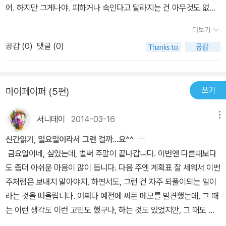
덧 나는 익숙한 길 위에 있었고, 그는 유유히 밤안개 속으로 사라졌어.
어. 하지만 그게나야. 피하거나 속인다고 달라지는 건 아무것도 없다
˝이야기가 이쯤 되면 모두가 배를 잡고 낄낄거릴 법도 하지만, 라이더
는 걸 알어어. 이젠 피하지도 않고 숨지도 않을 거야. 앞으로 난 더 멋
더보기
들은 자못 진지한 표정으로 드래곤을 칭송하기를 멈추지 않았다. 드
진이 되기 위해 노력할 거야.''지금도 나쁘지 않아. 고마워, 드래곤.'
래곤이 나타나자 양재천의 살진 비둘기들이 학익진을 펼치며 드래곤
공감 (
0
)
댓글 (0)
의 머리 위로 호위 비행을 했다는 둥, 영역을 다투던 토끼와 너구리가
싸움을 멈추고 그에게 고개를 조아렸다는 둥, 드래곤이 자전거를 타
고 양재천으로 뛰어들자 모세의 기적처럼 물길이 양 갈래로 갈라졌다
쓰기
마이페이퍼 (5편)
는 둥……. ‘등신 같지만 왠지 멋있는‘ 드래곤의 전설은 그렇게 시작되
고 있었다.(PROLOGUE RACE 전설의 시작 중에서)상세하고 활력
서니데이
2014-03-16
메뉴
있는 자전거에 대한 묘사는, 용지호를 통해 간접적으로 자전거를 타
신간읽기, 일요일이라서 그런 걸까...요^^
는 듯한 기분을 느끼게 해준다.단순히 자전거를 타면서 느끼는 감각
금요일이네, 싶었는데, 벌써 주말이 끝나갑니다. 이번엔 다른때보다
뿐만 아니라, 다른 라이더들과의 은근한 경쟁심리를 비롯한 다양한
도 좀더 아쉬운 마음이 많이 듭니다. 다음 주엔 계획표 잘 세워서 이번
감정도 느낄 수 있다.구舊 라이더들이 자전거에 진심인 용지호의 이
주처럼은 보내지 말아야지, 하면서도, 그런 건 자주 되풀이되는 일이
야기를 읽게 된다면, 오랜만에 자전거를 타보고 싶은 마음이 근질근
라는 것을 떠올립니다. 어쩌다 예전에 써둔 메모를 발견했는데, 그 때
질 올라올 것이다. 그만큼 실감 나게 잘 쓴다.이 소설의 중심은, 용지
는 이런 생각도 이런 고민도 했구나, 하는 것도 있었지만, 그 때도 이
호가 자전거를 타면서 만나게 되는 ˝사람 냄새나는˝ 인연들이다.자발
런 고민을 했는데, 지금도 그렇구나, 하는 것도 있습니다. 그 때부터