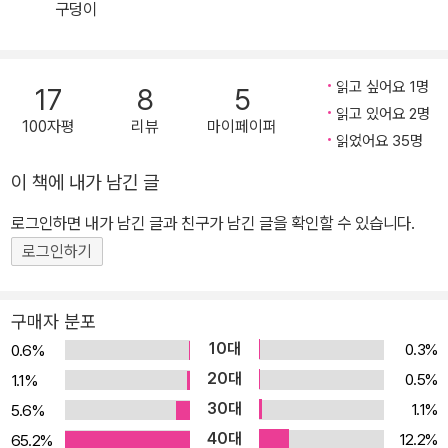
구덩이
작품 전반에서 느껴지는 따뜻함이다. 심사위원들은 이런 장점들이
‘동시대성을 잃고 작가의 후일담으로 회귀하는 등 침체에 빠져드는
우리 청소년문학이 앞으로 나아가는 데 큰 힘이 되어 줄 것’이라며 신
읽고 싶어요 1명
17
8
5
인 작가의 등장을 반겼다. 또한 문제적 사건 없이도 차근차근 이야기
읽고 있어요 2명
100자평
리뷰
마이페이퍼
를 쌓아가며 문학적인 완성도를 높인 것도 신뢰감을 준다는 평을 받
읽었어요 35명
았다. 가령 이 소설에선 겉으로는 비딱하고 속은 깊은 소년이라든지,
이 책에 내가 남긴 글
잦은 일탈 혹은 문제적 상황, 쿨한 척하는 시선이나 습관적인 말장난
등으로 표현되는 고착화된 틀은 없지만 ‘있을 법한’아이의 ‘있을 법
로그인하면 내가 남긴 글과 친구가 남긴 글을 확인할 수 있습니다.
한’사건이라는 점에서 폭 넓은 공감을 이끌어 낸다. 그렇지만 이 작품
로그인하기
이 가볍기만 한 것은 아니다. 유영진 아동문학평론가의 표현대로 중
학생 지호부터, 경제적 어려움을 겪는 부모님, 파업에 동참하는 노동
구매자 분포
자까지 등장인물들은 모두 병든 사회가 던져 준 질병들을 앓고 있지
10대
0.3%
0.6%
만 신음하기보다 어떻게든 씩씩하게 살아가려 한다. 지호도 우정을
20대
0.5%
1.1%
지키려다 왕따를 당하지만 이 소설이 왕따 문제를 다루는 방식은 좀
30대
1.1%
5.6%
다르다. 심사평에서 언급한 소설가 윤성희의 말대로 이야기란 좋은
40대
12.2%
65.2%
공간을 만나면 자연스럽게 넓어진다. 『흑룡전설 용지호』속에 등장하