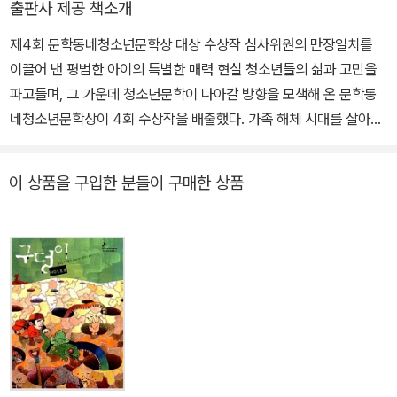
출판사 제공 책소개
제4회 문학동네청소년문학상 대상 수상작 심사위원의 만장일치를
이끌어 낸 평범한 아이의 특별한 매력 현실 청소년들의 삶과 고민을
파고들며, 그 가운데 청소년문학이 나아갈 방향을 모색해 온 문학동
네청소년문학상이 4회 수상작을 배출했다. 가족 해체 시대를 살아가
는 어느 불량 가족의 진화를 그린 『불량 가족 레시피』, 결핍을 지닌 세
소년이 모험을 통해 숨은 성장의 비밀을 찾아가는 『검은개들의 왕』,
이 상품을 구입한 분들이 구매한 상품
인생의 혹한기를 지나는 이들을 따뜻하게 위로하는 『그치지 않는
비』, 기성세대를 향한 속 시원한 일침을 날리며 세상이 씌운 틀 대신
본모습을 찾아가려는 청소년들의 이야기 『아는 척』에 이어 이번 4회
대상 수상작인 『흑룡전설 용지호』는 모난 데는 없지만 너무도 평범하
여 존재감이 없는 중학생 용지호가 주인공이다. 지호가 자전거를 타
면서 만난 다양한 사건들과 사람들, 그들과의 경험을 통해 얻은 동력
으로 갈등을 극복하고 성장을 이뤄 가는 과정을 유쾌하고 감동적으로
그렸다. 심사위원들의 지지를 얻은 이 소설의 가장 큰 매력은 등장인
물과 이야기의 건강함, 청소년들 일상의 섬세한 결을 살린 구체성과