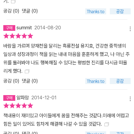
기.
두렵고, 억울한 누명을 쓴 오밤도 불쌍하지만, 그 사이에 끼어 있는 자
공감 (
0
)
댓글 (0)
신의 처지가 가장 당혹스럽다. 지호는 오밤을 믿지만, 잘못된 것에 대
해 목소리를 내고 싶지만 자신에겐 그럴 만한 용기가 없다는 것을 인
summit
2014-08-20
메뉴
정하며 괴로워한다. 하지만 그럴 때마다 무지개다리 멤버들은 지호의
곁을 지키며 자신의 경험에서 비롯된 조언들을 해 준다. 지호는 누구
바람을 가르며 양재천을 달리는 흑룡전설 용지호, 건강한 중학생의
에게나 상처가 있고, 치열하게 그 상처를 극복해 왔다는 것을 깨닫는
일상과 성장과정이 책을 읽는 내내 마음을 훈훈하게 했고, 나 아닌 주
다. 지호는 무지개다리 멤버들의 응원에 힘입어 두려움과 정면 승부
위를 둘러봐야 나도 행복해질 수 있다는 평범한 진리를 다시금 떠올
하기로 한다. 첼시에게 두들겨 맞을까 봐 잔뜩 겁먹으면서도, ‘현실은
리게 했다.
장담한 말처럼 쉽지 않다’며 하루에도 몇 번씩 다른 마음을 먹으면서
공감 (
0
)
댓글 (0)
도 어떻게든 우정을 지키고 자신을 속이지 않으려 애쓰는 이 소년을
어찌 사랑하지 않을 수 있을까? 책을 읽다 보면 마치 자전거를 타며
알파맘
2014-12-01
심장이 뛰는 지호처럼 우리의 심장도 뛰는 것을 느낄 수 있을 것이다.
메뉴
그것은 어떤 일에든 솔직하게 반응하고 해맑은 웃음을 잃지 않는 지
호의 순도 백 퍼센트의 진심이 어느새 스며들었기 때문일 것이다. ‘자
책내용이 재미있고 아이들에게 꿈을 전해주는 것같다.미래에 어렵고
신 인생의 유일한 주인공은 바로 자신이다.’ ‘주인공이 아닌 사람은 없
힘든 일이 있어도 힘차게 해결해 나갈 수 있을 것같다.
다.’ 이 흔한 메시지를 현실에서 체감하기란 쉽지 않다. 주인공은 따로
공감 (
0
)
댓글 (0)