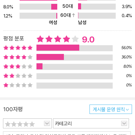
50대
는 ‘왕따’ 문제는 교실에서 일어났지만 학교 밖으로 공간을 확장시키
3.9%
8.0%
고 주인공에게 자전거를 태워 허벅지에 통증을 느끼게 함으로써 이야
60대
0.4%
1.2%
여성
남성
기를 두세 겹 넓히는 데 성공했다. 주연으로는 한 번도 살아 본 적도
없고, 살아 볼 기회도 없을 것 같은 ‘지질이’ 용지호가 양재천을 주름
9.0
평점 분포
잡는 ‘흑룡전설 라이더’가 되기까지, 이 귀여운 영웅담을 완성하기 위
56.0%
해 작가는 치밀하게 지호의 뒤를 따라가며 스포트라이트를 비춘다.
이 소설이 자신의 평범함과 막연한 존재감에 대해 고민하고 있는 다
36.0%
수 청소년들의 내적 필요에 응답하는 진짜 청소년소설인 이유가 여기
8.0%
있다. 자전거에 올라탄 순간, 누구나 전설이 된다 소설의 첫 장면은 양
0%
재천 라이더들 사이에서 ‘흑룡전설 드래곤’으로 불리는 한 녀석에 대
0%
한 소문으로 시작한다. 매일 밤 양재천에서는 등에 용 문신을 한 녀석
이 미친 듯이 빠른 속도로 레이스를 펼치는데, 그가 나타나면 동물들
이 호위 비행을 하고, 모세의 기적처럼 양재천의 물길을 가르기도 한
100자평
게시물 운영 원칙
단다. 하지만 자전거에서 내려온 그의 모습은 생각보다 초라하다. 경
카테고리
기도 평촌에 사는 중3 남학생 용지호가 드래곤의 본모습이다. 재미없
는 아빠와 간섭 심한 엄마, 말끝마다 신경질을 내는 사춘기 여동생이