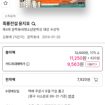
소득공제
흑룡전설 용지호
제4회 문학동네청소년문학상 대상 수상작
김봉래
(지은이)
문학동네
2014-01-20
종이책
12,500
원,
10%
11,250
원
+ 620원
9,563
원
카드최대혜택가
더보기
전자책
7,920
원
수령예상일
택배 주문시 8월 11일 출고
(중구 서소문로 89-31 기준)
변경