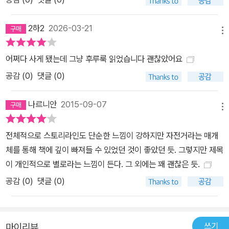
있고, 자신은 들러리이거나 심지어 등장 기회조차 없는 것처럼 느껴
질 때가 있다. 그건 우리가 못나서가 아니라 아직 좋은 조연을 만나지
2하2
2026-03-21
메뉴
못했기 때문이라고 『흑룡전설 용지호』는 말한다. 그것은 사람이기도
하고, 계기이기도 하고, 때로는 고난이기도 하다. 나이와 계급을 뛰어
어쩌다 사게 됐는데 그냥 후루룩 읽었습니다 괜찮았어요
넘은 우정을 보여준 무지개다리 멤버들, 함께 고난을 겪은 오밤, 지호
공감 (
0
)
댓글 (0)
가 동경과 열등감 동시에 느끼는 대상인 첼시, 그리고 지호의 자전거
‘라 포데로사’도 빼놓을 수 없다. 심지어는 고통까지도 지호가 내면의
나르니안
2015-09-07
힘을 깨워 두 발로 우뚝 서도록 도왔다. 이런 훌륭한 조연들을 만나는
메뉴
건 생각보다 어렵지 않다. 이 작품의 화법으로 말하자면, 집 어딘가에
전체적으로 스토리라인도 단순한 느낌이 강하지만 자전거라는 매개
처박혀 있을 먼지를 뒤집어쓴 자전거를 꺼내어 일단 페달을 밟는 것
체를 통해 책에 깊이 빠져들 수 있었던 것이 좋았던 듯. 그렇지만 제목
이다. 매일 지나는 길이라도 한 번도 가 본 적 없는 방법으로 가 보는
이 개인적으로 별로라는 느낌이 든다. 그 외에는 꽤 괜찮은 듯.
것이다. 작가는 일등부터 꼴찌까지, 모두 주인공으로 살기를 바라는
공감 (
0
)
댓글 (0)
마음으로, 그리고 막막하고 절실한 순간 한 명이라도 이 책을 읽고 위
로를 받고 온기를 느낄 수 있기를 바라는 마음으로 이 소설을 썼다고
한다. 그런 진심이 전해져 『흑룡전설 용지호』를 읽고 나면 지금, 이곳
에서 벌어지는 평범하면서도 안녕하지 못한 나의 삶이 조금은 더 살
쓰기
마이리뷰