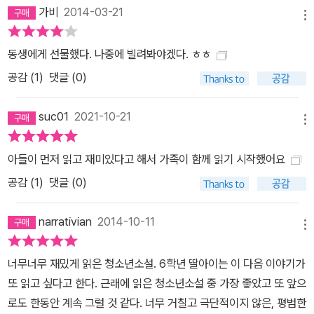
가비
2014-03-21
를 탄 채 자전거를 타는 ‘하이바 아저씨’도 만난다. 서로 이름도, 나이
메뉴
도, 직업도 모르고 각자 타는 자전거의 가격도 다르지만 이들은 함께
동생에게 선물했다. 나중에 빌려봐야겠다. ㅎㅎ
모여 달리고 수다 떠는 것만으로 즐겁다. 별다른 이유 없이도, 그저 좋
아서 만나다 보니 거의 매일 ‘무지개다리’밑에서 모이는 하나의 모임
공감 (
1
)
댓글 (0)
으로 자연스레 발전한다. 그리고 지호가 ‘라 포데로사’라는 이름을 붙
여 준 자전거는 지호의 모든 것을 함께하며 비밀스러운 대화를 나누
suc01
2021-10-21
메뉴
는 단짝 친구가 된다. ‘지질이’와 ‘전설의 흑룡’ 사이, 지호는 한 뼘 더
자란다 김진경 작가는 계급적 관계, 직업적 관계, 학연 지연 같은 고정
아들이 먼저 읽고 재미있다고 해서 가족이 함께 읽기 시작했어요
적인 것들이 기성세대의 관계망이었다면 유동적이고 분열적인 사회
공감 (
1
)
댓글 (0)
를 살아가는 요즘 십대들은 질적으로 다른 사회적 네트워크를 형성한
다고 짚는다. 중학생 주인공에겐 자전거 동호인 모임이라는 관계가
narrativian
2014-10-11
메뉴
때론 고정적 관계보다 중요해지기도 하고 삶의 힘으로 작동하기도 한
다는 것이다. 이들은 우발적으로 만났지만 삶의 밑바닥을 진솔하게
너무너무 재밌게 읽은 청소년소설. 6학년 딸아이는 이 다음 이야기가
드러내 보이기도 하고, 실질적 도움을 주고받기도 한다. 연령과 계급
또 읽고 싶다고 한다. 근래에 읽은 청소년소설 중 가장 좋았고 또 앞으
을 초월하여 모인 이 세계에서 지호는 처음으로 자존감과 안락함을
로도 한동안 계속 그럴 것 같다. 너무 거칠고 극단적이지 않은, 평범한
느낀다. 작가가 꼼꼼한 취재로 현장의 생생함을 살린 덕에, 독자들은