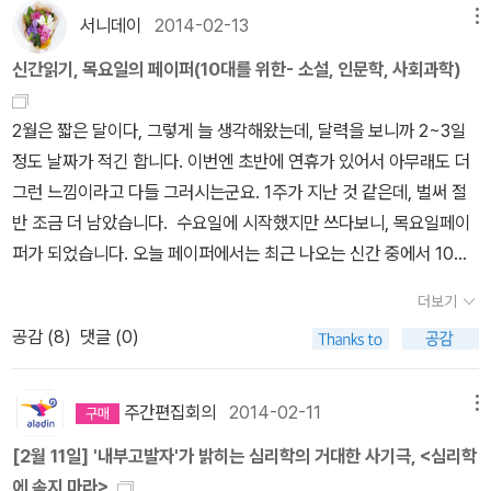
피해자에게 적절한 용기를 줄 수 있다고 생각한다.)어머니의 치맛바
조선의 때 이른 절정문중양 외 지음, 문사철 엮음 / 민음사 / 2014년
서니데이
2014-02-13
메뉴
서 한 번 읽어볼까 생각중입니다. 시간이 되면, 그 책은 다시 페이퍼를
람과 아버지의 실직, 여동생의 탈선 등 일반적인 가정 내적인 문제와
1월 내가 사랑한 유럽 TOP10정여울 지음, 대한항공 여행사진 공
쓰기로 합니다. 3. 어린이책과 청소년 소설-- 얼마전에 읽었던 책 중
비정규직과 파업, 4대강 사업과 같은 시대적인 문제를 간접적으로 언
신간읽기, 목요일의 페이퍼(10대를 위한- 소설, 인문학, 사회과학)
모전 당선작 외 사진 / 홍익출판사 / 2014년 1월 더 스크랩무라
에서 <흑룡전설 용지호>도 그렇고 청소년 소설이 재미있었습니다.
급하기도 한다.꽤나 많은 주제를 다루는 것 같지만, 사회문제에 대한
카미 하루키 지음, 권남희 옮김 / 비채 / 2014년 2월 다른 모든
청소년기의 주인공이 등장한다는 것, 그 시기 주인공이 나오니까 눈
이야기는 그리 깊지는 않으며, 특유의 유머와 함께 과함 없이 자연스
2월은 짧은 달이다, 그렇게 늘 생각해왔는데, 달력을 보니까 2~3일
눈송이와 아주 비슷하게 생긴 단 하나의 눈송이은희경 지음 / 문학동
높이도 여기에 맞춰져 있는 것 같기도 하지만, 읽어보면 재미있는 책
럽게 융화했다.청소년을 대상으로 한 도서이지만, 지금의 청소년들보
정도 날짜가 적긴 합니다. 이번엔 초반에 연휴가 있어서 아무래도 더
네 / 2014년 2월 양춘단 대학 탐방기박지리 지음 / 사계절출판
들이 많았습니다. 어린이책은 페이지도 적은 편이고 그림이 많은 편
다는 2010년대에 대한 추억이 있는 성인 남성에게 추천하고픈 책이
그런 느낌이라고 다들 그러시는군요. 1주가 지난 것 같은데, 벌써 절
사 / 2014년 2월 요즘 선풍적인 인기를 끌고있는 별그대 드라마
인데, 그림이 재미있거나, 내용이 새로운 창작동화도 꽤 있어서 가끔
다. (학창 시절을 비교적 조용히 보낸 사람에게 더 추천한다.)추억을
반 조금 더 남았습니다. 수요일에 시작했지만 쓰다보니, 목요일페이
속에 나온 [에드워드 툴레인의 신기한 여행] 그림책 뿐 아니라 영어
보는 편입니다. 그래서 청소년 소설과 어린이 책 중에서 둘 중 하나
회상하면서 쉽게 읽을 수 있는 재미난 소설이다.
퍼가 되었습니다. 오늘 페이퍼에서는 최근 나오는 신간 중에서 10대
원서도 탐이 난다. The Miraculous Journey of Edward Tulan
고르려구요. 어떻게 매일매일 다르게 살 수 있는데, 비슷비슷하
를 위한 책들이 있어서 찾아봅니다. 1. 흑룡전설 용지호2. 10
e 에드워드 툴레인의 신기한 여행 (영어원서 + 워크북 + MP3 CD 1
게 살고 있는 걸까, 하는 생각도 들고 해서 요즘은 전에 읽지 않던 책
더보기
대에게 권하는 인문학3. 18세상 10대라고 하면 청소년 시기를 떠올
장)케이트 디카밀로 지음, 김보경 외 / 롱테일북스 / 2013년 2월
을 읽는 것처럼, 전에 해보지 않았던 일들을 해보고 싶은 마음도 듭니
공감 (
8
)
댓글 (0)
립니다. 우리 나라의 경우라면 이 시기에 학교를 다니는 학생들이 많
에드워드 툴레인의 신기한 여행케이트 디카밀로 지음, 김경미 옮
다. 그렇지만 여행을 떠나고 싶어, 하면서도 갈 수 있더라도 막상 가려
아서 학생의 이미지도 많이 생각납니다. 10대를 그린 책도, 설명한 책
김, 배그램 이바툴린 그림 / 비룡소 / 2009년 2월 책 읽는 강아지
고 하면 마음이 바뀌는 그런 것처럼, 조금은 비슷비슷한 같은 것을 반
도 이번이 처음은 아닙니다만, 작성한 시기와 주제에 따라 내용도 조
주간편집회의
2014-02-11
메뉴
몽몽최은옥 지음, 신지수 그림 / 비룡소 / 2014년 2월 눈의 여
복하고 있는 건가 하는 생각도 해봤습니다. 책은 페이퍼를 쓰면서 조
금씩 다르고, 그 안에 담긴 그들만이 공유할 수 있는 문화도 다르고,
왕 - 전2권 (한글판 + 영문판)한스 크리스티안 안데르센 지음, 임헌
금 찾아보고 대강 골랐습니다만, 이걸 언제 읽나, 하는 생각도 듭니다.
[2월 11일] '내부고발자'가 밝히는 심리학의 거대한 사기극, <심리학
관심사도 다를 수 있을 거라고 생각합니다. 지나고 나면, 내 10대 시
관 옮김 / 더클래식 / 2013년 2월 역사 자습서와 문제집. 역
---- 오늘은 여기까지 입니다. 즐거운 주말 편안하게 보내시고, 내일
에 속지 마라>