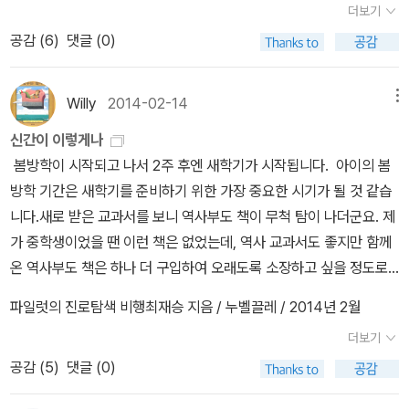
적 자전거 모임 ‘무지개 다리‘는 용지호의 인생에 긍정적인 변화를 불
더보기
시간이 꽤 많이 흘렀지 아마? 그러면서도 생각이 비슷비슷하구나, 하
러온다.나이/직업 불문하고 자전거로 뭉친, 유쾌하고 재미난 별명을
공감 (
6
)
댓글 (0)
는 것을 느끼면 조금 그래요. 주말이 되면, 아니 일요일 저녁이 되면
가진 멤버들의 모임은, 그들의 평범한 일상과는 다른 탈출구이자 상
꼭 책 사고 싶어집니다. 그렇지만, 집에 읽지 않은 책이 있어서 이 중
담소이자 놀이터이자, 또한 새로운 자아 발견의 장場이 된다. 특히 반
에서 몇 권만 골라서 사려고 하는데, 아직 못 골랐어요. 아무래도 둘
Willy
2014-02-14
메뉴
아이들과 말도 몇 마디 못 나누던 중학생 용지호는 라이더들 사이에
중 하나로, 하나씩 줄여서 골라보려구요. 1. 도정일 산문집 - 박범신
서는 실력자로 인정받는다.개개인의 사연이 있는 멤버들이 서로서로
신간이 이렇게나
의 <힐링> -- 영문학자 일 거라고 생각했으나 소개를 읽어보니
긍정적인 영향을 주고받으면서 성장하는 모습은, 독자들로 하여금 즐
봄방학이 시작되고 나서 2주 후엔 새학기가 시작됩니다. 아이의 봄
인문학자와 문학평론가로 소개되는, 도정일 교수의 산문집이 새로 나
거움은 물론, 은근한 부러움도 느끼게 만들 것이다. (일상의 고민이나
방학 기간은 새학기를 준비하기 위한 가장 중요한 시기가 될 것 같습
왔다고 들었습니다. 쓰잘데없이 고귀한 것들의 목록 + 별들 사이에
이야기를 걱정 없이 할 수 있고, 그에 대해 진심으로 반응하고 소통하
니다.새로 받은 교과서를 보니 역사부도 책이 무척 탐이 나더군요. 제
길을 놓다, 라는데 앞부분 살펴보니, 여러 지면에 연재되었던 글들의
는 것이 특히 그랬다.)모임의 성격과 멤버들의 캐릭터성, 이들이 만들
가 중학생이었을 땐 이런 책은 없었는데, 역사 교과서도 좋지만 함께
모음인 것 같은데요, ... 박범신의 <힐링>도 에세이라서, 둘 중 하나에
어가는 이야기와 문제 해결은 정말로 훌륭하다.필자는 이 소설을 ‘현
온 역사부도 책은 하나 더 구입하여 오래도록 소장하고 싶을 정도로
서 약간 망설이고 있습니다. 2. <나를 지켜낸다는 것> 나를 지
실성 있는 드라마‘라고도 칭찬하고 싶다.2010년대 초중반에 ‘잉글랜
요즘 교과서는 잘 만든 것 같습니다. 하루종일 공부하라고 하긴 좀, 그
켜낸다는 것 퍼펙트 워크 --앞부분 조금 봤는데 읽어보면 좋을
파일럿의 진로탐색 비행최재승 지음 / 누벨끌레 / 2014년 2월
드 프리미어리그‘를 주름잡았던 ‘첼시 FC‘, 온라인 게임 ‘피파온라인‘
래서 공부하는 사이사이 독서도 열심히 하라고 신간도서를 살펴보니
것 같지만, 동양고전에 대해 아는 것이 없어서 그 점이 조금 걸리지만,
등 남학생들의 추억을 바탕으로, 따돌림, 왕따, 집단 괴롭힘과 같은 현
더보기
정말 좋은 작품이 많더군요. 함께 읽을 수 있는 책과 함께 새학기 참고
한동안 읽었던 자기계발서가 일본과 미국 저자의 번역서가 많아서 한
실적인 문제를 학생의 입장에서 직접적으로 다룬다. 학교폭력의 폭력
공감 (
5
)
댓글 (0)
서와 문제집도 서서히 주말동안 살펴봐야겠습니다. 흑룡전설 용지
번 읽어볼까 생각중입니다. 얼마전에 읽었던 <퍼펙트 워크>가 중국
성에 대해 다시금 생각하게 만든다. (실질적인 해결책은 아니더라도,
호김봉래 지음 / 문학동네 / 2014년 1월 민음 한국사 : 15세기,
저자였는데 괜찮았고, 최근에 중국 저자의 자기계발서도 눈에 들어와