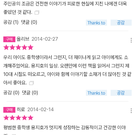
주인공의 조금은 건전한 이야기가 피로한 현실에 지친 나에겐 더욱
지호가 자전거를 타며 느끼는 쾌감이나, 무지개다리 모임에서 얻게
좋았던 것 같다.
되는 좋은 에너지들을 고스란히 맛볼 수 있다. 지호의 학교생활에도
공감 (
1
)
댓글 (0)
변화가 찾아온다. 잘생기고 공부도 잘하고 운동도 잘하는 반장 ‘첼
시’가 지호를 축구 시합에 기용했다가 마음에 들었는지 생일 파티에
올리브
2014-02-27
도 초대한다. 행복이 시작된다고 믿는 찰나, 첼시는 지호에게 오밤을
메뉴
멀리하라며 충고한다. 알고 보니 첼시는 초등학교 때 왕따를 당했었
는데 오밤이 자신을 괴롭혔던 무리 중 하나라고 생각하고 있었다. 지
우리 아이도 중학생이라서 그런지, 더 재미나게 읽고 아이에게도 소
호는 오밤이 오해받는 이 상황이 괴롭고 불편하다. 그러는 중에도 지
개해주었어요. 용지호의 일상. 오랜만에 이런 책을 읽어서 그런지 제
호는 무지개다리 모임에서 학교에서의 고민들을 얘기하며 긴장감을
10대 시절도 떠오르고, 아이와 함께 이야기할 소재가 더 많아진 것 같
조금씩 해소해 간다. 여름방학에는 다 같이 춘천으로 자전거 여행을
아서 좋아요.
다녀오며 무지개다리의 관계는 무르익어 간다. 2학기 개학 날, 지호
공감 (
0
)
댓글 (0)
는 교실의 분위기가 어딘가 미묘하게 분위기가 바뀌었음을 지각한다.
오밤을 왕따시키던 첼시 패거리는 이제 지호까지 교모한 방법으로 괴
히로
2014-02-14
메뉴
롭히기 시작하는데……. 지질이 용지호와 흑룡전설 드래곤 사이, 지호
의 이중생활은 부서지지 않고 유지될 수 있을까. 안녕하지 못한 세상
평범한 중학생 용지호가 멋지게 성장하는 감동적이고 건강한 이야
을 살아가는 십대들을 위한 치료제 지호는 복수심에 불타는 첼시도