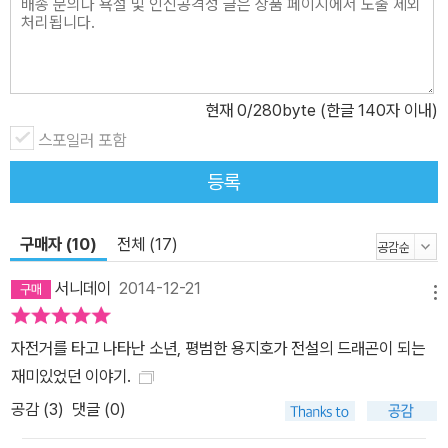
하나 있고, 성적은 중간인데 무엇을 좋아하고 잘하는지 모르겠다. 학
교생활도 변변찮다. 축구 시합에도 끼지 못하고, 담임 선생님은 한 학
기가 지나도록 지호를 모르고, 여자아이들과는 짧은 인사말 나누기도
힘들다. 친구라고는 개그맨을 꿈꾸는 ‘오밤’이 유일하다. 그동안 청소
현재
0
/280byte (한글 140자 이내)
년문학이 주로 고등학생들 이야기 위주였던 것에 비해, 『흑룡전설 용
스포일러 포함
지호』는 남자 중학생의 일상을 다루며 독자층을 넓히고 있다. 마을버
등록
스 파업 때문에 아빠가 회사에서 얻어 온 자전거를 타고 학교에 간 지
호는, 자전거 타기에 차츰 재미를 붙여 아예 평촌에서 ‘지호는 꼼꼼하
구매자 (10)
전체 (17)
고 손재주가 좋아서 치과 의사 하면 잘할 것’이라며 엄마가 등록한 학
원이 있는 대치동까지 자전거로 매일 오간다. 지호는 자전거를 타면
서니데이
2014-12-21
메뉴
서부터 처음으로 자신이 무언가에 소질이 있을지도 모른다는 생각을
한다. 굵어지는 허벅지처럼 지호의 자신감도 날로 늘어간다. 특히 앞
자전거를 타고 나타난 소년, 평범한 용지호가 전설의 드래곤이 되는
서가는 라이더들을 따라잡는 달밤의 레이스를 펼치며 즐거움에 젖는
재미있었던 이야기.
다. 길 위에서 라이더들과도 친분을 쌓기 시작한다. 고등학교를 중퇴
공감 (
3
)
댓글 (0)
하고 묘기 자전거라는 BMX를 타는 ‘스텔스형’을 시작으로, 썰렁한
개그를 일삼는 배불뚝이 ‘꿍따리 아저씨’도 만나고, 작업복과 안전모