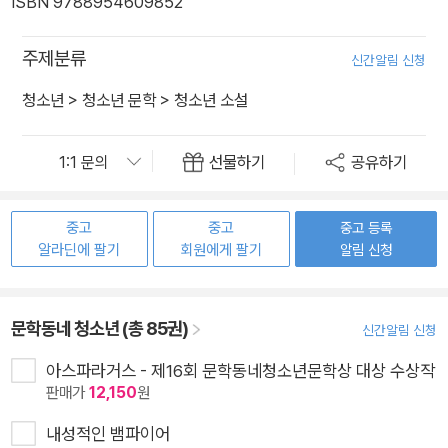
ISBN 9788954609852
주제분류
신간알림 신청
청소년
>
청소년 문학
>
청소년 소설
선물하기
공유하기
중고
중고
중고 등록
알라딘에 팔기
회원에게 팔기
알림 신청
문학동네 청소년 (총 85권)
신간알림 신청
아스파라거스 - 제16회 문학동네청소년문학상 대상 수상작
판매가
12,150
원
내성적인 뱀파이어