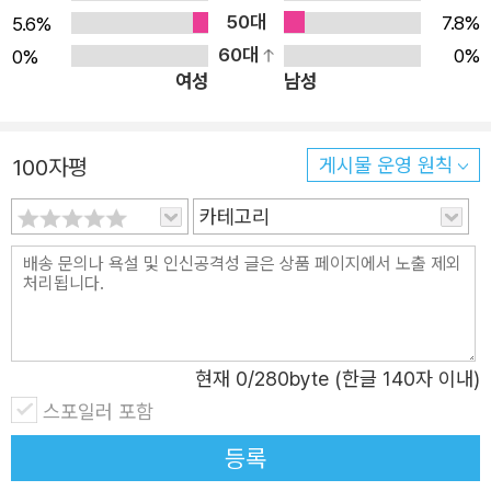
의 작품을 읽으며 중고등학생이 된 아이들과 계속 소통하고
50대
7.8%
5.6%
싶었던 작가의 고민이 담겼다. 이번에 출간되는 개정판은 지
60대
0%
0%
여성
남성
금의 청소년들과 공유할 수 있는 스펙트럼을 지닌 작품 「남
친 만들기」 「문」 「나를 위한 노래」를 남기고, 그동안 작가가
발표한 두 편의 작품 「우주 소녀」와 「수」를 더해 총 다섯 편을
100자평
게시물 운영 원칙
담고 있다. 첫 출간 당시 소설을 미리 읽은 청소년 독자들은
카테고리
솔직한 목소리를 들려주었다. 개정 작업을 준비하며 우리는
“그냥 사랑하니까 사랑하는 가장 깨끗한” 마음을 보았다는
열여덟 살 권다윗, “평소 누구한테도 말하지 못했던 생각과
마음이 그대로 담겨 있어서 답답한 속이 시원해지는 느
낌”이었다는 열여섯 살 김성은을 비롯해 “오래전 켜켜이 쌓
현재
0
/280byte (한글 140자 이내)
아 두었던 나의 감정과 생각들이 생생히 되살아났다”는 목
스포일러 포함
동교 교사 이진아 선생님의 감상이 여전히 유효함을 다시 확
인할 수 있었다. 시간이 흐르며 어떤 것은 사라지고 어떤 것
등록
은 변하지만, 소중한 것들은 여전히 빛난다는 사실이 우리의