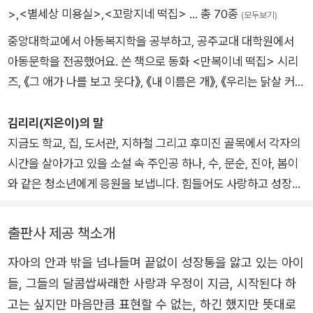
「수」
>
,
<별세상 미용실>
,
<꼬랑지네 떡집>
… 총 70종
(모두보기)
몇 년 동안 소식을 몰랐던 수를 지하철에서 마주친 채연은 학교
중앙대학교에서 아동복지학을 공부하고, 공주교대 대학원에서
대신 수를 따라 목공소로 향한다. 스스로 상처를 내던 두 손으로
아동문학을 전공했어요. 쓴 책으로 동화 <만복이네 떡집> 시리
지금의 수가 만들어 가고 있는 것은 무엇일까. 아이들의 선입견이
즈, 《그 애가 나를 보고 웃다》, 《내 이름은 개》, 《우리는 닭살 커
만든 가면 뒤에 갇혀 있던 수는 자신의 본모습을 찾아가고, 채연
플》, 《쥐똥 선물》, 《나의 달타냥》, 《화장실에 사는 두꺼비》, 《뻥
은 그런 수를 보며 다른 사람들이 씌운 가면을 감당하며 살아온
이오, 뻥》, 《감정종합선물세트》, 《마법의 빨간 부적》, <이슬비 이
김리리(지은이)의 말
자신에 대해 돌아본다.
야기> 시리즈와 <고재미 이야기> 시리즈, 청소년 소설 《어떤 고
지금도 학교, 집, 도서관, 지하철 그리고 후미진 골목에서 각자의
백》 등이 있어요. 《별세상 미용실》은 《별세상 목욕탕》에 이은 제
시간을 살아가고 있을 소설 속 주인공 하나, 수, 문순, 진아, 봄이
「남친 만들기」
두 번째 그림책이에요.
와 같은 청소년에게 응원을 보냅니다. 힘들어도 사랑하고 성장하
단짝 친구 희영이와의 시간이 가장 소중한 문순이는 최근 소원해
며 자신의 우주를 넓혀 가기를 바랍니다. 당신이 세상에서 가장
진 희영이와의 관계 때문에 고민이다. 얄미운 학교 친구 반디, 잔
멋진 존재입니다!
소리 전문 엄마, 재미난 일이라고는 하나도 없는 지루한 일상을
출판사 제공 책소개
보내던 중 학급 회장 상욱이의 낌새가 심상치 않다. 자꾸만 머뭇
자아의 안과 밖을 넘나들며 끝없이 성장통을 앓고 있는 아이
대며 주변을 맴도는 상욱이가 혹시 나를 좋아하나? 이번 기회에
들, 그들의 달콤쌉싸래한 사랑과 우정이 지금, 시작된다 하
나도 남자친구를 사귀어 보면 어떨까?
고는 싶지만 마음만큼 표현할 수 없는, 하긴 했지만 뜻대로