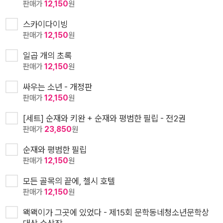
판매가
12,150
원
스카이다이빙
판매가
12,150
원
일곱 개의 초록
판매가
12,150
원
싸우는 소년 - 개정판
판매가
12,150
원
[세트] 순재와 키완 + 순재와 평범한 필립 - 전2권
판매가
23,850
원
순재와 평범한 필립
판매가
12,150
원
모든 골목의 끝에, 첼시 호텔
판매가
12,150
원
왝왝이가 그곳에 있었다 - 제15회 문학동네청소년문학상