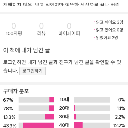
전해지지 않은, 받고 싶었지만 엉뚱한 상상으로 끝나 버린,
「문」
숨기고 싶었지만 결코 숨겨지지 않는 어떤 고백들. 김리리
학교를 졸업하고 중견 기업의 비서실에서 일하게 된 진아. 사장의
소설 『어떤 고백』을 채우고 있는 조각들이다. 김리리는 우리
읽고 싶어요 3명
출장으로 혼자서 근무하던 어느 날 사무실로 걸려온 의문의 전화
0
0
0
읽고 있어요 0명
청소년들의 일상의 결을 세심히 관찰하고, 특유의 재기와 선
를 받는다. 전화기 너머 가느다란 목소리와 유리라는 이름으로부
100자평
리뷰
마이페이퍼
읽었어요 2명
명한 묘사로 공감의 서사를 만들어 낸다. 쨍하게 내리쬐는
터 불려 나온, 기억 속에 애써 덮어 두었던 시간과 공간이 순식간
빛과 현기증이 날 만큼 또렷한 풍경, 각각의 상황은 다르지
에 진아를 감싸 버린다. 그 순간에 다시 한번 놓이게 된 진아는 어
이 책에 내가 남긴 글
만 십 대라면 누구에게라도 있었음직한 하루들을 담은 다섯
떤 선택을 할 수 있을까.
로그인하면 내가 남긴 글과 친구가 남긴 글을 확인할 수 있
편의 소설이 새로운 모습으로 단장해 독자들을 다시 찾아간
습니다.
로그인하기
「나를 위한 노래」
다. 사라진 것, 변한 것, 그리고 여전히 소중한 것 김리리 작
친구 라희의 일에는 이러쿵저러쿵 할 말이 많은 봄이는 정작 자신
가는 ‘만복이네 떡집’ 시리즈를 비롯해 『뻥이오, 뻥!』 『감정
의 일은 원하는 대로 끌어 가지 못한다. 라희의 남친이었던 도형
종합선물세트』『화장실에 사는 두꺼비』 등의 동화로 독자들
구매자 분포
이는 언제부턴가 묘한 감정으로 봄이에게 다가서지만, 어쩌다 친
에게 더욱 큰 사랑을 받고 있다. 20년에 가까운 긴 시간 동
10대
0%
6.7%
구 현주를 도형이에게 소개해 주게 된 봄이. 작은 어긋남들은 조
안 성실하게 아이들 곁을 지키며 끊임없이 새로운 이야깃거
20대
1.1%
7.8%
금씩 쌓이다 결국 걷잡을 수 없이 얼크러지고 마는데.
리를 고민해 온 결과이다. 『어떤 고백』은 그런 작가의 첫 번
30대
2.2%
13.3%
째 청소년소설로, 초판은 2010년에 처음 출간되었다. 자신
40대
12.2%
43.3%