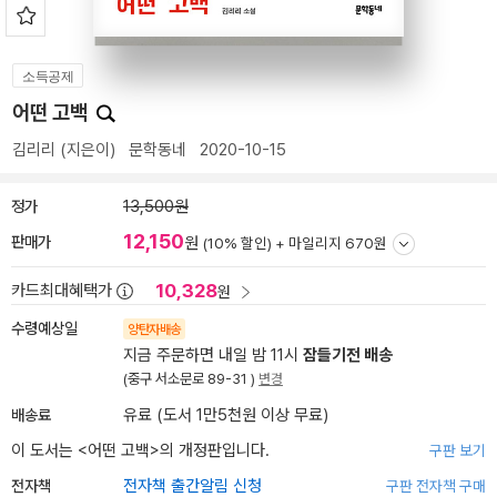
소득공제
어떤 고백
김리리
(지은이)
문학동네
2020-10-15
정가
13,500원
12,150
판매가
원
(10% 할인) +
마일리지 670원
10,328
카드최대혜택가
원
수령예상일
양탄자배송
지금 주문하면 내일 밤 11시
잠들기전 배송
(중구 서소문로 89-31 )
변경
배송료
유료 (도서 1만5천원 이상 무료)
이 도서는 <
어떤 고백
>의 개정판입니다.
구판 보기
전자책
전자책 출간알림 신청
구판 전자책 구매