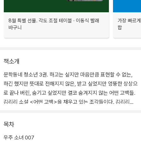
8월 특별 선물. 각도 조절 테이블 · 이동식 빨래
가장 빠르게
바구니
합
책소개
문학동네 청소년 3권. 하고는 싶지만 마음만큼 표현할 수 없는,
하긴 했지만 뜻대로 전해지지 않은, 받고 싶었지만 엉뚱한 상상으
로 끝나 버린, 숨기고 싶었지만 결코 숨겨지지 않는 어떤 고백들.
김리리 소설 <어떤 고백>을 채우고 있는 조각들이다. 김리리는
우리 청소년들의 일상의 결을 세심히 관찰하고, 특유의 재기와 선
명한 묘사로 공감의 서사를 만들어 낸다. 자신의 작품을 읽으며
목차
중고등학생이 된 아이들과 계속 소통하고 싶었던 작가의 고민이
우주 소녀 007
담겼다.