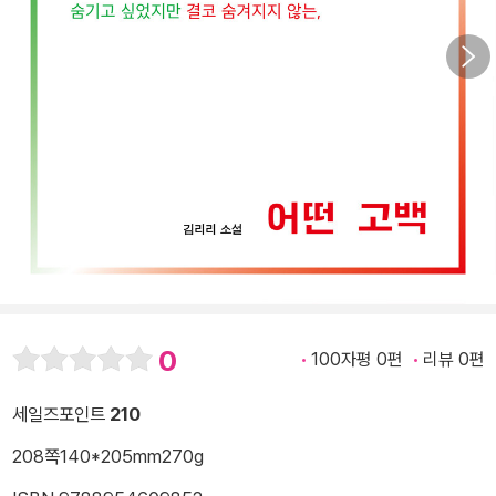
0
100자평 0편
리뷰 0편
세일즈포인트
210
208쪽
140*205mm
270g