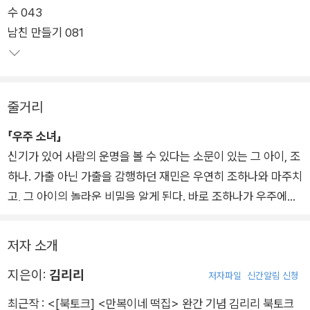
수 043
남친 만들기 081
쨍하게 내리쬐는 빛과 현기증이 날 만큼 또렷한 풍경, 각각의 상
황은 다르지만 십 대라면 누구에게라도 있었음직한 하루들을 담
은 다섯 편의 소설이 새로운 모습으로 단장해 독자들을 다시 찾아
간다. 이번에 출간되는 개정판은 지금의 청소년들과 공유할 수 있
줄거리
는 스펙트럼을 지닌 작품 「남친 만들기」, 「문」, 「나를 위한 노래」를
남기고, 그동안 작가가 발표한 두 편의 작품 「우주 소녀」와 「수」를
「우주 소녀」
더해 총 다섯 편을 담고 있다.
신기가 있어 사람의 운명을 볼 수 있다는 소문이 있는 그 아이, 조
하나. 가출 아닌 가출을 감행하던 재민은 우연히 조하나와 마주치
고, 그 아이의 놀라운 비밀을 알게 된다. 바로 조하나가 우주에서
온 ‘우주 소녀’라는 것. 집에서 천덕꾸러기 신세였던 재민의 운명
은 우주 소녀의 힘 덕분인지 조금씩 바뀌어 간다. 그러던 어느 날
저자 소개
재민에게 들려온 믿을 수 없는 이야기. 뭐? 조하나가 거짓말쟁이
지은이:
김리리
라고?
저자파일
신간알림 신청
최근작 :
<[북토크] <만복이네 떡집> 완간 기념 김리리 북토크