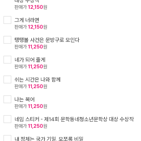
대상 수상작
판매가
12,150
원
그게 너라면
판매가
12,150
원
탱탱볼 사건은 문방구로 모인다
판매가
11,250
원
네가 되어 줄게
판매가
11,250
원
쉬는 시간은 나와 함께
판매가
11,250
원
나는 복어
판매가
11,250
원
네임 스티커 - 제14회 문학동네청소년문학상 대상 수상작
판매가
11,250
원
내 정체는 국가 기밀, 모쪼록 비밀