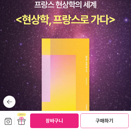
뒤로가
기
보관함담기
선물하기
장바구니
구매하기