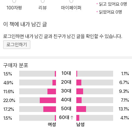
0
0
0
스럽게 5초 안에 답이 보이는 어법 실력 장착! 3. 개정판 최신 트렌드
읽고 있어요 0명
100자평
리뷰
마이페이퍼
반영! 2025학년도 수능 문제 등 최신 기출 문제 수록! 이제 더 이상
읽었어요 0명
영어 어법 문제에 고민하지 마세요. 이 책과 함께라면 빠르고 확실한
이 책에 내가 남긴 글
실력 향상이 가능합니다! 아래 소감은 JK선생님의 영어 어법 수업을
실제로 수강했던 학생들의 반응입니다. “선생님의 간단명료한 설명
로그인하면 내가 남긴 글과 친구가 남긴 글을 확인할 수 있습니다.
을 들으니 지금까지 왜 이렇게 어렵게 문법 공부를 했나 싶네요.” “매
로그인하기
번 찍기만 했던 어법 문제가 선생님 강의를 통해 맞는 것을 넘어 출제
의도까지 보이기 시작합니다.” “대형 영어 학원에서도 이해되지 않던
구매자 분포
문법을 10분도 채 되지 않아 깨우쳤네요.” 수험 영어 어법에 오랜 시
10대
1.1%
1.5%
간과 비용이 들어가면 안 됩니다. 또한 개념 따로, 문제 풀이 따로인
20대
6.7%
4.9%
반쪽짜리 영어 지식으로는 실전에서 이길 수 없습니다. 이제 시간 낭
30대
9.3%
11.6%
비, 돈 낭비를 그만하고 내신·수능·토익·공시 문제 등 각종 영어 어법
40대
문제에 바로 적용 가능한 풀이 비법을 배우시기 바랍니다. 부디 이 책
7.1%
22.0%
과 동영상 강의를 통해 남들보다 빠르게 앞서갈 수 있는 영어 어법의
50대
13.1%
17.2%
추월차선에 여러분도 올라타기 바랍니다.
60대
4.1%
1.5%
여성
남성