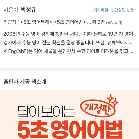
지은이:
박정규
저자파일
신간알림 신청
최근작 :
<5초 영어독해>
,
<5초 영어어법>
… 총 3종
(모두보기)
2006년 수능 영어 강의에 첫발을 내디딘 이래 올해로 19년 차 영어
강사이자 수능 영어 전문 학원을 운영 중입니다. 또한, 유튜브에서 J
K English라는 영어 채널을 운영면서 수험 영어로 어려움을 겪고 있
는 분들께 도움을 드리고 있습니다. 오프라인 수업부터 유튜브 영상
및 온라인 강의에 이르기까지 많은 영어 관련 수업하면서 제가 중요
시하는 것은 '가성비 높은 강의'입니다. 이 가성비란 단어에는 단순게
출판사 제공 책소개
비용뿐 아니라 시간과 노력에 대한 효율도 포함하고 있습니다. 고액
의 비용과 넘는 시간, 엄청난 노력을 투여한다면 수험 영어에서 원하
는 성적을 못 받을 학생은 없습니다. 그러기에 그 어떤 강의보다 수험
생의 비용과 시간과 노력을 아껴주면서 최의 결과를 줄 수 있는 강의
를 하고자 노력하고 있습니다. 그동안 영어에 대한 조그마한 능력으
로 넘치는 사랑을 받아왔기에, 이 책을 계기로 앞으로 강의에 더 많은
가성비를 담아 되돌려 드리겠습니다.