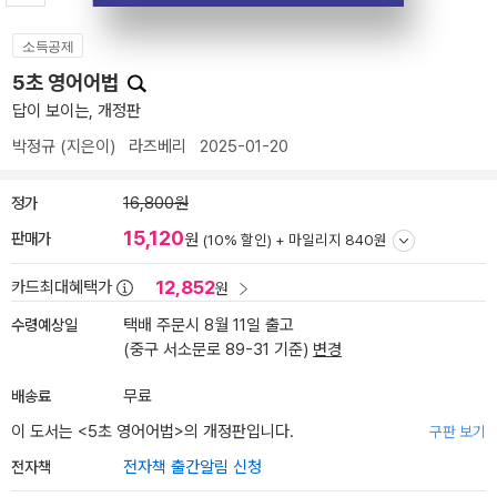
소득공제
5초 영어어법
답이 보이는, 개정판
박정규
(지은이)
라즈베리
2025-01-20
정가
16,800원
15,120
판매가
원
(10% 할인) +
마일리지 840원
12,852
카드최대혜택가
원
수령예상일
택배 주문시 8월 11일 출고
(중구 서소문로 89-31 기준)
변경
배송료
무료
이 도서는 <
5초 영어어법
>의 개정판입니다.
구판 보기
전자책
전자책 출간알림 신청