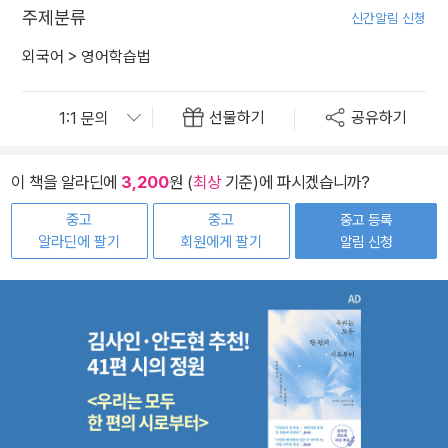
주제분류
신간알림 신청
외국어
>
영어학습법
선물하기
공유하기
이 책을 알라딘에
3,200
원 (
최상
기준)에 파시겠습니까?
중고
중고
중고 등록
알라딘에 팔기
회원에게 팔기
알림 신청