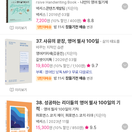
rsive Handwriting Book
-
나만의 영어 필기체
넥서스콘텐츠개발팀
(지은이)
넥서스
|
2016년 03월
7,200
8.8
원 (10% 할인 / 400원)
밤 11시
잠들기전 배송
양탄자배송
변경
미리보기
37. 사유의 문장, 영어 필사 100일
- 삶의 태도를
바꾸는 지적인 습관
영어키위새(김윤진)
(지은이)
길벗이지톡
|
2026년 03월
19,800
9.7
원 (10% 할인 / 1,100원)
부록 : 원어민 낭독 MP3 무료 다운로드
밤 11시
잠들기전 배송
양탄자배송
변경
미리보기
38. 성공하는 리더들의 영어 필사 100일의 기
적
-
영어 필사 100일의 기적
퍼포먼스 코치 제이
,
퍼포먼스 코치 리아
(지은이)
넥서스
|
2023년 11월
15,300
9.5
원 (10% 할인 / 850원)