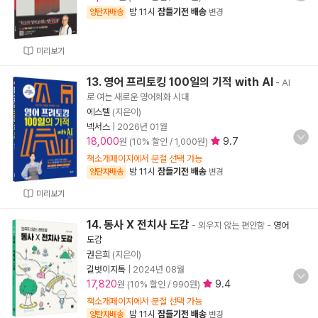
밤 11시
잠들기전 배송
양탄자배송
변경
미리보기
13. 영어 프리토킹 100일의 기적 with AI
- AI
로 여는 새로운 영어회화 시대
에스텔
(지은이)
넥서스
|
2026년 01월
18,000
9.7
원 (10% 할인 / 1,000원)
책소개페이지에서 분철 선택 가능
밤 11시
잠들기전 배송
양탄자배송
변경
미리보기
14. 동사 X 전치사 도감
- 외우지 않는 편안함
-
영어
도감
권은희
(지은이)
길벗이지톡
|
2024년 08월
17,820
9.4
원 (10% 할인 / 990원)
책소개페이지에서 분철 선택 가능
밤 11시
잠들기전 배송
양탄자배송
변경