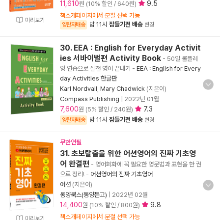
11,610
9.5
원 (10% 할인 / 640원)
책소개페이지에서 분철 선택 가능
미리보기
밤 11시
잠들기전 배송
양탄자배송
변경
30. EEA : English for Everyday Activit
ies 서바이벌편 Activity Book
- 50일 롤플레
잉 연습으로 실전 영어 끝내기
-
EEA : English for Every
day Activities 한글판
Karl Nordvall
,
Mary Chadwick
(지은이)
Compass Publishing
|
2022년 01월
7,600
7.3
원 (5% 할인 / 240원)
밤 11시
잠들기전 배송
양탄자배송
변경
무한연필
31. 초보탈출을 위한 어션영어의 진짜 기초영
어 완결편
- 영어회화에 꼭 필요한 영문법과 표현을 한 권
으로 정리!
-
어션영어의 진짜 기초영어
어션
(지은이)
동양북스(동양문고)
|
2022년 02월
14,400
9.8
원 (10% 할인 / 800원)
책소개페이지에서 분철 선택 가능
미리보기