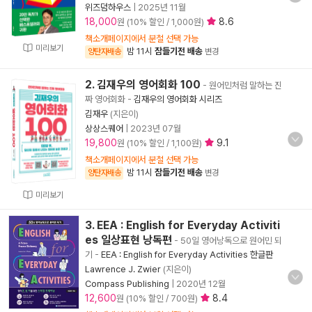
위즈덤하우스
|
2025년 11월
18,000
8.6
원 (10% 할인 / 1,000원)
책소개페이지에서 분철 선택 가능
미리보기
밤 11시
잠들기전 배송
양탄자배송
변경
2. 김재우의 영어회화 100
- 원어민처럼 말하는 진
짜 영어회화
-
김재우의 영어회화 시리즈
김재우
(지은이)
상상스퀘어
|
2023년 07월
19,800
9.1
원 (10% 할인 / 1,100원)
책소개페이지에서 분철 선택 가능
밤 11시
잠들기전 배송
양탄자배송
변경
미리보기
3. EEA : English for Everyday Activiti
es 일상표현 낭독편
- 50일 영어낭독으로 원어민 되
기
-
EEA : English for Everyday Activities 한글판
Lawrence J. Zwier
(지은이)
Compass Publishing
|
2020년 12월
12,600
8.4
원 (10% 할인 / 700원)