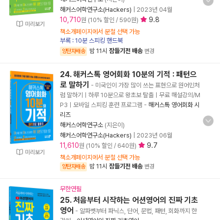
해커스어학연구소(Hackers)
|
2023년 04월
10,710
9.8
원 (10% 할인 / 590원)
미리보기
책소개페이지에서 분철 선택 가능
부록 : 10분 스피킹 핸드북
밤 11시
잠들기전 배송
양탄자배송
변경
24. 해커스톡 영어회화 10분의 기적 : 패턴으
로 말하기
- 미국인이 가장 많이 쓰는 표현으로 원어민처
럼 말하기ㅣ하루 10분으로 왕초보 탈출ㅣ무료 해설강의/M
P3ㅣ모바일 스피킹 훈련 프로그램
-
해커스톡 영어회화 시
리즈
해커스어학연구소
(지은이)
해커스어학연구소(Hackers)
|
2023년 06월
11,610
9.7
원 (10% 할인 / 640원)
미리보기
책소개페이지에서 분철 선택 가능
밤 11시
잠들기전 배송
양탄자배송
변경
무한연필
25. 처음부터 시작하는 어션영어의 진짜 기초
영어
- 알파벳부터 파닉스, 단어, 문법, 패턴, 회화까지 한