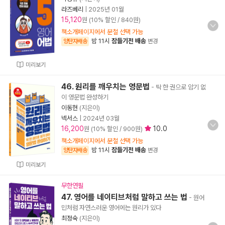
라즈베리
|
2025년 01월
15,120
원 (10% 할인 / 840원)
책소개페이지에서 분철 선택 가능
밤 11시
잠들기전 배송
양탄자배송
변경
미리보기
46. 원리를 깨우치는 영문법
- 딱 한 권으로 암기 없
이 영문법 완성하기
이동현
(지은이)
넥서스
|
2024년 03월
16,200
10.0
원 (10% 할인 / 900원)
책소개페이지에서 분철 선택 가능
밤 11시
잠들기전 배송
양탄자배송
변경
미리보기
무한연필
47. 영어를 네이티브처럼 말하고 쓰는 법
- 원어
민처럼 자연스러운 영어에는 원리가 있다
최정숙
(지은이)