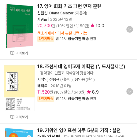
17. 영어 회화 기초 패턴 먼저 훈련
신원섭
,
Diana Salazar
(지은이)
사람in
|
2025년 12월
20,700
10.0
원 (10% 할인 / 1,150원)
책소개페이지에서 분철 선택 가능
밤 11시
잠들기전 배송
양탄자배송
변경
미리보기
18. 조선시대 영어교재 아학편 (누드사철제본)
- 정약용이 만들고 지석영이 덧붙이다
지석영
,
전용규
(지은이),
정약용
(원작)
베리북
|
2018년 01월
11,520
8.9
원 (10% 할인 / 640원)
밤 11시
잠들기전 배송
양탄자배송
변경
미리보기
19. 키위엔 영어표현 하루 5분의 기적 : 실전
대화 완성편