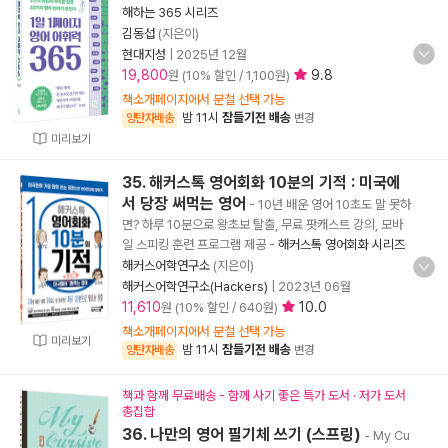
해하는 365 시리즈
김동섭
(지은이)
현대지성
|
2025년 12월
19,800
9.8
원 (10% 할인 / 1,100원)
책소개페이지에서 분철 선택 가능
밤 11시
잠들기전 배송
양탄자배송
변경
미리보기
35. 해커스톡 영어회화 10분의 기적 : 미국에
서 당장 써먹는 영어
- 10년 배운 영어 10초도 말 못하
면? 하루 10분으로 왕초보 탈출, 무료 팟캐스트 강의, 모바
일 스피킹 훈련 프로그램 제공
-
해커스톡 영어회화 시리즈
해커스어학연구소
(지은이)
해커스어학연구소(Hackers)
|
2023년 06월
11,610
10.0
원 (10% 할인 / 640원)
책소개페이지에서 분철 선택 가능
미리보기
밤 11시
잠들기전 배송
양탄자배송
변경
책과 함께 무료배송 - 함께 사기 좋은 특가 도서 · 저가 도서
총집합
36. 나만의 영어 필기체 쓰기 (스프링)
- My Cu