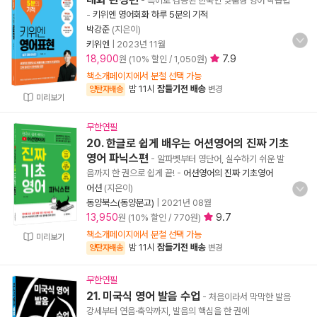
- 특허로 검증된 한국인 맞춤형 영어 학습법
-
키위엔 영어회화 하루 5분의 기적
박강준
(지은이)
키위엔
|
2023년 11월
18,900
7.9
원 (10% 할인 / 1,050원)
책소개페이지에서 분철 선택 가능
밤 11시
잠들기전 배송
양탄자배송
변경
미리보기
무한연필
20. 한글로 쉽게 배우는 어션영어의 진짜 기초
영어 파닉스편
- 알파벳부터 영단어, 실수하기 쉬운 발
음까지 한 권으로 쉽게 끝!
-
어션영어의 진짜 기초영어
어션
(지은이)
동양북스(동양문고)
|
2021년 08월
13,950
9.7
원 (10% 할인 / 770원)
책소개페이지에서 분철 선택 가능
미리보기
밤 11시
잠들기전 배송
양탄자배송
변경
무한연필
21. 미국식 영어 발음 수업
- 처음이라서 막막한 발음
강세부터 연음·축약까지, 발음의 핵심을 한 권에