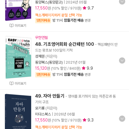
동양북스(동양문고)
|
2024년 05월
17,550
9.7
원 (10% 할인 / 970원)
책소개페이지에서 분철 선택 가능
밤 11시
잠들기전 배송
양탄자배송
변경
미리보기
무한연필
48. 기초영어회화 순간패턴 100
- 핵심패턴이 만
드는 왕초보 100일의 기적
성재원
(지은이)
동양북스(동양문고)
|
2021년 01월
15,120
9.9
원 (10% 할인 / 840원)
밤 11시
잠들기전 배송
양탄자배송
변경
미리보기
49. 자아 만들기
- 영어를 포기하지 않는 자존감과 동
기의 구조
모기룡
(지은이)
미다스북스
|
2026년 06월
17,550
9.3
원 (10% 할인 / 970원)
책소개페이지에서 분철 선택 가능