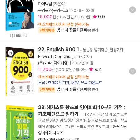
하이빅쌤
(지은이)
동양북스(동양문고)
|
2026년 03월
18,900
9.9
원 (10% 할인 / 1,050원)
책소개페이지에서 분철 선택 가능
밤 11시
잠들기전 배송
양탄자배송
변경
미리보기
22. English 900 1
- 통문장 암기학습, 일상회화
Edwin T. Cornelius, Jr
(지은이)
(주)YBM(와이비엠)
|
2017년 01월
11,700
9.2
원 (10% 할인 / 650원)
책소개페이지에서 분철 선택 가능
부록 : 휴대용 암기장, MP3 무료 다운로드
밤 11시
잠들기전 배송
양탄자배송
변경
23. 해커스톡 왕초보 영어회화 10분의 기적 :
기초패턴으로 말하기
- 미국인이 가장 많이 쓰는 표현
으로 원어민처럼 말하기|하루 10분으로 왕초보 탈출ㅣ무료
해설강의/MP3ㅣ모바일 스피킹 훈련 프로그램
-
해커스톡
영어회화 시리즈
해커스어학연구소
(지은이)