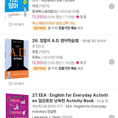
권에
-
어션영어의 진짜 기초영어
어션
(지은이)
동양북스(동양문고)
|
2020년 09월
13,950
9.9
원 (10% 할인 / 770원)
책소개페이지에서 분철 선택 가능
미리보기
밤 11시
잠들기전 배송
양탄자배송
변경
26. 정철의 A.D. 영어학습법
- 영어를 제2 모국어
로 만드는
정철
(지은이)
두란노
|
2023년 06월
12,600
9.2
원 (10% 할인 / 700원)
밤 11시
잠들기전 배송
양탄자배송
변경
미리보기
27. EEA : English for Everyday Activiti
es 일상표현 낭독편 Activity Book
- 50일 영
어낭독으로 원어민 되기
-
EEA : English for Everyday
Activities 한글판
Lawrence J. Zwier
(지은이)