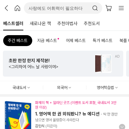
베스트셀러
새로나온 책
추천마법사
추천도서
주간 베스트
지금 베스트
어제 베스트
특가 베스트
북플
D
AD
수능까지 연결되는
초등 비문학 필독서
<초등 매3비>
국내도서
외국어
영어학습법
화제의 책 + 알라딘 굿즈 (이벤트 도서 포함, 국내도서 3만
원 이상)
1. 영어책 한 권 외워봤니? 뉴 에디션
- 딱 한 권만
넘으면 영어 울렁증이 사라진다
김민식
(지은이)