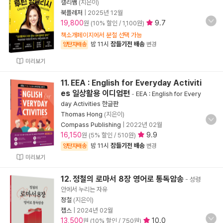
캘리쌤
(지은이)
북플레저
|
2025년 12월
19,800
9.7
원 (10% 할인 / 1,100원)
책소개페이지에서 분철 선택 가능
밤 11시
잠들기전 배송
양탄자배송
변경
미리보기
11. EEA : English for Everyday Activiti
es 일상활용 이디엄편
-
EEA : English for Every
day Activities 한글판
Thomas Hong
(지은이)
Compass Publishing
|
2022년 02월
16,150
9.9
원 (5% 할인 / 510원)
밤 11시
잠들기전 배송
양탄자배송
변경
미리보기
12. 정철의 로마서 8장 영어로 통독암송
- 성령
안에서 누리는 자유
정철
(지은이)
젭스
|
2024년 02월
13,500
10.0
원 (10% 할인 / 750원)