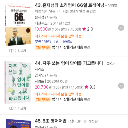
43. 윤재성의 소리영어 66일 트레이닝
- 우리말
처럼 영어 말문이 터지는 3단계 발성 훈련법
윤재성
(지은이)
다산북스
|
2014년 12월
13,500
2.0
원 (10% 할인 / 750원)
책소개페이지에서 분철 선택 가능
부록 : MP3 파일 다운로드
밤 11시
잠들기전 배송
양탄자배송
변경
미리보기
44. 자주 쓰는 영어 단어를 파고듭니다
-
OKer
시리즈
김지연
(지은이)
사람in
|
2026년 06월
20,700
9.3
원 (10% 할인 / 1,150원)
책소개페이지에서 분철 선택 가능
밤 11시
잠들기전 배송
양탄자배송
변경
미리보기
45. 5초 영어어법
- 답이 보이는, 개정판
박정규
(지은이)