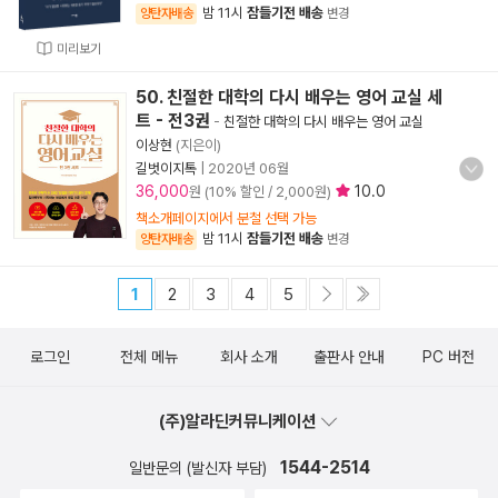
밤 11시
잠들기전 배송
양탄자배송
변경
미리보기
50. 친절한 대학의 다시 배우는 영어 교실 세
트 - 전3권
-
친절한 대학의 다시 배우는 영어 교실
이상현
(지은이)
길벗이지톡
|
2020년 06월
36,000
10.0
원 (10% 할인 / 2,000원)
책소개페이지에서 분철 선택 가능
밤 11시
잠들기전 배송
양탄자배송
변경
1
2
3
4
5
로그인
전체 메뉴
회사 소개
출판사 안내
PC 버전
(주)알라딘커뮤니케이션
1544-2514
일반문의 (발신자 부담)