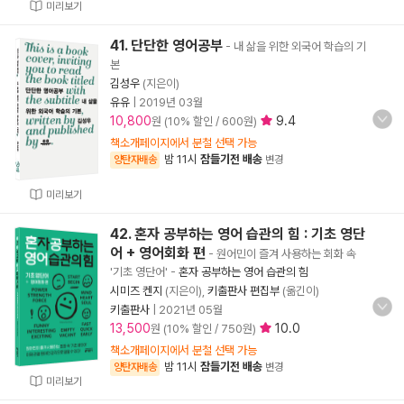
미리보기
41. 단단한 영어공부
- 내 삶을 위한 외국어 학습의 기
본
김성우
(지은이)
유유
|
2019년 03월
10,800
9.4
원 (10% 할인 / 600원)
책소개페이지에서 분철 선택 가능
밤 11시
잠들기전 배송
양탄자배송
변경
미리보기
42. 혼자 공부하는 영어 습관의 힘 : 기초 영단
어 + 영어회화 편
- 원어민이 즐겨 사용하는 회화 속
'기초 영단어'
-
혼자 공부하는 영어 습관의 힘
시미즈 켄지
(지은이),
키출판사 편집부
(옮긴이)
키출판사
|
2021년 05월
13,500
10.0
원 (10% 할인 / 750원)
책소개페이지에서 분철 선택 가능
밤 11시
잠들기전 배송
양탄자배송
변경
미리보기