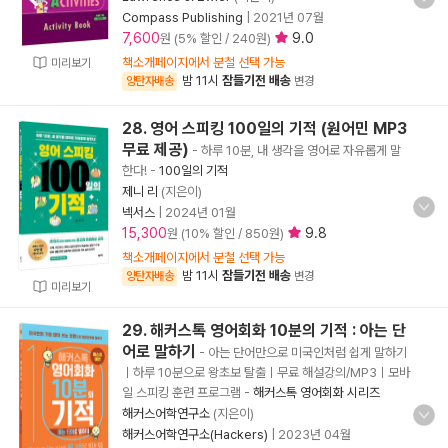
Compass Publishing
|
2021년 07월
7,600
9.0
원 (5% 할인 / 240원)
책소개페이지에서 분철 선택 가능
미리보기
밤 11시
잠들기전 배송
양탄자배송
변경
28. 영어 스피킹 100일의 기적 (원어민 MP3
무료 제공)
- 하루 10분, 내 생각을 영어로 자유롭게 말
한다!
-
100일의 기적
제니 리
(지은이)
넥서스
|
2024년 01월
15,300
9.8
원 (10% 할인 / 850원)
책소개페이지에서 분철 선택 가능
밤 11시
잠들기전 배송
양탄자배송
변경
미리보기
29. 해커스톡 영어회화 10분의 기적 : 아는 단
어로 말하기
- 아는 단어만으로 미국인처럼 쉽게 말하기
ㅣ하루 10분으로 왕초보 탈출ㅣ무료 해설강의/MP3ㅣ모바
일 스피킹 훈련 프로그램
-
해커스톡 영어회화 시리즈
해커스어학연구소
(지은이)
해커스어학연구소(Hackers)
|
2023년 04월