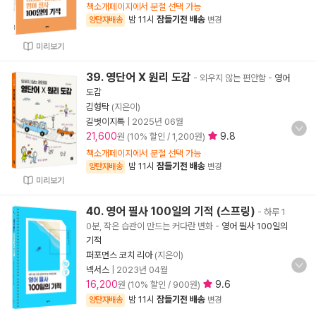
책소개페이지에서 분철 선택 가능
밤 11시
잠들기전 배송
양탄자배송
변경
미리보기
39. 영단어 X 원리 도감
- 외우지 않는 편안함
-
영어
도감
김형탁
(지은이)
길벗이지톡
|
2025년 06월
21,600
9.8
원 (10% 할인 / 1,200원)
책소개페이지에서 분철 선택 가능
밤 11시
잠들기전 배송
양탄자배송
변경
미리보기
40. 영어 필사 100일의 기적 (스프링)
- 하루 1
0분, 작은 습관이 만드는 커다란 변화
-
영어 필사 100일의
기적
퍼포먼스 코치 리아
(지은이)
넥서스
|
2023년 04월
16,200
9.6
원 (10% 할인 / 900원)
밤 11시
잠들기전 배송
양탄자배송
변경