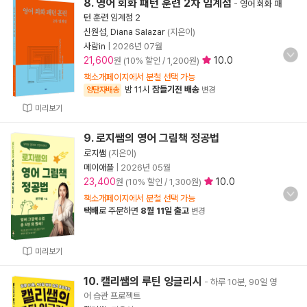
8. 영어 회화 패턴 훈련 2차 임계점
-
영어 회화 패
턴 훈련 임계점 2
신원섭
,
Diana Salazar
(지은이)
사람in
|
2026년 07월
21,600
10.0
원 (10% 할인 / 1,200원)
책소개페이지에서 분철 선택 가능
밤 11시
잠들기전 배송
양탄자배송
변경
미리보기
9. 로지쌤의 영어 그림책 정공법
로지쌤
(지은이)
메이애플
|
2026년 05월
23,400
10.0
원 (10% 할인 / 1,300원)
책소개페이지에서 분철 선택 가능
택배
로 주문하면
8월 11일 출고
변경
미리보기
10. 캘리쌤의 루틴 잉글리시
- 하루 10분, 90일 영
어 습관 프로젝트