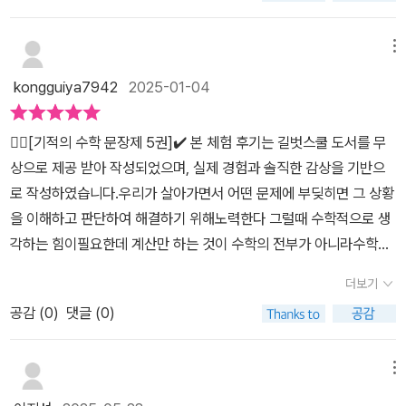
성취감을 느낄 수 있으니 좋더라구요. 학습량이 적절해서 지치지 않
가 나온 것 같습니다. 이제는 기적의 수학 문장제 교재로 꼼꼼하게 단
고 즐겁게 공부할 수 있다는 점이 무엇보다 만족스러웠어요.그리고
원 정리를 해야 겠다는 생각을 했습니다. 아이가 교재를 잘 따라
메뉴
길벗 교재의 또 다른 큰 장점은 답안지가 정말 한눈에 보기 좋게 되어
갈 수 있도록 교재를 먼저 살펴보았습니다. 처음에는 차근 차근 개념
있다는 점이에요. 답을 찾아 채점하는 과정이 번거롭지 않아서 엄마
kongguiya7942
2025-01-04
을 이해하도록 설명과 문제가 제공됩니다. 그리고 대표 문장제를 풀
입장에서 시간도 절약되고, 정확하게 채점하기에 정말 편리하더라구
어나가는 방법을 상세히 배울 수 있습니다. 방법을 익히고나서 스스
요. 아이가 푼 답을 바로 확인할 수 있어서 아이와 함께 복습하고 틀린
✍🏻[기적의 수학 문장제 5권]✔️ 본 체험 후기는 길벗스쿨 도서를 무
로 풀어보도록 하는데 문제양이 다른 문제집보다 적은 편이라 좋았습
문제를 바로 잡아가는 데도 큰 도움이 되었어요.<기적의 수학문장제
상으로 제공 받아 작성되었으며, 실제 경험과 솔직한 감상을 기반으
니다. 교과서를 예습하고 복습하기에 좋은 교재라고 생각됩니다. 기
>를 통해 아이가 문장제 문제를 접근하는 방법뿐만 아니라 서술형 문
로 작성하였습니다.우리가 살아가면서 어떤 문제에 부딪히면 그 상황
본적인 문제들로 문장제 형식으로 익힐 수 있어서 아이들에게 꼭 필
제의 풀이 과정을 자연스럽게 익혀가고 있는 것을 보니 너무 만족스
을 이해하고 판단하여 해결하기 위해노력한다 그럴때 수학적으로 생
요한 교재라고 생각합니다. 어려운 심화 형태의 문제는 아니라서 문
러웠어요. 아이도 이제는 문장제 문제를 덜 어려워하고, 무엇보다 스
각하는 힘이필요한데 계산만 하는 것이 수학의 전부가 아니라수학적
장제를 읽고 집중해 나간다면 아이들이 풀면서 성취감도 생길 것 같
스로 풀어나가는 과정에서 자신감을 갖게 된 것 같아요. 그래서 앞으
으로 생각하는 것이 진짜 수학이기 때문이다그렇기에 수학은 우리 생
아요. 초등 아이들에게 단원평가 대비로 예습이나 복습으로 좋은 교
더보기
로 문장제 문제는 이 교재로 꾸준히 학습하기로 결정했어요. 문장제
활에 필요하고 수학적으로 생각하는 힘이 꼭 필요하다고 할 수 있다
재입니다. 한 학기에 한권씩 풀어보시길 추천합니다. 출판사로부
와 서술형 문제에 어려움을 느끼는 초등학생들에게 <기적의 수학문
공감 (
0
)
댓글 (0)
하지만 요즘 아이들은 미디어 노출이 많아 글을 읽기보다그림이나 영
터 도서를 제공받아 직접 읽고 작성한 리뷰입니다. #기적의수학문장
장제>를 강력히 추천드려요. 아이의 수학 실력을 차근차근 다져주고
상이 익숙하여 읽을 것이 많은 수학 문장제에겁을 내거나 조금 해보
제 #길벗스쿨 #도치맘서평 #초등수학 #수학문장제
싶으신 부모님이라면 <기적의 수학문장제>를 꼭 접해보시길 바래요.
고 힘들면 포기해 버리는 경우가 많다 [기적의 수학 문장제]는 주어진
메뉴
#교재협찬 #겨울방학3학년수학 #서술형문제 #기적의수학문장제 #
문제를 수학적으로 생각하여 해결하는 과정을 훈련하는 교재이다 새