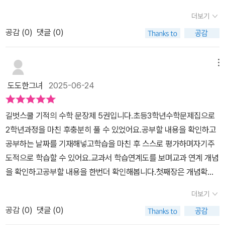
어렵지 않게 문장제를 풀어나갔던 것 같아요.문제를 풀면서 아이가
보고 자기 평가를 기록해볼 수있는데요.매일 꾸준한 학습분량을 정해
제] 초등학생들이 꼭 풀어보아야 할 교재인 것 같다 차근차근 풀어보
너무너무 좋아요~~~수학 독해력을 키우고 절차에 따라 풀이 과정을
더보기
수학에 대한 자신감을 키워나가는 연습이필요하다고 많이 느꼈었는
서 날짜를 기록하고, 계획대로 잘 공부했는지 피드백해서 스스로 평
며 완북 해야겠다체험 기회 주셔서 감사합니다 #도서협찬#체험후기
논리적으로 쓰는 연습을 통해우리 아이들의 수학 서술형에 대비하면
데이제는 많이 좋아진 듯 하네요.서술형은 별표가 많았었거든요~지
공감 (
0
)
댓글 (0)
가를 하다보면 공부 습관도 잘 잡힐 수있어요.유형훈련문제마다 핵심
#도치맘#도치맘서평#길벗스쿨#초등수학#엄마표학습#수학문장제
좋을거 같습니다1학년에 2권으로 1학기, 2학기~지금은 5권을 달리
레 겁먹고 어렵다고 느껴서그냥 넘겼던 서술형 문제들~​하루 학습량
어에 밑줄을 긋고, 동그라미를 하면서 핵심어독해법을 익힐 수있어
#수학독해력#서술형문제#기적의수학문장제5권
고 있는데2학기에는 6권도 달려보겠습니다 ^^​더 늦지 않게 조금씩
도 부담이 없을 뿐더러문제의 풀이를 풀어내는 힌트들이 있기 때문에
요.평가한 단원을 잘 공부했는지 평가해볼 수있는데 풀이과정을 정확
메뉴
천천히 개념부터 익히면서우리아이에게 서술형 수학 문장제 노출해
아이와 다투지 않고 수학시간을이어나가실 수 있답니다~~​​수학문제
하게 쓰는 훈련을 하고 정답풀이와 비교해서 빠진 부분이 없는지 체
보면 좋을거 같아요!​길벗스쿨 카카오톡 플러스친구로 이벤트 소식도
도도한그녀
2025-06-24
를 읽어도 아이가힘들어 한다면하나하나 연습을 통해 아이스스로 설
크하면서 꼼꼼하게 확인학습 할 수있어요.앞에서 배운대로 대표 유형
빠르게 받아보고수학문장제도 익혀봅시당 ㅎ​[출판사로부터 도서 협
명을 적어나가는기적의 수학 문장제로 시작해 보시는 걸추천드리고
의 서술형 문제들을 잘 익히고나니 실전 문제에서도 어렵지 않게 풀
찬을 받았고 본인의 주관적인 견해에 의하여 작성함]
​길벗스쿨 기적의 수학 문장제 5권입니다.초등3학년수학문제집으로
싶어요~​[출판사로부터 도서 협찬을 받았고 본인의 주관적인 견해에
이과정을 스스로 써내려갈 수있어요.초등서술형문제집 기적의 수학
2학년과정을 마친 후충분히 풀 수 있었어요.​공부할 내용을 확인하고
의하여 작성함 ]​​#길벗스쿨 #초등수학 #기적의수학 #수학문장제 #
문장제!수학독해력과 문제해결력을 키워보아요.
공부하는 날짜를 기재해넣고학습을 마친 후 스스로 평가하며자기주
초3수학 #우아페 #우리아이책카페
도적으로 학습할 수 있어요.​​교과서 학습연계도를 보며교과 연계 개념
을 확인하고공부할 내용을 한번더 확인해봅니다.​​​​첫째장은 개념확인
을 합니다.문제를 푸는데 가장 기본이 되는 개념을 문제를 풀며 습득
더보기
하였어요.​​​​이거 3학년이 푸는 수학문제집 아니에요?저는 2학년인데
공감 (
0
)
댓글 (0)
도 풀 수 있네요?ㅋㅋㅋ 네 맞습니다.천천히 풀어보면 초등학교2학