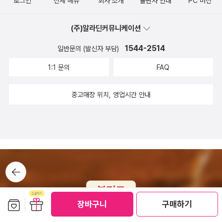
로그인
전체 메뉴
회사 소개
출판사 안내
PC 버전
이 많다고 생각해왔거든요 ​왜냐하면 국어이해도가 조금은 높은 편이
문제를 푸는 기본을 단단히 다지며 서술형 문제를 푸는 생각하는 힘!
고 국어공부도 꾸준히 해 왔고, 국어이해 웩슬러 검사도 높게 나온 편
풀어내는 힘을 길러봐야겠어요! 서술형 문제가 막연히 어렵고, 풀이
(주)알라딘커뮤니케이션
의 아이라서~ 문장제 문제가 본인은 더 편하다고 느끼더라구요 ​그럼
를 적어야하는 문장제 문제가 막막한 아이라면 자세한 안내와 반복적
에도 불구하고 저는 문장제 문제집을 꾸준히 풀려왔어요 ​최근에는 학
1544-2514
인 연습으로 아이를 이끌어줄수 있는 교재 기적의 수학 문장제 마구
일반문의 (발신자 부담)
교진도에서 조금이라도 멀리 벗어나야 된다는 생각에 진도 나가기 바
추천해요!#초등수학문제집 #초등수학문장제 #초등홈스쿨링 #초등
1:1 문의
FAQ
빠서 문장제를 못풀었었는데 6개월 정도 해놔서 이제야 수학문장제
수학 #기적의수학문장제 #기적의수학문장제5권
문제집을 찾게 되었어요​기적의 시리즈는 진짜 유명하잖아요 기적의
중고매장 위치, 영업시간 안내
시리즈는 국어도 영어도 수학도 다 유명하고 저희 동네 유명 수학학
원에서도 필수로 푸는 문제집이고 ​아이의 현 수준을 기적 4권푸냐 5
권푸냐 7권푸냐 이걸로 판단하더라구요 ㅋㅋㅋ작년에 친구들이 7권
푼다고 해서 놀랐는데 ㅋㅋ저희 아이는 이제 5권 풀고 있고! 문장제
문제집도 기적의 수학문장제 문제집으로 선택했습니다! ​3학년 1학기
뒤로가
문제집인데요! 모든 문제집은 출제자의 생각을 이해하는 것에서 시
기
작하는 것 같아요 어떤 것을 가르치고 싶어서 어떤 순서로, 어떤 구성
으로 만들었나를 보면 저처럼 집에서 개념부터 가르치는 엄마는 도움
보관함담기
선물하기
장바구니
구매하기
이 많이 되더라구요 ​선생님과 한 의식을 갖게 되는거지요! ​국어도 지