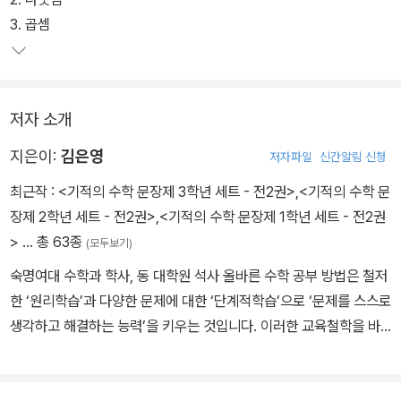
제에 대한 풀이가 아닌 어떤 문제를 만나도 해결 방법을 스스로 생각
3. 곱셈
해 낼 수 있는 힘을 길러준다.
※ 구판 교재와 내용이 동일합니다. 구매 시 참고해 주세요.
저자 소개
지은이:
김은영
저자파일
신간알림 신청
최근작 :
<기적의 수학 문장제 3학년 세트 - 전2권>
,
<기적의 수학 문
장제 2학년 세트 - 전2권>
,
<기적의 수학 문장제 1학년 세트 - 전2권
>
… 총 63종
(모두보기)
숙명여대 수학과 학사, 동 대학원 석사 올바른 수학 공부 방법은 철저
한 ‘원리학습’과 다양한 문제에 대한 ‘단계적학습’으로 ‘문제를 스스로
생각하고 해결하는 능력’을 키우는 것입니다. 이러한 교육철학을 바
탕으로 문제 이해가 더디거나 풀이 방법을 못 찾는 아이를 위해 문장
제 학습 프로그램을 만들기 위해 연구하고 있습니다.