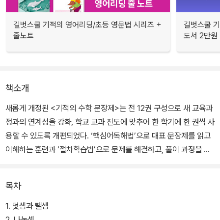
길벗스쿨 기적의 영어리딩/초등 영문법 시리즈 +
길벗스쿨 기
줄노트
도서 2만원 
책소개
새롭게 개정된 <기적의 수학 문장제>는 전 12권 구성으로 새 교육과
정과의 연계성을 강화, 학교 교과 진도에 맞추어 한 학기에 한 권씩 사
용할 수 있도록 개편되었다. ‘핵심어독해법’으로 대표 문장제를 읽고
이해하는 훈련과 ‘절차학습법’으로 문제를 해결하고, 풀이 과정을 쓰
는 훈련을 할 수 있다.
목차
문장제를 읽고 풀이 과정을 논리적으로 쓰는 훈련을 반복해서 익혀둠
으로써 학교 서술형 문제에 대처할 수 있으며, 실제 문제를 푸는 과정
1. 덧셈과 뺄셈
인 ‘문제 이해→계획→실행→검토’를 집중적으로 훈련하여 특정 문
2. 나눗셈