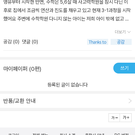
영유부터 시작한 반면, 수학은 5,6살 때 사고력학원을 잠시 다닌 이
자연스레 하게 되더라구요! 그만큼 기적의 수학 문장제 도서로 문제
장제로 시작해보려고 한다. 수학은 아이가 능력이 있으면 조금씩 선
후로 집에서 조금씩 연산과 진도를 채우고 있고 현재 3-1과정을 시작
를 풀다 보면 문장제 문제의 문제를 읽고 문제에 주어진 요소에 동그
행하는 것도 좋은것 같다. 꾸준하게 집에서 수학홈스쿨문제집 풀어준
했어요 ​주변에 수학학원 다니지 않는 아이는 저희 아이 밖에 없고 사
라미, 구하는것에 줄긋기는 자동으로 하게 되어 조금더 쉽게 문제에
다면 어느덧 실력이 일취월장 할 것으로 믿는다. 매일 연습을 통하여
고력과 교과과정 두개를 다니는 아이도 제법 있구요 같은 반 친구들
접근하게 해주는 연습이 되니 좋더라구요. 그럼에도 아직 문제를 정
더보기
연산에서 실수하지 않고 문장제에서 두려움을 없앤다면 초등 수학은
은 현재 2학년인데 5학년 과정을 공부중인 친구도 많대요 ​아이가 충
확히 인지 하지 못해 오류가 생겨 문제를 풀기도 하지만, 문제집에서
자신감 싸움이기 때문에 힘들지 않을 것이라고 본다.
공감 (
0
)
댓글 (0)
격받고 온 상황 중에 하나가 ㅋㅋ짝꿍이 5학년 수학을 푸는데 거기까
안내하는 풀이 방법으로 풀다 보니 문제를 푸는데서 오는 오류를 한
지는 그러려니 했대요 그런데 다른 애들이 오더니 가르쳐주더라는거
눈에 파악하고 수정하기도 쉽더라구요. 매일 정해진 분량을 하기 보
예요 ㅋㅋㅋㅋㅋ​최근 들어서 동네 나름 유명학원을 다니던 친구들도
다 상황과 문제 난이도를 봐가며 꾸준히 할 수 있도록 권하는 편이라
쓰기
마이페이퍼 (0편)
압구정쪽으로 나가 레벨테스트 후에 옮기는는 경우가 늘어나고 있어
진도가 일정하게 나아가지 못하지만, 기적의 수학 문장제를 한권 한
요 그런데 그 친구들 포함- 주변 이야기를 들어보면 ​​아이들이 기본적
권 다 풀때 마다 문장제 문제를 대하는 아이의 태도와 푸는 과정을 보
등록된 글이 없습니다
으로 2년 정도 앞선 문제들을 풀고 있는데 연산이나 기본 문제들을
면 길벗스쿨의 기적의 수학 문장제 교재 선택이 옳았다는걸 마구 느
풀 때에는 전혀 문제가 없는데 문제가 조금만 길어지면 틀린다는거예
끼게 해준답니다! 꾸준히 하다 보니 2학년 2학기 과정인 4권을 끝내
반품/교환 안내
요 ​1. 포기하고 잘 푸는 문제만 푸는 경우 2. 문제를 읽고는 있지만 이
고 현재 3학년 1학기 과정인 5권을 풀고 있는 중인데, 처음 1권을 풀
해도가 부족한 경우 3. 일단 문제가 길면 풀기 싫은 경우 이런식으로
때와는 달리 아이가 문제읽고, 체크하고, 어떻게 풀어나갈지 말해보
나뉘지 않나 싶어요 ​반대로 저희 아이는 진도도 많이 나가진 못했고
고, 풀이를 적고, 답을 구하는 모습이 자연스러워 보여 너무 뿌듯한 요
연산이 빠른 아이는 아니지만 문장으로 된 문제는 오히려 유리한 점
즘입니다. 앞으로도 6권, 7권 ..12권까지 꾸준히 풀어나가며 문장제