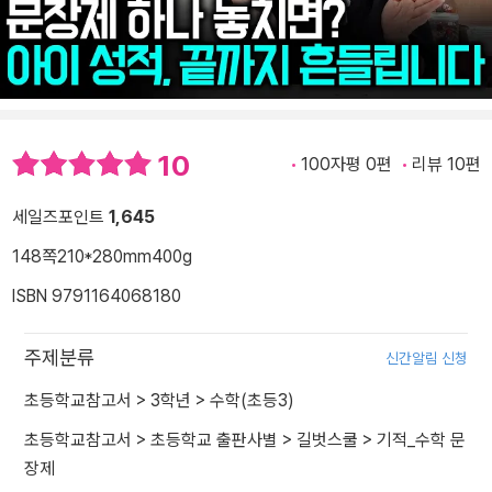
10
100자평 0편
리뷰 10편
세일즈포인트
1,645
148쪽
210*280mm
400g
ISBN 9791164068180
주제분류
신간알림 신청
초등학교참고서
>
3학년
>
수학(초등3)
초등학교참고서
>
초등학교 출판사별
>
길벗스쿨
>
기적_수학 문
장제