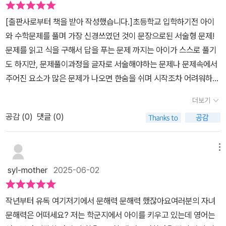
어독해법과 절차학습법을 잘 익힌 후에문장제 실력쌓기 문제를 풀어
절차를 확인할 수가 있다. 우리가 국어에서 문해력이 중요하듯이 수
봅니다.​​​​문제 읽기 체크 박스를 참고하면풀이를 쓰고 답을 구하는 게
[출판사로부터 책을 받아 작성했습니다.]초등학교 입학하기전 아이
학도 마찬가지이다. 단순한 연산문제 보다는 생각할 거리를 주고 사
훨씬 수월하답니다.​​​​저는 1번 문제처럼 자세하게 풀이과정을 쓰면 좋
와 수학문제를 풀며 가장 신경쓰였던 것이 문장으로된 서술형 문제!
고력을 확장시키는 수학 문장제 연습이 필요하다.하루에 4쪽 분량으
겠다 생각했지만아직 초2에게는 무리인가 싶습니다.그래도 문제 읽
문제를 읽고 식을 구해서 답을 푸는 문제 까지는 아이가 스스로 풀기
로 부담없이 학습이 가능하지만 아이가 힘들다면 1쪽, 혹은 2쪽을 할
기 체크 박스를 잘 확인해서정답을 도출해 낸 것을 폭풍 칭찬해주었
도 하지만, 문제풀이과정을 글자로 서술해야하는 문제나 문제속에서
수가 있다. 교과 내용이 포함되어 있기 때문에 꾸준히만 한다면 단원
어요.​​ ​​매 단원 마지막에는문장제 서술형 평가 대비 문제가 수록되어
주어진 요소가 많은 문제가 나오면 한숨을 쉬며 시작조차 어려워하기
평가에서 좋은 점수를 받을 수가 있다.특히 요즘은 영상 콘텐츠에 익
있어요.​문장제 서술형 평가 문제를 통해스스로 식을 세워 풀어 보며
도 하더라구요! 아무리 번거롭고 어렵고 하기 싫더라도 문제풀이를
숙해져서 쉽고 빠르게 보고 넘어가는 경향이 많다. 진득하게 앉아서
더보기
학습을 마무리 합니다.​​ ​​진짜 마무리는 쉬어가기에요! 미로찾기, 다른
적는 연습은 저학년인 지금부터 조금씩 한자씩 더 써가는 경험이 중
생각하고 절차를 거쳐서 문제를 풀어보는 연습은 따로 하지 않으면
그림찾기 등을 하며학습을 마무리 합니다. ^^​수학 문장제가 잘 와닿
공감 (
0
)
댓글 (0)
요하다고, 지금 번거롭고 싫다고 손 놓아 버리면 고학년이 되어서도
키워지지 않는 능력이다. 수학을 절차에 따라 풀이과정을 논리적으로
지 않았고,아이들이 어렵게만 생각해서 어떻게 학습하면 좋을까 고민
자기가 어떻게 답을 구했는지 과정은 설명하지 못한채 답만 덩그러니
써보는 연습을 통하여 수학적 사고를 키울 수가 있다. 초등 저학년 때
이었는데, ​기적의 수학 문장제는절차대로 따라하기만 연습하기만 하
내놓게 되어 수학을 힘들어 하기 쉽다고 선배맘들이 이야기를 하더라
메뉴
부터 연습하는 것이 중요하다고 생각한다.길벗스쿨 기적의 수학문장
면풀이과정을 술술술 잘 풀어낼 수 있도록 만들어 해주는 것 같아요.^
구요. 그래서 어떻게 하면 집에서 차근차근 문장제 문제를 익힐 수 있
제는 엄마들이 많이 찾는 초등수학문제집으로서 구성이 탄탄하고 다
syl-mother
2025-06-02
^​여름방학동안 기적의 수학 문장제로수학 독해력 키우고 수학 문장
을까 고민하다 길벗스쿨에서 수학 문장제 문제집이 학년별로 나온다
양한 문제가 많이 수록되어 있어 다각도로 문제 해석하는 능력을 기
제 실력도 쑥쑥 키워보세요!
는 이야기를 듣고 1학년때 부터 기적의 수학 문장제 도서를 풀고 있어
를 수가 있다. 또한 중간 중간에 쉬어가기 코너로 길찾기, 숨은그림찾
작년부터 유독 여기저기에서 문해력 문해력 했잖아요여러분의 자녀
요! 현재 2학년인 아이는 한문제 혹은 한쪽, 한장 을 꾸준히 풀다 보니
기, 조각지도 완성하기 등 창의력을 키워줄 수 있는 재밌는 코너가 있
문해력은 어떠세요? ​저는 학군지에서 아이를 키우고 있는데 영어는
이제 문장으로된 문제가 나와도 가볍게 읽고 문제에 표시하는 정도는
어서 아이가 좋아한다.3학년 초등 수학 문장제 공부는 기적의수학문