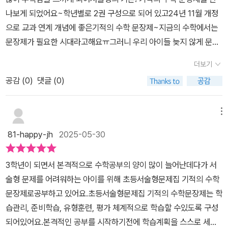
려고 합니다~기본 개념을 알고 있는지 확인 후간략한 부분이기 때문
식을 세우고 풀이 과정을 단계적으로 이해하면 논리적인풀이가 수월
나보게 되었어요~​학년별로 2권 구성으로 되어 있고24년 11월 개정
에이 부분이 부족하다 싶으면단원의 교과서와 익힘책을한번더 익힌
하게 되는데 다양한 문제의 유형훈련을 하고 마지막에 문장제 서술형
으로 교과 연계 개념에 좋은기적의 수학 문장제~​지금의 수학에서는
후 학습을시작해 보는게 좋을 것 같더라구요.​​수학 문장제 학습의 가
문제를 풀어보면서 배운 내용을 복습하고 응용하며 한 단원을 마무리
문장제가 필요한 시대라고해요ㅠ그러니 우리 아이들 늦지 않게 문장
장 큰 고민은문제들을 복합적으로 얽혀 있어기본 개념이 제대로 잡히
할 수 있다 1단원 [덧셈과 뺄셈]을 학습해 보았는데 세 자리수의 덧셈
제 수학 들어가면 좋을거 같네요ㅜㅜ​개념부터 확인하고 넘어가면서
지 않으면풀기 어렵다는 점~문제해결 풀이를기적의 수학문장제로
더보기
과 뺄셈이 어렵지는 않았지만 문제를 꼼꼼하게 읽지 않아 가끔 실수
서술형문제를 만나볼 수 있어서처음 서술형을 접하는 친구들에게도
학습하다 보면도움을 많이 받을 수 있을 것 같네요.​핵십어 독해법으
가 있었다 서술형 문제의 풀이 과정을 자연스럽게 익혀가며 학습하다
공감 (
0
)
댓글 (0)
좋을거 같아요개념부터 잡아주니깐요 ^^공부한 날짜를 쓰고 스스로
로 문제읽기 능력을 강화시켜주고문제해결 능력을 강화시켜주는 절
보면 서술형이나 문장제 문제에도 부담을 덜 느끼고 스스로 풀어나가
평가도 해볼 수 있고아이가 스스로 자기주도학습하기에도 좋을거 같
차학습법으로합니다.아이가 무엇을 배우는지 어떤 내용이 연계되는
는 과정에서 자신감을 갖게 될 것 같다 또한 매일 학습량이 많지 않아
아요!벌써부터 스스로 평가가 기대되는데요개념확인은 너무 쉬워서
메뉴
지확인할 수 있는 부분이 나와있어아이가 문제를 많이 틀리거나 이해
지치지 않고 즐겁게 공부할 수 있어서 아이 스스로 계획을 세워 학습
금방 쑥쑥 풀어 넘어갈거 같더라구요 ㅎ하지만 그다음부터는 어려울
하지 못한다면 그 전 단계로 넘어가그 부분을 짚고 학습을 해야겠더
81-happy-jh
2025-05-30
하기에 유용한 것 같다 수학적 읽기 쓰기는 국어와는 다르다 책을 많
거 같으니기초 개념부터 단단히 잡고 가는게 좋을거 같네요!하루 4쪽
라구요.​단원 학습에 들어가면서첫날은 개념을 확인하는 문제로시작
이 봤다고 해서 모두 수학 독해를 잘 하는 건아닌데 이것은 문제 속에
학습 분량으로 부담없이 진행하기 좋아요!지문이 길면 아이들이 그냥
했네요.​서술형으로 바로 시작하는 부분이 아니라개념을 우선 확인해
3학년이 되면서 본격적으로 수학공부의 양이 많이 늘어난데다가 서
숨겨진 수학적 표현이나용어를 찾아 해석하는 능력이 필요하기 때문
보기만해도 어려워요 ~ 하는데요ㅠㅠ그런 아이에게 식과 풀이가 술
주고서술형을 풀어가니풀이할 때 좀더 나은 듯 싶더라구요.하루는 개
술형 문제를 어려워하는 아이를 위해 초등서술형문제집 기적의 수학
이다 문장을 읽고 식으로 나타내고 반대로 주어진 식을 문장으로 읽
술 써지는 절차학습법을 익혀주면 좋을거 같아요!아이들이 수학 문장
념을 확인하고 둘쨋날부터 다섯쨋날에는 대표 문장제를 익힌 후 실력
문장제로공부하고 있어요.초등서술형문제집 기적의 수학문장제는 학
는 수학적 독해력을 키워야 한다 쓰는 것을 싫어하거나 알긴 알지만
제에 겁을 내거나 쉽게 포기하지 않게 하기 위한 도서기적의 수학 문
쌓기까지 풀어보게 되어 있도록짜여져 있어요.여섯째 날에는 서술형
습관리, 준비학습, 유형훈련, 평가 체계적으로 학습할 수있도록 구성
머릿속의 내생각을 논리적으로 쓸 수 있어야 진짜 아는 것이다 이러
장제 추천해봅니당 정답지도 이렇게 교재와 동일하게 작게 되어 있고
평가식으로한 단원이 끝나더라구요.​몇번의 연습을 통해 해서 그런지
되어있어요.본격적인 공부를 시작하기전에 학습계획을 스스로 세워
한 풀이과정을 논리적으로 쓸 수 있도록 도와주는 [기적의 수학 문장
빨간색으로 정답부분이 적혀있어서 눈에 쉽게 들어와서 채점하기에