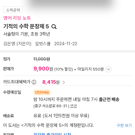
소득공제
영어 리딩 노트
기적의 수학 문장제 5
서술형의 기본, 초등 3학년
김은영
(지은이)
길벗스쿨
2024-11-22
정가
11,000원
9,900
판매가
원
(10% 할인) +
마일리지 550원
8,415
카드최대혜택가
원
수령예상일
양탄자배송
밤 10시까지 주문하면 내일 아침 7시
출근전 배송
(중구 서소문로 89-31 )
변경
배송료
유료 (도서 1만5천원 이상 무료)
이 도서는 <
기적의 수학 문장제 5
>의 개정판입니다.
구판 보기
전자책