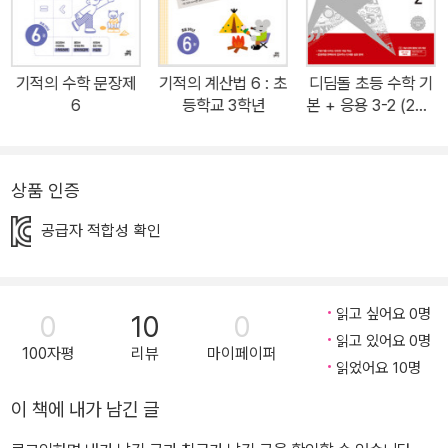
학 문장제에 겁을 내거나 조금 해보려고 애쓰다 포기해 버리는 경우
가 많습니다. 수학 문장제 학습의 가장 큰 고민은 갖가지 문제점들이
복합적으로 얽혀 있어 어디서부터 손을 대야 할지 막막하다는 것입니
기적의 수학 문장제
기적의 계산법 6 : 초
디딤돌 초등 수학 기
다. 하지만 대부분의 문제는 크게 두 가지로 나누어 볼 수 있습니다.
6
등학교 3학년
본 + 응용 3-2 (202
바로 ‘읽기(문제이해)’가 안 되고, ‘쓰기(문제해결, 풀이)’가 안 되는
6년)
것이죠. 국어도 아니고 수학에서 읽기와 쓰기 때문에 곤경에 처하다
니 어찌 된 일일까요? 그것은 수학적 읽기와 쓰기는 국어와 다르기
상품 인증
때문에 생긴 문제입니다. [어려움1] “왜 책도 많이 읽는데 수학 문장
공급자 적합성 확인
제를 이해하지 못할까요?” 문제읽기와 문제이해 “수학 독해는 따로
있습니다.” 문제를 잘 읽는다고 해서 수학 문장제를 잘 이해할 수 있
는 것은 아닙니다. ‘빵이 9개씩 8봉지 있을 때 빵의 개수를 구하는 문
읽고 싶어요 0명
0
10
0
제’를 읽고 나서 ‘몇 개씩 몇 묶음’이 곱셈을 뜻하는 수학적 표현이라
읽고 있어요 0명
는 것을 모르면 문제를 해결할 수 없습니다. 또, 문장을 곱셈식으로 바
100자평
리뷰
마이페이퍼
읽었어요 10명
꾸지 못하면 풀이 과정을 쓸 수도 없습니다. 이처럼 수학 문장제는 문
제를 읽고, 문제 속에 숨겨진 수학적 표현, 용어, 개념을 찾아 해석하
이 책에 내가 남긴 글
는 능력이 필요합니다. 또 문장을 식으로 나타내거나 반대로 주어진