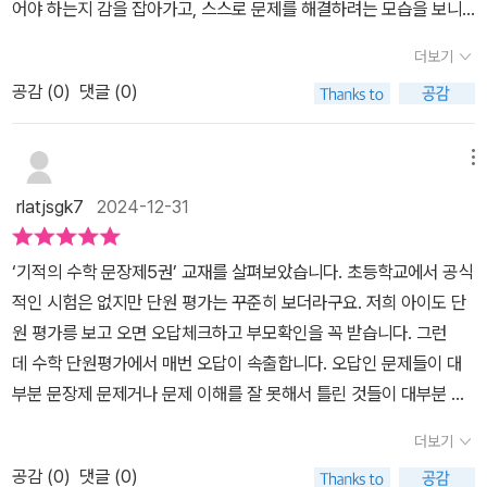
어야 하는지 감을 잡아가고, 스스로 문제를 해결하려는 모습을 보니
너무 뿌듯했어요. 우리집 아이는 특히 문장제 문제를 읽고 나면 어디
더보기
서부터 시작해야 할지 몰라 막막해했는데, 교재에는 어떻게 문제를
공감 (
0
)
댓글 (0)
풀어야하는지 알려줘서 너무 좋았어요. 특히, '핵심어 찾기' 단계가 정
말 큰 도움이 되었어요. 문제에서 주어진 조건과 구해야 할 것을 명확
히 정리하고, 수학적으로 해석하는 연습을 하다 보니 아이가 점점 문
메뉴
제를 분석하는 데 자신감을 갖게 되었어요. 또한, '절차 학습법'은 서
rlatjsgk7
2024-12-31
술형 문제에 익숙하지 않았던 아이에게 딱 맞는 학습법이었어요. 문
제를 읽고 나서 식을 세우고 풀이 과정을 서술하는 방법을 단계적으
‘기적의 수학 문장제5권’ 교재를 살펴보았습니다. 초등학교에서 공식
로 안내해 주니, 아이가 차근차근 따라가기만 해도 논리적인 풀이를
적인 시험은 없지만 단원 평가는 꾸준히 보더라구요. 저희 아이도 단
완성할 수 있었어요. 단원마다 마지막에 서술형 문제가 포함되어 있
원 평가릉 보고 오면 오답체크하고 부모확인을 꼭 받습니다. 그런
어 배운 내용을 복습하고 응용해볼 기회를 제공하는 점도 좋더라구
데 수학 단원평가에서 매번 오답이 속출합니다. 오답인 문제들이 대
요. 스스로 식을 세우고 풀이를 작성하면서, 서술형 문제에 대한 두려
부분 문장제 문제거나 문제 이해를 잘 못해서 틀린 것들이 대부분 이
움도 많이 사라진 것 같아요. 하루 4쪽씩 학습하도록 구성되어 있어
었습니다. 아직 어리지만 아무래도 이런 유형 문제를 자주 접하지 못
서, 겨울방학 동안 부담 없이 꾸준히 공부하기에도 정말 좋은데요. 아
더보기
해서 그런 것 같다는 생각이 들었습니다. 아무래도 엄마표로 하다보
이가 하루 목표를 스스로 설정하고, 체크박스를 하나씩 채워나가면서
공감 (
0
)
댓글 (0)
니 학원처럼 숙제를 내주지도 않고 공부를 빼먹기도 해서 이런 결과