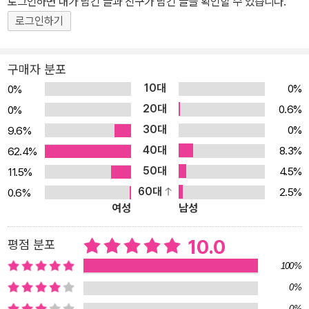
로그인하면 내가 남긴 글과 친구가 남긴 글을 확인할 수 있습니다.
식을 문장으로 읽는 능력도 필요합니다. 다양한 수학 문장제를 풀어
로그인하기
보면서 수학 독해력을 키워야 합니다. [어려움2] “답은 구했는데 왜
풀이를 못 쓸까요?” 문제해결과 풀이쓰기 “쓸 수 있어야 진짜 아는
것입니다.” 아이들이 써 놓은 식이나 풀이 과정을 살펴보면 연산기호
구매자 분포
나 등호 없이 숫자만 나열하여 알아보기 힘들거나, 풀이 과정을 말하
10대
0%
0%
듯이 써서 군더더기가 섞여 있는 경우가 많습니다. 숫자를 헷갈리게
20대
0.6%
0%
써서 틀리는 경우, 두서없이 풀이를 쓰다가 중간에 한 단계를 빠뜨리
30대
0%
9.6%
는 경우, 앞서 계산한 값을 잘못 찾아 쓰는 경우 등 알고도 틀리는 실
40대
8.3%
62.4%
수들이 자주 일어납니다. 이는 식과 풀이를 논리적으로 쓰는 연습을
50대
4.5%
11.5%
하지 않았기 때문입니다. 풀이를 쓰는 것은 머릿속에 있던 문제해결
60대
2.5%
0.6%
과정을 꺼내어 눈앞에 펼치는 것입니다. 간단한 문제는 머릿속에서
여성
남성
바로 처리할 수 있지만, 복잡한 문제는 절차에 따라 차근차근 풀어서
써야 합니다. 이때 풀이를 쓰는 연습이 되어 있지 않으면 어디서부터
10.0
평점 분포
어디까지, 어떻게 풀이 과정을 써야 하는지 막막할 수밖에 없습니다.
100%
덧셈식과 뺄셈식을 정확하게 쓰는 것은 물론, 수학 용어를 사용하여
0%
간단명료하게 설명하기, 문제 해결 전략 세우기에 따라 과정 쓰기 등
0%