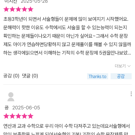
이지선
2025-05-28
문장제수학 #초등수학문제집 #초3수학 #수학주관식 #기적의수학
교육과정이 도입되면서 성장·과정 중심, 스토리텔링 교육, 코딩 교육,
문장제5
서술형 평가 확대 등 창의력과 문제해결력을 기르는 방향으로 바뀌고
초등3학년이 되면서 서술형들이 문제에 많이 보여지기 시작했어요.
있어 지식을 많이 아는 것보다 내가 알고 있는 지식을 새롭게 창조하
문해력이 핫한 이유도 수학에서도 서술을 할 수 있는능력이 되는지
는 능력이 무엇보다 중요하다고 할 수 있다 이 책을 통해 수학적으로
확인하는 문제들이나오기 때문이 아닌가 싶어요~그래서 수학 문장
사고하는 능력을 키운다면 어떤 문제를 만나도 지혜롭게 잘 해결 할
제도 아이가 연습하면당황하지 않고 문제풀이를 해볼 수 있지 않을까
수 있는 자신감이 생길 것이다 ✏️ 이 책의 특징을 살펴보면 📍핵심어
하는 생각에읽으면서 이해하는 기적의 수학 문장제 5권을만나보았네
독해법으로 문제읽기 능력 강화 정보와 조건이 있는 수학 문장제를
요.서술형이라고 하면문제부터 읽다가 헉~내용을 쓰라고 하니 그때
읽을 때에는 👉🏻 핵심어에 표시하면서 문제를 읽는다👉🏻 핵심어를 중
더보기
도 당황~기본 개념을 알고 있는지 확인 후간략한 부분이기 때문에이
심으로 수학 독해를 한다 📍절차학습법으로 문제해결 능력 강화수학
공감 (
0
)
댓글 (0)
부분이 부족하다 싶으면단원의 교과서와 익힘책을한번더 익힌 후 학
문장제는 4단계 문제해결 과정에 따라 해결하는데👉🏻 문제에서 구하
습을시작해 보는게 좋을 것 같더라구요.​​수학 문장제 학습의 가장 큰
는 것이 무엇인지 알아본다👉🏻 주어진 것이 무엇인지 알아본다 👉🏻 문
고민은문제들을 복합적으로 얽혀 있어기본 개념이 제대로 잡히지 않
메뉴
제해결 방법을 생각한 다음 절차에 따라 문제를 해결한다 👉🏻 답이 맞
으면풀기 어렵다는 점~ ​쉬운문제여도 도전하려고 하지 않는아이~일
는지 검토한다 ✏️ 차례를 살펴보면덧셈과 뺄셈 나눗셈 곱셈 길이와
굥
2025-06-05
단 겁부터 먹는 아이니계속 노출시켜 두려움을 우선없애야 겠어요~​
시간분수와 소수✏️ 학습후기문제에서 주어진 핵심어를 찾아 구해야
수학의 자신감 키우기가 이번 목적~원래 알고 있는 내용을 반복학습
할 것을 명확히 알고 수학적으로 접근하여 풀다보면 문제를 분석하는
연산과 교과 수학으로 우리 아이 수학 다져주고 있는데요서술형에서
과 유형을제시된 순서대로 답을 해나가면서절차학습법을 훈련해 보
데 자신감이 생기게 된다 그리고 절차 학습법으로 문제를 읽고 나서
많이 부족함을 느끼게 되어서술형의 기본! 기적의 수학 문장제를 만