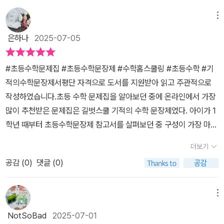
년 학생들도 풀 수 있어요~​​ ​​2일차부터는 하루 4쪽분량으로부담없이
학습이 가능합니다.8문제만 풀면 수학 문장제 공부가 끝이라니~그
메뉴
냥 짬날때 한두문제만 풀어도 수학 문장제 실력이 쑥쑥!!​​​​수학 문장제
은하나
2025-07-05
대표 문제를 풀어보며핵심어 찾는 연습(핵심어독해법)도 함께 연습
해 볼 수 있어요.​핵심어독해법이란? 주어진 것과 구하는 것을 찾아문
#초등수학문제집 #초등수학문장제 #수학홈스쿨링 #초등수학 #기
제의 상황을 수학적 표현, 개념으로 해석하는 것!​대표문제에서는 예
적의수학문장제서평단 자격으로 도서를 지원받아 읽고 주관적으로
시로 주어진 것 500원짜리와 250원짜리에이미 빨간색 동그라미로
작성하였습니다.초등 수학 문제집을 알아보던 중에 온라인에서 가장
핵심어가 표시되어 있고구하는 것은 빨간 선으로 표시되어 있었어요.​​​​
많이 추천받은 문제집은 길벗스쿨 기적의 수학 문장제였다. 아이가 1
핵심어를 동그라미하라고 하니자기는 안해도 할 수 있다고... ㅠㅠ 아
학년 때부터 초등수학문장제 참고서를 살펴보던 중 구성이 가장 마음
직은 워밍업~ 단계라 문제가 어렵지 않아핵심어를 표시 하지 않아도
에 들어서 선택하게 되었다. 그리고 현재 꾸준하게 아이와 함께 집에
쉽게 풀 수 있었겠지만그 뒤는 틀릴 수 있으니 다음부터는 표시하기
더보기
서 수학 홈스쿨링을 하고 있다. 내가 직접 지도하면서 아이와 함께 공
로 약속~ ​​ ​​대표문제를 풀어보고 한번더 비슷한 유형의 문제, 그리고
공감 (
0
)
댓글 (0)
부를 한다. 저학년 때는 학원보다는 엄마의 세심한 관심이 필요한 것
한단계UP 한 유형의 문제를 풀어봅니다.​문제를 읽고, 해결 단계와
같다. 일단 공부 습관을 만들어주는 것이 중요하기 때문이다. 집에서
풀이 순서를 확인!먼저 핵심어를 파악하고식과 풀이를 절차대로 따라
꾸준하게 수학학습지 하는 것을 매일 하는 필수 일정으로 넣어놓고
메뉴
쓰며 답을 구해보았어요.이게 바로 절차학습법!​해결 단계와 풀이 순
있다.기적의 수학 문장제는 2024년 11월 개정이 되어서 교과 연계
서를 따라가면식을 세우고 과정을 서술하는 것도 수월해집니다.​​​​핵심
NotSoBad
2025-07-01
개념을 확인하고 핵심어 찾기를 통해 문장제 형식의 수학을 독해하는