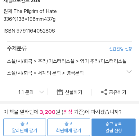
세일즈포인트
269
원제 The Pilgrim of Hate
336쪽
138*198mm
437g
ISBN 9791164052806
주제분류
신간알림 신청
소설/시/희곡
>
추리/미스터리소설
>
영미 추리/미스터리소설
소설/시/희곡
>
세계의 문학
>
영국문학
선물하기
공유하기
이 책을 알라딘에
3,200
원 (
최상
기준)에 파시겠습니까?
중고
중고
중고 등록
알라딘에 팔기
회원에게 팔기
알림 신청