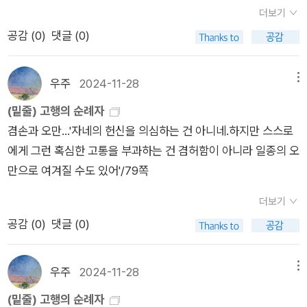
주었단다. 순례자들 중에 위버 부인과 조카들인 멜랑에흘과 흐륀
갔었어... 그리고 이제 다시는 안 갈 거야.정말이야! 아 여보 나 좀
더보기
남매가 있었어. 멜랑에흘은 오는길에 매슈를 알게 되었는데 둘은
도와줘....이제 어떻게 하면 좋지?'/219쪽 아내(마저리)에게 더이
공감 (
0
)
댓글 (0)
사랑에 빠졌단다. 흐륀은 다리 뼈 통증을 앓고 있어서 목발을 쥐
상 바람 피지 않겠다고, 새롭게 출발하겠다고 했는데..고행.. 편에
고 절룩거리며걸었는데 신의 은총을 받기 위해서 수도원에 온 것
서도 그는 여전히 밤에 즐기는 놀이에 빠져 있는 모양이다...
이란다. 축제 기간에 많은 사람들이 모이다 보니, 범죄 패거리들
우주
2024-11-28
메뉴
도 모여들었단다. 그 중에 시미언 포어라는 자가 있었어. 상인이
(밑줄) 고행의 순례자
라고 속이고 수도원에 왔지만, 그는 범죄자였어.…그런데 키아란
겸손과 오만...'자네의 헌신을 의심하는 건 아니네.하지만 스스로
은 주교로부터 받은 반지가 사라지는 사건이 일어났어. 이 반지는
에게 그런 혹심한 고통을 부과하는 건 겸허함이 아니라 일종의 오
키아란에게는통행 허가증과 마찬가지였기 때문에 이 반지가 없
만으로 여겨질 수도 있어'/79쪽
으면 순례를 할 수 없었단다. 키아란은 슈루즈베리 성바오로 수도
원을 거쳐 웨일즈까지 순례할 계획을 가지고 있었단다. 수도원장
더보기
은 키아란의 반지를 훔친 범인이도망가지 못하도록 수도원 문을
공감 (
0
)
댓글 (0)
닫고 수도원 안에 있는 사람들의 소지품 검사를 했지만 반지를 찾
지는 못했단다. 흐륀은뼈 통증 증상으로 캐드펠 수사로부터 치료
우주
2024-11-28
메뉴
를 받았는데, 전날 시미언 포어가 키아란의 반지를 훔치는데 사용
했을것으로 의심되는 단도를 가지고 있는 걸 봤다고 했어. 하지만
(밑줄) 고행의 순례자