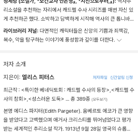
정세랑 (소설가, 『보건교사 안은영』, 『시선으로부터,』):
역사추
리소설을 추천하는 자리에서 캐드펠 수사 시리즈를 매번 자신 있
게 추천하곤 했다. 소박하고 담백하게 시작해 역사의 큰 톱니바퀴
와 힘 있게 맞물려 들어가는 이 놀라운 이야기에 대해 말할 때 한
라이브러리 저널:
다면적인 캐릭터들은 신앙의 기쁨과 죄책감,
없이 행복했다. 엘리스 피터스가 육십대 중반에 이처럼 대단한 시
복수, 악을 탐구하는 이야기에 풍성함과 깊이를 더한다.
리즈를 시작했다는 것을 떠올리면 마음에 환한 빛이 든다. 먼 길
을 다녀와 켜켜이 쌓인 지혜를 품고 유적지를 직접 걸으며 작품을
구상했을 작가를 상상하고 만다. 멋진 일은 언제든 시작될 수 있
저자 소개
고, 심혈을 다해 빚은 이야기는 시간과 공간을 뛰어넘는다는 것을
지은이:
엘리스 피터스
저자파일
신간알림 신청
이 보물 같은 작품들을 통해 믿게 되었다.
최근작 :
<특이한 베네딕토회 : 캐드펠 수사의 등장>
,
<캐드펠 수
사의 참회>
,
<성스러운 도둑>
… 총 389종
(모두보기)
본명 에디스 파지터(Edith Pargeter). 움베르토 에코가 큰 영향
을 받았다고 고백했으며 애거사 크리스티를 뛰어넘었다고 평가
받는 세계적인 추리소설 작가. 1913년 9월 28일 영국의 슈롭셔
주에서 태어났다. 고등학교 졸업 후 덜리 지역 약국에서 조수로