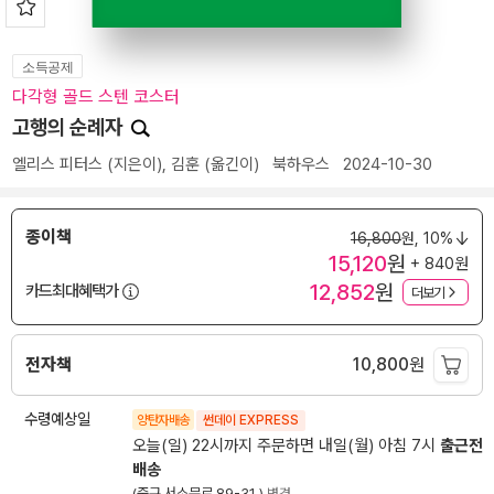
소득공제
다각형 골드 스텐 코스터
고행의 순례자
엘리스 피터스
(지은이),
김훈
(옮긴이)
북하우스
2024-10-30
종이책
16,800
원,
10%
15,120
원
+ 840원
12,852
원
카드최대혜택가
더보기
전자책
10,800
원
수령예상일
양탄자배송
썬데이 EXPRESS
오늘(일) 22시까지 주문하면 내일(월) 아침 7시
출근전
배송
(중구 서소문로 89-31 )
변경