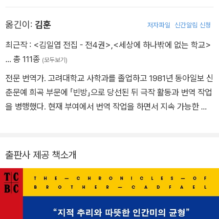
일했으며, 제2차 세계대전 중에는 해군으로 참전하기도 했다. 그
옮긴이:
김훈
저자파일
신간알림 신청
녀가 쌓은 이러한 다양한 경험과 이력은 소설 속에 고스란히 녹아
있다. 1939년 첫 소설 『네로의 친구 호르텐시우스』를 발표하면
최근작 :
<김일엽 전집 - 전4권>
,
<세상에 하나밖에 없는 학교>
서 작품 활동을 시작하였으며, 1963년 『죽음과 즐거운 여자』로
… 총 111종
(모두보기)
미국 추리작가협회에서 수여하는 에드거 앨런 포 상을 받았다. 1
전문 번역가. 고려대학교 사학과를 졸업하고 1981년 동아일보 신
970년에는 ‘현대문학에 지대한 공헌을 했다’는 치사와 함께 ‘마
춘문예 희곡 부문에 「빈방」으로 당선된 뒤 극작 활동과 번역 작업
크 트웨인의 딸’이라는 호칭을 얻었으며, 1977년 『유골에 대한
을 병행했다. 현재 부여에서 번역 작업을 하면서 지속 가능한 자
기이한 취향』을 발표하며 시작된 캐드펠 수사 시리즈로 큰 사랑
연 생태 농업에 관심을 갖고 파트타임 농부로 일하고 있다. 옮긴
을 받았다. 1981년에는 캐드펠 수사 시리즈(The Chronicles of
책으로 『아메리카 인디언의 가르침』 『패디 클라크 하하하』 『희박
Brother Cadfael)의 한 권인 『수도사의 두건』으로 영국 추리작
한 공기 속으로』 『매디슨 카운티의 추억』 『피아니스트』 『바람이
출판사 제공 책소개
가협회에서 주는 실버 대거 상을 받았다. 영국 문학에 기여한 공
너를 지나가게 하라』『세상 끝 천 개의 얼굴』 『성난 물소 놓아주
로로 엘리자베스 2세 여왕으로부터 훈장(Order of the British
기』 『그런 깨달음은 없다』 『모든 것의 목격자』 『켄 윌버, 진실 없
Empire)을 수여받았다. 캐드펠 수사 시리즈는 문학적 성취와 함
는 진실의 시대』 『늘 깨어나는 지금』 외 100여 권이 있다. 고려대
께 역사와 인간에 대한 깊은 애정과 이해를 드러내 전 세계인의
학교 영문학과와 동대학원을 졸업했다. 『제발 조용히 좀 해요』
사랑을 받는 고전으로 손꼽힌다. 1995년 10월, 생전에 지극히 사