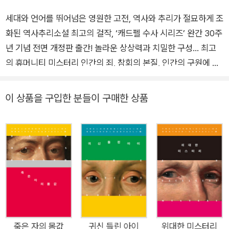
세대와 언어를 뛰어넘은 영원한 고전, 역사와 추리가 절묘하게 조
화된 역사추리소설 최고의 걸작, ‘캐드펠 수사 시리즈’ 완간 30주
년 기념 전면 개정판 출간! 놀라운 상상력과 치밀한 구성… 최고
의 휴머니티 미스터리 인간의 죄, 참회의 본질, 인간의 구원에 대
해 질문을 던지는 작품. 순례라는 행위는 신앙적 구원의 의미를
넘어, 인간의 죄책감과 그 속죄에 대한 복잡한 심리를 드러낸다.
이 상품을 구입한 분들이 구매한 상품
이 작품은 중세 시대의 신앙과 종교 행사, 순례 문화를 생생하게
보여준다. 1141년, 성 위니프리드 유골을 슈루즈베리의 수도원으
로 옮긴 지 4년, 유골 이장을 기념하는 축제에 참여하기 위해 순
례자들이 수도원에 모여든다. 캐드펠 수사는 이 순례자들 중 누군
가가 큰 비밀을 숨기고 있다는 것을 알게 되는데……. 성 위니프리
드의 성스러운 기적들과 더불어 정체를 알 수 없는 이상한 일들이
연달아 일어나고, 시간이 지날수록 순례자들에 대한 캐드펠의 의
문은 눈덩이처럼 불어난다. 엘리스 피터스의 ‘캐드펠 수사 시리즈
(The Chronicles of Brother Cadfael)’는 놀라운 상상력과 치
죽은 자의 몸값
귀신 들린 아이
위대한 미스터리