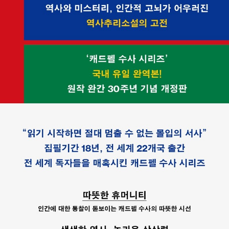
『사랑의 비밀』 『어둠 속의 갈까마귀』 『워크 투 리멤버』 『이단자의
랑했던 고향 슈롭셔에서 여든두 해의 생을 마쳤다.
상속녀』 등을 우리말로 옮겼다.