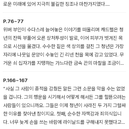
로운 미래에 있어 지극히 불길한 징조나 마찬가지였다.
“그럼 그 기사를 살해한 죄로 아무도 체포되지 않았다는 말씀인
가요?” 휴가 미간을 찌푸린 채 물었다.
P.76~77
“그렇소. 다들 어둠 속으로 도망쳐버렸지. 설령 그자들의 이름이
위버 부인이 수다스레 늘어놓은 이야기를 떠올리며 캐드펠은 청
나 은신처를 아는 사람이라 해도 쉽게 말을 꺼낼 수 없었을 거요.
년의 잔뜩 부풀어 오른 상처투성이 발로, 이어 피부가 벗겨진 목
이제 죽음은 너무나 흔한 일이 되어버렸으니까. 어둠 속에서 비열
으로 시선을 옮겼다. 수수한 짙은 색 상의를 걸친 그 청년은 가장
하게 습격당해 죽는 일도 다반사고. 이 사건도 다른 사건들처럼
자리에 나뭇잎 문양이 수놓인 긴 리넨 천을 목에 감고 있었다. 무
곧 잊힐 것 같소.”
거운 쇠 십자가를 지탱하는 가느다란 금속 끈의 마찰을 조금이나
마 줄이려는 방편이리라. 하지만 천에 빨간 핏자국이 스며든 것을
보니 아마 그걸 감은 지 얼마 되지 않았거나, 아니면 그것으로도
P.166~167
목을 보호하기에는 부족했던 모양이다. 목걸이의 줄은 너무나 가
“사실 그 사람이 종적을 감췄든 말든 그런 소문을 막을 수는 없었
늘었고 십자가는 너무나 무거워 보였다. 대체 어떤 소망이나 목적
을 겁니다. 그의 행운을 시기해서 어떻게 해서든 그를 헐뜯으려는
을 품고 있기에 저토록 혹심한 고행을 감수한단 말인가? 정말 그
사람들이 있으니까요. 그들은 이제 청년이 사라진 두 가지 그럴싸
런 고통이 하느님이나 위니프리드 성녀께 자그마한 즐거움이라
한 이유를 찾아낸 참이지요. 첫째, 순수한 자책감과 죄의식입니
도 안겨주리라 생각하는 걸까?
다. 너무 늦게 손을 쓰는 바람에 라이날드를 구해내지 못했다고