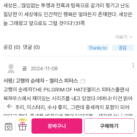
소지품 검사를 할 때는 그런 단도는 나오지않았단다. 하기야 반
세상은...'끊임없는 투쟁과 잔혹과 탐욕으로 갈가리 찢기고 난도
지든 단도든수도원 어딘가에 숨겨 놓으면 될 테니… 휴 베링어가
질당한 이 세상에도 인간적인 행복은 얼마든지 존재한다. 세상은
사기꾼들을 잡기 위해 수사망을 넓히자 시미언 포어는도망가버
늘 그래왔고 앞으로도 그럴 것이다'/31쪽
렸단다. 그런데 어떤 사람이 키아란이 잃어버렸던 반지를 가지고
더보기
있었어. 그에게 물어보니 시미언 포어에게 돈 주고 샀다고 했어.
공감 (
0
)
댓글 (0)
키아란의반지는 역시나 시미언 포어의 짓이였나 보구나. …황후
의 사절 올리비에라는 사람이 도착했어. 올리비에도 캐드펠 수사
시리즈 6권에서 나왔던 사람으로 알고 보니 캐드펠의 숨겨진 아
곰
2024-11-08
메뉴
들이었지만 캐드펠은 아는 척을 하지 않았던 내용도 6권에 나온
서평/ 고행의 순례자 - 엘리스 피터스
단다. 6권에서 이야기했듯이 올리비에가 자신의 아들이라는사실
고행의 순례자THE PILGRIM OF HATE엘리스 피터스출판사
을 캐드펠도 최근에 알게 되었고, 그 사실을 아들에게는 여전히
북하우스에서 재미있는 시리즈를 내고 있었다.어머나! 이건 읽어
비밀로 하고 있었단다. 그런 올리비에가 모드 황후의 사절이 되어
뒤로가
야 돼!추리, 미스터리, 수사 좋지.. 그런데 중세까지 포함이 되어
기
수도원에 다시 왔단다. 올리비에가수도원에 온 이유는 앞서 이야
있다고 한다. 중세를 배경으로 했던 이야기를 .. 생각해 보니 그렇
기했던 살해당한 라이날드 보사르의 수하이자 법적 상속인 뤼크
보관함담기
선물하기
게 많이 본 적이 없는 것 같다. 그래도 중세는 뭔가 낭만이 꽃 피
장바구니
구매하기
메버렐이라는 사람을 찾으러 온 거야. 라이날드가 죽고 나서 뤼크
난 말이지?사람 사는 곳은 어디나 비슷비슷하겠지만 그 시대의