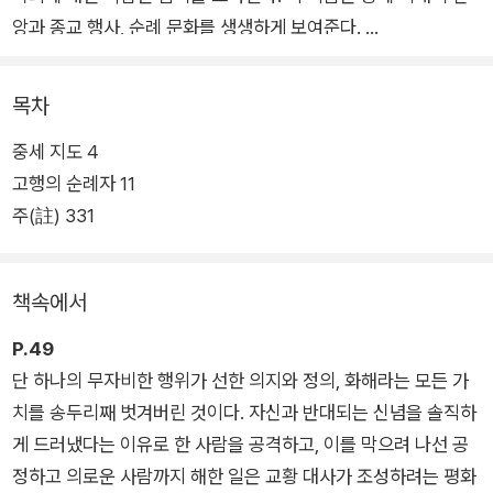
앙과 종교 행사, 순례 문화를 생생하게 보여준다.
1141년, 성 위니프리드 유골을 슈루즈베리의 수도원으로 옮긴 지
목차
4년, 유골 이장을 기념하는 축제에 참여하기 위해 순례자들이 수
중세 지도 4
도원에 모여든다. 캐드펠 수사는 이 순례자들 중 누군가가 큰 비
고행의 순례자 11
밀을 숨기고 있다는 것을 알게 되는데……. 성 위니프리드의 성스
주(註) 331
러운 기적들과 더불어 정체를 알 수 없는 이상한 일들이 연달아
일어나고, 시간이 지날수록 순례자들에 대한 캐드펠의 의문은 눈
덩이처럼 불어난다.
책속에서
P.49
단 하나의 무자비한 행위가 선한 의지와 정의, 화해라는 모든 가
치를 송두리째 벗겨버린 것이다. 자신과 반대되는 신념을 솔직하
게 드러냈다는 이유로 한 사람을 공격하고, 이를 막으려 나선 공
정하고 의로운 사람까지 해한 일은 교황 대사가 조성하려는 평화