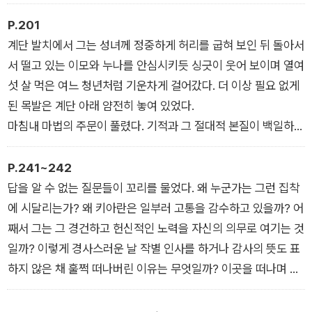
요. 그리고 두 번째는, 누군가 자기가 한 짓을 눈치챘을까 봐 두려
워 그 진실을 은폐하기 위해 달아났다는 겁니다. 둘 다 그 사람으
P.201
로선 종적을 감출 만한 이유가 되지요. 특히 두 번째 이유는……
계단 발치에서 그는 성녀께 정중하게 허리를 굽혀 보인 뒤 돌아서
무언가를 얻기 위해 일을 저질렀지만 막상 그러고 보니 목적했던
서 떨고 있는 이모와 누나를 안심시키듯 싱긋이 웃어 보이며 열여
바를 성취하기가 더 어렵게 느껴지는 경우도 있지 않습니까.”
섯 살 먹은 여느 청년처럼 기운차게 걸어갔다. 더 이상 필요 없게
된 목발은 계단 아래 얌전히 놓여 있었다.
마침내 마법의 주문이 풀렸다. 기적과 그 절대적 본질이 백일하에
드러난 참이었다. 성가대석과 회중석은 물론 이 광경을 주시하고
귀 기울이던 사람들이 들어찬 모든 곳에서 떨리는 한숨이 일제히
P.241~242
터져 나왔다. 엄청난 열기로 진동하는 기도의 웅얼거림과 함께 눈
답을 알 수 없는 질문들이 꼬리를 물었다. 왜 누군가는 그런 집착
물인지 웃음인지 모를 소리가 퍼지는가 싶더니, 뒤이어 경이와 찬
에 시달리는가? 왜 키아란은 일부러 고통을 감수하고 있을까? 어
양의 폭풍우를 동반한 우레와도 같은 함성이 한꺼번에 일었다. 그
째서 그는 그 경건하고 헌신적인 노력을 자신의 의무로 여기는 것
메아리가 돌벽과 드높은 아치형 지붕, 성당 뒷면, 양쪽 회랑에 부
일까? 이렇게 경사스러운 날 작별 인사를 하거나 감사의 뜻도 표
딪쳐 성당 안을 거듭거듭 휘돌았으니, 내내 고요히 서 있던 촛불
하지 않은 채 훌쩍 떠나버린 이유는 무엇일까? 이곳을 떠나며 보
들마저 거세게 요동할 정도였다.
시를 남긴 사람은 매슈였다. 왜 매슈는 오늘 하루를 온전히 이곳
에서 보내자고 친구를 설득할 수 없었던 것일까? 오전까지만 해