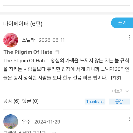
랄 수밖에 없는 나약함 등을 촘촘하게 묘사한다. 『고행의 순례자』
가 군대를 소집하여 공격을 준비하고 있었단다. 이야기는 이렇게
에서 순례자들은 신의 구원을 받기 위해 길을 떠나지만, 그 과정
시작한단다.슈루즈베리 성 바오로 수도원에서는 성 위니프리드
에서 자신의 내면적 갈등과 마주하게 된다. 이 작품은 독자들에게
쓰기
마이페이퍼 (6편)
축제를 준비하고 있었어. 성 위니프리드 수녀에 관한 이야기는 캐
구원은 외적인 행동이 아닌, 내면의 변화를 통해 이루어진다는 사
드펠 수사 시리즈 1권에서 이야기를 했었단다. 사람들은 웨일즈
실을 묵직하게 전한다. 캐드펠 수사는 진실을 추구하면서도 용서
스텔라
2026-06-11
메뉴
지역에 가서 성 위니프리드의수녀의 관을 슈루즈베리 성 바오로
와 자비의 가치를 잊지 않으며, 독자들에게 과연 진정한 구원이란
수도원으로 모셔왔다고들 생각하고 있단다. 그런데 사실은성 위
The Pilgrim Of Hate
무엇인지를 생각하도록 이끈다.
니프리드 수녀는 원래 모셨던 웨일즈 지역에 있고, 슈루즈베리 성
The Pilgrim Of Hate'...양심의 가책을 느끼지 않는 자는 늘 규칙
바오로 수도원으로 가지고 온 관에는사실 살인자의 관이었단다.
을 지키는 사람들보다 유리한 입장에 서게 되니까.....'- P130악인
왜 이런 일이 일어났는지는 캐드펠 수사 시리즈 1권에서 이야기
들운 항시 정직한 사람들 보다 한두 걸음 빠른 법이다.- P131
했으니 오늘은 생략할게. 그 사실을 알고 있는 캐드펠수사는 약간
더보기
의 죄책감도 있었지만 그것을 수도원 사람들에게 이야기할 수는
공감 (
6
)
댓글 (0)
없었단다. 그럴 수밖에 없었다는 것을 성 위니프리드 수녀님의
영혼도 알아줄 것이라고 생각했어.….소설이 시작하는 시점으로
부터 8주 전인 1141년 4월 9일. 윈체스터에서는 성직자가 살해
우주
2024-11-29
메뉴
되는 살인 사건이 있었어. 당시 그 성직자는 모드 황후에게 붙잡