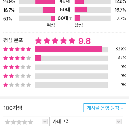
40대
12.8%
26.9%
는, 세대와 언어를 뛰어넘는 역사추리소설의 마스터피스. 엘리스
50대
16.7%
16.7%
피터스의 캐드펠 수사 시리즈는 약초를 이용한 범죄부터, 당대 사
60대
7.7%
5.1%
람들의 종교적 신념, 내전을 둘러싼 피비린내 나는 권력 다툼까
여성
남성
지, 중세 유럽의 사회적 배경과 정치적 갈등을 손에 잡힐 듯 섬세
하게 그려낸다. 고도의 지적 게임 같은 살인 미스터리의 성격을
9.8
평점 분포
지녔으면서도, 중세 시대의 복잡한 사회 구조와 인간의 존재 의미
91.9%
를 탐구함으로써, 추리소설을 탐독하는 독자에게 독특한 재미와
8.1%
대체 불가능한 감동을 선사한다. 캐드펠 수사 시리즈의 가장 큰
0%
매력은 역사와 추리가 절묘하게 조화를 이룬 작품이라는 데 있다.
0%
소설의 시대적 배경은 스티븐 국왕과 모드 황후 사이의 왕위 계승
0%
내전으로 혼란스러웠던 12세기 중세 잉글랜드로, 정치적 음모와
전쟁의 여파가 사회 전반에 스며들어 소설 속 사건들을 일으키고,
전쟁과 혼란 속에서도 평화와 정의를 추구하던 캐드펠은 각종 살
100자평
게시물 운영 원칙
인사건과 비극의 진실을 좇게 된다. 사건 해결을 주도하는 캐드펠
수사는 완전무결한 순백의 성직자라기보다는 인간으로서의 고뇌
카테고리
와 갈등을 지닌 인물로 등장한다. 치밀한 추리력과 과감한 행동력