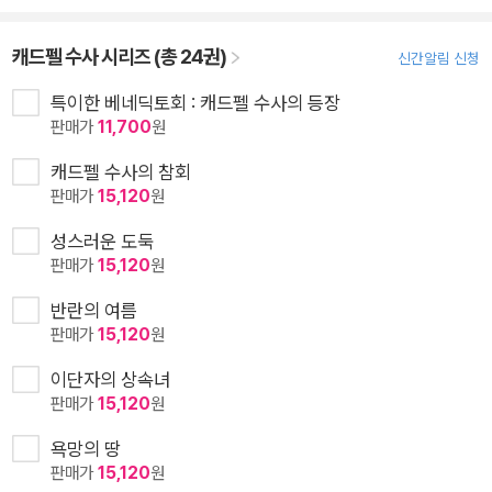
캐드펠 수사 시리즈 (총 24권)
신간알림 신청
특이한 베네딕토회 : 캐드펠 수사의 등장
판매가
11,700
원
캐드펠 수사의 참회
판매가
15,120
원
성스러운 도둑
판매가
15,120
원
반란의 여름
판매가
15,120
원
이단자의 상속녀
판매가
15,120
원
욕망의 땅
판매가
15,120
원