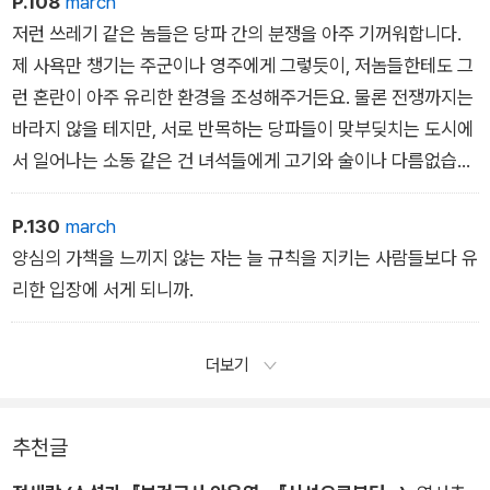
P.108
march
저런 쓰레기 같은 놈들은 당파 간의 분쟁을 아주 기꺼워합니다.
제 사욕만 챙기는 주군이나 영주에게 그렇듯이, 저놈들한테도 그
런 혼란이 아주 유리한 환경을 조성해주거든요. 물론 전쟁까지는
바라지 않을 테지만, 서로 반목하는 당파들이 맞부딪치는 도시에
서 일어나는 소동 같은 건 녀석들에게 고기와 술이나 다름없습니
다. 혼란스러운 소동이 일어나면 놈들은 얼른 다른 이의 뒤로 슬
그머니 다가가 주머니를 털고, 부유해 뵈는 노인들을 후려갈기거
P.130
march
나 칼로 찌르는가 하면, 돈주머니 끈을 살짝 끊어버리죠. 시골에
양심의 가책을 느끼지 않는 자는 늘 규칙을 지키는 사람들보다 유
사는 부류들처럼 숲속으로 들어가 짐승을 사냥하는 쪽보다 그게
리한 입장에 서게 되니까.
훨씬 안전하고 편한 방법이라 생각하는 겁니다.
더보기
추천글