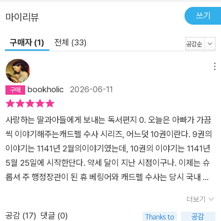
다. 그들은 성 위니프리드를 기리기 위해 온 것이 아니라, 과거에
쓰기
마이리뷰
얽힌 사건 때문에 순례를 선택한 것이었다. 그들의 마음속에는 깊
구매자 (1)
전체 (33)
은 갈등과 복수에 대한 욕망이 자리 잡고 있었으며, 특히 키아란
은 이 순례가 자신에게 구원의 길이 되기를 간절히 바라고 있었
메뉴
다. 시간이 지날수록, 기사의 죽음과 키아란의 참회 사이에 복잡
한 연결고리가 존재한다는 것이 밝혀지고, 캐드펠은 도덕적 딜레
bookholic
2026-06-11
마를 넘어, 진실과 정의를 찾아내야 하는 중대한 과제에 직면하게
된다. 한편 모든 사람이 성녀의 기적을 바랄 때 오직 홀로 기적에
사랑하는 딸과아들에게 보내는 독서편지 0. 오늘은 아빠가 가끔
초연했던 흐륀이라는 소년은 성녀의 은총을 받아 목발을 집어던
씩 이야기해주는캐드펠 수사 시리즈, 어느덧 10권이란다. 9권의
지고 두 발로 걷는 기적의 주인공이 되고, 캐드펠 수사 또한 그토
이야기는 1141년 2월의이야기였는데, 10권의 이야기는 1141년
록 보고 싶어했던 올리비에를 다시 만나는 기적 같은 순간을 경험
5월 25일에 시작한단다. 약세 달이 지난 시점이구나. 이제는 슈
한다. 『고행의 순례자』는 전형적인 추리 소설의 형식을 따르면서
롭셔 주 행정장관이 된 휴 베링어와 캐드펠 수사는 당시 국내 정
도, 중세 시대의 신앙과 순례 문화를 깊이 탐구하는 작품이다. 엘
세에대해 이야기했어. 캐드펠 수사 시리즈 1권부터 이어진 내전
리스 피터스는 이 작품에서 중세 기독교 사회의 종교 행사와 종교
더보기
은여전했어. 스티븐 왕이 모드 황후 진영에 포로 잡혀 스티브 왕
적 열망을 생생하게 재현하며, 인간의 욕망과 죄책감, 기적을 바
공감 (
17
)
댓글 (0)
진영은 난리가 났단다. 그 와중에 스티븐 왕의 아내 마틸다 왕비