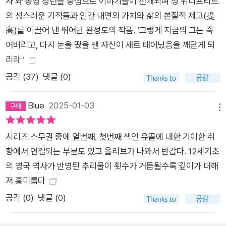
자‘와 동행 청년을 중심으로 이야기들이 전개되며 성 위니프리드
을 만족시킬 것이다. 이후 21권까지 순차적으로 출간될 예정이
의 성스러운 기적들과 인간 내면의 가치와 삶의 본질적 제고(提
다. * 『고행의 순례자』 도서 소개 참회와 구원, 그리고 진실을 향
高)를 이끌어 낸 뛰어난 완성도의 작품. ‘그렇게 지금의 그는 죽
한 순례 수도원을 어둠으로 물들이는 살인 사건 1141년, 슈루즈
어버리고, 다시 눈을 떴을 땐 자신이 새로 태어났음을 깨닫게 되
베리 성 베드로 성 바오로 수도원은 성 위니프리드의 축일을 맞아
리라 ‘
많은 순례자들로 북적인다. 성 위니프리드의 유해를 모셔온 기념
공감 (
37
)
댓글 (0)
일을 기리기 위해 수많은 순례자들이 슈루즈베리로 모여든 것이
다. 모두들 성 위니프리드의 은총과 기적이 그들의 삶에 찾아오기
Blue
2025-01-03
를 기원하면서 순례길에 오른 사람들이다. 축제 분위기 속에서 두
메뉴
명의 수상한 순례자, 키아란과 그의 동행인 매슈가 도착한다. 그
시리즈 스무권 중에 열번째. 첫번째 책인 유골에 대한 기이한 취
들은 함께 다니면서도 어딘가 불안한 기운을 풍기는데, 특히 키아
향에서 연결되는 부분도 있고 올리브가 나와서 반갑다. 12세기초
란은 목에 커다란 쇠십자가를 걸고 맨발로 걷는 등 극심한 고행을
의 영국 역사가 반영된 추리물이 횟수가 거듭될수록 깊이가 더해
자처하는 모습을 보인다. 그러던 중, 한 정의로운 기사가 비극적
져 흥미롭다
으로 살해당했다는 소식이 수도원에 전해지고, 캐드펠 수사는 직
관력과 수사 능력을 발휘해 기사의 죽음이 감추고 있는 진실을 하
공감 (
0
)
댓글 (0)
나씩 밝혀내기 시작한다. 사건의 실마리를 찾는 과정에서 캐드펠
수사는 키아란과 매슈가 함께 순례길에 오른 진짜 이유를 알게 된