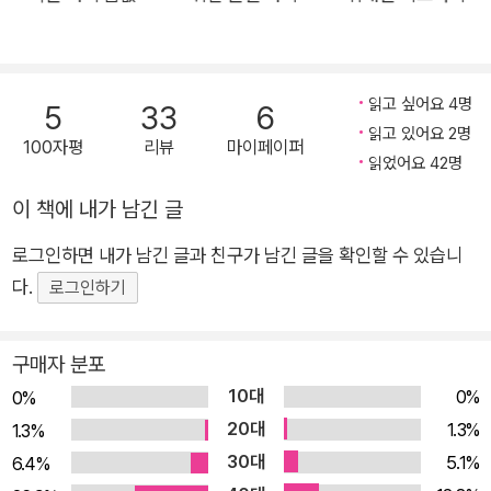
밀한 구성, 생생한 캐릭터, 선과 악, 삶과 죽음, 신과 인간 등 인간
사 최고 난제에 대한 깊이 있는 철학이 깃든 역사추리소설의 클래
식이다. * 캐드펠 수사 시리즈 소개 ‘캐드펠 수사 시리즈’ 완간 30
읽고 싶어요 4명
5
33
6
주년 기념 전면 개정판! 역사와 미스터리, 인간적 고뇌가 어우러
읽고 있어요 2명
100자평
리뷰
마이페이퍼
진 역사추리소설 중세의 어둠 속 인간의 심연을 다루는 지적인 미
읽었어요 42명
스터리 “매번 자신 있게 추천하는 역사추리소설. 이 놀라운 이야
이 책에 내가 남긴 글
기에 대해 말할 때 한없이 행복하다.” _정세랑(소설가) 역사와 미
스터리, 인간적 고뇌가 어우러진 역사추리소설의 고전, 캐드펠 수
로그인하면 내가 남긴 글과 친구가 남긴 글을 확인할 수 있습니
사 시리즈가 원작 완간 30년을 기념해 전면 개정된 한국어판으
다.
로그인하기
로 독자들을 만난다. 엘리스 피터스(Ellis Peters)의 ‘캐드펠 수사
시리즈(The Chronicles of Brother Cadfael)’는 12세기 중세
구매자 분포
잉글랜드를 배경으로 펼쳐지는 역사추리소설로, 슈루즈베리 수
10대
0%
0%
도원의 캐드펠 수사가 세상과 인간에 대한 깊은 이해와 통찰을 바
20대
1.3%
1.3%
탕으로 살인 사건을 하나씩 풀어나가는 추리소설 시리즈이다. 12
30대
5.1%
6.4%
세기 중세로 시간 여행을 하는 듯 생생한 몰입감을 경험하게 해주