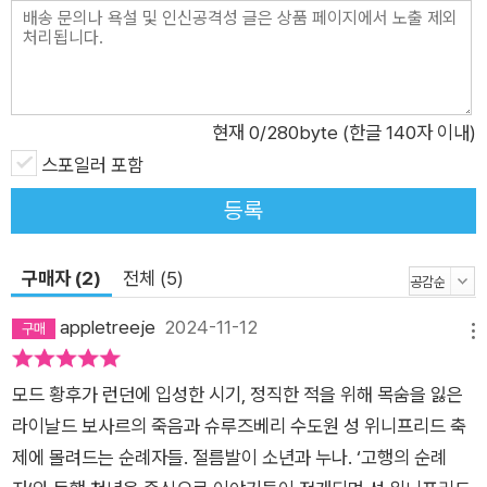
을 발휘하면서도 연민이 가득한 시선으로 인간 존재의 불완전함
을 끌어안으며, 인간의 심리, 선과 악, 정의와 용서의 복잡한 본질
을 탐구한다. 이러한 캐드펠 수사의 인간적 면모는 단순한 사건
해결을 넘어 죄와 용서, 정의와 자비 등 삶의 가치에 대한 근본적
현재
0
/280byte (한글 140자 이내)
인 질문을 던진다. 캐드펠 수사가 신념과 연민 사이에서 매순간
스포일러 포함
갈등할 때마다 독자들도 그 고뇌를 함께 느낄 수밖에 없다. 캐드
등록
펠 수사 시리즈가 인문학적 성찰까지 아우르는 역사추리소설의
원형이자 ‘지적 미스터리’ 고전으로 자리매김되는 것은 이 같은
구매자 (2)
전체 (5)
특성 때문이다. ‘캐드펠 수사 시리즈’는 미국, 프랑스, 일본 등 22
개국에서 번역 소개된 밀리언셀러로, 영국 BBC에서 드라마화되
appletreeje
2024-11-12
메뉴
기도 했다. 장장 18년 동안의 집필 끝에 1994년에 완성됐으며,
국내에선 1997년에 처음 소개됐다. 이번에 새롭게 출간되는 개
모드 황후가 런던에 입성한 시기, 정직한 적을 위해 목숨을 잃은
정판은 쉽게 읽히는 문장, 긴박하게 전개되는 스토리, 치밀한 추
라이날드 보사르의 죽음과 슈루즈베리 수도원 성 위니프리드 축
리의 세계, 생생한 묘사 등 원텍스트의 묘미를 최대한 살려 편집
제에 몰려드는 순례자들. 절름발이 소년과 누나. ‘고행의 순례
하였으며, 세련된 디자인으로 역사추리소설을 사랑하는 독자들