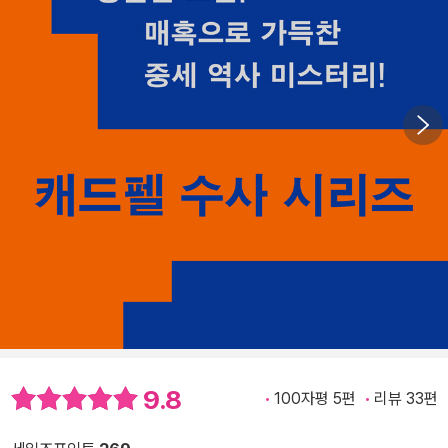
9.8
100자평 5편
리뷰 33편