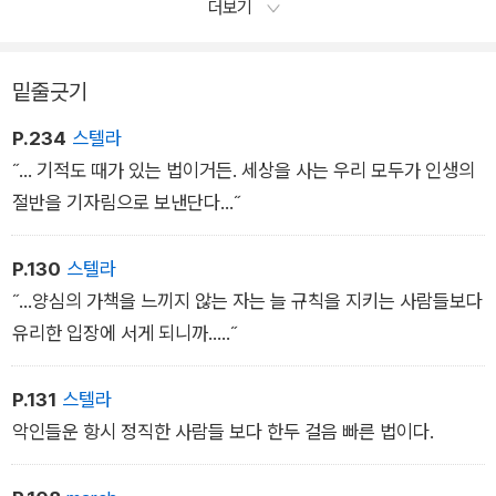
더보기
도 멜랑에흘과 손을 잡은 채 흥분과 환희에 들떠 있던 그가 왜 몇
시간 뒤 아무 일도 없었던 듯 그녀를 내팽개치고 키아란을 호위하
밑줄긋기
여 그 힘겨운 순례를 다시 시작한 것일까?
P.234
스텔라
˝... 기적도 때가 있는 법이거든. 세상을 사는 우리 모두가 인생의
절반을 기자림으로 보낸단다...˝
P.130
스텔라
˝...양심의 가책을 느끼지 않는 자는 늘 규칙을 지키는 사람들보다
유리한 입장에 서게 되니까.....˝
P.131
스텔라
악인들운 항시 정직한 사람들 보다 한두 걸음 빠른 법이다.