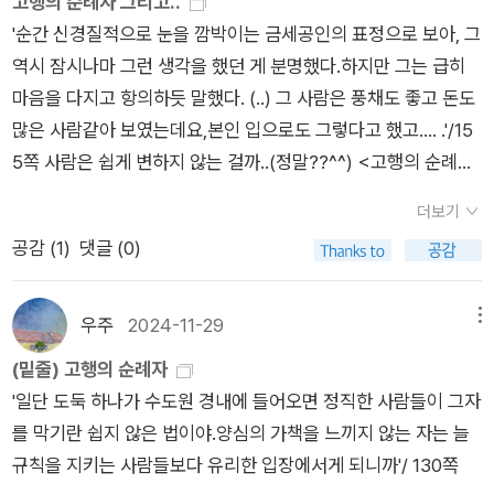
고행의 순례자 그리고..
혀 있는 왕을 풀어달라는 탄원서를 냈는데,괴한들에 의해 죽음을
'순간 신경질적으로 눈을 깜박이는 금세공인의 표정으로 보아, 그
당했다고 하는구나. 그런데 모드 황후의 가신이었던 라이날드 보
역시 잠시나마 그런 생각을 했던 게 분명했다.하지만 그는 급히
사르라는기사는 괴한의 공격을 당한 성직자를 도와주다가 그도
마음을 다지고 항의하듯 말했다. (..) 그 사람은 풍채도 좋고 돈도
괴한에게 공격을 받아 죽고 말았단다. 라이날드 보사르는캐드펠
많은 사람같아 보였는데요,본인 입으로도 그렇다고 했고.... .'/15
수사 시리즈 6권에서 잠깐 등장했던 로랑스 당제를 섬기던 기사
5쪽 사람은 쉽게 변하지 않는 걸까..(정말??^^) <고행의 순례자
였단다. 8주 전에 죽은 성직자와 라이날드 보사르에 대한 추도 미
> 속에 시리즈1 유골에 대한 기이한 취향'에서 밝혀지지 않은 이
사가 슈루즈베리 성 바오로 수도원에서 진행될예정이라고 했단
더보기
야기가 언급되어서 깜놀했는데..'얼음속의 여인' 속 인물들도 다
다. 1.성 위니프리드 축제는 6월 22일에 열릴예정으로 축제에 참
공감 (
1
)
댓글 (0)
시 등장하고,'성소의 참새' 속 인물들이 자연스게 등장해서 놀랐
석할 순례자들이 하나 둘 수도원에 도착했어. 그 중에는 웨일스
다. 무엇보다 성소..에서 탐욕스러운 할머니로 등장했던 인물은
키아란과 매슈라는 젊은이들이있었어. 키아란은 3주 동안 맨발
세실리를 연상시키는 줄리아나로 언급되서..(아 줄리..아나) 웃음
우주
2024-11-29
메뉴
로 걸어와서 발에 많은 상처가나서 캐드펠 수사에게 치료를 받으
이 났고, 성소...에서 할머니에게 믿음 받지 못했던 대니얼이, 왜
러 왔단다. 키아란은 내면의 병이 더 고통스럽다면서, 자신은 죽
(밑줄) 고행의 순례자
믿음에 부합되지 못하는 인물인지..에 대해 그려진 것 같아 웃음
을 병에 걸려서 이번 순례가 죽음의 순례길이라고 했어. 캐드펠수
'일단 도둑 하나가 수도원 경내에 들어오면 정직한 사람들이 그자
이 났다.'맙소사!' 대니얼은 손가락 관절을 잘근잘근 깨물며 중얼
사는 키아란에게 신발을 신어도 신의 특권을 받을 수 있다고 충고
를 막기란 쉽지 않은 법이야.양심의 가책을 느끼지 않는 자는 늘
거렸다.'내가 왜 그 여자 곁에 얼쩡거렸을까' 정말 미쳤지! 하지만
했단다. 매슈는 순례길 동안 키아란을옆에서 함께 하면서 보호해
규칙을 지키는 사람들보다 유리한 입장에서게 되니까'/ 130쪽
당신한테 맹세해.마저리 그게 전부였어 그래 그날 난 세실리한테