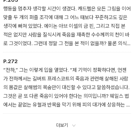
이논의 등자 옆에 서서 기다리고 있었는데, 고향으로 돌아가게 된
행동을 멈추자 생각할 시간이 생겼다. 캐드펠은 모든 그림을 이어
것이 그리 기쁘지 않은 듯 얼굴이 잔뜩 굳은 채였다. 캐드펠이 급
맞출 두 개의 퍼즐 조각에 대해 그 어느 때보다 꾸준하고도 깊은
히 그쪽으로 향하자 모두가 그의 표정을 보고는 놀라 신경을 곤두
생각에 빠져 있었다. 에이논 아브 이셀의 금 핀, 그리고 직접 본
세웠다.
적은 없지만 사람을 질식시켜 죽음을 재촉한 수수께끼의 천이 바
“나쁜 소식이오.” 캐드펠이 무뚝뚝하게 말했다. “장군, 당신의 노
로 그것이었다. 그런데 정말 그 천을 본 적이 없을까? 물론 의식
고가 허사로 돌아갔구려. 출발을 잠시 연기해야 할 것 같소. 방금
하고 본 적은 없다. 그러나 그 물건은 틀림없이 이곳에 있었다. 여
진료소에서 나오는 길이오. 길버트 프레스코트가 사망했소.”
기, 이 수도원의 진료소, 바로 그 병실에 말이다. 그리고 천을 찾
P.272
는 작업을 시작한 것도 바로 그날이었다. 죽음이 발견된 순간부터
“전하,” 그는 이렇게 입을 열었다. “제 기억이 정확하다면, 언젠
는 수도원 정문이 폐쇄되어 그 누구도 밖으로 나갈 수 없었다. 그
가 전하께서는 길버트 프레스코트의 죽음과 관련해 살해된 사람
렇다면 사건 이후 바깥출입이 자유로웠던 시간은 얼마나 될까?
의 몸값은 살해범의 목숨만이 대신할 수 있다고 말씀하셨습니다.
수사들이 모두 식당으로 간 시각과 길버트의 죽음이 알려진 시점
그것은 곧 또 다른 죽음이 있어야 한다는 의미입니까? 웨일스 법
사이에는 누구든 검문 없이 밖으로 나갈 수 있었을 것이다.
에서는 끝없는 유혈과 반목을 막기 위해 피의 대가에 상응하는 물
질적인 보상을 허용하고 있지요. 저로선 전하께서 굳이 웨일스 법
을 외면하고 노르만 법을 취하시리라 보지 않습니다만.”
더보기
“길버트 프레스코트는 웨일스 법에 따라 살지 않았소.” 오아인이