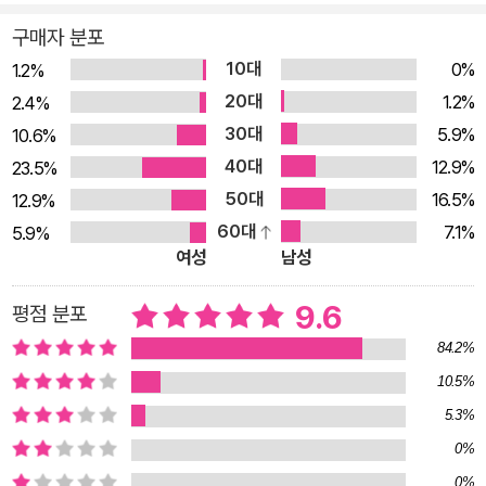
정의를 추구하던 캐드펠은 각종 살인사건과 비극의 진실을 좇게
구매자 분포
된다. 사건 해결을 주도하는 캐드펠 수사는 완전무결한 순백의 성
10대
0%
1.2%
직자라기보다는 인간으로서의 고뇌와 갈등을 지닌 인물로 등장
20대
1.2%
2.4%
한다. 치밀한 추리력과 과감한 행동력을 발휘하면서도 연민이 가
30대
5.9%
10.6%
득한 시선으로 인간 존재의 불완전함을 끌어안으며, 인간의 심리,
40대
12.9%
23.5%
선과 악, 정의와 용서의 복잡한 본질을 탐구한다. 이러한 캐드펠
50대
16.5%
12.9%
수사의 인간적 면모는 단순한 사건 해결을 넘어 죄와 용서, 정의
60대
7.1%
5.9%
와 자비 등 삶의 가치에 대한 근본적인 질문을 던진다. 캐드펠 수
여성
남성
사가 신념과 연민 사이에서 매순간 갈등할 때마다 독자들도 그 고
뇌를 함께 느낄 수밖에 없다. 캐드펠 수사 시리즈가 인문학적 성
9.6
평점 분포
찰까지 아우르는 역사추리소설의 원형이자 ‘지적 미스터리’ 고전
84.2%
으로 자리매김되는 것은 이 같은 특성 때문이다. ‘캐드펠 수사 시
10.5%
리즈’는 미국, 프랑스, 일본 등 22개국에서 번역 소개된 밀리언셀
5.3%
러로, 영국 BBC에서 드라마화되기도 했다. 장장 18년 동안의 집
0%
필 끝에 1994년에 완성됐으며, 국내에선 1997년에 처음 소개됐
0%