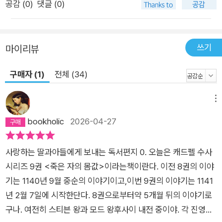
존엄성과 사랑이 어떻게 유지될 수 있는지를 질문하는 작품이다.
공감 (
0
)
댓글 (0)
12세기 잉글랜드는 왕위 계승 문제로 인해 내전 상태에 있었고,
이 전쟁은 각 지역의 귀족과 평민들에게 큰 영향을 미친다. 엘리
스 피터스는 이러한 역사적 상황을 사실적으로 묘사하면서, 그 속
쓰기
마이리뷰
에서 사람들이 어떻게 서로 대립하고 갈등하면서도 사랑과 평화
구매자 (1)
전체 (34)
를 추구했는지를 짜임새 있는 구성과 활달한 문체로 생생하게 그
려낸다. 캐드펠 수사의 지혜와 따뜻함은 이 작품 속에서 더욱 빛
메뉴
을 발하며, 전쟁 속에서도 인간적인 가치를 지키는 것이 얼마나
중요한지를 무게감 있게 보여준다.
bookholic
2026-04-27
사랑하는 딸과아들에게 보내는 독서편지 0. 오늘은 캐드펠 수사
시리즈 9권 <죽은 자의 몸값>이라는책이란다. 이전 8권의 이야
기는 1140년 9월 중순의 이야기이고,이번 9권의 이야기는 1141
년 2월 7일에 시작한단다. 8권으로부터약 5개월 뒤의 이야기로
구나. 여전히 스티븐 왕과 모드 왕후사이 내전 중이야. 각 진영은