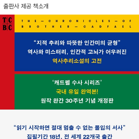
기이한 취향』을 발표하며 시작된 캐드펠 수사 시리즈로 큰 사랑
가방』 『프로방스에서의 1년』 『위로의 편지』 등이 있다.
출판사 제공 책소개
을 받았다. 1981년에는 캐드펠 수사 시리즈(The Chronicles of
Brother Cadfael)의 한 권인 『수도사의 두건』으로 영국 추리작
가협회에서 주는 실버 대거 상을 받았다. 영국 문학에 기여한 공
로로 엘리자베스 2세 여왕으로부터 훈장(Order of the British
Empire)을 수여받았다. 캐드펠 수사 시리즈는 문학적 성취와 함
께 역사와 인간에 대한 깊은 애정과 이해를 드러내 전 세계인의
사랑을 받는 고전으로 손꼽힌다. 1995년 10월, 생전에 지극히 사
랑했던 고향 슈롭셔에서 여든두 해의 생을 마쳤다.