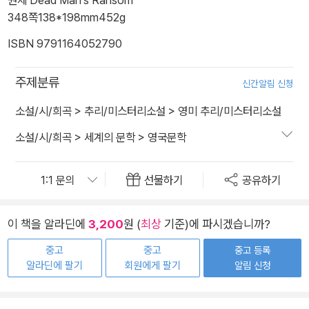
348쪽
138*198mm
452g
ISBN 9791164052790
주제분류
신간알림 신청
소설/시/희곡
>
추리/미스터리소설
>
영미 추리/미스터리소설
소설/시/희곡
>
세계의 문학
>
영국문학
선물하기
공유하기
이 책을 알라딘에
3,200
원 (
최상
기준)에 파시겠습니까?
중고
중고
중고 등록
알라딘에 팔기
회원에게 팔기
알림 신청