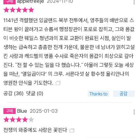
appletreeje
2024-11-10
메뉴
서로 적대적인 위치에 놓여 있었기 때문이다. 이 와중에 프레스코
트 행정 장관은 의문의 상황 속에서 죽음을 맞이하고, 시신 주변
1141년 격렬했던 잉글랜드 북부 전투에서, 영주들의 배반으로 스
의 단서들은 누군가가 그를 의도적으로 살해했음을 암시한다. 프
티븐 왕이 끌려가고 슈롭셔 행정장관이 포로로 잡히고, 그와 몸값
레스코트의 사망은 협상과 포로 교환을 더욱 어렵게 만들며 지역
이 비슷한 웨일스 청년과의 포로 교환이 완료된 시점, 살인이 발
내에 큰 파장을 불러일으킨다. 프레스코트 행정 장관의 죽음을 가
생하는 급속하고 촘촘한 전개 가운데, 불운한 네 남녀가 얽히고설
장 먼저 발견한 캐드펠 수사는 전쟁과 사랑, 복수와 배신의 미묘
킨 사랑과 캐드펠의 명품 수사로 죽은자의 몸값이 최상으로 갚아
한 경계 속에서 사건의 진실을 추적한다. 그 과정에서 캐드펠 수
진다. ˝전 할 수 있는 일을 다 했습니다.˝ 아울러 그렇듯 오늘 세상
사는 프레스코트의 죽음이 전쟁으로 인한 결과가 아니라 복잡한
을 떠난, ‘열일곱이다‘ 의 크루. 서른다섯 살 황수정 율리안나의
인간관계 속에서 벌어진 개인적인 감정과 음모의 산물임을 알게
영원한 안식을 기도한다.
된다. 어느 쪽도 내려놓기 어려운 상황에서 캐드펠 수사는 고뇌를
공감 (
36
)
댓글 (0)
거듭한다. 벼랑 끝에 내몰려 단 한 번의 죄를 저질렀다고 할 때 과
연 그를 거기까지 내몬 옆 사람들과 세상에는 죄가 없는 것일까?
Blue
2025-01-03
참회한 죄인이 우정과 사랑을 위해 몸을 던졌을지라도 목숨의 대
메뉴
가는 목숨으로 갚아야 하는가? 한 생명을 떠나보내야만 세상이
전쟁의 와중에도 사랑은 꽃핀다
더 정의로워지는가? 『죽은 자의 몸값』은 전쟁 속에서도 인간의