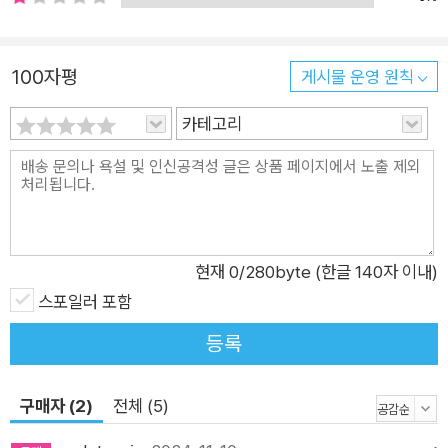
다. 이번에 새롭게 출간되는 개정판은 쉽게 읽히는 문장, 긴박하
게 전개되는 스토리, 치밀한 추리의 세계, 생생한 묘사 등 원텍스
트의 묘미를 최대한 살려 편집하였으며, 세련된 디자인으로 역사
100자평
게시물 운영 원칙
추리소설을 사랑하는 독자들을 만족시킬 것이다. 이후 21권까지
순차적으로 출간될 예정이다. 전쟁과 평화, 사랑과 배신의 경계에
카테고리
서 충성, 복수, 구원을 그린 중세 미스터리 1141년 스티븐 왕과 모
드 황후 간의 왕위 다툼으로 혼란이 극심하던 때, 슈루즈베리 지
역에서 벌어진 한 격렬한 전투에서, 스티븐 왕의 부하인 길버트
프레스코트가 전투 중 포로로 잡혀간다. 때마침 웨일스의 오아인
귀네드 쪽 청년인 엘리스가 스티븐 왕 측의 포로로 잡힘에 따라,
현재
0
/280byte (한글 140자 이내)
슈루즈베리 지역에서는 프레스코트와 엘리스를 맞바꾸는 포로
스포일러 포함
교환 이야기가 구체화된다. 이 교환 작전은 양측 간의 긴장감을
등록
잠시나마 완화시키는 중요한 협상이 될 예정이었다. 슈루즈베리
수도원에 구금된 엘리스는 프레스코트 행정 장관의 딸인 멜리센
구매자 (2)
전체 (5)
트와 만나 사랑에 빠진다. 엘리스와 멜리센트의 사랑은 처음부터
순탄치 않았는데, 정치적 상황이 복잡할 뿐 아니라 둘의 가문이