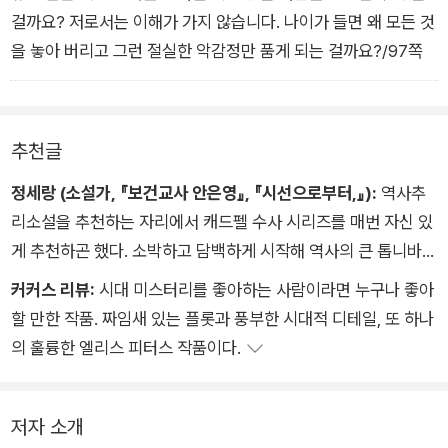
걸까요? 저로서는 이해가 가지 않습니다. 나이가 들면 왜 모든 것
을 놓아 버리고 그런 절실한 악감정만 품게 되는 걸까요?/97쪽
추천글
정세랑 (소설가, 『보건교사 안은영』, 『시선으로부터,』):
역사추
리소설을 추천하는 자리에서 캐드펠 수사 시리즈를 매번 자신 있
게 추천하곤 했다. 소박하고 담백하게 시작해 역사의 큰 톱니바퀴
와 힘 있게 맞물려 들어가는 이 놀라운 이야기에 대해 말할 때 한
커커스 리뷰:
시대 미스터리를 좋아하는 사람이라면 누구나 좋아
없이 행복했다. 엘리스 피터스가 육십대 중반에 이처럼 대단한 시
할 만한 작품. 짜임새 있는 플롯과 풍부한 시대적 디테일, 또 하나
리즈를 시작했다는 것을 떠올리면 마음에 환한 빛이 든다. 먼 길
의 훌륭한 엘리스 피터스 작품이다.
을 다녀와 켜켜이 쌓인 지혜를 품고 유적지를 직접 걸으며 작품을
구상했을 작가를 상상하고 만다. 멋진 일은 언제든 시작될 수 있
고, 심혈을 다해 빚은 이야기는 시간과 공간을 뛰어넘는다는 것을
저자 소개