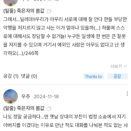
그는 웨일즈 말만했지만 영어도 알아 듣는 것 같았어. 캐드펠 수
(밑줄) 죽은자의 몸값
사는 그를 치료하면서,그에게 웨일즈 말로 혼내면서도 협조하라
그래서...딜레마!!우리가 아무리 서로에 대해 잘 안다 한들 부당한
고 설득했단다.그 포로의 이름은 엘리스 압키난으로 앞서 이야기
악행을 저지르지 않고 사는 이가 얼마나 있을까(...) 하물며 스스
했던 귀네드의 왕이라고 부르는 오아인 귀네드의 조카뻘 되는 사
로에 대해서도 장담할 수 없거늘! 누구든 일생에 한 번은 큰 잘못
람이었어. 엘리스의엄마가 오아인과 사촌이었어. 엘리스가 전쟁
을 저지를 수 있으며 거기서 예외인 사람은 아무도 없다고 난 생
에 참여하기는 했지만, 자신의무리들이 약탈하는 것을 보고 나서
각하오(...)/246쪽
는 전쟁에 참여한 것을 후회했다고 했어. 사촌이자 절친인 엘리드
의 말을듣지 않은 것을 후회했단다. 캐드펠 수사는 엘리스를 치료
더보기
하면서 이것저것 물어보았어. 엘리스는 고향에 아버지가 정한 약
공감 (
1
)
댓글 (0)
혼녀 크리스티나가 있는데, 서로별로 좋아하지 않는다고 했어. 그
와중에 엘리스는 슈류즈베리 성 베드로 성 바오로 수도원에 머물
우주
2024-11-18
메뉴
면서실종된 행정장관의 딸 멜리센트를 보고 첫눈에 반했단다. 멜
리센트 역시 엘리스를 보고 첫눈에 반해버렸어. 캐드펠 수사 시리
(밑줄) 죽은자의 몸값
즈에서 로맨스가 빠지면 안 되지… 휴 베링어는 엘리스를행정장
나도 정말 궁금하다...먼 옛날 상대의 부친이 법정 소송에서 자기
관과 포로 교환하려고 했어. 그래서 캐드펠 수사에게 부탁해서 오
아버지를 이겼다는 이유로 만난 적도 대화를 나눠본 적도 없는 사