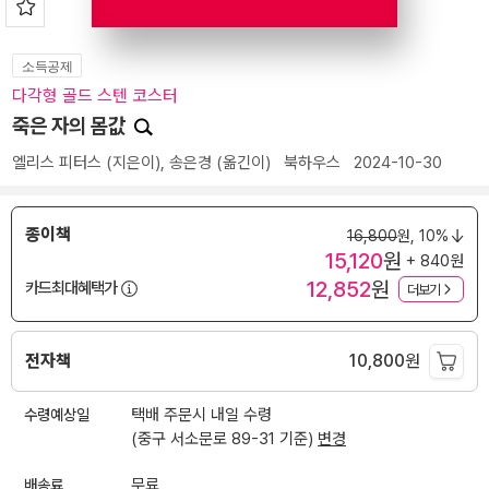
소득공제
다각형 골드 스텐 코스터
죽은 자의 몸값
엘리스 피터스
(지은이),
송은경
(옮긴이)
북하우스
2024-10-30
종이책
16,800
원,
10%
15,120
원
+ 840원
12,852
원
카드최대혜택가
더보기
전자책
10,800
원
수령예상일
택배 주문시 내일 수령
(중구 서소문로 89-31 기준)
변경
배송료
무료