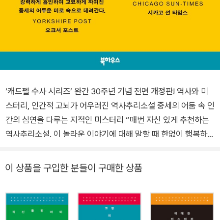
‘캐드펠 수사 시리즈’ 완간 30주년 기념 전면 개정판! 역사와 미
스터리, 인간적 고뇌가 어우러진 역사추리소설 중세의 어둠 속 인
간의 심연을 다루는 지적인 미스터리 “매번 자신 있게 추천하는
역사추리소설. 이 놀라운 이야기에 대해 말할 때 한없이 행복하
다.” _정세랑(소설가) 역사와 미스터리, 인간적 고뇌가 어우러진
역사추리소설의 고전, 캐드펠 수사 시리즈가 원작 완간 30년을
이 상품을 구입한 분들이 구매한 상품
기념해 전면 개정된 한국어판으로 독자들을 만난다. 엘리스 피터
스(Ellis Peters)의 ‘캐드펠 수사 시리즈(The Chronicles of Br
other Cadfael)’는 12세기 중세 잉글랜드를 배경으로 펼쳐지는
역사추리소설로, 슈루즈베리 수도원의 캐드펠 수사가 세상과 인