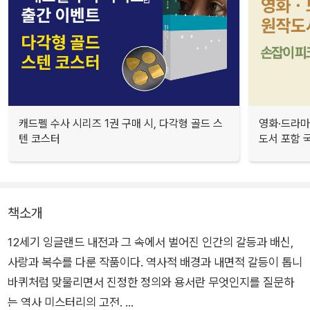
캐드펠 수사 시리즈 1권 구매 시, 다각형 골드 스
영화·드라마
텐 코스터
도서 포함 국
책소개
12세기 잉글랜드 내전과 그 속에서 벌어진 인간의 갈등과 배신,
사랑과 복수를 다룬 작품이다. 역사적 배경과 내면적 갈등이 톱니
바퀴처럼 맞물리면서 진정한 정의와 용서란 무엇인지를 질문하
는 역사 미스터리의 고전.