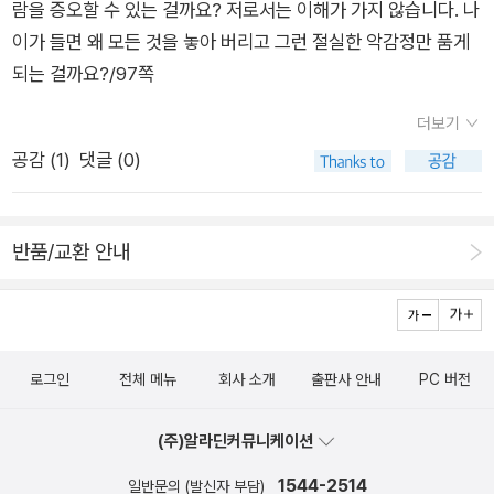
아인 귀네드를 만나달라고 했단다. 캐드펠 수사가 웨일즈 사람이
람을 증오할 수 있는 걸까요? 저로서는 이해가 가지 않습니다. 나
니 그들과 말도 통할 테니 말이야. 1. 오아인 귀네드를 만나러 가
이가 들면 왜 모든 것을 놓아 버리고 그런 절실한 악감정만 품게
는길에 크리스티나를 만나 이야기를 나누기도 했어. 일부러 엘리
되는 걸까요?/97쪽
스와 약혼한 것을 이야기하면서 분위기 파악도했단다. 캐드펠 수
더보기
사는 저녁이 되어서 오아인의 집에 도착을 해서 자신이 온 목적을
공감 (
1
)
댓글 (0)
이야기했어. 엘리스의 사촌이자 절친인 엘리드를 만났는데 엘리
스가 약간 경솔한 것에 비해 엘리드는 진중해 보였어. 오아인과
이야기를 나누어 보니, 오아인은 자신의 동생 카드왈라드르의독
반품/교환 안내
단적 공격을 못마땅하게 생각했단다. 다음날 캐드펠 수사는 카드
왈라드르를방문해서 행정장관 소식을 들을 수 있었어. 예상했던
것처럼 카드왈라드르가 데리고 있었어. 다만 많이 다친 상태라고
했어. 그리고 행정장관과 엘리스의 포로교환을 하기로 협의했단
로그인
전체 메뉴
회사 소개
출판사 안내
PC 버전
다. 캐드펠은 우연히 엘리드와 크리스티나가 나눈 이야기를 듣게
되었는데, 그들은 서로 좋아하는 감정이 있는 것 같았어.…캐드펠
(주)알라딘커뮤니케이션
수사는 다시 수도원으로돌아와서 휴 베링어에게 있었던 일을 이
야기해주었어. 그리고 포로 교환이 이루어질 때까지 볼모 한 명씩
1544-2514
일반문의 (발신자 부담)