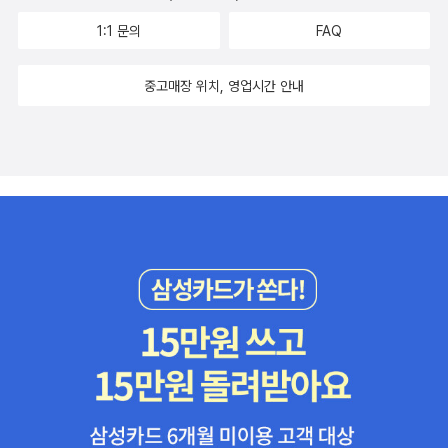
교환하기로 했어. 오아인은 볼모로 엘리드를 선정했단다. 한편엘
1:1 문의
FAQ
리스와 멜리센트는 금방 뜨거운 사이가 되었단다. 벌써 헤어질 것
을 걱정했어. 멜리센트는 아버지가 오시면 엘리스에 떠나야 한다
중고매장 위치, 영업시간 안내
는 운명에 괴로워했어. 심지어아버지가 오시지 않으면 좋겠다는
생각을 하다가 죄책감마저 느꼈어.….결국 행정장관인 길버트는
중상을입은 채로 수도원에 도착했단다. 진료소에서 캐드펠 수사
와 다른 수사들에게 치료를 받기 시작했어. 가끔씩 의식을 차리지
만 기운은 없었어. 의식을 찾았을 때 어린 아들을찾아 부인 실비
아와 함께 병문안도 했어. 실비아는 행정장관 길버트의 두 번째
부인이고, 첫 번째 부인이자 멜리센트의 어머니는 병으로 돌아가
셨어. 웨일즈군은 엘리스를 데리고 가려고 에이논 장군 일행들이
수도원에 도착을 했어. 볼모로 엘리드도 함께 왔단다. 엘리스는
엘리드를 만났어. 엘리스는 자신과 멜리센트의 관계를 이야기하
면서괴롭다고 했어. 그 이야기를 들은 엘리드는 크리스티나는 어
떻게 하냐면서 엘리스를 설득했어. 하지만 엘리스는 멜리센트에