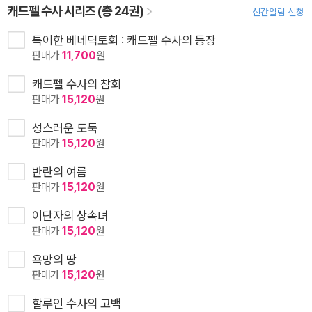
캐드펠 수사 시리즈 (총 24권)
신간알림 신청
특이한 베네딕토회 : 캐드펠 수사의 등장
판매가
11,700
원
캐드펠 수사의 참회
판매가
15,120
원
성스러운 도둑
판매가
15,120
원
반란의 여름
판매가
15,120
원
이단자의 상속녀
판매가
15,120
원
욕망의 땅
판매가
15,120
원
할루인 수사의 고백