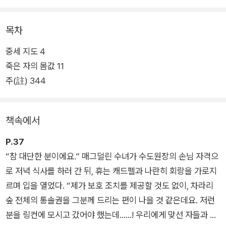
1141년 잉글랜드, 왕권을 둘러싼 내전은 극으로 치닫는다. 스티
목차
븐 국왕 측과 모드 황후 측이 맞붙은 가운데, 슈롭셔의 행정 장관
중세 지도 4
은 포로가 되고, 약탈을 노린 웨일스 일파까지 전투에 끼어든다.
죽은 자의 몸값 11
행정 보좌관 휴 베링어는 포로 교환을 추진하지만, 그 와중에 한
주(註) 344
포로가 시체로 발견된다. 캐드펠 수사는 살인 사건의 범인을 찾기
위해 고군분투하고, 세상의 법과 신의 정의, 죄와 벌 사이에서 고
뇌하는데…….
책속에서
엘리스 피터스의 ‘캐드펠 수사 시리즈(The Chronicles of Brot
P.37
her Cadfael)’는 놀라운 상상력과 치밀한 구성, 생생한 캐릭터,
“참 대단한 분이에요.” 매그덜린 수녀가 수도원장의 손님 자격으
선과 악, 삶과 죽음, 신과 인간 등 인간사 최고 난제에 대한 깊이
로 저녁 식사를 하러 간 뒤, 휴는 캐드펠과 나란히 회랑을 가로지
있는 철학이 깃든 역사추리소설의 클래식이다.
르며 입을 열었다. “제가 보호 조치를 제공할 것도 없이, 차라리
숲 전체의 통솔권을 그분께 드리는 편이 나을 것 같은데요. 저런
분을 링컨에 모시고 갔어야 했는데……! 우리에게 맞선 자들과 달