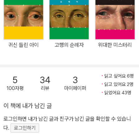
간에 대한 깊은 이해와 통찰을 바탕으로 살인 사건을 하나씩 풀어
나가는 추리소설 시리즈이다. 12세기 중세로 시간 여행을 하는
듯 생생한 몰입감을 경험하게 해주는, 세대와 언어를 뛰어넘는 역
사추리소설의 마스터피스. 엘리스 피터스의 캐드펠 수사 시리즈
는 약초를 이용한 범죄부터, 당대 사람들의 종교적 신념, 내전을
귀신 들린 아이
고행의 순례자
위대한 미스터리
둘러싼 피비린내 나는 권력 다툼까지, 중세 유럽의 사회적 배경과
정치적 갈등을 손에 잡힐 듯 섬세하게 그려낸다. 고도의 지적 게
임 같은 살인 미스터리의 성격을 지녔으면서도, 중세 시대의 복잡
읽고 싶어요 6명
5
34
3
한 사회 구조와 인간의 존재 의미를 탐구함으로써, 추리소설을 탐
읽고 있어요 2명
100자평
리뷰
마이페이퍼
독하는 독자에게 독특한 재미와 대체 불가능한 감동을 선사한다.
읽었어요 43명
캐드펠 수사 시리즈의 가장 큰 매력은 역사와 추리가 절묘하게 조
이 책에 내가 남긴 글
화를 이룬 작품이라는 데 있다. 소설의 시대적 배경은 스티븐 국
왕과 모드 황후 사이의 왕위 계승 내전으로 혼란스러웠던 12세기
로그인하면 내가 남긴 글과 친구가 남긴 글을 확인할 수 있습니
중세 잉글랜드로, 정치적 음모와 전쟁의 여파가 사회 전반에 스며
다.
로그인하기
들어 소설 속 사건들을 일으키고, 전쟁과 혼란 속에서도 평화와