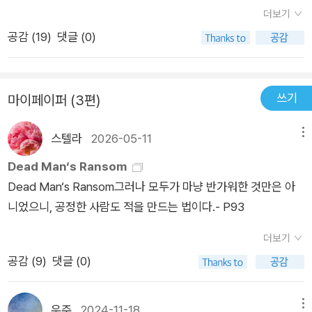
각각 진영을 결집하면서 세를 부풀려 나갔고, 그에 따라 두 진영
더보기
간 내전은 점점 격렬해졌어. 행정관들도 전투에참여를 했는데, 그
공감 (
19
)
댓글 (0)
래서 휴 베링어도 전투에 참여를 했다가 전투에서 돌아왔을 때 행
정장관인 길버트 프레스코트가실종되었다는 것을 알게 되었어.
반대 진영, 그러니까 모드왕후 진영의 누군가가 그를 포로로 붙잡
쓰기
마이페이퍼 (3편)
고 있을 거라 생각했어. 북쪽 지역의 많은 땅을 가지고 있어서귀
네드의 왕이라는 별명을 가지고 있는 오아인 커네드의 동생인 카
스텔라
2026-05-11
메뉴
드왈라드르가 포로를 잡아 돈을 요구하고 있다는 소문이 있었어.
….그런데 어느날 폴스워스 수녀원에서매그덜린 수녀가 휴 베링
Dead Man‘s Ransom
어를 만나러 왔어. 매그덜린 수녀는 캐드펠 수사 시리즈 5권 <세
Dead Man‘s Ransom그러나 모두가 마냥 반가워한 것만은 아
인트자일스의 나환자>에서나왔던 어바이스라는 사람이 수녀가
니었으니, 공정한 사람도 적을 만드는 법이다.- P93
된 이후 지은 이름이란다. 그래서 캐드펠 수사도 매그덜린 수녀를
더보기
알고있었지. 매그덜린 수녀가 이야기하기를 웨일즈군이 수녀원
공감 (
9
)
댓글 (0)
을 공격하여 매그덜린 수녀 주도 하에 주민들과함께 막아냈고, 웨
일즈 인 포로 한 명을 잡았다고 했어. 휴베링어가 매그덜린 수녀
와 함께 폴스워스 수녀원에 가서 웨일즈 인 포로를 데리고 왔어.
우주
2024-11-18
메뉴