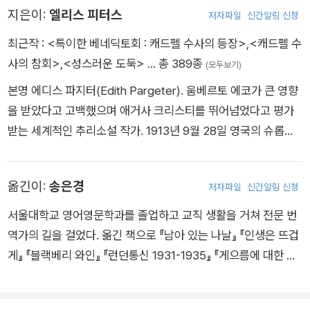
이 보물 같은 작품들을 통해 믿게 되었다.
지은이:
엘리스 피터스
저자파일
신간알림 신청
최근작 :
<특이한 베네딕토회 : 캐드펠 수사의 등장>
,
<캐드펠 수
사의 참회>
,
<성스러운 도둑>
… 총 389종
(모두보기)
본명 에디스 파지터(Edith Pargeter). 움베르토 에코가 큰 영향
을 받았다고 고백했으며 애거사 크리스티를 뛰어넘었다고 평가
받는 세계적인 추리소설 작가. 1913년 9월 28일 영국의 슈롭셔
주에서 태어났다. 고등학교 졸업 후 덜리 지역 약국에서 조수로
일했으며, 제2차 세계대전 중에는 해군으로 참전하기도 했다. 그
옮긴이:
송은경
저자파일
신간알림 신청
녀가 쌓은 이러한 다양한 경험과 이력은 소설 속에 고스란히 녹아
있다. 1939년 첫 소설 『네로의 친구 호르텐시우스』를 발표하면
서울대학교 영어영문학과를 졸업하고 교직 생활을 거쳐 전문 번
서 작품 활동을 시작하였으며, 1963년 『죽음과 즐거운 여자』로
역가의 길을 걸었다. 옮긴 책으로 『남아 있는 나날』 『인생은 뜨겁
미국 추리작가협회에서 수여하는 에드거 앨런 포 상을 받았다. 1
게』 『블랙베리 와인』 『런던통신 1931-1935』 『게으름에 대한 찬
970년에는 ‘현대문학에 지대한 공헌을 했다’는 치사와 함께 ‘마
양』 『인간과 그 밖의 것들』 『나는 왜 기독교인이 아닌가』『중동의
크 트웨인의 딸’이라는 호칭을 얻었으며, 1977년 『유골에 대한
평화에 중동은 없다』 『프리메이슨 코드』 『지중해 기행』 『한나의