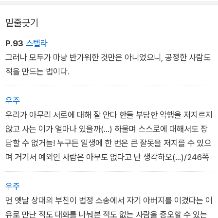
대단히 날카로운 눈길로 그를 바라보며 말했다. “그러니 그의 죽
밑줄긋기
음에 웨일스 법을 적용할 수도 없지. 게다가 재산이나 가축으로
보상한들 그의 미망인과 자녀들에게 무슨 가치가 있겠소?”
P.93
스텔라
그러나 모두가 마냥 반가워한 것만은 아니었으니, 공정한 사람도
적을 만드는 법이다.
우주
우리가 아무리 서로에 대해 잘 안다 한들 부당한 악행을 저지르지
않고 사는 이가 얼마나 있을까(...) 하물며 스스로에 대해서도 장
담할 수 없거늘! 누구든 일생에 한 번은 큰 잘못을 저지를 수 있으
며 거기서 예외인 사람은 아무도 없다고 난 생각하오(...)/246쪽
우주
먼 옛날 상대의 부친이 법정 소송에서 자기 아버지를 이겼다는 이
유로 만난 적도 대화를 나눠본 적도 없는 사람을 증오할 수 있는