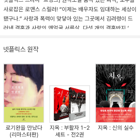
사로잡은 로맨스 스릴러! “이제는 배우자도 임대하는 세상이
됐구나.” 사랑과 폭력이 맞닿아 있는 그곳에서 김려령이 드
러낸 결혼과 사랑의 맨얼굴 서른살, 다섯 개의 결혼반지 ‘이
번 결혼에도 사랑은 하지 않았습니다’ 올해 스물아홉살의 주
인공 ‘인지’는 결혼정보업체 웨딩라이프의 비밀 자회사인 N
넷플릭스 원작
M(new marriage) VIP팀에서 입사 육년차 차장으로 일하
고 있다. 다른 부서의 직원들이 미혼 남녀의 결혼을 연결하
는 일을 하는 것과 달리 인지는 직접 VIP회원의 기간제 부인
인 FW(field wife)가 되어주는 업무를 맡고 있다. 대학 졸
업 후 출판사 면접에서 떨어진 날 우연히 만난 사람에게 입
사 제의를 받았을 때만 해도 인지는 NM에 대해 강한 거부감
을 느꼈다. 하지만 대학시절, 사랑하는 사람이 동성애자였다
는 이유로 멸시와 천대를 받게 하고 결국 떠나게 만든 어머
로기완을 만났다
지옥 : 부활자 1~2
지옥 : 신의 실수
니에 대한 반감과 취업의 어려움으로 망명하듯 NM에 입사
(리마스터판)
세트 - 전2권