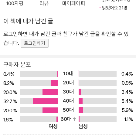
재를 전면에 내세워 사회적 규범의 이면을 바라보면서 관습
100자평
리뷰
마이페이퍼
읽었어요 21명
이 얼마나 고루한 것인지 증명한다. 규범을 전복하려는 이러
한 시선을 ‘비딱하다’고 말할 수도 있겠다. 하지만 비딱한 시
이 책에 내가 남긴 글
선은 이미 비딱해진 세계를 바르게 바라볼 수 있는 방법론이
로그인하면 내가 남긴 글과 친구가 남긴 글을 확인할 수 있
되기도 한다. 실제로 청년들이 연애, 결혼, 출산을 포기하는
습니다.
로그인하기
시대를 살아가는 우리 모두는 삶과 사랑에 ‘보편’의 잣대를
들이미는 것이 얼마나 야만적인 올가미가 되는지 잘 알고 있
구매자 분포
다. 인과로는 설명되지 않는, 횡액과도 같은 인물 엄태성은
10대
그러한 세계의 폭력성을 상징적으로 보여준다. 비단 엄태성
0.4%
0.4%
20대
뿐 아니라 주인공 인지를 둘러싼 위태로운 상황과 사연 많은
0.9%
8.2%
30대
인물 들은 폭력의 문제를 또렷이 형상화한다. 타인의 삶에
3.4%
20.0%
40대
무책임한 호기심을 갖고 개입하는 것 자체가 거대한 폭력이
5.4%
32.7%
50대
될 수 있음을, 나아가 사랑이라는 명목으로 타인의 삶에 간
5.9%
20.0%
60대
섭하고 영향력을 끼치려는 욕망이 결국 삶을 그르치는 결정
1.1%
1.6%
여성
남성
적인 계기가 될 수 있음을 보여준다. 이것이 ‘사랑’의 어두운