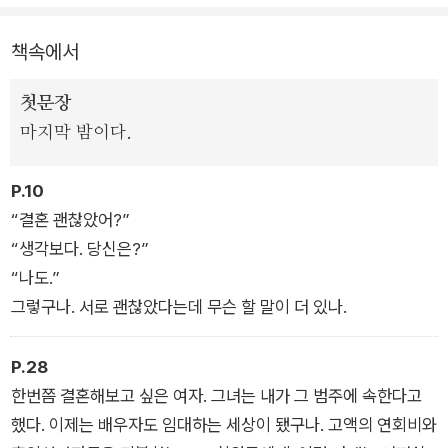
력이 돋보이는 『트렁크』는 ‘배우자 임대 서비스’라는 도발적인 설
정에서 출발한다. 김려령은 생동감 넘치는 대화와 질주하듯 뻗어
책속에서
나가는 문장으로 ‘기간제 아내’인 주인공의 결혼생활을 생생하게
그리며 사랑과 결혼, 인간관계의 맨얼굴을 적나라하게 드러낸다.
첫문장
마지막 밤이다.
우리 삶을 옥죄는 사회의 ‘정상성’ 개념에 정면으로 도전장을 내
미는 파격적인 로맨스 서사와 긴장감 넘치는 스릴러식 전개는 놀
P.10
라운 몰입감을 선사한다. 제도와 일상에 스며들어 있는 폭력을 신
“결혼 괜찮았어?”
랄하게 꼬집으며 세계를 색다른 시각으로 재해석한다. 새롭게 발
“생각보다. 당신은?”
간되는 리마스터판에서는 이처럼 당연하다고 여겨온 것에 질문
“나도.”
하고 완고한 정답에 균열을 내는 작품의 매력을 충분히 음미할 수
그렇구나. 서로 괜찮았다는데 무슨 할 말이 더 있나.
있도록 표현과 대화를 한층 정교하고 다부지게 다듬었다. 아울러
인물들 간의 비밀스러운 서사가 더욱 탄력을 받게끔 섬세한 맥락
P.28
을 추가해 새단장을 마쳤다.
한번쯤 결혼해보고 싶은 여자. 그녀는 내가 그 범주에 속한다고
했다. 이제는 배우자도 임대하는 세상이 됐구나. 고액의 연회비와