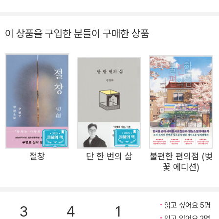
한다. 네번째 결혼을 마친 인지는 전남편으로부터 재결합 신
청을 받고 다섯번째 결혼생활을 시작한다. 종전의 결혼생활
에 비해 순탄한 일상을 보내고 있는 인지 앞에 ‘엄태성’이라
이 상품을 구입한 분들이 구매한 상품
는 남자가 등장한다. 절친한 친구인 ‘시정’의 부탁으로 휴가
기간 중 한번 소개팅을 가졌을 뿐인데, 엄태성은 자신을 단
칼에 거절한 인지에 대해 집착에 가까운 호기심을 품고 스토
킹을 시작한다. NM보안팀은 인지가 계약 남편과 함께 사는
집까지 집요하게 찾아온 엄태성을 제압한 뒤 인지 몰래 격리
시킨다. 이후 그의 행방이 궁금해진 인지는 남편의 도움을
받아 불법으로 납치되어 학대받고 있던 그를 풀어주는데……
폭력과 부조리로 가득한 삶 그럼에도 사랑은 멈추지 않는다
절창
단 한 번의 삶
불편한 편의점 (벚
『트렁크』는 결혼을 비롯한 우리 사회의 여러 관습에 대해 끊
꽃 에디션)
임없이 질문하고 의심해온 김려령 문학의 중요한 성취다. 작
품은 결혼과 사랑의 현실을 들여다보며 그 형식과 내용을 꼬
집고 비틀고 속살을 들춰낸다. 계약결혼, 성소수자 등의 소
읽고 싶어요 5명
3
4
1
읽고 있어요 2명