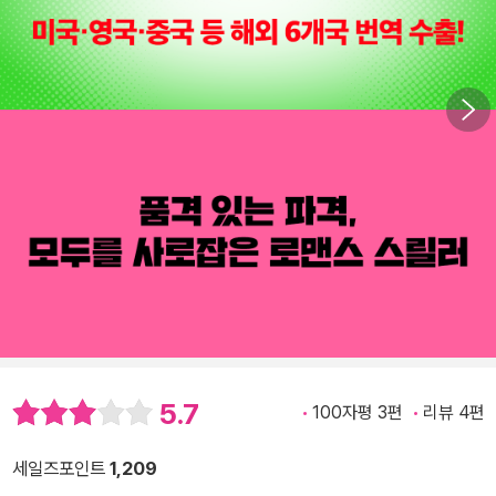
5.7
100자평 3편
리뷰 4편
세일즈포인트
1,209