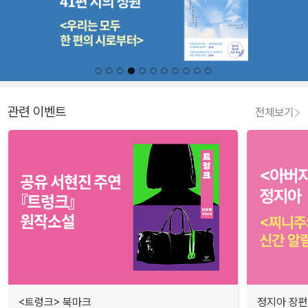
관련 이벤트
전체보기
<트렁크> 북마크
정지아 장편