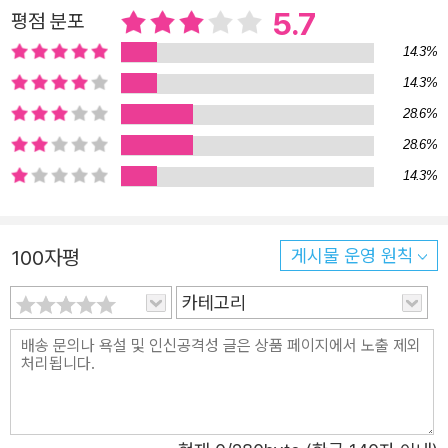
이면인 것이다. 그럼에도 김려령은 “이런 사랑, 모두 꺼내어
5.7
평점 분포
볕에 널고 싶다”고 말한다. 응달진 마음 한구석에서도 한송
14.3%
이 꽃처럼 피어날 사랑을 응원한다. 결국 다시 사랑에 서툰
14.3%
사람들이 살고 있는 이 세계를 끌어안으며 연민한다. 멈추려
28.6%
해도 멈춰지지 않는 사랑처럼. 작품 속 트렁크는 많은 것을
28.6%
상징한다. 파란만장한 다섯번의 결혼생활을 거쳐온 누군가
14.3%
의 청춘 그 자체이기도 하고, 무언가로부터 벗어나기 위한
극단의 도피처이기도 하며, 또 원하지 않는 현실에 안주하려
던 나약한 마음이기도 하다. 하지만 마지막 순간 김려령의
100자평
게시물 운영 원칙
트렁크 안에 담긴 것은 보편이라는 얄팍한 범주에 속박되고
카테고리
싶지 않다는 자유로운 결단과 예리한 통찰, 무엇보다도 포근
한 사랑이다. 우리 모두의 마음속에도 자신의 청춘을 담은
트렁크 하나쯤 있을 것이다. 김려령은 묻는다. 당신의 트렁
크엔 무엇이 들어 있습니까. 당신은 행복합니까. 당신은 어
떤 선택을 하겠습니까. 당신의 트렁크의 견고한 자물쇠를 풀