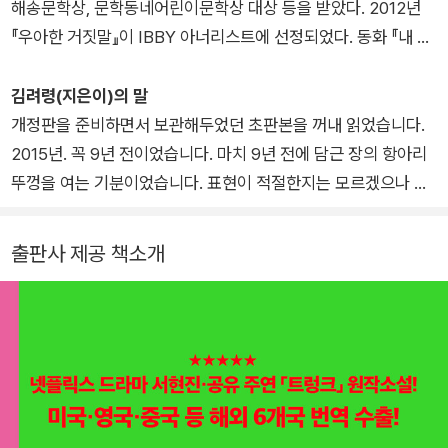
해송문학상, 문학동네어린이문학상 대상 등을 받았다. 2012년
『우아한 거짓말』이 IBBY 아너리스트에 선정되었다. 동화 『내 가
슴에 해마가 산다』 『기억을 가져온 아이』 『요란요란 푸른아파트』
『그 사람을 본 적이 있나요?』 『탄탄동 사거리 만복전파사』 『플로
김려령(지은이)의 말
팅 아일랜드』 『아무것도 안 하는 녀석들』, 소설 『완득이』 『가시고
개정판을 준비하면서 보관해두었던 초판본을 꺼내 읽었습니다.
백』 『너를 봤어』 『트렁크』 『샹들리에』 『일주일』 『기술자들』 등을
2015년. 꼭 9년 전이었습니다. 마치 9년 전에 담근 장의 항아리
썼다.
뚜껑을 여는 기분이었습니다. 표현이 적절한지는 모르겠으나 어
쩐지 글이 익은 듯한 느낌 때문이었습니다. 그때의 저는 풋풋한
패기로 소설을 써서 책에 담았습니다. 여전히 그럴 것이라 짐작하
출판사 제공 책소개
고 첫 장을 펼쳤는데, 9년 숙성된 『트렁크』는 그때의 풋풋함과는
다른 농도의 결과 맛을 냈습니다. 이렇듯 소설의 맛이 새로워진
건 그간 세월의 풍속을 거치면서 공감과 해석이 달라졌기 때문이
겠지요. 신간은 새 작품을 내는 것이라면, 개정판은 숙성된 작품
을 내는 것이라 하겠습니다. 같은 작품을 발표함에도 떨림이 다른
이유입니다. 모쪼록 독자분들게 읽는 맛이 좋은 소설이었으면 합
니다．