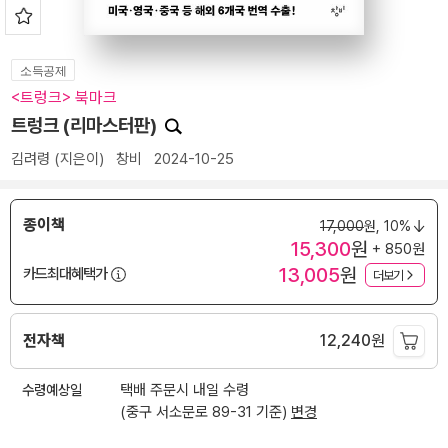
소득공제
<트렁크> 북마크
트렁크 (리마스터판)
김려령
(지은이)
창비
2024-10-25
종이책
17,000
원,
10%
15,300
원
+ 850원
13,005
원
카드최대혜택가
더보기
전자책
12,240
원
수령예상일
택배 주문시 내일 수령
(중구 서소문로 89-31 기준)
변경