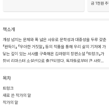
금 1천원 
책소개
개성 넘치는 문체와 폭 넓은 사유로 문학성과 대중성을 두루 갖춘
『완득이』 『우아한 거짓말』 등의 작품을 통해 우리 삶의 기저에 가
닿는 깊이 있는 서사를 구축해온 김려령의 장편소설 『트렁크』가
창비 리마스터 소설선으로 출간되었다. 독자들로부터 큰 사랑을
받은 『트렁크』는 미국 영국 중국 대만 태국 인도네시아 등 여러
언어로 번역 수출되었고, 동명의 드라마로도 제작되어 2024년
목차
넷플릭스에서 공개된다.
트렁크
새로 쓴 작가의 말
‘한국문학의 새로운 활력’ ‘비범한 이야기꾼’이라는 수식어가 따
작가의 말
라붙는 김려령의 작품 중에서도 유독 강한 흡인력과 기발한 상상