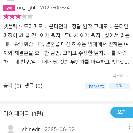
on_light
2025-05-24
넷플릭스 드라마로 나온다던데.. 정말 원작 그대로 나온다면
파장이 꽤 클 것.. 이게 뭐지.. 도대체 이게 뭐지.. 싶어서 읽는
내내 황당했습니다. 결혼을 대신 해주는 업체에서 일하는 여
자와 재결혼을 요구한 남편. 그리고 수상한 남자. 나를 사랑
하는 내 친구.읽는 내내 날 것의 무언가를 마주하고 있다.. 싶
었는데. 도대체 무언가가 뭔지 갈피가 안 잡힌 채로 메롱거
더보기
린다. 매혹적인 관계들이 마지막까지 미스터리라 아쉬웠고.
공감 (
0
)
댓글 (0)
그래서 도대체 뭔데 !! 싶고 더 깊게 이야기 할 것들이 문장으
로 끊어지는 게 아쉬웠고...읽고나니 복잡해서 사실 말로 잘
설명을 못하겠는데.. 아주.. 아주 복잡한 이야기를 읽은 것 같
쓰기
마이페이퍼 (1편)
은 기분이에요. 작가님께서 말하고자 하는 바는 명확한데 이
제 도구가 너무 여러 개인 느낌.
shinedr
2025-06-02
메뉴