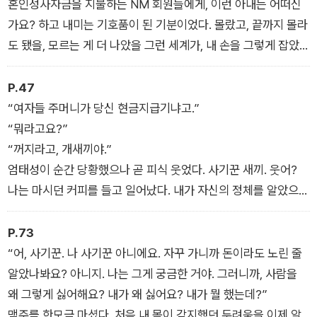
혼인성사자금을 지불하는 NM 회원들에게, 이런 아내는 어떠신
가요? 하고 내미는 기호품이 된 기분이었다. 몰랐고, 끝까지 몰라
도 됐을, 모르는 게 더 나았을 그런 세계가, 내 손을 그렇게 잡았
다.
P.47
“여자들 주머니가 당신 현금지급기냐고.”
“뭐라고요?”
“꺼지라고, 개새끼야.”
엄태성이 순간 당황했으나 곧 피식 웃었다. 사기꾼 새끼. 웃어?
나는 마시던 커피를 들고 일어났다. 내가 자신의 정체를 알았으니
더는 접근하지 않겠지. 정리대로 가서 커피를 버리고 카페를 나왔
다. 엄태성은 변명을 하지 않았고, 따라 나오지도 않았다. 그런데
P.73
도 뒤통수에 엄태성의 쿡쿡대는 웃음이 달라붙는 것만 같다. 왜
“어, 사기꾼. 나 사기꾼 아니에요. 자꾸 가니까 돈이라도 노린 줄
이렇게 개운치 않을까.
알았나봐요? 아니지. 나는 그게 궁금한 거야. 그러니까, 사람을
왜 그렇게 싫어해요? 내가 왜 싫어요? 내가 뭘 했는데?”
맥주를 한모금 마셨다. 처음 내 몸이 감지했던 두려움을 이제 알