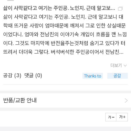
삶이 사막같다고 여기는 주인공. 노인지. 근데 알고보...
삶이 사막같다고 여기는 주인공. 노인지. 근데 알고보니 대
학때 뜨거운 사랑이 엄마때문에 깨져서 그로 인한 상실때문
이었다니. 엄마와 전남친의 이야기속 개입이 흐름을 깬 느낌
이다. 그것도 마지막에 반전읊주는것처럼 숨기고 있다가 터
뜨려서 더더욱 그렇다. 버석버석한 주인공이어서 전남친과
의 이별땜에 엄마를 피해 트렁크를 들고 회피해야 했다는 설
더보기
명이 너무 괴리감이 느껴진다.
공감 (
3
)
댓글 (0)
반품/교환 안내