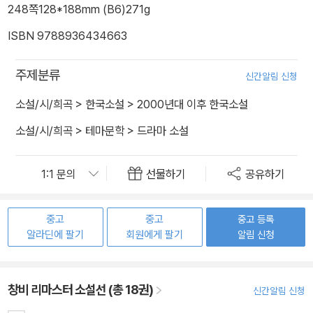
248쪽
128*188mm (B6)
271g
ISBN 9788936434663
주제분류
신간알림 신청
소설/시/희곡
>
한국소설
>
2000년대 이후 한국소설
소설/시/희곡
>
테마문학
>
드라마 소설
선물하기
공유하기
중고
중고
중고 등록
알라딘에 팔기
회원에게 팔기
알림 신청
창비 리마스터 소설선 (총 18권)
신간알림 신청