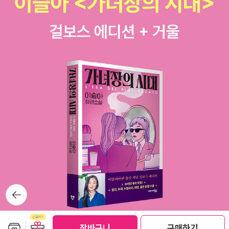
뒤로가
기
보관함담기
선물하기
장바구니
구매하기