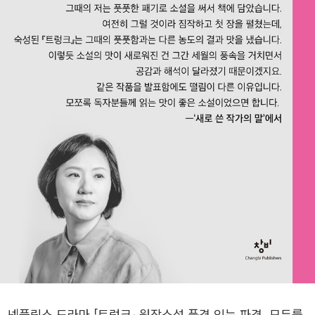
넷플릭스 드라마 「트렁크」 원작소설 품격 있는 파격, 모두를