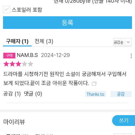
현재
0
/280byte (한글 140자 이내)
어줄 작품으로, 통념을 거스르는 신선하고 통쾌한 작품으로
스포일러 포함
김려령의 『트렁크』를 지금 독자들에게 자신 있게 소개하는
이유다.
등록
구매자 (1)
전체 (3)
NAM.B.S
2024-12-29
메뉴
드라마를 시청하기전 원작인 소설이 궁금해져서 구입해서
보게 되었다.끝이 조금 아쉬운 작품이다.
공감 (
1
)
댓글 (0)
쓰기
마이리뷰