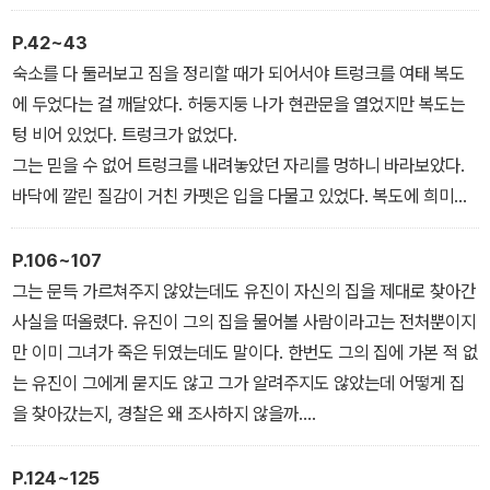
통역을 겸하는 지사장의 비서가 재미있다는 듯 그를 힐끔거렸다. 그
는 금세 풀이 죽었다. 경영인 연수를 겸한다면서 선발 사유가 시시하
P.42~43
기 짝이 없었다. 아무리 방역회사라고 해도 하필이면 끔찍이 싫어하
숙소를 다 둘러보고 짐을 정리할 때가 되어서야 트렁크를 여태 복도
는 쥐 때문이라니. 장래성이 촉망된다느니 업무 태도가 훌륭하다느니
에 두었다는 걸 깨달았다. 허둥지둥 나가 현관문을 열었지만 복도는
실적이 뛰어나다느니 경영자의 자질이 있다느니, 그 모두가 아니라면
텅 비어 있었다. 트렁크가 없었다.
까닭 없이 마음에 든다느니 하는 입에 발린 말을 바랐지만 지사장은
그는 믿을 수 없어 트렁크를 내려놓았던 자리를 멍하니 바라보았다.
더 할 말이 없다는 듯 입을 다물었다.
바닥에 깔린 질감이 거친 카펫은 입을 다물고 있었다. 복도에 희미한
어둠 말고는 아무것도 없었다. 일정한 간격으로 늘어선 현관문들은
굳게 닫혀 있었다. 그중 한곳에 사는 누군가 트렁크를 가져간 것이 아
P.106~107
니라 애당초 자신이 트렁크를 끌고 오지 않았다 싶을 정도였다.
그는 문득 가르쳐주지 않았는데도 유진이 자신의 집을 제대로 찾아간
사실을 떠올렸다. 유진이 그의 집을 물어볼 사람이라고는 전처뿐이지
만 이미 그녀가 죽은 뒤였는데도 말이다. 한번도 그의 집에 가본 적 없
는 유진이 그에게 묻지도 않고 그가 알려주지도 않았는데 어떻게 집
을 찾아갔는지, 경찰은 왜 조사하지 않을까.
그가 술에 취해 기억을 잃은 밤, 비교적 제정신이던 유진이 그를 부축
해 집까지 데려다주었다면, 그리고 다음 날 그가 출국한 사실을 알면
P.124~125