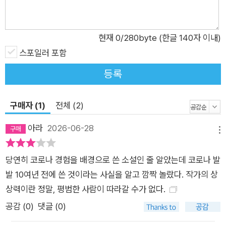
처절함 그 자체다. 그는 그 와중에도 자신의 존재를 증명하기 위
한 다양한 시도를 감행한다. 그 시도는 또다른 미스터리를 남긴
채 좌절되기도 하고, 아내와의 추억을 상기시키는 촉매제가 되어
현재
0
/280byte (한글 140자 이내)
주인공의 내면을 들여다보는 계기가 되기도 한다. 극단적인 상황
스포일러 포함
에서 주인공이 맞닥뜨리는 인간성 상실과 절대고독이란, 결코 본
등록
국에서는 상상도 못해봤지만 주인공에게는 너무나도 간단하게
찾아온 시련이다. 현대문명에서 일상의 사소한 부분을 삭제함으
구매자 (1)
전체 (2)
로써 벌어지는 결과가 이토록 극적인 방향으로 삶을 이끈다는 사
실이 놀랍도록 섬뜩한 실감으로 다가온다. 독자의 사유와 지평을
아라
2026-06-28
메뉴
확장시키는 놀라움 특별한 의미와 감동을 선사하는 이 시대의 명
작 이번 리마스터판을 펴내며 작가는 “팬데믹을 겪은 후였다면
당연히 코로나 경험을 배경으로 쓴 소설인 줄 알았는데 코로나 발
이 소설은 쓰이지 않았을 것”이라고 밝힌 바 있다. “삶을 폐허로
발 10여년 전에 쓴 것이라는 사실을 알고 깜짝 놀랐다. 작가의 상
만드는 것은 역병과 쓰레기, 끊임없이 출몰하는 쥐떼가 아니라 적
상력이란 정말, 평범한 사람이 따라갈 수가 없다.
나라한 혐오와 차별, 정교한 자본주의임이 명백해졌으므로 다른
공감 (
0
)
댓글 (0)
상상을 하기 어려웠을 것”(작가의 말)이라는 게 그 이유다. 그런
면에서 『재와 빨강』은 잘 짜여진 스릴러이자 인간에 대한 심도있