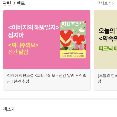
관련 이벤트
전체보기
정지아 장편소설 <찌니주의보> 신간 알림 + 적립
[오늘의 한
금 1천원 추첨
첨
책소개