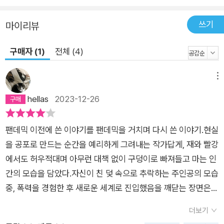
는 고찰인 동시에, 현대사회와 문명 전체를 돌아보게 하는 거대한
쓰기
마이리뷰
스케일을 지녔다. 저마다 놀라운 상상력과 불편한 진실로 인간성
을 파헤쳐온 편혜영의 여러 걸작 가운데서도 첫 장편소설인 『재
구매자 (1)
전체 (4)
와 빨강』이 유독 특별한 이유도 바로 독자로 하여금 사유의 지평
을 확장시켜주기 때문이다. 그러나 앞서 언급된 수많은 이유를 제
메뉴
외하더라도 2023년에 『재와 빨강』을 읽어야 할 이유는 명백하
hellas
2023-12-26
다. 이 소설이 재미있기 때문이다. 이미 현실로 다가온 상상력과
눈에 선명히 그려질 듯 밀도 높은 문장, 정교한 이야기 구성이 한
데 어우러진 이 작품은 한국문학을 대표할 만한 명작임에 틀림없
팬데믹 이전에 쓴 이야기를 팬데믹을 거치며 다시 쓴 이야기.현실
다. 그리고 『재와 빨강』은 몇년째 끝날 듯 끝나지 않는 팬데믹의
을 공포로 만드는 순간을 예리하게 그려내는 작가답게, 재와 빨강
터널을 지나는 지금 우리에게는 더욱 특별한 의미와 감동으로 다
에서도 허우적대며 아무런 대책 없이 구덩이로 빠져들고 마는 인
가올 것이다.
간의 모습을 담았다.자신이 친 덫 속으로 추락하는 주인공의 모습
중, 폭력을 경험한 후 새로운 세계로 진입했음을 깨닫는 장면은
놀라울 만큼 현실적으로 다가왔다.나락으로 떨어졌다고 포기하
더보기
고 받아들인 순간조차 조롱당할 거리가 남아있다는 비참함이 주