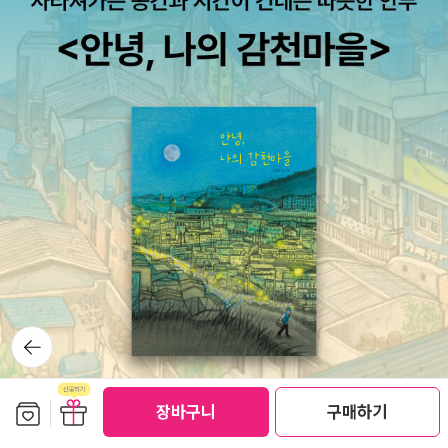
뒤로가
기
보관함담기
선물하기
장바구니
구매하기