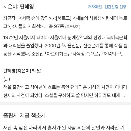
지은이:
편혜영
저자파일
신간알림 신청
최근작 :
<서쪽 숲에 갔다>
,
<[북토크] <새들의 사회성> 편혜영 북토
크>
,
<새들의 사회성>
… 총 97종
(모두보기)
1972년 서울에서 태어나 서울예대 문예창작과와 한양대 국어국문학
과 대학원을 졸업했다. 2000년 『서울신문』 신춘문예를 통해 작품 활
동을 시작했다. 소설집 『아오이가든』 『사육장 쪽으로』 『저녁의 구애』
『밤이 지나간다』 『소년이로』 『어쩌면 스무 번』 『어른의 미래』, 장편
소설 『재와 빨강』 『서쪽 숲에 갔다』 『선의 법칙』 『홀』 『죽은 자로 하
편혜영(지은이)의 말
여금』 등이 있다. 한국일보문학상, 이효석문학상, 젊은작가상, 오늘의
(…)
젊은 예술가상, 동인문학상, 이상문학상, 현대문학상, 김유정문학상,
책을 출간하고 십여년이 흐르는 동안 팬데믹은 가상의 사건이 아니라
김승옥문학상, 셜리 잭슨상을 수상했다. 현재 명지대 문예창작학과
현재의 사건이 되었다. 소설을 구상하고 쓸 당시만 하더라도 내게 역
교수로 재직 중이다.
병은 먼 과거이자 중세의 것이었다. 겪은 적 없는 시간이자 도래하지
않을 미래였다. 팬데믹을 겪은 후였다면 이 소설은 쓰이지 않았을 것
출판사 제공 책소개
이다. 삶을 폐허로 만드는 것은 역병과 쓰레기, 끊임없이 출몰하는 쥐
재난 속 낯선 나라에서 혼자가 된 사람 의문의 살인과 사라진 기
떼가 아니라 적나라한 혐오와 차별, 정교한 자본주의임이 명백해졌으