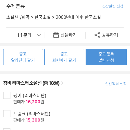
주제분류
신간알림 신청
소설/시/희곡
>
한국소설
>
2000년대 이후 한국소설
선물하기
공유하기
중고
중고
중고 등록
알라딘에 팔기
회원에게 팔기
알림 신청
창비 리마스터 소설선 (총 18권)
신간알림 신청
팽이 (리마스터판)
판매가
16,200
원
트렁크 (리마스터판)
판매가
15,300
원