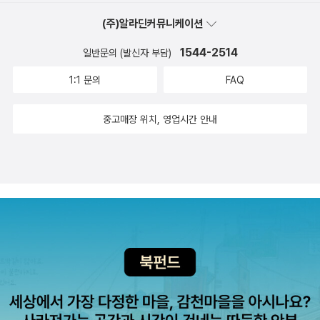
나 가격당하는 것. 약탈과 폭력이 생계의 방편이라면 아무것도 가
지지 않는 게 유일한 자산이었다. - 58- 지나간 생애가 너무나 시
(주)알라딘커뮤니케이션
시하고 볼품없어서, 그런 인생에 회한이 느껴져서는 아니었다. 사
1544-2514
일반문의 (발신자 부담)
소하고도 하찮은 일로 가득한 나날로부터 멀어졌다는 생각 때문
1:1 문의
FAQ
이었다. 그의 불행은 이처럼 사소한 순간으로 다시 돌아갈 수 없
으리라는 서글픔에서 비롯되었다. 그 시간으로 돌아갈 수 없다는
중고매장 위치, 영업시간 안내
절망이 그를 짓눌렀다. - 171- 그는 방역복을 애지중지했다. 방역
복은 안전 이상의 의미가 있었다. 그 옷을 입었다는 것은 남과 똑
같은 존재가 된다는 뜻이었다. 남들과 같아지면 자신에 대해 더는
생각하지 않아도 되었다. - 195- 전염병이 잦아든 후 병으로 죽은
사람과 일자리를 잃은 사람을 제외하면 대부분 일상으로 돌아왔
다. 전염병으로 인한 불행은 순전히 개인적인 것으로 남았다. - 2
252023. dec.#재와빨강 #편혜영