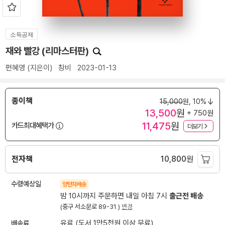
소득공제
재와 빨강 (리마스터판)
편혜영
(지은이)
창비
2023-01-13
종이책
15,000
원,
10%
13,500
원
+ 750원
11,475
원
카드최대혜택가
더보기
전자책
10,800
원
수령예상일
양탄자배송
밤 10시까지 주문하면 내일 아침 7시
출근전 배송
(중구 서소문로 89-31 )
변경
배송료
유료 (도서 1만5천원 이상 무료)