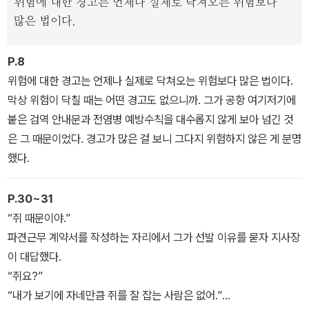
위험에 대한 경고는 언제나 실제로 닥쳐오는 위험보다
많은 법이다.
<재와 빨강>은 묵시록적이고 기괴한 요소들이 다분하면서도 현실적
인 공감이라는 주제의식을 긴장감 있고 집요하게 추구했다는 점에서
P.8
빼어나게 빚어진 장편의 세계를 다시 한번 확인시켜준다.
위험에 대한 경고는 언제나 실제로 닥쳐오는 위험보다 많은 법이다.
막상 위험이 닥칠 때는 어떤 경고도 없으니까. 그가 공항 여기저기에
붙은 검역 안내문과 전염병 예방수칙을 대수롭지 않게 보아 넘긴 것
은 그 때문이었다. 경고가 많은 걸 보니 그다지 위험하지 않은 게 분명
했다.
P.30~31
“쥐 때문이야.”
파견근무 계약서를 작성하는 자리에서 그가 선발 이유를 묻자 지사장
이 대답했다.
“쥐요?”
“내가 보기에 자네만큼 쥐를 잘 잡는 사람은 없어.”