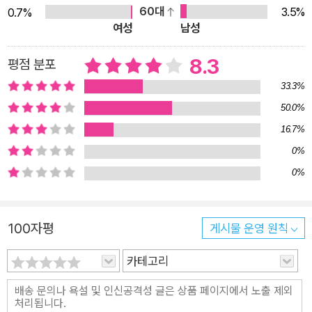
60대
3.5%
0.7%
본국의 집에 가둬놓고 온 개가 생각나 여기저기 수소문 끝에 전처
여성
남성
와 재혼했다가 다시 이혼한 동창생 유진에게 연락이 닿아 개를 풀
어놔달라고 부탁한다. 다음 날 유진은 주인공의 집에 가보니 난자
8.3
평점 분포
당한 개와 칼에 찔려죽은 전처의 시신을 발견했다는 연락을 해온
33.3%
다. 언제 생겼는지 모를 손바닥의 멍, 머릿속에서 완전히 사라져
50.0%
버린 출국 전날밤의 기억, 유진과의 술자리 등 혼란스러운 생각에
16.7%
휩싸여 인터넷으로 뉴스를 검색해보니 집 근처 쓰레기장에서 자
0%
신의 지문이 묻은 칼이 발견되었고 자신이 유력한 살인 용의자로
0%
지목되고 있음을 확인한다. 뜻밖의 소식에 당황하던 차에 누군가
숙소의 문을 두드리자 깜짝 놀란 주인공은 창밖 쓰레기 더미로 몸
을 날린다. 전처의 죽음이라는 1부의 충격적인 사건은 이 작품을
100자평
게시물 운영 원칙
손에 땀을 쥐게 하는 추리소설 같은 분위기로 이끈다. 이러한 긴
장감은 소설이 끝날 때까지 이어지며 독자로 하여금 과연 진실은
카테고리
무엇인지를 끊임없이 되묻게 한다. 이후 주인공은 거리의 부랑자
신세가 되는데, 그가 쓰레기 더미를 뒤지며 생활하게 되는 과정은