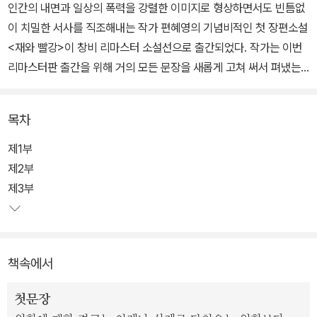
인간의 내면과 일상의 폭력을 강렬한 이미지로 형상하면서도 빈틈없
이 치밀한 서사를 직조해내는 작가 편혜영의 기념비적인 첫 장편소설
<재와 빨강>이 창비 리마스터 소설선으로 출간되었다. 작가는 이번
리마스터판 출간을 위해 거의 모든 문장을 새롭게 고쳐 써서 펴냈는
데 이로 인해 작품의 시의성과 현재성이 한층 살아난 것은 물론, 새로
운 독자와 이 책의 기존 팬들 모두를 만족시키는 새로움과 완성도를
목차
지니게 되었다.
제1부
2010년에 처음 쓰인 <재와 빨강>은 지금 읽어보면 ‘코로나19’를 예
제2부
언하는 듯한 내용이라 충격과 감탄을 자아낸다. 발열과 기침으로 서
제3부
서히 퍼져나가는 원인 모를 팬데믹, 격리와 거리 두기를 거치며 사람
들 사이에 팽배해지는 불신 등 소설 속 상황은 2020년 이후 전세계
에 만연한 현실과 놀랍도록 닮아 있다. 편혜영 특유의 그로테스크한
책속에서
상상력에 밀도 높은 문장으로 극단적인 상황에서의 인간성 상실, 소
통의 부재로 빚어진 절대고독 등의 상황을 한층 더 실감나게 느낄 수
첫문장
있는 것도 이 때문이다.