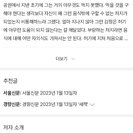
서 전처를 그의 집으로 불렀다면, 전처에게 자신이 겪은 실패가 모두
공원에서 지낸 초기에 그는 거의 아무것도 먹지 못했다. 먹을 것을 구
그녀 때문이라고 비난을 퍼부었다면, 그래서 언쟁이 시작되고 끝내
해야 한다는 생각보다 자신이 왜 그런 음식밖에 구할 수 없는 처지가
비밀을 폭로하고 그 비밀이 가져온 모멸감 때문에 유진이 심하게 분
되었는지 비통해하느라 그랬다. 얼마 지나지 않아 그런 감정은 허기
노했다면.
에 아무런 도움이 되지 않는다는 걸 깨달았다. 부랑하는 처지라면 음
식에 대해 어떤 자의식도 가져서는 안 된다. 허기에 지쳐 처음으로 쓰
레기통을 뒤져 먹을 것을 찾았을 때 울음을 삼키느라 냄새를 거의 느
끼지 못했다. 그는 상해서 곤죽이 된 국수를 먹었다. 일단 한입 먹자
더보기
계속 먹을 수 있었다. 벌레가 붙어 있다면 벌레를 떼어내고 먹었고 곯
았다면 코를 막고 먹었다.
추천글
서울신문:
서울신문 2023년 1월 13일자
경향신문:
경향신문 2023년 1월 13일자 '새책'
저자 소개