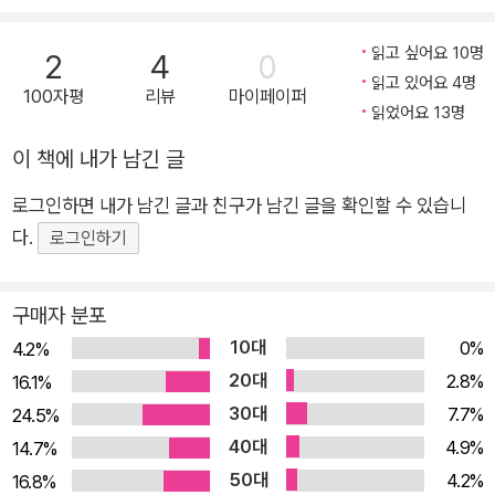
과 기침으로 서서히 퍼져나가는 원인 모를 팬데믹, 격리와 거리
두기를 거치며 사람들 사이에 팽배해지는 불신 등 소설 속 상황은
읽고 싶어요 10명
2
4
0
2020년 이후 전세계에 만연한 현실과 놀랍도록 닮아 있다. 편혜
읽고 있어요 4명
100자평
리뷰
마이페이퍼
영 특유의 그로테스크한 상상력에 밀도 높은 문장으로 극단적인
읽었어요 13명
상황에서의 인간성 상실, 소통의 부재로 빚어진 절대고독 등의 상
이 책에 내가 남긴 글
황을 한층 더 실감나게 느낄 수 있는 것도 이 때문이다. 『재와 빨
강』은 묵시록적이고 기괴한 요소들이 다분하면서도 현실적인 공
로그인하면 내가 남긴 글과 친구가 남긴 글을 확인할 수 있습니
감이라는 주제의식을 긴장감 있고 집요하게 추구했다는 점에서
다.
로그인하기
빼어나게 빚어진 장편의 세계를 다시 한번 확인시켜준다. 누가 그
의 아내를 죽였을까, 그는 어떻게 살아남을까 치밀하게 잘 짜인
구매자 분포
스릴러이자 인간성에 대한 처절한 질문 제약회사에서 약품개발
10대
0%
4.2%
원으로 근무하는 주인공은 파견근무를 발령받고 C국의 본사로
20대
2.8%
16.1%
떠난다. 마침 C국은 감기와 유사한 전염병이 창궐하여 위생 검열
30대
7.7%
24.5%
이 강화되었고, 전염병으로 인해 도시 전체가 마비 상태이고 길에
40대
4.9%
14.7%
는 쓰레기가 넘쳐난다. 배정받은 Y시 제4구의 숙소에서 출근 개
50대
4.2%
16.8%
시와 명령을 기다려보지만 본사 담당자 ‘몰’은 연락이 없다. 문득