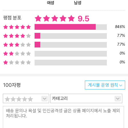
개인과 기업, 사회에서 일어나는 크리에이티브 혁신을 조망한다. 끝
여성
남성
없이 확장되는 크리에이터 경제에서 크리에이터 타운 모델까지, 모종
린 교수가 전망하는 넥스트 소사이어티. 《크리에이터 소사이어티》와
9.5
평점 분포
함께 새로운 시대를 준비하라. 윌리엄 모리스에서 배달의 민족까지
84.6%
창조적 개인이 만들어나가는 크리에이터 경제란? 현재 ‘크리에이터
7.7%
이코노미(creator economy)’라 하면 보통 유튜브와 같은 디지털 플
7.7%
랫폼 기반의 창작자 경제를 의미한다. 하지만 모종린 교수는 그보다
더 넓은 범위에 대한 논의가 필요하다는 점을 강조한다. 《크리에이터
0%
소사이어티》에서 이야기하는 ‘크리에이터 경제’는 디지털 콘텐츠 제
0%
작, 수공예, 공간 디자인과 스토리텔링까지 어떤 방식으로든 자신만
의 콘텐츠를 만드는 모든 이들을 포함하는 더 큰 범주의 경제다. 《크
리에이터 소사이어티》는 이 새로운 흐름의 길잡이가 되고자 한다. 1
100자평
게시물 운영 원칙
부에서는 무한 확장하는 크리에이터의 세계를 들여다보고, 2부에서
는 기업과 브랜드의 관점에서 크리에이터 경제를 바라본다. 3부에서
카테고리
는 크리에이터 사회로의 전환을 위한 새로운 도시 생태계를 제시한
다. 온라인 플랫폼 강자 무신사가 성수동으로 진출하는 이유 크리에
이터 경제의 핵심 개념으로 모종린 교수는 ‘3대 축’과 ‘창조적 유대’를