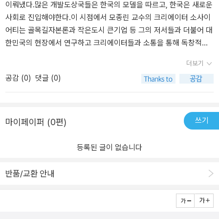
이뤄냈다.많은 개발도상국들은 한국의 모델을 따르고, 한국은 새로운
단위로 집중된 ‘크리에이터 타운’의 형태로 재편될 것이다. 이때 당근
사회로 진입해야한다.이 시점에서 모종린 교수의 크리에이터 소사이
마켓과 네이버 같은 ‘하이퍼로컬’ 서비스가 중요한 역할을 한다. 세계
어티는 골목길자본론과 작은도시 큰기업 등 그의 저서들과 더불어 대
적으로 ‘힙’한 도시로 손꼽히는 포틀랜드와 쇠데르말름이 대표적인 크
한민국의 현장에서 연구하고 크리에이터들과 소통을 통해 독창적인
리에이터 타운이다. 디지털 인프라가 잘 갖춰져 있으면서도 물리적
전망과 통찰을 체계화 한 훌륭한 저서다.모종린 교수의 학자로서의
공간에 충실한 ‘직주락(work, live, play)’ 콘텐츠로 전 세계의 크리에
더보기
진정성있는 열정을 통해 진정성을 담아 대한민국을 연구하고, 긍정적
이터에게 영감을 주었다. 국내에서도 친환경과 로컬을 내세운 크리에
공감 (
0
)
댓글 (0)
인 사회로의 전망을 볼 수 있다는 점에서 그의 인사이트가 무척 궁금
이터가 등장하고 있다. 대표적인 기업이 어반플레이로, “도시에도 운
했다.그가 주장하는 3대 축 온라인, 오프라인, 도시환경어쩌면 복제
영 체제가 필요하다”는 슬로건을 바탕으로 커뮤니티 공간, 가게, 잡
되지 않는, 자본의 힘으로 복제되지 않는, 정치권력으로 왜곡되지 않
지, 축제, 지역 멤버십 등 다양한 도시 콘텐츠를 개발하고 있다. 서퍼
는 크리에이터들의 정신과 요소들이 앞으로 대한민국을 변화시키고
쓰기
마이페이퍼 (0편)
들의 성지 양양, 성공적인 보헤미안들을 끌어들이는 제주에서도 크리
성장시킬 수 있는 핵심이다는 주장.정보통신산업에 대한 이른 투자로
에이터 경제의 가능성을 짐작할 수 있다. 앞으로는 온라인 커뮤니티,
세계 그 어디보다도 빠르게 성장하고 있는 한국의 온라인테크 문
스마트 도시, 글로벌 대도시, 가든 시티, 농촌 및 산악 마을 등 다양한
등록된 글이 없습니다
화. 그 콘텐츠들의 배경이자 콘텐츠들의 생산이 되는 지역성이 담긴
환경이 서로 경쟁하며 각자의 독특한 문화를 발전시킬 것이다. 그리
오프라인 공간들.그리고 이 온라인과 오프라인의 자연스럽게 도시맥
고 그 안에서 크리에이터들은 체인지 메이커가 되어 자신의 창의성으
반품/교환 안내
락에서 로컬라이즈되는 시스템을 통해 탈물질사회, 다품종 소량생산
로 사회에 기여할 것이다. 우리가 맞이할 크리에이터 사회는? 모종린
의 시대로 변화되어감을 우린 현재 대한민국에서 목격하고 있다.모종
교수가 그리는 미래의 청사진 “여기 홍대의 한 카페 주인이 있다. 그
린 교수의 신선하고 새로운 주장이 더욱 많은 사람들에게 공감받을
는 온라인 주문 시스템을 구축하고 인스타그램에서 매력적인 음료 사