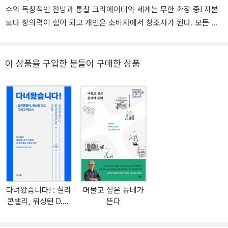
수의 독창적인 전망과 통찰 크리에이터의 세계는 무한 확장 중! 자본
보다 창의력이 힘이 되고 개인은 소비자에서 창조자가 된다. 모든 재
미있는 것, 의미 있는 것의 중심에는 크리에이터가 있다. 열정과 창의
력으로 무장한 다양한 크리에이터들, 그들이 만들어갈 새로운 사회와
경제란 어떤 모습일까? 골목길의 가치에서 크리에이터 혁명까지, 시
이 상품을 구입한 분들이 구매한 상품
대의 변화를 한발 앞서 포착해온 ‘골목길 경제학자’ 모종린 교수가 골
목으로 대표되는 창조적 공간을 만들어낸 크리에이터와 그들이 만들
어갈 ‘크리에이터 경제’에 주목한다. 끝없이 확장되는 크리에이터 경
제에서 크리에이터 타운 모델까지, 모종린 교수가 전망하는 넥스트
소사이어티. 크리에이터의 세계는 무한 확장 중! 개인은 창조자로, 커
뮤니티는 연대로, 도시는 콘텐츠 타운으로 발로 뛰는 문화경제학자
모종린 교수의 시대를 이끄는 전망과 통찰 대학에서 강의와 연구를
병행하면서도 꾸준히 전국의 골목골목을 찾아다니며 사람과 돈이 모
이는 공간의 비밀을 탐구해온 경제학자. 모두가 도시 개발을 이야기
다녀왔습니다! : 실리
머물고 싶은 동네가
할 때 로컬의 가치를 처음으로 전파하고, MBTI가 사회를 휩쓸기 전
콘밸리, 워싱턴 D.C.
뜬다
퍼스널 브랜딩과 ‘나다움’에 집중하여 6가지 라이프스타일을 제시한
그리고 텍사스
문화 연구자. 현장에서 직접 수집한 방대한 정보를 바탕으로 시대의