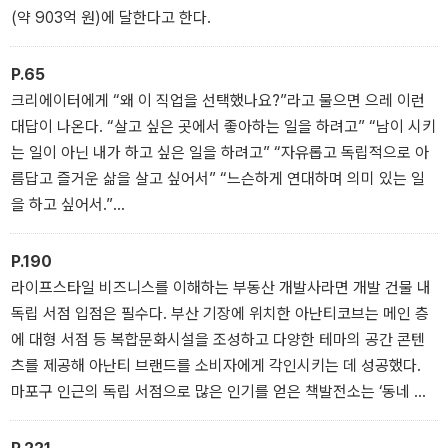
(약 903억 원)에 달한다고 한다.
P.65
크리에이터에게 “왜 이 직업을 선택했나요?”라고 물으면 으레 이런
대답이 나온다. “살고 싶은 곳에서 좋아하는 일을 하려고” “남이 시키
는 일이 아닌 내가 하고 싶은 일을 하려고” “자유롭고 독립적으로 아
름답고 즐거운 삶을 살고 싶어서” “느슨하게 연대하며 의미 있는 일
을 하고 싶어서.”
키워드가 많지만 이를 몇 단어로 정리하면 ‘아름다움을 만드는 일’로
P.190
압축할 수 있다.
라이프스타일 비즈니스를 이해하는 부동산 개발사라면 개발 건물 내
독립 서점 입점은 필수다. 부산 기장에 위치한 아난티코브는 메인 층
에 대형 서점 등 복합문화시설을 조성하고 다양한 테마의 공간 콘텐
츠를 제공해 아난티 브랜드를 소비자에게 각인시키는 데 성공했다.
마포구 인근의 독립 서점으로 많은 인기를 얻은 책발전소는 ‘동네 커
뮤니티의 활성화’를 목표로 신도시에서 새로운 고객을 만나고 있다.