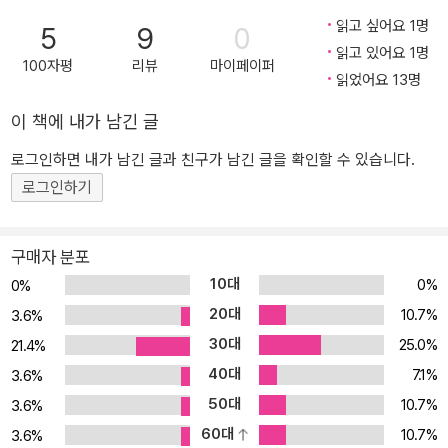
변화를 예리하게 포착해온 선구자. 바로 연세대학교 모종린 교수다.
읽고 싶어요 1명
5
9
0
그는 탁월한 통찰력으로 사회에 여러 화두를 던져오며 시대의 변화를
읽고 있어요 1명
안내해왔다. 이번에는 포스트 코로나를 거치며 디지털 전환을 경험하
100자평
리뷰
마이페이퍼
읽었어요 13명
는 우리가 마주한 거대한 흐름으로 ‘크리에이터’를 주목한다. 인플루
언서·디지털 노마드·퍼스널 브랜드·N잡·탈중앙화·로컬까지, 곳곳에서
이 책에 내가 남긴 글
마주치는 수많은 트렌드의 중심에 크리에이터가 있었던 것이다. 모든
로그인하면 내가 남긴 글과 친구가 남긴 글을 확인할 수 있습니다.
재미있는 것, 의미 있는 것의 중심에 크리에이터가 있다고 할 수 있다.
로그인하기
신작 《크리에이터 소사이어티》에서 모종린 교수는 인간의 지적 노동
마저 대체하려 드는 AI의 시대를 예견한다. 살아남기 위해서 모든 개
인은 크리에이터가 될 수밖에 없다. 자본보다 창의력이 힘이 되고, 개
구매자 분포
인은 소비자에서 창조자가 된다. 개인의 창의성이 경제적 가치로 꽃
10대
0%
0%
피는 사회가 바로 크리에이터 소사이어티다. 누가 크리에이터가 될
20대
10.7%
3.6%
것인가? 그들이 만들어갈 기업과 도시, 사회는 어떻게 진화할 것인
30대
25.0%
21.4%
가? 골목길의 가치에서 크리에이터 혁명까지 시대의 변화를 한발 앞
40대
7.1%
서 포착해온 모종린 교수의 도시와 사회의 진화에 대한 독창적인 전
3.6%
망과 통찰은 이 책에서 더욱 빛을 발한다. 온라인과 오프라인, 도시와
50대
10.7%
3.6%
로컬을 넘나드는 크리에이터의 활약과 의미를 깊이 있게 해석하고,
60대
10.7%
3.6%