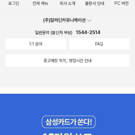
수 있으리라 믿어의심치 않는다!
진을 공유한다. 카페에서 커피 클래스, 아티스트와의 만남, 소규모 음
로그인
전체 메뉴
회사 소개
출판사 안내
PC 버전
악 공연 등을 개최하면서 고객들과 직접 소통한다. 그리고 홍대의 문
화적 정체성을 반영한 인테리어와 이벤트를 통해 지역 문화 형성에
(주)알라딘커뮤니케이션
기여한다. 온라인, 오프라인, 도시의 3대 축을 활용한 ‘3대 축 크리에
1544-2514
일반문의 (발신자 부담)
이터’로서 살아가는 것이다.” 크리에이터 정신은 이미 우리의 일상과
산업, 도시 전반에 배어들며 새로운 변화를 촉발하고 있다. 그 변화의
1:1 문의
FAQ
끝은 어디일까? 책을 마무리하며 모종린 교수는 우리가 향해야 할 ‘크
리에이터 유토피아’의 청사진을 제시한다. 디지털 기술과 소셜 미디
중고매장 위치, 영업시간 안내
어의 발달이 개인의 창작 활동을 촉진하고, 개인이 어디서나 자신의
정체성을 표현하면서 이를 통해 생계를 유지할 수 있는 사회다. 지역
소멸과 인구 절벽, 경직된 사회로 인한 무기력과 우울. 모든 트렌드의
중심에 크리에이터가 있었던 것처럼, 문제를 해결할 열쇠도 크리에이
터에게 있다. 자유롭고 창의적인 개인들이 늘어날수록 로컬의 경쟁력
이 강화되고 사회는 새로운 동력을 얻을 것이다. 소수 크리에이터만
이 살아남는 치열한 경쟁 사회와 모두가 크리에이터가 되는 창조 사
회, 우리는 어떤 미래를 맞이할 것인가? 《크리에이터 소사이어티》를
통해 그 답을 찾기를 바란다.