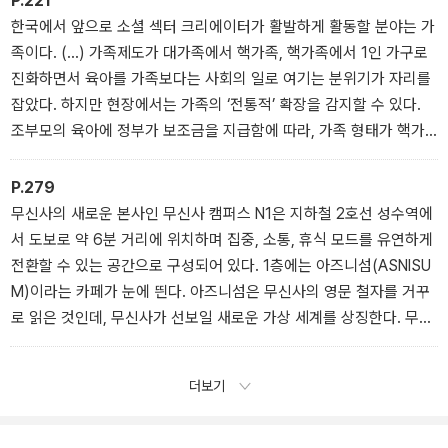
P.221
한국에서 앞으로 소셜 섹터 크리에이터가 활발하게 활동할 분야는 가
족이다. (...) 가족제도가 대가족에서 핵가족, 핵가족에서 1인 가구로
진화하면서 육아를 가족보다는 사회의 일로 여기는 분위기가 자리를
잡았다. 하지만 현장에서는 가족의 ‘전통적’ 확장을 감지할 수 있다.
조부모의 육아에 정부가 보조금을 지급함에 따라, 가족 형태가 핵가
족에서 3대 가족의 느슨한 연대로 복원되고 있는 것이다.
P.279
무신사의 새로운 본사인 무신사 캠퍼스 N1은 지하철 2호선 성수역에
서 도보로 약 6분 거리에 위치하며 집중, 소통, 휴식 모드를 유연하게
전환할 수 있는 공간으로 구성되어 있다. 1층에는 아즈니섬(ASNISU
M)이라는 카페가 눈에 띈다. 아즈니섬은 무신사의 영문 철자를 거꾸
로 읽은 것인데, 무신사가 선보일 새로운 가상 세계를 상징한다. 무신
사는 아즈니섬 카페를 통해 성수동의 로컬 브랜드, 이를테면 서울앵
무새, 오버도즈도넛앤커피, 프라이데이베이커리 등과의 협업을 계획
더보기
하고 있다.