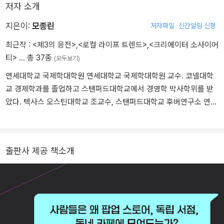
저자 소개
지은이:
모종린
저자파일
신간알림 신청
최근작 :
<제3의 응전>
,
<로컬 라이프 트렌드>
,
<크리에이터 소사이어
티>
… 총 37종
(모두보기)
연세대학교 국제학대학원 연세대학교 국제학대학원 교수. 코넬대학
교 경제학과를 졸업하고 스탠퍼드대학교에서 경영학 박사학위를 받
았다. 텍사스 오스틴대학교 조교수, 스탠퍼드대학교 후버연구소 연구
위원, 연세대학교 언더우드국제대학장, 국제처장, 국제학대학원장 등
을 역임했다. ‘골목길 경제학자’로 불리며 지역과 로컬, 도시와 라이프
스타일의 관계를 연구해왔다. 또한 문화가 경제를 바꾸고, 기술을 길
출판사 제공 책소개
들이며, 도시를 성장시킨다는 독창적 시각으로 한국 사회에 중요한
화두를 던져왔다. 지은 책으로는 『골목길 자본론』, 『머물고 싶은 동네
가 뜬다』, 『인문학, 라이프스타일을 제안하다』, 『크리에이터 소사이
어티』 등이 있다. 『제3의 응전』은 기술이 주도하는 세상에서 여전히
인간이 구심점이 될 수 있는 이유와 조건을 산업혁명에서 디지털 혁
명까지, 기술의 지배에 맞서온 문화 응전의 역사를 통해 살펴본다. 구