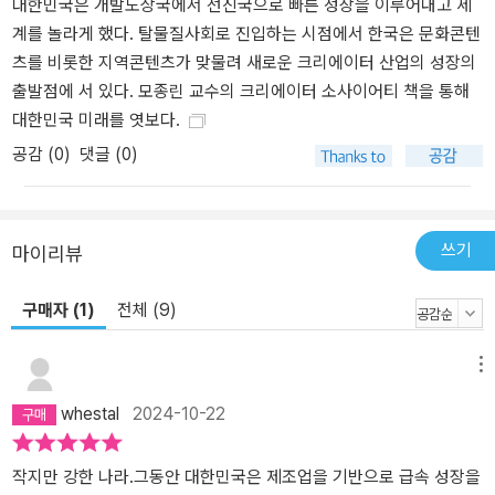
대한민국은 개발도상국에서 선진국으로 빠른 성장을 이루어내고 세
주었지만, 앞으로는 개인 소유의 AI와 블록체인이 다양한 디지털 솔
계를 놀라게 했다. 탈물질사회로 진입하는 시점에서 한국은 문화콘텐
루션을 제공하는 ‘개인 기술’로서 크리에이터 경제의 토대가 될 것이
츠를 비롯한 지역콘텐츠가 맞물려 새로운 크리에이터 산업의 성장의
다. 회사의 모든 직원이 크리에이터가 된다면? 앞으로 기업은 모든 직
출발점에 서 있다. 모종린 교수의 크리에이터 소사이어티 책을 통해
원을 크리에이터로 인식하고 지원하는 문화를 내재화해야 한다. 조직
대한민국 미래를 엿보다.
은 해체되고 기업은 크리에이터를 연결하는 플랫폼이 될 것이다. 그
공감 (
0
)
댓글 (0)
렇게 되면 기업 문화도 한층 더 자유로워진다. 예를 들어, 한때 논란이
었던 회사 직원의 브이로그(vlog)와 N잡은 새로운 회사 콘텐츠를 만
드는 협업 기회가 될 수 있다. 재택근무는 디지털 노마드 직원들을 위
쓰기
마이리뷰
한 기본 복지가 된다. 크리에이터 직원을 적극 받아들이는 데 그치지
않고 직원을 크리에이터로 성장시킬 수도 있다. 넷플릭스는 직원을
구매자 (1)
전체 (9)
브랜드로 만들어주는 대표적인 기업이다. 공동 창립자 리드 헤이스팅
스는 회사를 프로 스포츠 구단과 같이 경영한다. 직원들에게 다양한
교육을 제공하고 개개인의 성취를 적극적으로 홍보하며 각자의 개성
메뉴
과 가치를 강화하는 것이다. 넷플릭스의 인재들은 개인의 성공이 곧
whestal
2024-10-22
회사의 성공으로 이어진다는 것을 명확히 인식하며, 각자의 분야에서
리더로 자리매김한다. 제주와 양양, 포틀랜드와 쇠데르말름: 다시 살
작지만 강한 나라.그동안 대한민국은 제조업을 기반으로 급속 성장을
아나는 도시의 비밀은? 미래의 도시는 크리에이터와 콘텐츠가 동네