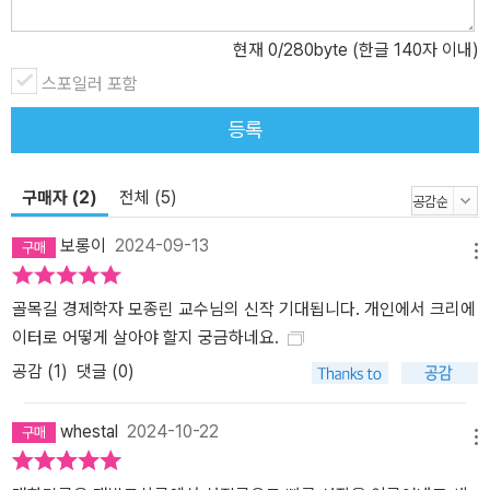
제시한다. 특히 3대 축의 개념을 주목해야 한다. 디지털과 물리적 공
간의 경계가 모호해지고 도시가 크리에이터의 중심지로 부상하면서
현재
0
/280byte (한글 140자 이내)
현대의 크리에이터는 온라인, 오프라인(상권), 도시(생활권)의 3대
스포일러 포함
축을 기반으로 활동하게 되었다. 3대 축 전략을 취하는 대표적인 기
업이 무신사다. 무신사는 온라인에서의 성공을 기반 삼아 오프라인에
등록
적극적으로 진출하고 있으며, 특히 성수동을 허브로 브랜드 정체성을
구축한다. 2022년 본사를 성수동으로 이전하고 2024년 성수동의
구매자 (2)
전체 (5)
상징적 장소인 대림창고를 인수했다. 온라인 플랫폼을 넘어 다양한
문화 활동이 이루어지는 창조적 장소로 각인되려는 것이다. 앞으로
보롱이
2024-09-13
무신사는 온라인과 타 지역 오프라인 매장에서도 ‘성수동 마케팅’을
메뉴
진행할 가능성이 높다. AI 시대, 어떤 기술이 주목받을까? 19세기 미
골목길 경제학자 모종린 교수님의 신작 기대됩니다. 개인에서 크리에
학자 윌리엄 모리스는 ‘아름다운 일’을 강조했다. 자유롭고 독립적으
이터로 어떻게 살아야 할지 궁금하네요.
로 창의성을 발휘하는 크리에이터는 현대판 윌리엄 모리스다. 그들은
‘나다움’을 무기 삼고 지적 기술 대신 공예 등 신체적 기술에서 새로운
공감 (
1
)
댓글 (0)
기회를 찾는다. 생성형 AI의 등장으로 크리에이터들의 입지가 좁아지
지는 않을까 하는 시각에 모종린 교수는 어떻게 답할까? AI는 인간을
whestal
2024-10-22
메뉴
대체하는 기술이 아닌 인간을 보조하는 기술이다. 기존의 빅테크가
시장을 독점하고 개인의 자율성을 억압하는 ‘집단 기술’의 예를 보여