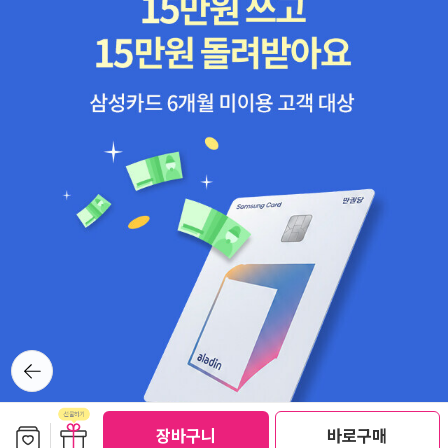
뒤로가
기
보관함담기
선물하기
장바구니
바로구매