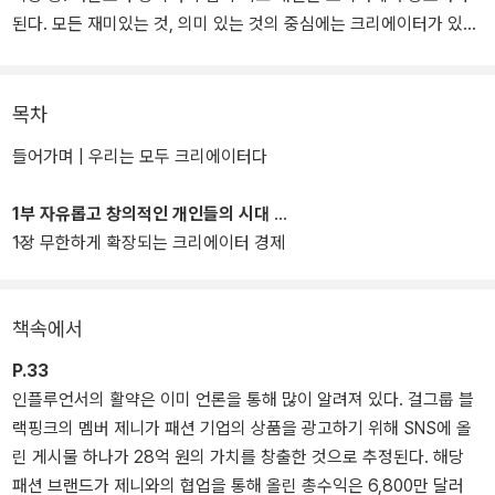
된다. 모든 재미있는 것, 의미 있는 것의 중심에는 크리에이터가 있다.
열정과 창의력으로 무장한 다양한 크리에이터들, 그들이 만들어갈 새
로운 사회와 경제란 어떤 모습일까?
목차
골목길의 가치에서 크리에이터 혁명까지, 시대의 변화를 한발 앞서
들어가며 | 우리는 모두 크리에이터다
포착해온 ‘골목길 경제학자’ 모종린 교수가 골목으로 대표되는 창조적
공간을 만들어낸 크리에이터와 그들이 만들어갈 ‘크리에이터 경제’에
1부 자유롭고 창의적인 개인들의 시대
주목한다.
1장 무한하게 확장되는 크리에이터 경제
책속에서
P.33
인플루언서의 활약은 이미 언론을 통해 많이 알려져 있다. 걸그룹 블
랙핑크의 멤버 제니가 패션 기업의 상품을 광고하기 위해 SNS에 올
린 게시물 하나가 28억 원의 가치를 창출한 것으로 추정된다. 해당
패션 브랜드가 제니와의 협업을 통해 올린 총수익은 6,800만 달러