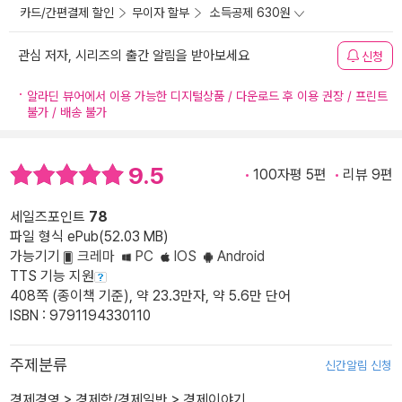
카드/간편결제 할인
무이자 할부
소득공제 630원
관심 저자, 시리즈의 출간 알림을 받아보세요
신청
알라딘 뷰어에서 이용 가능한 디지털상품 / 다운로드 후 이용 권장 / 프린트
불가 / 배송 불가
9.5
100자평 5편
리뷰 9편
세일즈포인트
78
파일 형식 ePub(52.03 MB)
가능기기
크레마
PC
IOS
Android
TTS 기능 지원
408쪽 (종이책 기준), 약 23.3만자, 약 5.6만 단어
ISBN : 9791194330110
주제분류
신간알림 신청
경제경영
>
경제학/경제일반
>
경제이야기