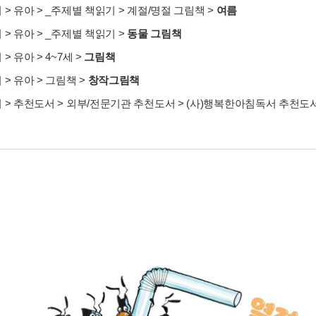
서
>
유아
>
_주제별 책읽기
>
계절/명절 그림책
>
여름
서
>
유아
>
_주제별 책읽기
>
동물 그림책
서
>
유아
>
4~7세
>
그림책
서
>
유아
>
그림책
>
창작그림책
서
>
추천도서
>
외부/전문기관 추천도서
>
(사)행복한아침독서 추천도