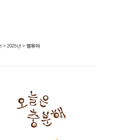
서
>
2025년
>
영유아