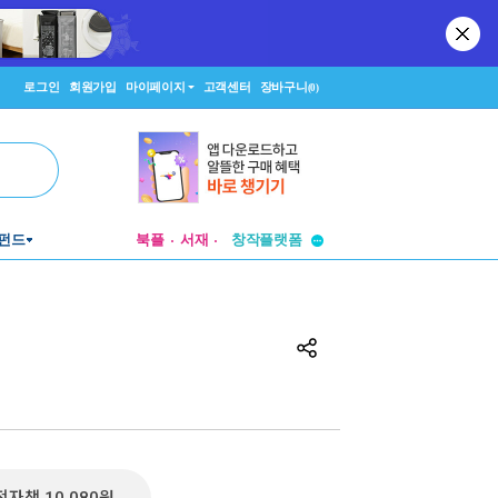
로그인
회원가입
마이페이지
고객센터
장바구니
(0)
펀드
북플
서재
투비컨티뉴드
창작플랫폼
투비컨티뉴드