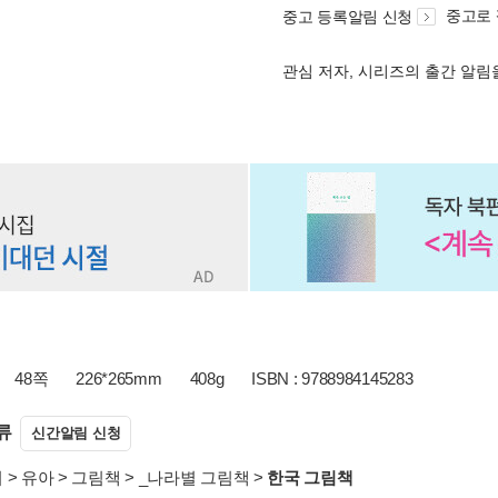
중고로
중고 등록알림 신청
관심 저자, 시리즈의 출간 알
48쪽
226*265mm
408g
ISBN : 9788984145283
류
신간알림 신청
서
>
유아
>
그림책
>
_나라별 그림책
>
한국 그림책