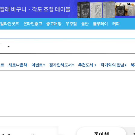
알라딘굿즈
온라인중고
중고매장
우주점
음반
블루레이
커피
서
스트
새로나온책
이벤트
정가인하도서
추천도서
작가와의 만남
북
종이책