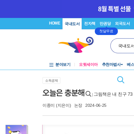
HOME
전자책
만권당
외국도서
국내도서
첫달무료
국내도
분야보기
오뒷세이아
추천마법사
베
소득공제
오늘은 충분해
그림책은 내 친구 73
|
이종미
(지은이)
논장
2024-06-25