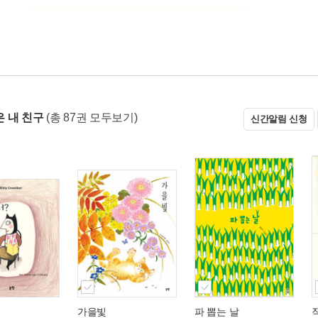
 내 친구
(총 87권 모두보기)
신간알림 신청
가을빛
파 뽑는 날