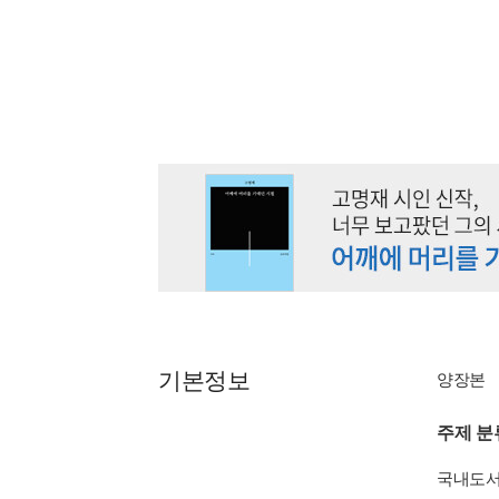
기본정보
양장본
주제 분
국내도