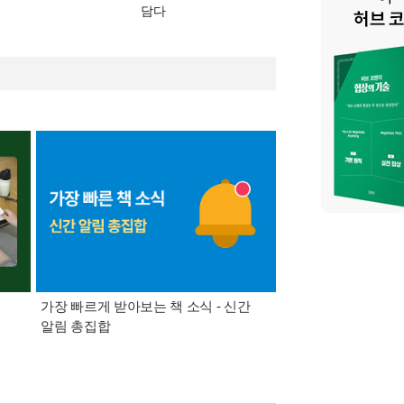
담다
가장 빠르게 받아보는 책 소식 - 신간
경기컬처패스 1만원 
알림 총집합