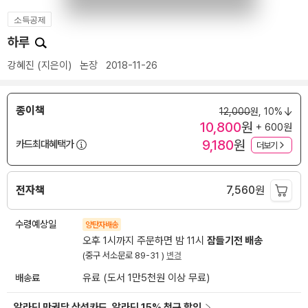
소득공제
하루
강혜진
(지은이)
논장
2018-11-26
종이책
12,000
원,
10%
10,800
원
+ 600원
9,180
원
카드최대혜택가
더보기
전자책
7,560
원
수령예상일
양탄자배송
오후 1시까지 주문하면 밤 11시
잠들기전 배송
(중구 서소문로 89-31 )
변경
배송료
유료 (도서 1만5천원 이상 무료)
알라딘 만권당 삼성카드, 알라딘 15% 청구 할인