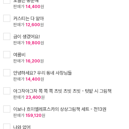
오늘은 충분해
판매가
14,400
원
커스티는 다 알아
판매가
12,600
원
금이 생겼어요!
판매가
19,800
원
여름비
판매가
16,200
원
안녕하세요? 우리 동네 사장님들
판매가
14,400
원
아그작아그작 쪽 쪽 쪽 츠빗 츠빗 츠빗 - 텃밭 시 그림책
판매가
23,400
원
이보나 흐미엘레프스카의 상상그림책 세트 - 전13권
판매가
159,120
원
나와 없어