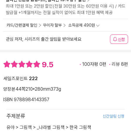
최대 1만원 또는 2만원 할인(전월 30만원 또는 60만원 이용 시) / 카드
발급월 +1개월까지는 전월 실적이 없어도 최대 1만원 혜택 제공
카드/간편결제 할인
무이자 할부
소득공제 490원
관심 저자, 시리즈의 출간 알림을 받아보세요
신청
9.5
100자평 0편
리뷰 8편
세일즈포인트
222
양장본
44쪽
210*280mm
373g
ISBN 9788984143357
주제분류
신간알림 신청
유아
>
그림책
>
_나라별 그림책
>
한국 그림책