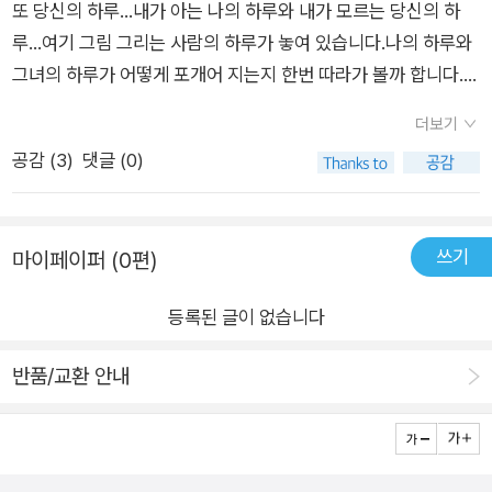
또 당신의 하루...내가 아는 나의 하루와 내가 모르는 당신의 하
루...여기 그림 그리는 사람의 하루가 놓여 있습니다.나의 하루와
그녀의 하루가 어떻게 포개어 지는지 한번 따라가 볼까 합니다.​출
근길, 지하철을 타고 일터로 가는 하루의 시작.자하철의 풍경과
더보기
사람들 속 그녀의 움직임들.작업실에 가기까지 지나치는 상점들
공감 (
3
)
댓글 (0)
과 작은 동물들과의 만남.​도착한 작업실 그녀의 책상 위에는 그녀
가 쓰는 문구와 필기구들이 빼곡합니다.다만 종이만이 깨끗한 얼
굴로 기다리고 있네요.그녀는 때론 천천히, 때론 빨리, 때론 신이
쓰기
마이페이퍼 (0편)
나서 그리기도 하고어떤 날은 막막함에 그만 두고 싶을 때도 있습
니다.그런 날은 다른 사람들도 그런 날이 있는지 궁금합니다.분주
등록된 글이 없습니다
한 거리에서, 조용한 서점에서사람들의 모습에서, 멋진 책들에서
다시 그릴 힘을 얻습니다.한 장, 또 한 장....그렇게 시간이, 그렇게
반품/교환 안내
그림이 흐릅니다.어둠이 찾아오고 길고 긴 하루가 끝납니다.그렇
지만 다시 뿌옇게 하늘에 빛이 번져나가고새 하루가 시작되고 다
시 오늘을 그립니다.그녀가 그려가는 하루, 또 하루그 하루와 하
루가 그 순간과 순간들이 쌓여서 그녀가 되어 갑니다.그녀의 그림