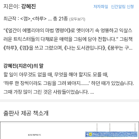
지은이:
강혜진
저자파일
신간알림 신청
최근작 :
<껌>
,
<하루>
… 총 21종
(모두보기)
“《얼간이 에멜리야의 마법 명령어》로 옛이야기 속 엉뚱하고 익살스
러운 트릭스터들의 다채로운 매력을 그림에 담아 전합니다.” 그림책
《하루》, 《껌》을 쓰고 그렸으며, 《나는 도서관입니다》, 《꿈꾸는 구
두》, 《저승사자를 이겨먹은 곤궁아주머니》, 《첫차를 타는 사람들》 등
에 그림을 그렸습니다.
강혜진(지은이)의 말
할 일이 아무것도 없을 때, 무엇을 해야 할지도 모를 때,
‘하루 한 장씩이라도 그림을 그려 봐야지…….’ 하던 때가 있었습니다.
그때 가장 많이 그린 것은 사람들이었습니다.
그리다 보면 사람들 사이의 이야기들이 나타날 것 같았습니다.
그림은 쌓여 가는데도 사람들 사이의 이야기는 찾지 못한 채 헤매기
출판사 제공 책소개
를 몇 해째…….
어느 날 사람들 사이에 저를 그리고, 제가 걷는 거리를 그리고, 때때로
드는 기분을 그리고,