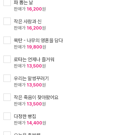
파 뽑는 날
판매가
16,200
원
작은 사람과 신
판매가
16,200
원
목탄 - 나무의 영혼을 담다
판매가
19,800
원
로타는 언제나 즐거워
판매가
13,500
원
우리는 말썽꾸러기
판매가
13,500
원
작은 죽음이 찾아왔어요
판매가
13,500
원
다정한 빵집
판매가
14,400
원