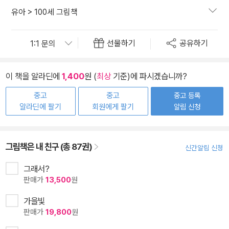
유아
>
100세 그림책
선물하기
공유하기
이 책을 알라딘에
1,400
원 (
최상
기준)에 파시겠습니까?
중고
중고
중고 등록
알라딘에 팔기
회원에게 팔기
알림 신청
그림책은 내 친구 (총 87권)
신간알림 신청
그래서?
판매가
13,500
원
가을빛
판매가
19,800
원