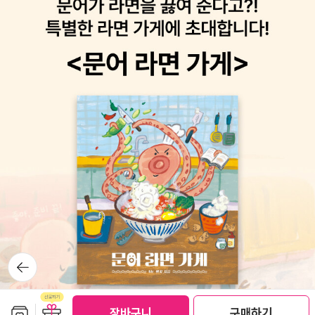
뒤로가
기
보관함담기
선물하기
장바구니
구매하기