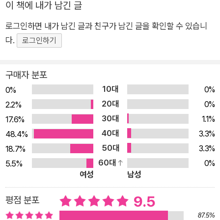
의 하루를 보내고 있는 우리들과 우리 삶의 공간이 생생하게 담겨
이 책에 내가 남긴 글
있어 독자들 역시 그곳에서 하루의 시간을 보내는 듯한 느낌 또한
로그인하면 내가 남긴 글과 친구가 남긴 글을 확인할 수 있습니
자연스럽게 가지게 됩니다. 빼곡한 거리의 모습에 비해 혼자만의
다.
로그인하기
작업실은 고독하고 외로울 때도 있습니다. 그림이 막힘없이 그려
지는 날도 있지만 고독과 싸우며 꾸역꾸역 그려야 하는 날도 있으
니까요. 반복되는 일상이 늘 순탄하게만 흘러 주지 않는 건 우리
구매자 분포
모두 마찬가지겠지요. 그럴 때, 주인공은 거리로 나가서 사람들을
10대
0%
0%
둘러보고 서점에 들러 멋진 책을 만납니다. 소박하지만 의미 있는
20대
0%
2.2%
환기가 이뤄지면 돌아와 한 장, 또 한 장…… 다시 열심히 그림을
30대
1.1%
17.6%
그리고, 하루가 저물어 가지요. 누구에게나 시작의 시간이 있듯이
40대
3.3%
48.4%
그 힘든 ‘처음’의 과정을 치열하게 그려나간 기록 《하루》는 한 개
50대
3.3%
18.7%
인의 이야기이기도 하지만 어쩌면 우리 모두의 이야기이기도 합
60대
0%
5.5%
니다. 우리의 하루는 어떤 모습으로 쌓여 갈까요? 《하루》의 마지
여성
남성
막 장을 넘기면 알 수 있습니다. 뒤표지 가득한 그림들 옆에 깨알
9.5
평점 분포
같은 메모들은 이 그림이 매일매일 조금씩 꾸준히 그려졌다는 걸
보여 주지요. 그 멋진 ‘하루들’이 모여 바로 우리가 보는 이 책, 멋
87.5%