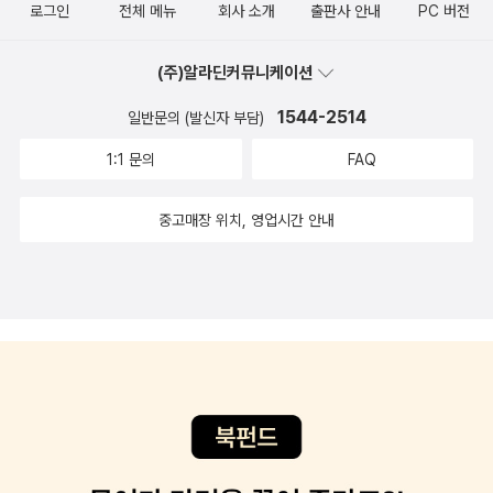
로그인
전체 메뉴
회사 소개
출판사 안내
PC 버전
속 사람들의 하루도 그러합니다.처음에는 그녀의 하루를 보다가
그녀의 하루 속의 사람들을 보다가다시 그녀를 보고 그러다가 그
(주)알라딘커뮤니케이션
속에서 나를 봅니다.변하는 것 하나 없이 반복되는 하루를 살아가
1544-2514
일반문의 (발신자 부담)
는 것 같지만 그녀의 그림이 하루 하루 쌓여가듯이나의 하루 하루
도 그렇게 쌓여갑니다.순간과 순간이 쌓여 하루가 되고하루와 하
1:1 문의
FAQ
루가 쌓여 내 인생이 또 내가 됩니다.우주의 작은 먼지와 티끌이
쌓이고 모여서반짝이는 별이 된 것처럼,우리의 아무것도 아닌 것
중고매장 위치, 영업시간 안내
같은 순간과 하루가 쌓이고 모여서반짝이는 내가 되는 게 아닐까
요?오늘도 하루치의 나로 반짝반짝 빛났을 우리에게내일의 하루
가 다가옵니다.내일 하루치의 반짝임을 품고 말입니다.내게 주어
진 순간들이나에게 허락된 하루가 얼마나 소중한지돌아보고 감
사하게 되는 그림책 <하루>오늘 하루의 나를 뿌듯한 마음으로
꼬옥 안아봅니다.오늘도 반짝반짝 빛나는 우리의 <하루>를 보
내시기 바랍니다.