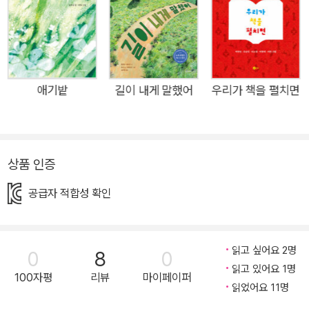
상점을 지나 작업실로 향합니다. ‘나’는 화가입니다. 어떤 날은 춤
을 추듯 경쾌하게 작업이 진행되기도 하고 어떤 날은 막막해서 그
만 그리고 싶은 날도 있습니다. 다른 사람들에게도 그런 날이 있
을까요? ■ 세상의 모든 ‘하루’와, 하루하루가 쌓여 만들어 갈 ‘미
래’에 보내는 깊은 공감과 따뜻한 응원 잔잔한 듯 흐르다가 마음
애기밭
길이 내게 말했어
우리가 책을 펼치면
의 어느 부분을 탁, 치는 문장들. 한 장면, 한 장면, 감정이 직관적
으로 느껴지는 그림들. 분주한 아침부터, 도시가 잠들 때까지 이
어지는 작품 《하루》는 작가의 자전적인 이야기이기도 합니다. 강
상품 인증
혜진 작가는 자신의 그림이 책으로 나올 수 있을지 모르는 상황에
서 꾸준히 그림을 그렸습니다. 그 그림들은 어느새 하나의 이야기
공급자 적합성 확인
가 되었고, 책으로 나오게 되었습니다. 원하는 것을 이루기 위해
미래를 알 수 없이 그저 준비하는 과정이 어떻게 즐거울 수만 있
을까요? 때로는 막막하고, 때로는 외로운 시간을 보내며 작가는
읽고 싶어요 2명
0
8
0
끈질기게 작업했습니다. 그 결과 《하루》에 담긴 사람들과 거리
읽고 있어요 1명
100자평
리뷰
마이페이퍼
읽었어요 11명
풍경에는 개성과 살아 있는 생명력이 넘칩니다. 페이지마다 각자