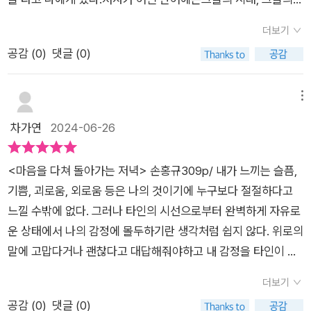
보게 하는 문학의 힘을 느끼게 합니다.저자는 문학을 통해 자신의
는지 알 것 같다.“해당 게시물은 출판사로부터 도서를 제공받아
삶이 담겨있다고 했듯그의 글에는 그의 시대와 삶이 담겨있었다.
삶을 돌아보며, 동시에 독자들의 삶도 돌아보게 합니다. 할머니와
더보기
작성되었습니다.”
고단하고도 뜨거운 삶에 대해서,가족에 대해서,소설가가 되는 과
의 추억, 부모님과의 관계, 그리고 어린 시절의 기억들을 통해 인
공감 (
0
)
댓글 (0)
정에 대해서,문학에 대해서,소설가로서의 이야기를 꽉차게 담고
생의 굴곡을 함께 나눕니다. 이는 우리 모두가 겪는 보편적인 경
있다.우리는 자주 접할 수 없던튀르키예, 팔레스타인, 베트남, 인
험이기에 독자들은 공감과 위로를 얻습니다. 특히, 부모님의 모습
도 등의다양한 나라의 문학 이야길 들을 수 있어서 좋았다.그는
메뉴
속에서 자신의 부모님을 떠올리며 이해와 애정을 느끼게 합니다.
누구보다도 확실하게 이야기를 풀어가곤작가가 글을 퇴고하듯
차가연
2024-06-26
고독은 이 책의 중요한 주제 중 하나입니다. 저자는 우리가 이 세
삶을 퇴고,즉, 수정해나가는 듯했다.굵은 선과 같은 글은단단하게
계에 속하면서도 추방당한 기분을 느끼는 이유를 고독으로 설명
까지 느껴졌다.스스로의 삶과 문학을 꿰뚫어써내려간 듯한 글 속
합니다. 이는 현대 사회에서 많은 사람들이 느끼는 감정으로, 저
<마음을 다쳐 돌아가는 저녁> 손홍규309p/ 내가 느끼는 슬픔,
엔 위로도 담겨있었다.잔잔하게 위로하겠다고 다독이는 것이 아
자는 이를 문학을 통해 위로하고자 합니다. 문학은 고독한 이들이
기쁨, 괴로움, 외로움 등은 나의 것이기에 누구보다 절절하다고
닌묵직한 인생 속의 깨달음 속에서미처 나도 몰랐던 마음을 위로
모여 이야기꽃을 피워가는 공간임을 강조하며, 독자들에게 문학
느낄 수밖에 없다. 그러나 타인의 시선으로부터 완벽하게 자유로
를 당한 듯했다.짤막한 세 개의 단편이 실린미니픽션은 순식간에
의 따뜻한 위로를 전합니다.저자는 문학이 절망을 다루고, 그 절
운 상태에서 나의 감정에 몰두하기란 생각처럼 쉽지 않다. 위로의
빨려 들어 읽었다.그의 소설도 꼭 읽어보리라.감히 말하자면,오래
망을 노래하며, 꿈을 꾸게 해주는 힘을 가진다고 말합니다. 깊은
말에 고맙다거나 괜찮다고 대답해줘야하고 내 감정을 타인이 부
도록 기억될 소설가이지 않을까 싶다.어쩌면 미니픽션의 소설가
절망 속에서 희망을 찾으려는 노력은 문학이 우리에게 주는 가장
담스러워할까봐 억눌러야 할 때도 있다. 이 모든 감정은 설령 이
처럼.책의 마지막, 미니픽션 중에는한 노인 소설가의 이야기를 그
더보기
큰 선물입니다. 또한, 저자는 독서와 글쓰기를 통해 자신의 내면
미 존재했다 해도 시간이 흐른 뒤에야 실감할 수도 있기 때문에
린다.어쩌면 스스로일지도 모르는 이야기를미니픽션으로 그려본
공감 (
0
)
댓글 (0)
과 대면하면서 동시에 세계와 대면한다고 말합니다. 이는 독자들