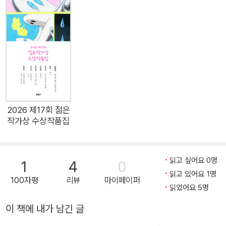
명을 이해해보려는 시도는 왜 늘 실패하는가, 언어란 무엇이며 문
학은 무엇을 할 수 있는가. 우직하면서도 치열하게 이 땅에 발을
딛고 사는 사람들의 이야기를 풀어내는 소설가이자 탐독가인 저
자가 안으로 짊어온 물음과 세상을 향해 던지는 질문들, 그리고
이에 대해 지금까지 찾아낸 자신만의 대답을 아름다운 문장에 담
았다. 더불어 사는 우리네 삶을 바라보는 따뜻한 눈, 현대 사회의
숨겨진 야만성을 지적하는 냉철한 시선으로 빚어낸 개성 넘치는
문장은 이번 산문집에서도 차분히 만날 수 있다. 문학에 대한 존
2026 제17회 젊은
작가상 수상작품집
중과 글쓰기에 대한 진지한 태도, 책 읽는 사람의 준비된 마음과
자세, 그리고 인간성에 대한 깊은 사유의 흔적을 이 산문집에서
확인할 수 있다. “세상이 들려준 이야기를 받아 적는 것만으로도
읽고 싶어요 0명
1
4
0
소설이 되는 비장하게 희극적인 삶을 삭제할 수 없는 나로서는 여
읽고 있어요 1명
100자평
리뷰
마이페이퍼
전히, 문학은 소다.” ‘산문 정신이란 무엇인가’를 보여준다 저자는
읽었어요 5명
내심 이번에 낸 두번째 산문집이 독자들에게 첫 산문집으로 불리
이 책에 내가 남긴 글
기를 바란 만큼 무척 공을 들였다. 3년 전에 출간한 『다정한 편