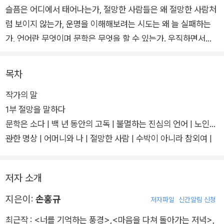
슬픔은 어디에서 태어나는가, 절망한 사람들은 왜 절망한 사람처
럼 보이지 않는가, 운명을 이해해보려는 시도는 왜 늘 실패하는
가, 언어란 무엇이며 문학은 무엇을 할 수 있는가. 우직하면서도
치열하게 이 땅에 발을 딛고 사는 사람들의 이야기를 풀어내는 소
설가이자 탐독가인 저자가 안으로 짊어온 물음과 세상을 향해 던
목차
지는 질문들, 그리고 이에 대해 지금까지 찾아낸 자신만의 대답을
작가의 말
아름다운 문장에 담았다.
1부 절망을 말하다
문학은 소다 | 백 년 동안의 고독 | 불멸하는 진심의 언어 | 노인에
더불어 사는 우리네 삶을 바라보는 따뜻한 눈, 현대 사회의 숨겨
관한 명상 | 어머니와 나 | 절망한 사람 | 수박이 아니라 참외여 |
진 야만성을 지적하는 냉철한 시선으로 빚어낸 개성 넘치는 문장
인간은 다시 신비로워져야 한다
은 이번 산문집에서도 차분히 만날 수 있다. 문학에 대한 존중과
글쓰기에 대한 진지한 태도, 책 읽는 사람의 준비된 마음과 자세,
저자 소개
그리고 인간성에 대한 깊은 사유의 흔적을 이 산문집에서 확인할
수 있다.
지은이:
손홍규
저자파일
신간알림 신청
최근작 :
<너를 기억하는 풍경>
,
<마음을 다쳐 돌아가는 저녁>
,