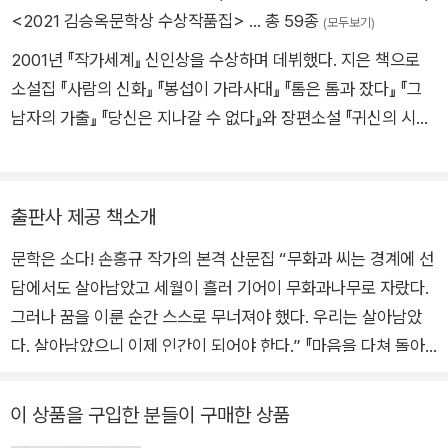
<2021 김승옥문학상 수상작품집>
… 총 59종
(모두보기)
2001년 『작가세계』 신인상을 수상하며 데뷔했다. 지은 책으로
소설집 『사람의 신화』 『봉섭이 가라사대』 『톰은 톰과 잤다』 『그
남자의 가출』 『당신은 지나갈 수 없다』와 장편소설 『귀신의 시
대』 『청년의사 장기려』 『이슬람 정육점』 『서울』 『파르티잔 극장』
『예언자와 보낸 마지막 하루』, 산문집 『다정한 편견』 『마음을 다
쳐 돌아가는 저녁』 등이 있다. 노근리평화문학상, 백신애문학상,
출판사 제공 책소개
오영수문학상, 채만식문학상, 이상문학상, 요산김정한문학상을
문학은 소다! 손홍규 작가의 본격 산문집 “무화과 씨는 경계에 선
수상했다.
담에서도 살아남았고 세월이 흘러 기어이 무화과나무로 자랐다.
그러나 꿈을 이룬 순간 스스로 무너져야 했다. 우리는 살아남았
다. 살아남았으니 이제 인간이 되어야 한다.” 『마음을 다쳐 돌아
가는 저녁』(교유서가, 2018) 재출간 이 책은 2018년 이상문학상
대상을 수상한 손홍규 작가의 산문집이다. 슬픔은 어디에서 태어
이 상품을 구입한 분들이 구매한 상품
나는가, 절망한 사람들은 왜 절망한 사람처럼 보이지 않는가, 운