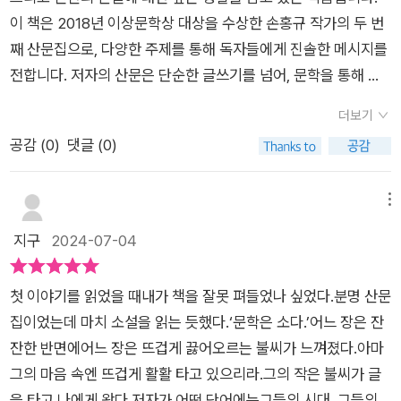
행에 대해 생각해 보기도 했다. 늙는다는 것에 대해서도 튀르키예
이 책은 2018년 이상문학상 대상을 수상한 손홍규 작가의 두 번
라는 조금은 낯선 나라의 문학과 사람에 대해서도 생각해 보았다.
째 산문집으로, 다양한 주제를 통해 독자들에게 진솔한 메시지를
또 우리의 아픈 현대사를 생각해 보기도 했다. 군부 정권, 노동자,
전합니다. 저자의 산문은 단순한 글쓰기를 넘어, 문학을 통해 삶
가깝게는 세월호까지, 2024년도 크게 달라진 것은 없는 것 같지
을 이해하고 인간의 본질을 탐구하려는 진지한 시도입니다. 손홍
만... 그리고 이 책을 다 읽고 나서는 결국 문학, 글쓰기, 작가, 이
더보기
규 작가는 이 산문집에서 문학이란 무엇인지, 인간의 본질은 무엇
단어가 나에게 가장 남는 말이었다.난 작가가 되고 싶었다. 고등
공감 (
0
)
댓글 (0)
인지에 대한 끊임없는 질문을 던집니다.이 책은 다양한 문학적 통
학교 때, 서머싯 몸의 ‘인간의 굴레’를 읽고 깊은 감동을 받아서
찰과 감성을 담아내며 독자에게 깊은 울림을 전합니다. 소설과 에
그런 작품을 써보고 싶었다. 그래서 국문과에 갔다. 그렇지만 제
세이의 경계를 넘나들며, 저자는 자신의 삶과 생각을 투명하게 드
메뉴
대로 된 글을 써 본 적이 없다. 이 책의 저자는 책 중간에 은퇴를
러내며 독자와 교감합니다. 또한 책 속의 여러 구절들을 통해 느
지구
2024-07-04
말하지만 나는 데뷔조차 해 본 적이 없는 것이다. 언젠가는 나만
껴지는 저자의 사유는 우리에게 문학이란 무엇인지, 인생이란 무
의 작품을 써 봐야지 하면서 시간만 흐르고 나이만 먹고 있다. 이
엇인지에 대한 깊은 질문을 던집니다.책의 첫 구절에서 소가 모든
게 은근히 내 마음 한 켠에 남았나 보다. 이러한 나의 정서가 이
첫 이야기를 읽었을 때내가 책을 잘못 펴들었나 싶었다.분명 산문
감각과 여섯 번째 감각을 맞바꾸었다는 이야기는 인상적입니다.
글과 뭔가 맞다. 마치 내가 쓴 일기를 읽는 것 같기도 하고 나와
집이었는데 마치 소설을 읽는 듯했다.‘문학은 소다.’어느 장은 잔
저자는 소가 낯선 세계를 경험하면서 새로운 눈을 얻는 과정을 통
대화를 나누는 것 같기도 했다. 술은 안 마시는데 마치 함께 술잔
잔한 반면에어느 장은 뜨겁게 끓어오르는 불씨가 느껴졌다.아마
해, 익숙한 세계를 버리고 새로운 세계로 태어나는 경험을 상징적
을 나누는 것 같은 기분도 든다. 뭐랄까? 참 맛있는, 운치가 있는
그의 마음 속엔 뜨겁게 활활 타고 있으리라.그의 작은 불씨가 글
으로 그려냅니다. 이는 독자들에게 새로운 시각으로 세상을 바라
책이다. 왜 교유당에서 서포터즈의 마지막 책으로 이 책을 선정했
을 타고 나에게 왔다.저자가 어떤 단어에는그들의 시대, 그들의