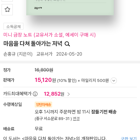
소득공제
미니 금장 노트 (교유서가 소설, 에세이 구매 시)
마음을 다쳐 돌아가는 저녁
손홍규
(지은이)
교유서가
2024-05-20
정가
16,800원
15,120
판매가
원
(10% 할인) +
마일리지 500원
12,852
카드최대혜택가
원
수령예상일
양탄자배송
오후 1시까지 주문하면 밤 11시
잠들기전 배송
(중구 서소문로 89-31 )
변경
배송료
무료
이 도서는 <
마음을 다쳐 돌아가는 저녁
>의 개정판입니다.
구판 보기