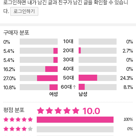
견』에 대해 신형철 평론가는 “이문구 소설의 한 대목처럼, 잘 감
로그인하면 내가 남긴 글과 친구가 남긴 글을 확인할 수 있습니
추어 더 환해진 불빛이 두근거리고 있”다고 평했고, 신용목 시인
다.
로그인하기
은 “그가 말하는 사랑에는 도취가 없고 희망에는 미래가 없다. 그
때 사랑과 희망은 세속적 인생론이 덧씌워놓은 윤리와 초월의 영
구매자 분포
토에서 해방되어 비로소 최대치의 사랑과 희망에 이른다”며 추천
10대
0%
0%
했다. 독자들은 저마다 추천인이 되어 책 속 문장을 자신의 SNS
20대
2.7%
5.4%
에 기록하고 전파할 정도로 사랑을 받은 산문집이었다. 하지만 발
30대
0%
5.4%
표 지면상 원고지 4.5매라는 짧은 형식에 담은 소품이라 자신의
40대
0%
16.2%
문학 세계를 제대로 보여주기에는 부족했다고 여기고, 다음 산문
50대
24.3%
27.0%
집을 벼려오던 터였다. 산문이 범람하는 시절이지만, 이번 산문집
60대
8.1%
10.8%
은 산문 정신이란 무엇인가를 여실히 보여주는 묵직한 작품이다.
여성
남성
10.0
평점 분포
100%
0%