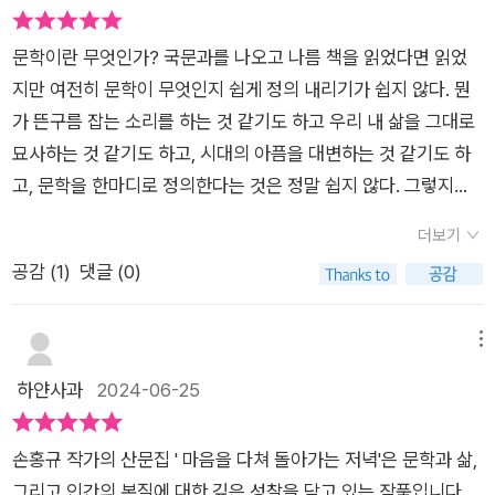
문학이란 무엇인가? 국문과를 나오고 나름 책을 읽었다면 읽었
지만 여전히 문학이 무엇인지 쉽게 정의 내리기가 쉽지 않다. 뭔
가 뜬구름 잡는 소리를 하는 것 같기도 하고 우리 내 삶을 그대로
묘사하는 것 같기도 하고, 시대의 아픔을 대변하는 것 같기도 하
고, 문학을 한마디로 정의한다는 것은 정말 쉽지 않다. 그렇지만
문학하면 느껴지는 정서가 있다. 그리움? 아련함? 해질 녘에 의
더보기
자에 앉아 노을을 보며 드는 노곤함, 안식, 피곤, 내게 문학은 그
공감 (
1
)
댓글 (0)
런 느낌이다. 이 책을 읽는 내내 문학에 대해 생각했다. 저자가 문
학을 언급한 부분도 있고 그렇지 않은 부분도 있었는데 이상하게
도 계속 그런 생각이 났다. 이 책은 분명 산문집이지만 시 같기도
메뉴
하고 소설 같기도 했다. 분명한 메시지가 있는 것 같기도 하고 모
하얀사과
2024-06-25
호하기도 했다. 다양한 에피소드마다 조금씩 차이도 있었는데 절
망이 처절하게 느껴지는 부분도 있었고 가난이 뼛속까지 와닿는
손홍규 작가의 산문집 ' 마음을 다쳐 돌아가는 저녁'은 문학과 삶,
부분도 있었다. 책을 읽으며 고향에 대해 생각해 보기도 했고 여
그리고 인간의 본질에 대한 깊은 성찰을 담고 있는 작품입니다.