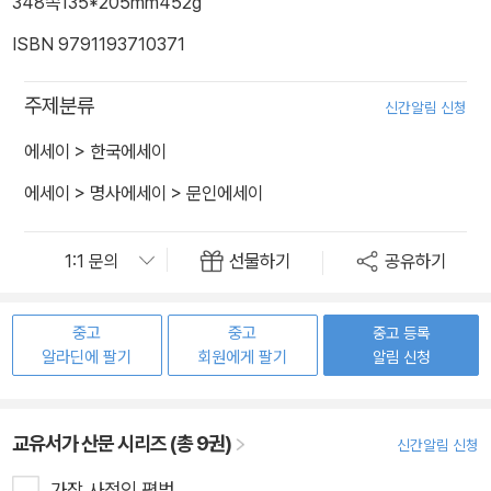
348쪽
135*205mm
452g
ISBN 9791193710371
주제분류
신간알림 신청
에세이
>
한국에세이
에세이
>
명사에세이
>
문인에세이
선물하기
공유하기
중고
중고
중고 등록
알라딘에 팔기
회원에게 팔기
알림 신청
교유서가 산문 시리즈 (총 9권)
신간알림 신청
가장 사적인 평범