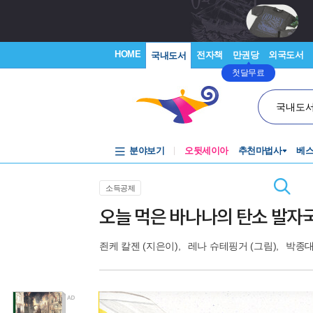
HOME
전자책
만권당
외국도서
국내도서
첫달무료
국내도
분야보기
오뒷세이아
추천마법사
베
소득공제
오늘 먹은 바나나의 탄소 발자
죈케 칼젠
(지은이),
레나 슈테핑거
(그림),
박종