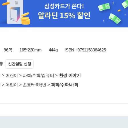
96쪽
165*220mm
444g
ISBN : 9791158364625
류
신간알림 신청
서
>
어린이
>
과학/수학/컴퓨터
>
환경 이야기
서
>
어린이
>
초등5~6학년
>
과학/수학/사회