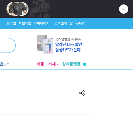
로그인
회원가입
마이페이지
고객센터
장바구니
(0)
투비컨티뉴드
펀드
북플
서재
창작플랫폼
투비컨티뉴드
원