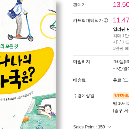
13,5
판매가
11,4
카드최대혜택가
알라딘 
최대 1만
시) / 
1만원 
마일리지
750원(5
+ 5만원
배송료
유료 (도
수령예상일
양탄자배
밤 10
(중구 서
Sales Point :
150