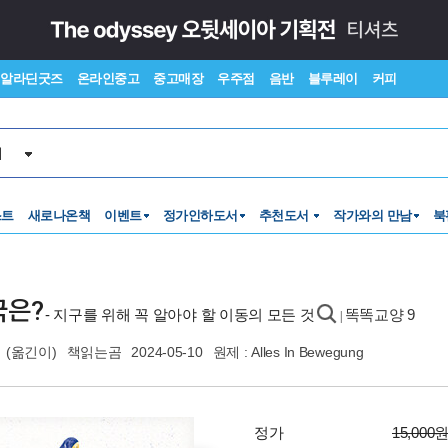
알라딘굿즈
온라인중고
중고매장
우주점
음반
블루레이
커피
서
스트
새로나온책
이벤트
정가인하도서
추천도서
작가와의 만남
북
국은?
- 지구를 위해 꼭 알아야 할 이동의 모든 것
똑똑교양 9
|
대
(옮긴이)
책읽는곰
2024-05-10
원제 : Alles In Bewegung
정가
15,000