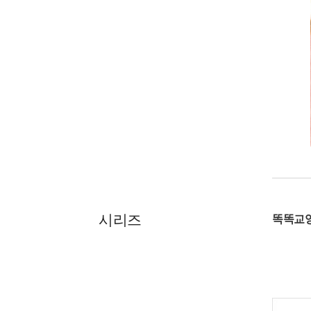
시리즈
똑똑교