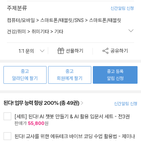
주제분류
신간알림 신청
컴퓨터/모바일
>
스마트폰/태블릿/SNS
>
스마트폰/태블릿
건강/취미
>
취미기타
>
기타
선물하기
공유하기
중고
중고
중고 등록
알라딘에 팔기
회원에게 팔기
알림 신청
된다! 업무 능력 향상 200% (총 49권)
신간알림 신청
[세트] 된다! AI 챗봇 만들기 & AI 활용 입문서 세트 - 전3권
판매가
55,800
원
된다! 교사를 위한 에듀테크 바이브 코딩 수업 활용법 - 제미나