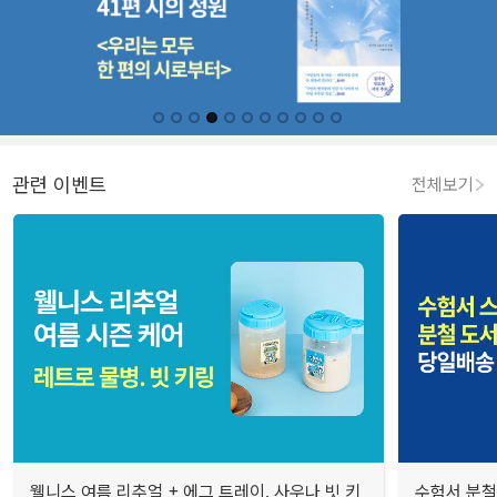
관련 이벤트
전체보기
웰니스 여름 리추얼 + 에그 트레이. 사우나 빗 키
수험서 분철