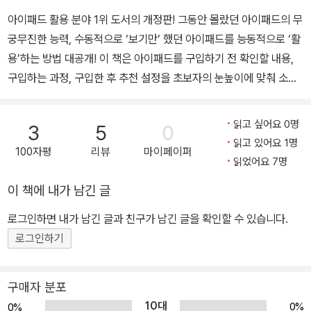
아이패드 활용 분야 1위 도서의 개정판! 그동안 몰랐던 아이패드의 무
궁무진한 능력, 수동적으로 ‘보기만’ 했던 아이패드를 능동적으로 ‘활
용’하는 방법 대공개! 이 책은 아이패드를 구입하기 전 확인할 내용,
구입하는 과정, 구입한 후 추천 설정을 초보자의 눈높이에 맞춰 소개
한다. 또한 아이패드에서 사용할 필수 앱, 다른 기기와 연동하는 방법,
문제가 생겼을 때 바로 해결하는 방법까지 알려 준다. 7만 구독자를
읽고 싶어요 0명
3
5
0
보유한 IT/가전/테크 유튜버 ‘톡써니’는 아이패드의 무궁무진한 활용
읽고 있어요 1명
100자평
리뷰
마이페이퍼
성을 영상으로 제작해 왔다. 누적 조회수 1,100만 '톡써니 테크' 채널
읽었어요 7명
에서 소개한 아이패드 구매 팁과 추천 설정, 업무/육아/취미 생활에
이 책에 내가 남긴 글
아이패드를 활용하는 방법을 이 책에 모두 수록했다. 특히, 이번 개정
판에는 잠금 화면 위젯, 스테이지 매니저 등 iPadOS 17 업데이트로
로그인하면 내가 남긴 글과 친구가 남긴 글을 확인할 수 있습니다.
달라진 점과 아이에게 아이패드를 줄 때 필요한 설정, 세세한 꿀팁까
로그인하기
지 더욱 알차게 담았다. 직장인이라면 아이패드의 이메일, 미리 알림,
메모, 아이워크 등을 활용해 업무 생산성을 좀 더 높일 수 있다. 학생
구매자 분포
이라면 아이패드를 활용해 더욱 편리하고 효율적으로 공부할 수 있
10대
0%
0%
다. 엄마 아빠라면 워크시트와 교육용 앱 등을 이용해 아이에게 부족