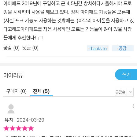
아이패드 2019년에 구입하고 근 4,5년간 방치하다가올해서야 드로
를 마무리할 수도 있어요. 이제는 아이패드를 넷플릭스, 유튜브 시청
잉을 시작하며 사용을 해보고 있다..정작 아이패드 기능들은 모른채
용만이 아니라 일상 곳곳에서 좀 더 가치 있게 쓸 수 있을 거예요! 이
(사실 프크 기능도 사용하는 것밖에는..)아무리 아이폰을 사용하고 있
젠 아이도 쓰는 아이패드! 일단 사 주기는 했는데, 어떻게 관리할지 걱
다고해도아이패드를 처음 사용하면 모르는 기능들이 많이 있을 사람
정되나요? 아이가 아이패드를 어떻게 관리하면 좋을지 걱정된다면
들에게 추천한다!
이 책을 참고해 보세요. 스크린 타임 설정과 앱 설치 허용을 비롯한 아
공감 (
0
)
댓글 (0)
이가 쓸 아이패드를 설정하는 방법부터, 톡써니가 자주 사용하는 엄
마 아빠를 위한 교육용 앱까지 다룹니다. 아이를 키우는 부모라면 적
극 활용해 보는 것을 추천해요! 아이패드, 아직도 단독으로 사용하세
쓰기
마이리뷰
요? 아이폰, 맥북은 물론 안드로이드, 윈도우와 연동해서 편의성 20
0% 향상하기! 애플 생태계에서 똑똑하게 살아남는 방법은 바로 애플
구매자 (0)
전체 (5)
의 굉장한 시너지를 활용하는 것이죠. 에어드롭, 핸드오프, 유니버설
컨트롤 등 애플 기기끼리 연동하면 몇 번 탭하는 것만으로도 자잘한
메뉴
단순 반복 작업을 간단히 끝낼 수 있어요. 간단한 연동 기능을 시작으
로 아이패드를 맥의 듀얼 모니터로 사용할 수 있는 기능도 설명해요.
유지
2024-03-29
이뿐만 아니라 안드로이드 사용자를 위해 호환성이 우수한 공통 앱으
로 아이패드와 연동, 공유하는 방법과 윈도우 사용자를 위한 서버 연