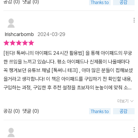
인 서평입니다.#아이패드24시간활용법 #톡써니 #이지스퍼블리싱
공감 (
0
)
댓글 (0)
는 아이패드의 구매 전 체크사항부터 구매 후 설정까지의 방법에 대
#아이패드 #책스타그램 #북스타그램 #책읽는엄마 #책과일상 #서
한 파트이다. 3~4장은 아이패드를 활용할 수 있는 툴과 다양한 앱에
평단 #서평 #북리뷰 #도서협찬
관한 내용이다. 5장은 아이패드와 스마트폰, PC를 연동하여 활용할
메뉴
수 있는 방법을 배울 수 있다. 마지막 6장은 사용하면서 발생하는 문
Irishcarbomb
2024-03-29
제들에 대한 해결 방법에 대한 파트이다. ​▶ 넷플릭스 빼면 아이패드
는 쓸모가 없을까?절대 NO!이 책을 읽고 나니 사용 가능한 기능에
[된다! 톡써니의 아이패드 24시간 활용법] 을 통해 아이패드의 무궁
대해 찬찬히 살펴볼 필요성을 지금까지 간과해왔다는 것을 깨달았다.
한 쓰임을 느끼고 있습니다. 평소 아이패드나 신제품이 나올때마다
무슨 기능이 있는지도 모르니 아예 사용 자체를 할 수 없는 것이
꼭 챙겨보던 유튜브 채널 [톡써니 테크] , 아마 많은 분들이 접해보셨
다. ▶ 아이패드의 기본 앱과 기능 활용하기1. 스테이지 매니저 - 멀티
을거라고 생각합니다! 이 책은 아이패드를 구입하기 전 확인할 내용,
태스킹 2. 프리폼 - 마인드 맵 그리기3. 메모 앱으로 PDF 문서 작업
구입하는 과정, 구입한 후 추천 설정을 초보자의 눈높이에 맞춰 소개
하기책에서는 이외에도 다양한 기능을 소개한다.▶ 아이패드 활용 꿀
합니다! 아이패드에서 사용할 필수 앱, 다른 기기와 연동하는 방법, 문
팁 (앱 추천)아이패드의 기본 기능과 기본 앱으로 조금 친해졌다면 본
더보기
제가 생겼을 때 바로 해결하는 방법을 안내하고 있으며, 직장인이라
격적으로 아이패드를 활용해 볼 시간이다. 저자는 다양하게 활용할
공감 (
0
)
댓글 (0)
면 아이패드의 이메일, 미리 알림, 메모, 아이워크 등을 활용해 업무
수 있는 무료, 유료 앱을 소개하고 사용 방법도 알려준다.(사진 참고)​
생산성을 좀 더 높일 수 있고, 학생이라면 아이패드를 활용해 더욱 편
▶ 추가적인 유용한 기능- 아이를 위한 아이패드 설정법- 윈도우 PC
리하고 효율적으로 공부할 수 있습니다. 저는 아이패드 인기 앱 프로
메뉴
와 연결하기▶「된다! 톡써니의 아이패드 24시간 활용법」 은!아래에