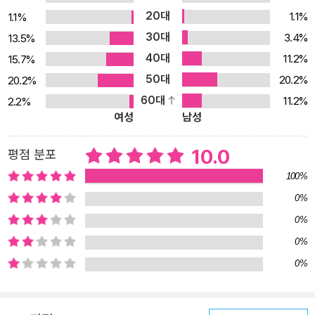
20대
1.1%
1.1%
한 학습을 보충해 줄 수 있다. 아이에게 아이패드를 선물해 줄 예정이
30대
3.4%
13.5%
라면 아이를 위한 아이패드 설정도 빠르게 해결할 수 있다. 그뿐만 아
40대
니라 아이패드 인기 앱 프로크리에이트로 드로잉하고, 굿노트로 다이
11.2%
15.7%
어리를 쓰며 다양한 취미 생활을 즐길 수도 있다. 아이패드를 다른 기
50대
20.2%
20.2%
기와 연동하는 방법도 친절하게 설명한다. 끝으로, 열심히 아이패드
60대
11.2%
2.2%
여성
남성
를 사용하다 고장이 났다고 해도 걱정할 필요 없을 만큼 다양한 문제
해결법까지 담겨 있다. 아이패드의 시작부터 끝까지 다룬 이 책과 함
10.0
평점 분포
께라면 ‘애플 생태계’에 첫 발을 들인 여행자도 어렵지 않게 탐험할 수
있다. 여태까지 아이패드를 단순히 넷플릭스나 유튜브를 보는 용도로
100%
만 사용해 왔다면, 이제부터는 ‘애플답게’ ‘똑똑하게 잘’ 활용할 수 있
0%
기를 바란다. 조회수 1,100만! 구독자 7만 명을 보유한 IT/가전/테크
0%
대표 유튜버! ‘톡써니’가 소개하는 아이패드의 모든 것! “여러분, 안녕
0%
하세요. 톡써니입니다!” IT/가전/테크 채널을 운영하는 인기 유튜버
0%
톡써니의 화제의 책! 《된다! 아이패드 하루 24시간》이 새로운 제목과
디자인, 더 꽉 찬 내용으로 돌아왔습니다. 독자들을 위해, 톡써니가 하
루 종일 아이패드와 한몸처럼 생활하며 쌓아 온 노하우와 꿀팁을 만