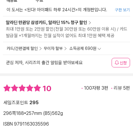
배송료
무료
이 도서는 <
된다! 아이패드 하루 24시간
>의 개정판입니다.
구판 보기
알라딘 만권당 삼성카드, 알라딘 15% 청구 할인
최대 1만원 또는 2만원 할인(전월 30만원 또는 60만원 이용 시) / 카드
발급월 +1개월까지는 전월 실적이 없어도 최대 1만원 혜택 제공
카드/간편결제 할인
무이자 할부
소득공제 690원
관심 저자, 시리즈의 출간 알림을 받아보세요
신청
10
100자평 3편
리뷰 5편
세일즈포인트
295
296쪽
188*257mm (B5)
562g
ISBN 9791163035596