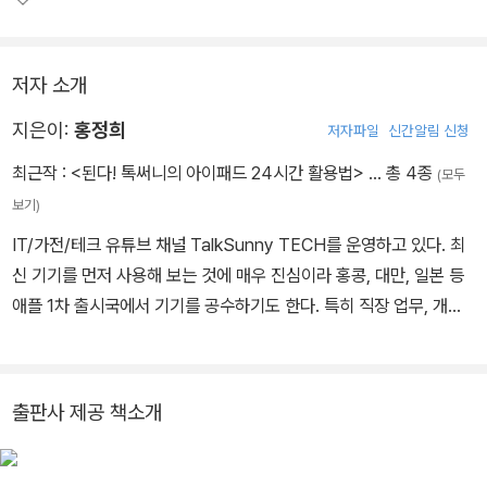
세세한 꿀팁까지 더욱 알차게 담았다.
저자 소개
지은이:
홍정희
저자파일
신간알림 신청
최근작 :
<된다! 톡써니의 아이패드 24시간 활용법>
… 총 4종
(모두
보기)
IT/가전/테크 유튜브 채널 TalkSunny TECH를 운영하고 있다. 최
신 기기를 먼저 사용해 보는 것에 매우 진심이라 홍콩, 대만, 일본 등
애플 1차 출시국에서 기기를 공수하기도 한다. 특히 직장 업무, 개인
공부, 취미 생활, 아이 교육 등 다양한 곳에서 아이패드와 한몸처럼 생
활하고 있는데, 그 과정에서 얻은 노하우를 모아 영상으로 제작한다.
유튜브에 올린 영상으로 도움을 받았다는 구독자들 덕분에 보람을 느
출판사 제공 책소개
끼며 살아가고 있다. [유튜브] youtube.com/@TALKSUNNY