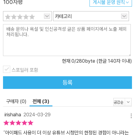
100자평
게시물 운영 원칙
나 보세요! 아이패드의 시작을 톡써니와 함께! 구입 방법부터 효율을
카테고리
확 높일 수 있는 추천 설정까지! 아이패드를 구입할 때 화면의 크기,
셀룰러의 여부 등에 따라 어떤 모델을 선택해야 할지 고민되나요? 이
왕 사는 아이패드, 더 저렴하고 좋은 혜택으로 구매하고 싶나요? 아
이패드를 처음 켰는데 대충 만져 보다가 결국 유튜브 동영상만 봤다
고요? 아이패드를 처음 사용한다면 톡써니가 속속들이 알려 주는 추
천 설정을 배워 보세요. 특히 배경화면, 위젯 등을 설정하면 나만의 아
현재
0
/280byte (한글 140자 이내)
이패드에 좀 더 애정이 갈 거예요. 매일 쓰는 아이패드인 만큼 환경 설
스포일러 포함
정도 중요하겠죠? 쓸데없이 소모되는 배터리를 아끼는 방법과 검색
등록
만 했다 하면 나타나는 사파리의 광고를 없애는 방법까지! 어딘가 모
르게 불편했던 아이패드의 온갖 추천/비추천 설정 방법도 모두 공개
합니다. 이전 OS부터 최신 업데이트 OS까지, 업데이트별로 해볼 수
구매자 (0)
전체 (3)
있는 기능도 눈에 띄게 표시해 두어 더 손쉬워요! 여러분도 톡써니가
irishaha
2024-03-29
소개하는 쾌적한 아이패드 환경 설정을 통해 아이패드를 빠르게 마스
메뉴
터해 보세요. 굿노트, 프로크리에이트, 루마퓨전 등 톡써니 선정! 아이
˝아이패드 사용이 더 이상 유튜브 시청만의 한정된 경험이 아니라는
패드에서 꼭 사용해야 할 대표 앱들을 알려 드려요 톡써니가 선정한