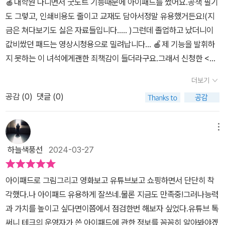
🍎대학원 다니면서 굿노트 기능때문에 아이패드를 썼어요.공책 필기
결, 아이클라우드 사용법도 이 책에서 찾아볼 수 있습니다. 화면이 켜
도 그렇고, 인쇄비용도 줄이고 교재도 담아서정말 유용했거든요!(지
지지 않아요! 아이패드를 잃어버렸어요! 아이패드에 문제가 생겼나
금은 쳐다보기도 싫은 자료들입니다..... )그런데 졸업하고 났더니이
요? 당황하지 말고 이 책을 펼쳐 보세요! 아이패드 화면이 갑자기 켜
값비쌌던 패드는 영상시청용으로 밀려납니다... 🍎제 기능을 발휘하
지지 않거나 꺼지지 않을 때는 어떻게 해야 하나요? 아이패드를 초기
지 못하는 이 녀석에게괜한 죄책감이 들더라구요.그래서 신청한 <아
화하거나 복원하고 싶어요! 잃어버린 아이패드를 찾아야 하는데 어떻
이패드 24시간 활용법> 서평단이에요!제가 모르는 기능이 생각 보다
더보기
게 하죠? 수많은 아이패드 사용자의 고민을 이 책의 6장에서 모두 해
많아 꼼꼼히 보았어요!🙉아이들 영상시청을 대비한 '화면 주시 거
공감 (
0
)
댓글 (0)
결할 수 있습니다. 이제 번거롭게 인터넷에 검색하지 않아도 됩니다!
리'기능도 있네요?(제일 마음에 들었어요!)freeform 어플로 그림도
헷갈리는 부분은 동영상을 보며 해결하세요! 이 책 곳곳에서 톡써니
그리고,프로크리에이트도 간단히 소개되어 있어유료 결재 후 처음 끄
의 유튜브 동영상으로 이동할 수 있는 QR코드를 찾아볼 수 있어요.
적여봤습니다^^❤️‍🔥사람은 쓰던 기능만 쓴다잖아요.새로운 갤럭시, 아
메뉴
이해하기 어려운 내용은 QR코드를 스캔해서 보충 설명을 확인해 보
이폰가 춣시될 때마다 숫자가 커지고 알파벳도 추가되고 카메라렌즈
하늘색풍선
2024-03-27
세요! 이런 분이 보면 좋아요! ✔ 태블릿을 하나 장만해 본전 뽑고 싶
도 늘지만제가 쓸 수 있는 기능은 정작 제자리라는....😑그래서 폭 넓
어요! ✔ 가지고 노는 데만 썼던 아이패드, 더 잘 쓰고 싶어요! ✔ 영상
게 기계를 이해시켜줄 교재가 필요해요.이 패드가 가진 고유한 기능
​​​아이패드로 그림그리고 영화보고 유튜브보고 쇼핑하면서 단단히 착
편집이나 그림 그리기도 하고 싶고, 다이어리도 쓰고 싶어요! ✔ 아이
도 살펴볼 필요를 많이 느꼈어요.계정 설정부터 비서활용법 까지!기
각했다.나 아이패드 유용하게 잘쓰네.물론 지금도 만족중!그러나능력
패드를 다른 기기와 사용할 때 호환하는 방법을 알고 싶어요! ✔ 아이
본서로서 구성이 알차네요 👍 🍎전 인스타는 핸드폰으로 하고 있어
과 가치를 높이고 싶다면이쯤에서 점검한번 해보자 싶었다.유튜브 톡
패드를 누구보다 ‘잘’ 활용하고 싶어요! "책을 통해 성장하는 지적인
서 패드로 인스타를 하는 경우의 수도 긍정적으로 생각해보게 되었어
써니 테크의 운영자가 쓴 아이패드에 관한 정보를 꼼꼼히 알아봐야겠
독자들을 만나 보세요!" 배우고, 나누고, 함께 성장하는 [Do it! 스터