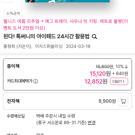
소득공제
웰니스 여름 리추얼 + 에그 트레이. 사우나 빗 키링. 레트로 물병(이
벤트 도서 2만원 이상)
된다! 톡써니의 아이패드 24시간 활용법
홍정희
(지은이)
이지스퍼블리싱
2024-03-18
종이책
16,800
원,
10%
15,120
원
+ 840원
12,852
원
카드최대혜택가
더보기
전자책
9,900
원
수령예상일
택배 주문시 내일 수령
(중구 서소문로 89-31 기준)
변경