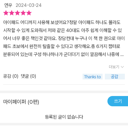
크리에이트로 드로잉하고, 굿노트로 다이어리를 쓰며 다양한 취미 생
해당하는 분이라면 꼭 읽어보고 필요한 기능을 배우고, 활용해 볼 것
연우
2024-03-24
활을 즐길 수도 있다는 부분에서 인상깊었습니다. 마지막으로 아이패
을 권한다.- 아이패드를 구매하려고 고민 중인 분- 아이패드를 구매
드를 다른 기기와 연동하는 방법과 고장이 났다고 해도 걱정할 필요
해서 처음 써보는 분- 아이패드를 갖고는 있지만 다양하게 활용하지
아이패드 어디까지 사용해 보셨어요?정말 아이패드 하나도 몰라도
없을 만큼 다양한 문제 해결법까지 담겨 있어서 이 책 한권으로 마무
못하는 분- 아이패드와 다른 기기를 연동하여 활용하고 싶은 분
시작할 수 있게 도와줘서 저와 같은 40대도 아주 쉽게 이해할 수 있
리하는 [아이패드 이용기] 였습니다. 부모님께 선물해드리고 싶은 책
어서 너무 좋은 책인것 같아요. 장담컨대 누구나 이 책 한 권으로 아이
이었으며, 책. 한권으로 모든걸 끝낼 수 있어서 좋았어요. 무거운 전공
패드 초보에서 완전히 탈출할 수 있다고 생각해요.총 6가지 챕터로
책을 들고다니며, 필기는 또 따로 챙겨야해서 헷갈리거나 누락되는
분류되어 있는데 구성 하나하나가 군더더기 없이 깔끔해서 나중에 필
부분이 많았는데 스캔과 함께 필기도 굿노트로 할 수 있고, 메모앱을
요한 부분만 찾아보기 좋겠더라고요.제가 처음 아이패드를 구매할 때
비롯한 기본적인 어플들을 활용할 수 있는 책이라 좋았습니다 또한
더보기
어떤 게 나에게 맞을지 몰라서 정말 고민을 많이 했어요. 그 때 이 책
개인 서명이나 기본 설정을 통해 반복적인 작업을 줄여 업무에 큰 효
공감 (
0
)
댓글 (0)
을 알았더라면 정말 시간도 돈도 많이 절약했을 수 있었을 텐데 하는
율성 향상을 느끼고 있습니다 ^^ 집에서 사무실 PC 원격 제어가 가능
아쉬움이 들었어요.아이패드 구매하고 불량 상태 확인 방법까지 있더
한 부분까지! 큰 도움 받았습니다.
라니까요.유튜브나 인터넷 검색하면 알고 싶은 걸 알 수 있는데 굳이
쓰기
마이페이퍼 (0편)
책까지 사서 봐야하나 싶었는데 정보가 너무 많으면 오히려 뭘 해야
될지 몰라 시간도 걸리고 어느 게 맞는지 어디까지 해야 되는지 도무
등록된 글이 없습니다
지 모르겠더라고요.​아는 만큼 보인다라고 하는데 결국엔 내가 모르면
검색조차 할 수 없으니 놓치는 것들이 많아지는게 당연했죠. 이 책은