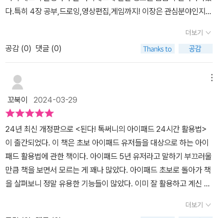
요.(제 폰이 갤럭시라서 에어드랍이 안되 불편하거든요 ㅠㅠ)클라우
다.특히 4장 공부,드로잉,영상편집,게임까지! 이장은 관심분야인지라
디룸] 혼자 공부하기 부담스럽다면 스터디 카페인 [Do it! 스터디룸]
드나 노션 등을 적극 활용해서 패드 뽕을 뽑아야겠습니다!!!머지않아
유용하게 보고있다.유튜브로 설명듣는것도 좋지만 영상을보면서도
에 방문해 보세요. 같은 책으로 공부하는 독자를 만날 수 있습니다. 또
아이폰을 쓸 미래의 딸아이에게 뺏길 것 같긴해요.자녀에게 넘거갈
더보기
일일이 메모하고 다시돌려보고 하는데 책이 있어 차근차근 정리되어
한 [Do it! 공부단]에 참여해 나의 공부 계획을 올리고 실천하면 책
때를 대비한 가족관리 기능은그 훗날 쓸 수 있을 것 같아요^^💻 초등
공감 (
0
)
댓글 (0)
있으니 책보면서 영상보고 할수있어 좋다.(이렇게공부를 했음 하버드
선물도 받고 꾸준히 공부하는 습관도 기를 수 있습니다. - Do it! 스터
학생 아이들이 보면서도 쉽게 이해하고 따라가더라구요.PC - 폰 - 패
같것다😓)아이패드 유용한 일상활용법들 실현해서아이패드 더 똑똑
디룸 카페: cafe.naver.com/doitstudyroom → [Do it! 공부단]
드 까지도 자유롭게 넘나들며 사용한다면훨씬 더 smart한 삶을 누릴
하게 쓰고싶은분께 추천드립니다.#도서제공#유채
메뉴
메뉴
수 있겠죠!📍소개된 어플들의 개괄적인 사용법위주로 설명되어있어
서아이패드를 넓게 훑기에 좋았어요.📍아이들도 저도 영상, 사진 편
꼬북이
2024-03-29
집 설명이랑드로잉 관련 부분이 유익했어요.미래 사회에서 뒤쳐지지
않기 위해꾸준히 공부하고 익히고 활용하겠습니다. 😇얘들아, 엄마
24년 최신 개정판으로 <된다! 톡써니의 아이패드 24시간 활용법>
도 꾸준히 공부할게 ^-------^ 알... 았....쥐??? (엄마 최고
이 출간되었다. 이 책은 초보 아이패드 유저들을 대상으로 하는 아이
쥐???!!!!!!!🧡)-------------------------------------* 책 속에서
패드 활용법에 관한 책이다. 아이패드 5년 유저라고 말하기 부끄러울
찾은 울림을 공유하는 걸 즐기는 이 울림입니다* 이 울림이 오래 이
만큼 책을 보면서 모르는 게 꽤나 많았다. 아이패드 초보로 돌아가 책
어지기를.... @uz_zzzz-------------------------------------*
을 살펴보니 정말 유용한 기능들이 많았다. 이미 잘 활용하고 계신 분
좋은 책 전해주셔서 감사합니다.* 이 책은 이지스퍼블리싱 @easys
들은 이것도 몰랐어? 할 수도 있지만 '초보'라면 전혀 그렇지 않을 것
더보기
pub_it 에서 모집한 서평단에 뽑혀 도서를 제공받아 작성한 주관적
이다.▶ <된다! 톡써니의 아이패드 24시간 활용법> 목차1~2장에서