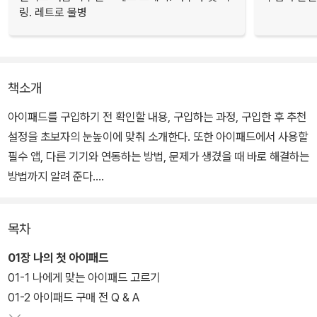
링. 레트로 물병
책소개
아이패드를 구입하기 전 확인할 내용, 구입하는 과정, 구입한 후 추천
설정을 초보자의 눈높이에 맞춰 소개한다. 또한 아이패드에서 사용할
필수 앱, 다른 기기와 연동하는 방법, 문제가 생겼을 때 바로 해결하는
방법까지 알려 준다.
7만 구독자를 보유한 IT/가전/테크 유튜버 ‘톡써니’는 아이패드의 무
목차
궁무진한 활용성을 영상으로 제작해 왔다. 누적 조회수 1,100만 '톡써
니 테크' 채널에서 소개한 아이패드 구매 팁과 추천 설정, 업무/육아/
01장 나의 첫 아이패드
취미 생활에 아이패드를 활용하는 방법을 이 책에 모두 수록했다. 특
01-1 나에게 맞는 아이패드 고르기
히, 이번 개정판에는 잠금 화면 위젯, 스테이지 매니저 등 iPadOS 1
01-2 아이패드 구매 전 Q & A
7 업데이트로 달라진 점과 아이에게 아이패드를 줄 때 필요한 설정,