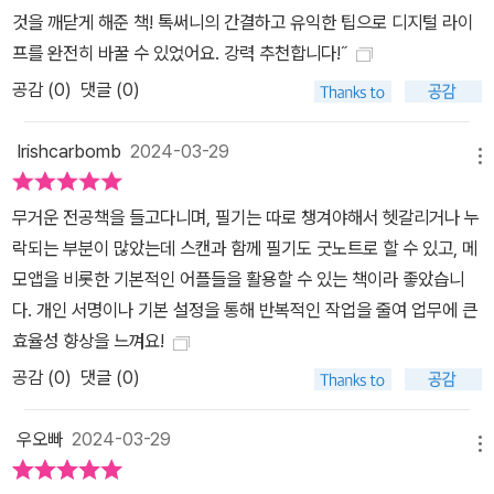
것을 깨닫게 해준 책! 톡써니의 간결하고 유익한 팁으로 디지털 라이
아이패드의 대표 앱은 무엇일까요? 아이패드에서 그림을 그릴 때는
프를 완전히 바꿀 수 있었어요. 강력 추천합니다!˝
프로크리에이트, 공부를 하거나 다이어리를 쓸 때는 굿노트, 영상을
공감 (
0
)
댓글 (0)
편집할 때는 루마퓨전을 사용해 보세요. 이 외에도 아이패드의 라이
더 스캐너 기능을 이용해 전 세계 곳곳을 탐방하는 앱과 듀얼 쇼크를
Irishcarbomb
2024-03-29
연결해 할 수 있는 다이내믹한 게임도 추천해 드려요. 그리고 각 앱이
메뉴
무료인지, 유료인지 한눈에 들어오도록 표시해 두어 더욱 편리하게
따라 할 수 있습니다. 톡써니의 《된다! 아이패드 24시간 활용법》으로
무거운 전공책을 들고다니며, 필기는 따로 챙겨야해서 헷갈리거나 누
매일매일을 더 알차고 즐겁게 보내세요! 직장 업무, 공부, 취미 생활도
락되는 부분이 많았는데 스캔과 함께 필기도 굿노트로 할 수 있고, 메
아이패드 하나로 끝낸다! 집, 회사, 학교까지 어디서나 알차게 활용해
모앱을 비롯한 기본적인 어플들을 활용할 수 있는 책이라 좋았습니
보세요! 아이패드, 어디까지 사용해 봤나요? 업무 이메일 관리, 문서
다. 개인 서명이나 기본 설정을 통해 반복적인 작업을 줄여 업무에 큰
작업, 원격 제어 등 직장인을 위한 아이패드 활용법과 공부, 취미 등
효율성 향상을 느껴요!
자기계발에 관심이 많은 ‘갓생러’를 위한 활용법을 한데 모았습니다.
공감 (
0
)
댓글 (0)
아이패드 사용자 중 열에 아홉은 설치한다는 굿노트와 프로크리에이
트의 간단한 사용법을 소개하니 따라 해보며 진정한 아이패드 생활을
우오빠
2024-03-29
메뉴
시작해 보세요! 굿노트로는 자유롭게 메모하거나 자료를 스캔해 공부
할 수도 있고, 아기자기한 속지를 다운로드해 다이어리를 쓰며 하루