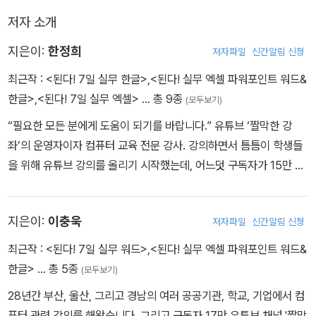
저자 소개
지은이:
한정희
저자파일
신간알림 신청
최근작 :
<된다! 7일 실무 한글>
,
<된다! 실무 엑셀 파워포인트 워드&
한글>
,
<된다! 7일 실무 엑셀>
… 총 9종
(모두보기)
“필요한 모든 분에게 도움이 되기를 바랍니다.” 유튜브 ‘짤막한 강
좌’의 운영자이자 컴퓨터 교육 전문 강사. 강의하면서 틈틈이 학생들
을 위해 유튜브 강의를 올리기 시작했는데, 어느덧 구독자가 15만 명
(2023년 9월 기준)! 낮에는 강의실에서, 밤에는 블로그와 유튜브 영
상으로 다양한 직종에서 일하는 사람을 만나는 열정 넘치는 컴퓨터
지은이:
이충욱
저자파일
신간알림 신청
교육 전문가이다. • (현) 이한아이티 공동 대표 • 마이크로소프트 M
VP 2022~2024(M365 Apps & Services) • 클래스 101, 패스트
최근작 :
<된다! 7일 실무 워드>
,
<된다! 실무 엑셀 파워포인트 워드&
캠퍼스, 티처빌 등 온라인 강의 • 부산교육연수원, NHN 외 공공 기
한글>
… 총 5종
(모두보기)
관 및 기업체 다수 출강 • EBS 컴퓨터활용능력시험 1, 2급 엑셀 / 액
28년간 부산, 울산, 그리고 경남의 여러 공공기관, 학교, 기업에서 컴
세스 실기 교정 교열 • 《된다! 실무 엑셀 파워포인트 워드 & 한글》,
퓨터 관련 강의를 해왔습니다. 그리고 구독자 17만 유튜브 채널 '짤막