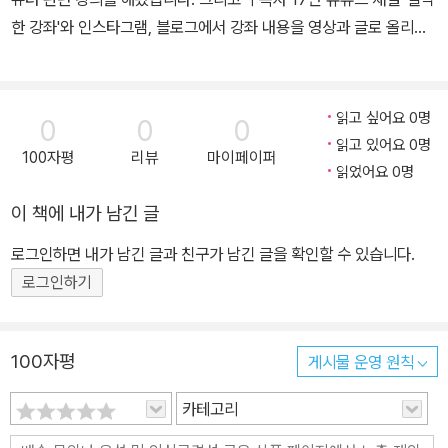
《된다! 7일 실무 엑셀》(이지스퍼블리싱) 집필 • 저자와 소통할 수 있
한 강좌'와 인스타그램, 블로그에서 강좌 내용을 영상과 글로 올리고
는 공간 [유튜브] youtube.com/짤막한강좌 [블로그] ‘짤막한 강좌
댓글에 답을 하고 있습니다. 강사의 자질로 많이 아는 것과 잘 전달하
블로그’ hantip.net
는 것을 들 수 있는데, 둘 중 하나를 선택해야 한다면 잘 전달하는 것
이 더 중요하다고 생각합니다. 그리고 강사가 많이 알아야 잘 전달할
읽고 싶어요 0명
0
0
0
수 있다고 믿습니다. 원하지 않는 사람에게 억지로 가르쳐야 하는 것
읽고 있어요 0명
100자평
리뷰
마이페이퍼
이 아주 힘든 일이란 걸 경험한 이후로, '짤막한 강좌' 채널의 구호처
읽었어요 0명
럼 배움을 필요로 하는 분께 작으나마 도움이 되도록 노력하고 있습
이 책에 내가 남긴 글
니다. 강의에서 받은 질문의 답을 찾으려고 궁리하다 보면 수수께끼
를 푸는 것처럼 재밌습니다. 그리고 이 질문이 기본 기능을 교육할 때
로그인하면 내가 남긴 글과 친구가 남긴 글을 확인할 수 있습니다.
는 생각하지 못한 다양한 형식의 실무 내용이라, 마치 경험해 보지 못
로그인하기
한 삶을 들여다보는 느낌이어서 힘들기보다 오히려 즐겁습니다. 또
이런 질문은 새로 만드는 강좌의 아이디어가 되어 더더욱 반갑습니
100자평
게시물 운영 원칙
다. ㆍ주요 경력 - (현) 이한아이티 공동 대표 - EBS 컴퓨터활용능력
시험 1, 2급 실기 교정 교열 - 저서 《된다! 실무 엑셀 파워포인트 워드
카테고리
&한글》 [유튜브] youtube.com/@hantip [인스타그램] instagra
m.com/brief_lecture [블로그] hantip.net