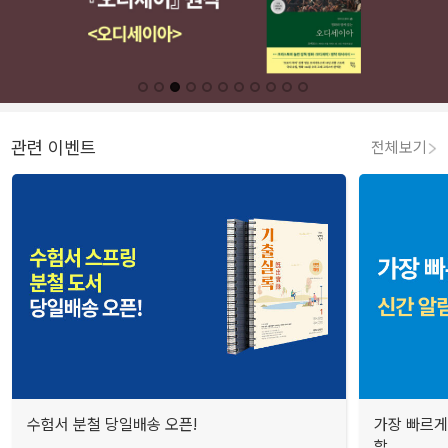
관련 이벤트
전체보기
수험서 분철 당일배송 오픈!
가장 빠르게
합