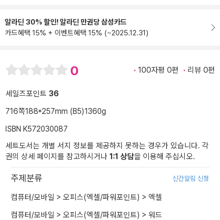
알라딘 30% 할인! 알라딘 만권당 삼성카드
카드혜택 15% + 이벤트혜택 15% (~2025.12.31)
0
100자평 0편
리뷰 0편
세일즈포인트
36
716쪽
188*257mm (B5)
1360g
ISBN K572030087
세트도서는 개별 서지 정보를 제공하지 못하는 경우가 있습니다. 각
권의 상세 페이지를 참고하시거나
1:1 상담
을 이용해 주십시오.
주제분류
신간알림 신청
컴퓨터/모바일
>
오피스(엑셀/파워포인트)
>
엑셀
컴퓨터/모바일
>
오피스(엑셀/파워포인트)
>
워드