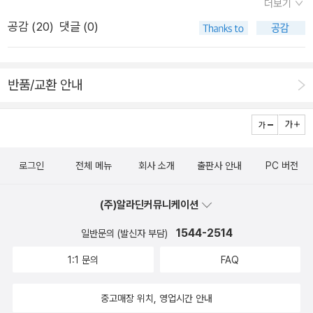
더보기
볼래 하니 뭔가싶어하더니 해보겠단 얘길해서 부랴부랴 들어가
공감 (
20
)
댓글 (0)
보았더니 여긴 또 새 세상. 해당일에 초등딸램에 대한 오만가지
인증을 하게될 줄 모른 통에 그만 시간을 넘기는 사태가 발생하고
졸지에 나만 시험을 치르게 되는 이상한 일이 벌어졌다. 닥친 일
반품/교환 안내
은 해버리면 될일이지. 하고 가볍게 생각했는데 이거 만만치가 않
다. 의외로 이책에 나온 사연(?)들이 별샘이 얘기해주는 작은 사
건들의 경우랑 많이 겹쳐서(당연한거겠지만) 오 신기한데 이러긴
하지만 사건사고 단체들이 너무 많은 식민지시대를 공부하고 있
로그인
전체 메뉴
회사 소개
출판사 안내
PC 버전
자니 자괴감이 몰려온다. 아 내 팔자야 이거야 원. 별선생님만 믿
어요ㅠ
(주)알라딘커뮤니케이션
1544-2514
일반문의 (발신자 부담)
1:1 문의
FAQ
중고매장 위치, 영업시간 안내