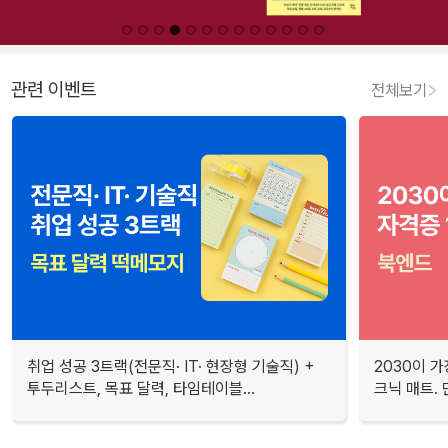
관련 이벤트
전체보기
취업 성공 3트랙(전문직· IT· 현장형 기술직) +
2030이 가
투두리스트, 목표 달력, 타임테이블...
크닉 매트.