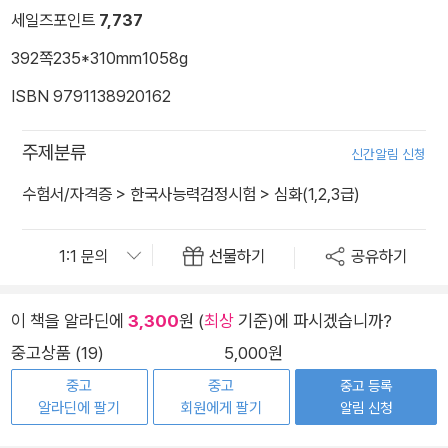
세일즈포인트
7,737
392쪽
235*310mm
1058g
ISBN 9791138920162
주제분류
신간알림 신청
수험서/자격증
>
한국사능력검정시험
>
심화(1,2,3급)
선물하기
공유하기
이 책을 알라딘에
3,300
원 (
최상
기준)에 파시겠습니까?
중고상품 (19)
5,000원
중고
중고
중고 등록
알라딘에 팔기
회원에게 팔기
알림 신청