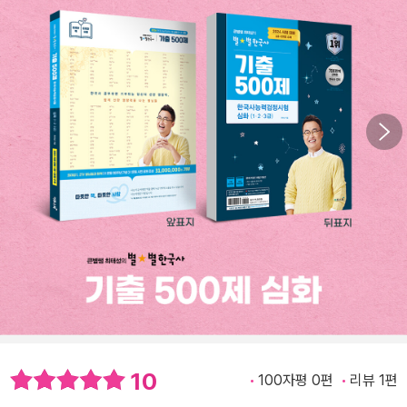
10
100자평 0편
리뷰 1편