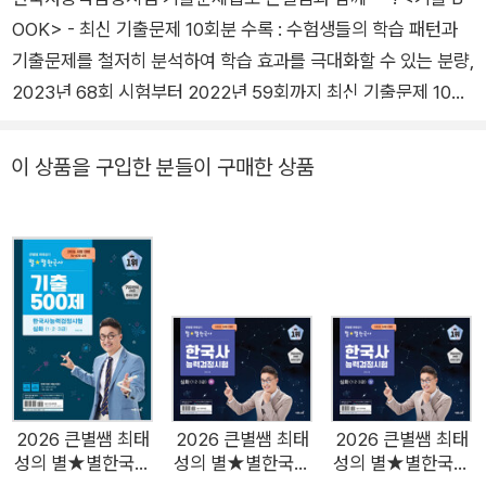
전 대광고등학교 교사 - 유튜브 채널 ‘최태성 1TV’, ‘최태성 2TV’,
OOK> - 최신 기출문제 10회분 수록 : 수험생들의 학습 패턴과
'최태성 초등TV' 무료 강의 진행 ? - 사랑의열매 고액 기부자 모
기출문제를 철저히 분석하여 학습 효과를 극대화할 수 있는 분량,
임 ‘아너 소사이어티’ 회원 - 재외동포청 · 국방부유해발굴감식단
2023년 68회 시험부터 2022년 59회까지 최신 기출문제 10회
홍보대사 - KBS 〈역사저널 그날〉, tvN STORY 〈벌거벗은 한국
분, 총 500문항을 수록하였습니다. - 연습은 실전처럼! : 실전처
사〉, JTBC 〈역사 이야기꾼들〉 등 출연 - 2025 대통령표창 수상
럼 연습할 수 있도록 실제 시험지와 같게 구성하였어요. 시험을
이 상품을 구입한 분들이 구매한 상품
치르듯이 시험 시간 80분에 맞춰 문제를 풀어 보세요. <해설 BO
OK> - 큰별쌤의 기출문제 분석 : 기출문제 각 회를 시대별, 분류
별, 난이도별로 철저히 분석하고, 큰별쌤의 한 줄 평을 담았습니
다. - 킬러 문항 : 난도 최상의 킬러 문항을 표시하였어요. - 정답
찾는 키워드 : 정답을 찾을 수 있는 키워드를 한눈에 보여 줍니다.
핵심을 빠르게 파악하는 방법을 익혀 보세요. - 자세한 선택지 해
설 : 선택지 하나하나를 꼼꼼하고 자세하게 설명한 친절한 해설을
통해 아는 내용은 다시 확인하고, 부족한 부분은 채워 보세요. -
기출 선택지+α : 한국사능력검정시험은 나온 선택지가 또 나옵
2026 큰별쌤 최태
2026 큰별쌤 최태
2026 큰별쌤 최태
성의 별★별한국사
성의 별★별한국사
성의 별★별한국사
니다. 나올 만한 기출 선택지를 OX 문제로 제시하여 빈틈없이 대