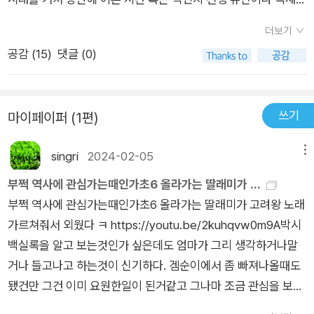
절까지. 그시절의 특이점들을 적어놓고 있었지만 그런 사건들안
더보기
에 있던 사람들을 생각해보는 시간들이 많았어서 의외로 계속적
공감 (
15
)
댓글 (0)
으로 책을 읽고 있는 느낌이기만 해서 그 시간들은 좀 오래 기억
에는 남을것같다. 다 까먹어 가는 이 와중에도.
쓰기
마이페이퍼 (1편)
singri
2024-02-05
메뉴
부쩍 역사에 관심가는때인가초6 올라가는 딸래미가 ...
부쩍 역사에 관심가는때인가초6 올라가는 딸래미가 고려왕 노래
가르쳐줘서 외웠다 ㅋ https://youtu.be/2kuhqvw0m9A박시
백실록을 알고 보는것인가 싶은데도 엄마가 그리 생각하거나말
거나 들고나고 하는것이 신기하다. 겜순이에서 좀 빠져나올때도
됐건만 그건 이미 요원한일이 된거같고 그나마 조금 관심을 보이
는 일 위주로 시키는데 잘 안된다. 한국사 시험도 엄마랑 한번 해