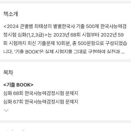
책소개
<2024 큰별쌤 최태성의 별별한국사 기출 500제 한국사능력검
정시험 심화(1,2,3급)>는 2023년 68회 시험부터 2022년 59
회 시험까지 최신 기출문제 10회분, 총 500문항으로 구성되었습
니다. '기출 BOOK'은 실제 시험지를 그대로 구현하여 실전과 같
은 문제풀이가 가능하며, '해설 BOOK'은 모든 선택지의 자세한
해설뿐만 아니라 기출 선택지와 핵심 내용도 수록하여 중요 개념
목차
을 반복적으로 학습할 수 있어 한 권으로 기출문제 풀이뿐만 아니
<기출 BOOK>
라 개념까지 다질 수 있습니다.
심화 68회 한국사능력검정시험 문제지
심화 67회 한국사능력검정시험 문제지
▣ 제시된 이미지는 책의 뒷표지입니다.
<2024 큰별쌤 최태성의 별별한국사 기출 500제 한국사능력검
정시험 심화(1,2,3급)>의 앞표지는 3.1 운동 100주년 기념 3.1
운동 시민 공원 조성에 함께 해주신 최태성 1, 2TV 별님들로 구