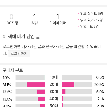
기출 500제 한국사
한국사능력검정시
한국사능력검정시
비할 수 있도록 하였어요. - 핵심 개념 : 반복해서 출제되는 핵심
능력검정시험 심화
험 심화(1, 2, 3급)
험 심화(1, 2, 3급)
개념을 정리하였어요. 다시 확인하면서 학습한 내용을 복습하세
(1, 2, 3급)
하
상
읽고 싶어요 5명
0
1
1
요. - 연표로 흐름잡기 : 주요 사건의 흐름을 파악할 수 있도록 연
읽고 있어요 2명
100자평
리뷰
마이페이퍼
표로 정리하였어요. ▣ 누구나 살아있는 역사를 만날 수 있도록
읽었어요 2명
큰별쌤의 모든 강의는 무료로 제공됩니다. - 큰별쌤 최태성의 유
이 책에 내가 남긴 글
튜브 공식채널 - '최태성1TV' - 모두의 별별 한국사 홈페이지 w
ww.etoos.com/bigstar ▣ <2024 큰별쌤 최태성의 별별한국
로그인하면 내가 남긴 글과 친구가 남긴 글을 확인할 수 있습니
사 기출 500제 한국사능력검정시험 심화(1,2,3급)>는 수험생의
다.
로그인하기
편의를 위해 <기출 BOOK>과 <해설 BOOK> 두 권으로 분리
되어 있습니다.
구매자 분포
10대
0.5%
1.0%
20대
20.9%
31.1%
30대
5.9%
13.6%
40대
2.1%
13.0%
50대
2.3%
8.4%