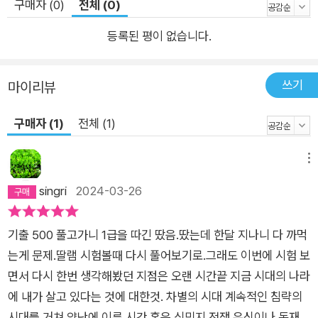
구매자 (0)
전체 (0)
등록된 평이 없습니다.
쓰기
마이리뷰
구매자 (1)
전체 (1)
메뉴
singri
2024-03-26
기출 500 풀고가니 1급을 따긴 땄음.땄는데 한달 지나니 다 까먹
는게 문제.딸램 시험볼때 다시 풀어보기로.그래도 이번에 시험 보
면서 다시 한번 생각해봤던 지점은 오랜 시간끝 지금 시대의 나라
에 내가 살고 있다는 것에 대한것. 차별의 시대 계속적인 침략의
시대를 거쳐 양난에 이른 시간 혹은 식민지 전쟁 유신이나 독재시