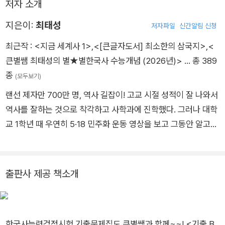
저자 소개
성되었습니다.
지은이:
최태성
저자파일
신간알림 신청
최근작 :
<지금 세계사 1>
,
<[큰글자도서] 최소한의 삼국지>
,
<
큰별쌤 최태성의 별★별한국사 수능개념 (2026년)>
… 총 389
종
(모두보기)
랜선 제자만 700만 명, 역사 길잡이! 고교 시절 성적이 잘 나와서
역사를 잘하는 것으로 착각하고 사학과에 진학했다. 그러나 대학
교 1학년 때 우연히 5·18 민주화 운동 영상을 보고 그동안 알고
있던 역사적 사실에 회의를 느끼게 되면서 다시 새로운 시선으로
역사를 공부하게 되었고, 그 후 지난 30년간 고등학교 역사 교사,
한국사 교과서 집필, TV 역사 프로그램 진행, 역사 강연 등의 활
출판사 제공 책소개
동을 하며 ‘역사란 무엇인가’라는 질문에 대한 답을 찾는 여정을
이어 왔다. 지금은 ‘역사란 사람을 만나는 인문학’임을 믿으며 과
거의 시간과 사람에 대한 애정을 가슴에 담고서 살아가고 있다. -
한국사능력검정시험 기출문제집도 큰별쌤과 함께~~! <기출 B