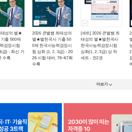
최태성의 별★
2026 큰별쌤 최태성의
[세트] 2026 큰별쌤 최
기출 500제
별★별한국사 기출 50
태성의 별★별한국사
력검정시험
0제 한국사능력검정시
한국사능력검정시험
,6급)
- 최신 기
험 심화 (1, 2, 3급)
- 20
심화(1, 2, 3급) 상.하
2
분 수록
26 시험 대비, 76~67회
세트 - 전2권
수록
더보기