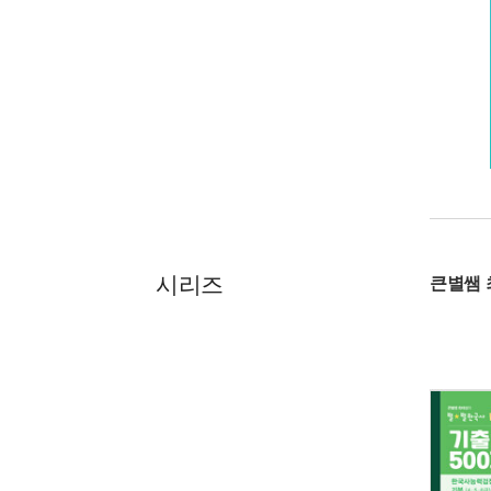
시리즈
큰별쌤