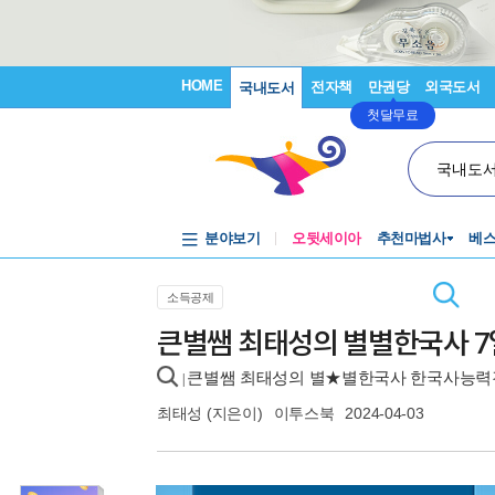
HOME
전자책
만권당
외국도서
국내도서
첫달무료
국내도
분야보기
오뒷세이아
추천마법사
베
소득공제
큰별쌤 최태성의 별별한국사 7일
큰별쌤 최태성의 별★별한국사 한국사능력
|
최태성
(지은이)
이투스북
2024-04-03