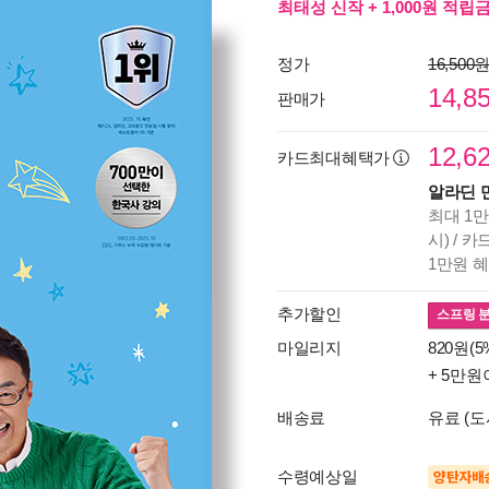
최태성 신작 + 1,000원 적립금
정가
16,500
14,8
판매가
12,6
카드최대혜택가
알라딘 
최대 1만
시) / 
1만원 
추가할인
스프링 
마일리지
820원(5
+ 5만원
배송료
유료 (도
수령예상일
양탄자배