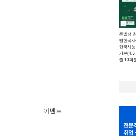
큰별쌤 
별한국사 
한국사능
기본(4,5
출 10회
이벤트