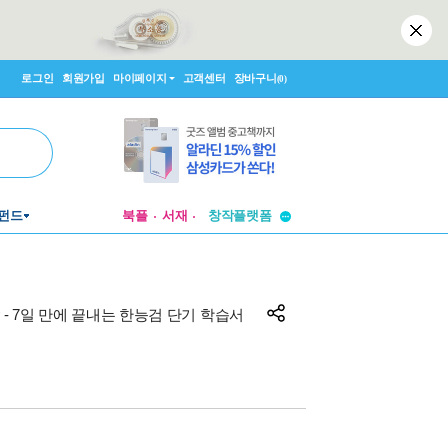
로그인
회원가입
마이페이지
고객센터
장바구니
(0)
투비컨티뉴드
펀드
북플
서재
창작플랫폼
투비컨티뉴드
)
- 7일 만에 끝내는 한능검 단기 학습서