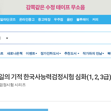
알라딘굿즈
온라인중고
중고매장
우주점
음반
블루레이
커피
서
스트
새로나온책
이벤트
정가인하도서
추천도서
작가와의 만남
북
의 기적 한국사능력검정시험 심화(1, 2, 3급
검정시험 시리즈