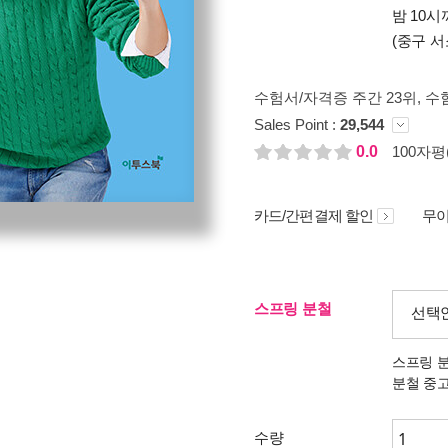
밤 10
(중구 서
수험서/자격증 주간 23위
, 수
Sales Point :
29,544
0.0
100자평(
카드/간편결제 할인
무이
스프링 분철
선택
스프링 
분철 중
수량