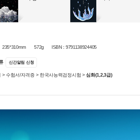
235*310mm
572g
ISBN : 9791138924405
류
신간알림 신청
서
>
수험서/자격증
>
한국사능력검정시험
>
심화(1,2,3급)