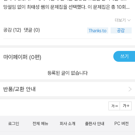
망설임 없이 최태성 쌤의 문제집을 선택했다. 이 문제집은 총 10회차
문제들이 올컬러로 수록되어 있다. 그리고 무엇보다 친절하고 자세한
더보기
설명이 좋았다. 해설집의 문제 설명 하단에는 간단한 OX 퀴즈도 있어
공감 (
12
)
댓글 (0)
서 틀렸더라도 다시 개념을 복습 할 수가 있다. 이번 한능검 시험도 잘
봤으면하고 다른 분들도 열심히 하셔서 원하는 좋은 점수를 받았으면
좋겠다. 파이팅!!
쓰기
마이페이퍼 (0편)
등록된 글이 없습니다
반품/교환 안내
로그인
전체 메뉴
회사 소개
출판사 안내
PC 버전