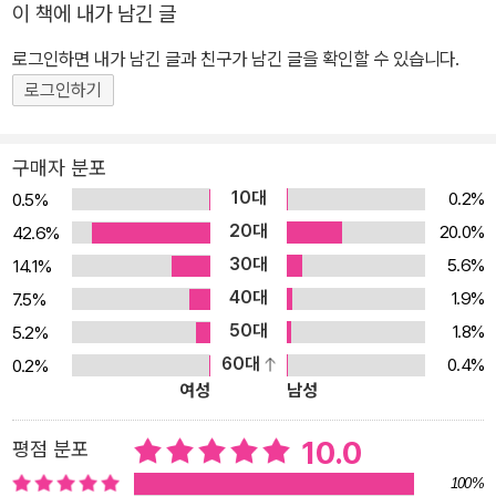
이 책에 내가 남긴 글
다. 강조된 키워드를 함께 알아 두세요. - 기출 선택지+α : 한능검은
나온 선택지가 또 나옵니다. 나올 만한 기출 선택지를 OX 문제로 더
로그인하면 내가 남긴 글과 친구가 남긴 글을 확인할 수 있습니다.
살펴봄으로써 빈틈없이 대비할 수 있어요. - 핵심 개념 : 반복해서 출
로그인하기
제되는 핵심 개념을 정리하였어요. 큰별쌤의 모든 강의는 무료로 제
공됩니다. - 모두의 별별 한국사 홈페이지 www.etoos.com/bigst
구매자 분포
ar - 큰별쌤 최태성의 유튜브 공식채널 '별별 히스토리 채널'
10대
0.2%
0.5%
20대
20.0%
42.6%
30대
5.6%
14.1%
40대
1.9%
7.5%
50대
1.8%
5.2%
60대
0.4%
0.2%
여성
남성
10.0
평점 분포
100%