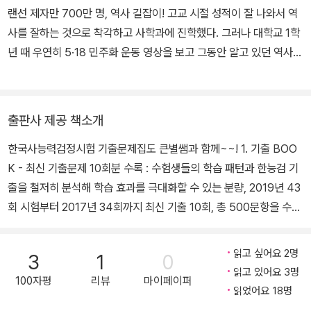
랜선 제자만 700만 명, 역사 길잡이! 고교 시절 성적이 잘 나와서 역
사를 잘하는 것으로 착각하고 사학과에 진학했다. 그러나 대학교 1학
년 때 우연히 5·18 민주화 운동 영상을 보고 그동안 알고 있던 역사적
사실에 회의를 느끼게 되면서 다시 새로운 시선으로 역사를 공부하게
되었고, 그 후 지난 30년간 고등학교 역사 교사, 한국사 교과서 집필,
TV 역사 프로그램 진행, 역사 강연 등의 활동을 하며 ‘역사란 무엇인
출판사 제공 책소개
가’라는 질문에 대한 답을 찾는 여정을 이어 왔다. 지금은 ‘역사란 사
한국사능력검정시험 기출문제집도 큰별쌤과 함께~~! 1. 기출 BOO
람을 만나는 인문학’임을 믿으며 과거의 시간과 사람에 대한 애정을
K - 최신 기출문제 10회분 수록 : 수험생들의 학습 패턴과 한능검 기
가슴에 담고서 살아가고 있다. - 전 대광고등학교 교사 - 유튜브 채널
출을 철저히 분석해 학습 효과를 극대화할 수 있는 분량, 2019년 43
‘최태성 1TV’, ‘최태성 2TV’, '최태성 초등TV' 무료 강의 진행 ? - 사
회 시험부터 2017년 34회까지 최신 기출 10회, 총 500문항을 수록
랑의열매 고액 기부자 모임 ‘아너 소사이어티’ 회원 - 재외동포청 · 국
하였습니다. - 연습은 실전처럼! : 실전처럼 연습할 수 있도록 실제 시
방부유해발굴감식단 홍보대사 - KBS 〈역사저널 그날〉, tvN STOR
험지와 같게 구성하였습니다. 시험을 치르듯이 시험 시간 80분에 맞
Y 〈벌거벗은 한국사〉, JTBC 〈역사 이야기꾼들〉 등 출연 - 2025 대
읽고 싶어요 2명
3
1
0
춰 문제를 풀어보세요. 2. 해설 BOOK - 정답 찾는 키워드 : 정답을
통령표창 수상
읽고 있어요 3명
100자평
리뷰
마이페이퍼
찾을 수 있는 키워드를 한눈에 보여 줍니다. 핵심 키워드를 기억하세
읽었어요 18명
요. - 상세한 선택지 해설 : 선택지 하나하나 꼼꼼하게 설명하였습니