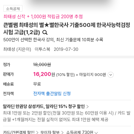
소득공제
최태성 신작 + 1,000원 적립금 200명 추첨
큰별쌤 최태성의 별★별한국사 기출500제 한국사능력검정
시험 고급(1,2급)
500만이 선택한 한국사 강의, 최신 기출문제 10회분 수록
최태성
(지은이)
이투스북
2019-07-30
정가
18,000원
16,200
판매가
원
(10% 할인) +
마일리지 900원
배송료
무료
전자책
전자책 출간알림 신청
알라딘 만권당 삼성카드, 알라딘 15% 청구 할인
최대 1만원 또는 2만원 할인(전월 30만원 또는 60만원 이용 시) / 카드 발
급월 +1개월까지는 전월 실적이 없어도 최대 1만원 혜택 제공
카드/간편결제 할인
무이자 할부
소득공제 730원