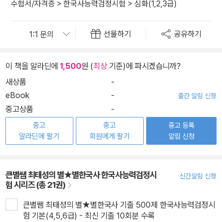
수험서/자격증
>
한국사능력검정시험
>
심화(1,2,3급)
선물하기
공유하기
이 책을 알라딘에
1,500
원 (
최상
기준)에 파시겠습니까?
새상품
-
eBook
-
출간 알림 신청
중고상품
-
중고
중고
중고 등록
알라딘에 팔기
회원에게 팔기
알림 신청
큰별쌤 최태성의 별★별한국사 한국사능력검정시
신간알림 신청
험 시리즈 (총 21권)
큰별쌤 최태성의 별★별한국사 기출 500제 한국사능력검정시
험 기본(4,5,6급) - 최신 기출 10회분 수록