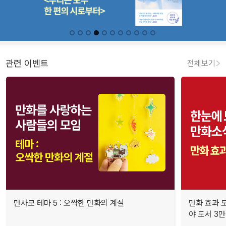
관련 이벤트
전체보기
만사모 테마 5 : 오싹한 만화의 계절
만화 효과 모
야 도서 3만