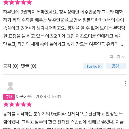
드디어 다음 단계로 넘어가기 시작한 유키와 이츠오미인데요. 그저
하루만에 9권까지 독파했네요. 청각장애인 여주인공과 그녀와 대화
달달하네요. 달달할 뿐입니다요…그리고 오우시 화이팅!!!ㅠㅜㅠㅜ
하기 위해 수화를 배우는 남주인공을 보면서 일본드라마 <너의 손이
속삭이고 있어>가 생각나더라고요. 생각을 알 수 없어 보이는 무덤덤
한 표정을 늘 하고 있는 이츠오미와 그런 이츠오미를 연애하고 싶게
만들고, 타인의 세계 속에 들어가고 싶게 만드는 여주인공 유키의 매
력이 정말 어마무시합니다. 이번 9권에서 둘이 동거하기 위해 의견을
더보기
나누고, 유키의 부모님에게 인사드리는 장면, 집을 얻는 과정까지 속
공감 (
0
)
댓글 (0)
전속결로 해내는 거 보면서 진짜 젊은 게 좋구나 싶었습니다. 10권이
기다려지더라고요. 이 이야기가 어디까지 이어질지 궁금했습니다.
메뉴
아포가토
2024-05-31
동거를 시작하는 분위기의 9권이라 전체적으로 달달하고 안정된 느
낌이었다. 그리고 남주의 한층 진해진 스킨십에 설레고 좋았다. 지금