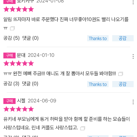
오키카구
2024-01-08
메뉴
알림 뜨자마자 바로 주문했다 진짜 너무좋아10권도 빨리 나오기를
ㅠ
공감 (
5
)
댓글 (0)
문대
2024-01-10
메뉴
ㅠㅠ 완전 예뻐 주금!!! 애니도 개 잘 뽑아서 모두들 봐야함!!!
공감 (
3
)
댓글 (0)
시젤
2024-06-09
메뉴
유키네 부모님에게 동거 허락을 받아 함께 할 준비를 하는 모습들이
사랑스럽네요. 린네 커플도 사랑스럽고.