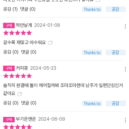
공감 (
1
)
댓글 (0)
하얀날개
2024-01-08
메뉴
갈수록 재밓고 따수워요
공감 (
0
)
댓글 (0)
커피콩
2024-05-23
메뉴
솔직히 완결때 둘이 헤어질까봐 조마조마한데 남주가 일편단심인거
같아요
공감 (
0
)
댓글 (0)
부기온앤온
2024-06-09
메뉴