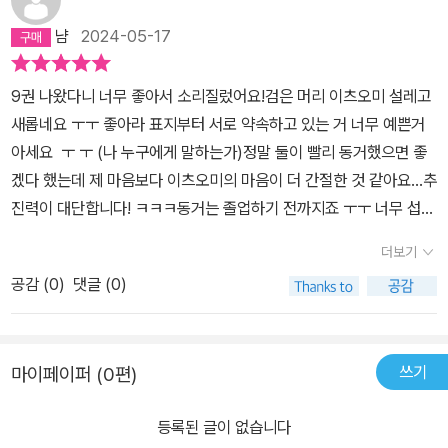
냠
2024-05-17
9권 나왔다니 너무 좋아서 소리질렀어요!검은 머리 이츠오미 설레고
새롭네요 ㅜㅜ 좋아라 표지부터 서로 약속하고 있는 거 너무 예쁜거
아세요 ㅜ ㅜ (나 누구에게 말하는가)정말 둘이 빨리 동거했으면 좋
겠다 했는데 제 마음보다 이츠오미의 마음이 더 간절한 것 같아요...추
진력이 대단합니다! ㅋㅋㅋ동거는 졸업하기 전까지죠 ㅜㅜ 너무 섭섭
한데 이츠오미가 유키에게 어디에 있든 꼭 너에게 돌아올거야 라고
더보기
말하는데 이거 사실상 프로포즈 아닌가요 전 참 돌아올게 이런 말이
공감 (
0
)
댓글 (0)
좋아요 가장 큰 약속같아요 유키도 그 말을 가장 듣고 싶어했다고 해
서 공감했어요 ㅎㅎㅎㅎ전 손끝과 연연을 보면 행복해져요 ! 마음이
너무 예쁜 (얼굴도 멋지고 예쁘지만)인물들이 절 행복하게 하네요 서
쓰기
마이페이퍼 (0편)
로에 대해 깊게 생각하고 배려하려고 하고 존중하고 그런 모습들이 ...
너무 좋네요함께 살면 메모장에 메모를 하자는 부분에서 유키는 고마
등록된 글이 없습니다
운 마음을 표현 하는 게 좋다고 생각하는데 유키와 이츠오미는 서로