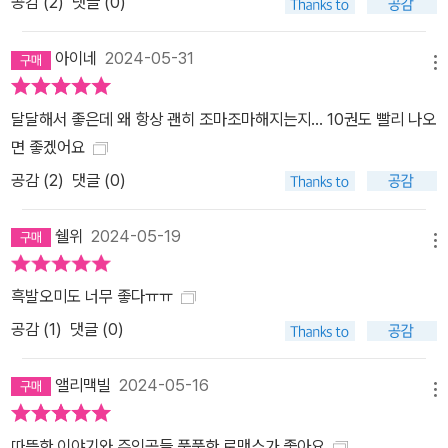
공감 (
2
)
댓글 (0)
아이네
2024-05-31
메뉴
달달해서 좋은데 왜 항상 괜히 조마조마해지는지... 10권도 빨리 나오
면 좋겠어요
공감 (
2
)
댓글 (0)
쉘위
2024-05-19
메뉴
흑발오미도 너무 좋다ㅠㅠ
공감 (
1
)
댓글 (0)
앨리맥빌
2024-05-16
메뉴
따뜻한 이야기와 주인공들 풋풋한 로맨스가 좋아요