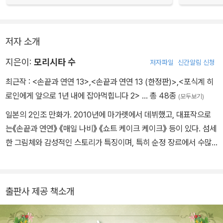
저자 소개
지은이:
모리시타 수
저자파일
신간알림 신청
최근작 :
<손끝과 연연 13>
,
<손끝과 연연 13 (한정판)>
,
<포식계 히
로인에게 앞으로 1년 내에 잡아먹힙니다 2>
… 총 48종
(모두보기)
일본의 2인조 만화가. 2010년에 마가렛에서 데뷔했고, 대표작으로
는《손끝과 연연》 《매일 나비》 《쇼트 케이크 케이크》 등이 있다. 섬세
한 그림체와 감성적인 스토리가 특징이며, 특히 순정 장르에서 수많
은 팬을 보유하고 있다.
출판사 제공 책소개