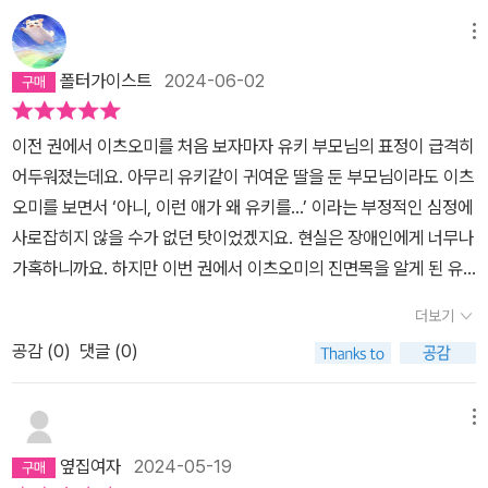
메뉴
폴터가이스트
2024-06-02
이전 권에서 이츠오미를 처음 보자마자 유키 부모님의 표정이 급격히
어두워졌는데요. 아무리 유키같이 귀여운 딸을 둔 부모님이라도 이츠
오미를 보면서 ‘아니, 이런 애가 왜 유키를…’ 이라는 부정적인 심정에
사로잡히지 않을 수가 없던 탓이었겠지요. 현실은 장애인에게 너무나
가혹하니까요. 하지만 이번 권에서 이츠오미의 진면목을 알게 된 유
키 부모님이 두 사람의 미래를 긍정적으로 바라보기 시작해서 정말
더보기
좋았네요.사실 이츠오미는 자신의 꿈을 이루기 위해 졸업 후에는 잠
공감 (
0
)
댓글 (0)
시 유키와 떨어져야 하죠. 그리고 이런 사정을 유키 아버지에게 솔직
히 털어놓았구요. 그럼에도 유키 아버지가 이츠오미를 계속 믿고 지
지하는 걸 보면 잠깐의 헤어짐은 이츠오미와 유키 두 사람이 함께 있
메뉴
기 위해 반드시 거쳐야 하는 관문이 아닌가 라고 이해하게 되네요. 이
옆집여자
2024-05-19
츠오미의 사정이 뭔지 아직 확실히 알지는 못하겠지만요.어쨌든 이제