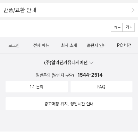
많은 '고마워'를 나눌거예요 ㅜㅜ 이츠오미가 유키의 아버지에게는 말
반품/교환 안내
하고 유키에는 말하지 않은게 뭔지 너무 궁굼하네요 9권의 마지막 장
면... 너무 간질간질 거렸어요 배에 뽀뽀는 왜해주는거냐 그렇게 소파
로 갈거면 ㅋㅋㅋ10권이 더 기다려지고 두 사람의 동거는 어떨지
... 둘이 도대체 언제 싸울수나 있을지 싸우면 싸워도 잠은 꼭 같이 자
로그인
전체 메뉴
회사 소개
출판사 안내
PC 버전
자고 했는데 이츠오미가 싸움이 되겠어!? 유키랑 싸울 수 나 있나 ,,,
둘은 싸울 일이 없을 것 같아 싸우는 두사람도 기대되요 왠지 보고싶
(주)알라딘커뮤니케이션
어요 ㅎㅎㅎ 너무 재밌었어요! 읽고 나면 제 마음이 따뜻해지는 제 마
음속 소중한 귀한 만화입니다 ㅋㅋㅋ
1544-2514
일반문의 (발신자 부담)
1:1 문의
FAQ
중고매장 위치, 영업시간 안내