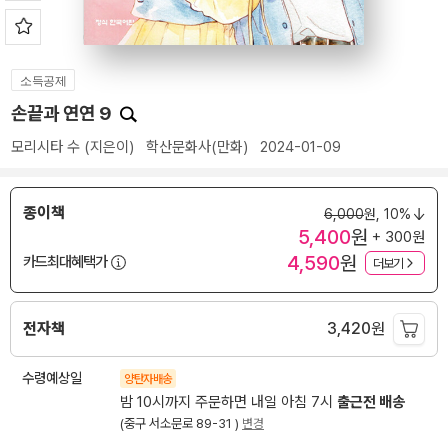
소득공제
손끝과 연연 9
모리시타 수
(지은이)
학산문화사(만화)
2024-01-09
종이책
6,000
원,
10%
5,400
원
+ 300원
4,590
원
카드최대혜택가
더보기
전자책
3,420
원
수령예상일
양탄자배송
밤 10시까지 주문하면 내일 아침 7시
출근전 배송
(중구 서소문로 89-31 )
변경