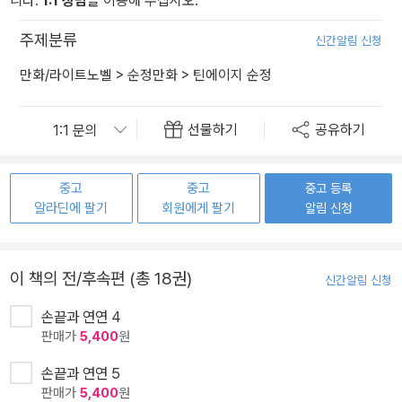
니다.
1:1 상담
을 이용해 주십시오.
주제분류
신간알림 신청
만화/라이트노벨
>
순정만화
>
틴에이지 순정
선물하기
공유하기
중고
중고
중고 등록
알라딘에 팔기
회원에게 팔기
알림 신청
이 책의 전/후속편 (총 18권)
신간알림 신청
손끝과 연연 4
판매가
5,400
원
손끝과 연연 5
판매가
5,400
원