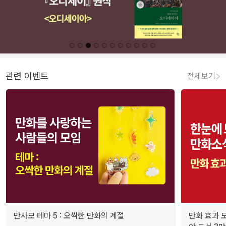
관련 이벤트
전체보기
만사모 테마 5 : 오싹한 만화의 계절
만화 효과 모