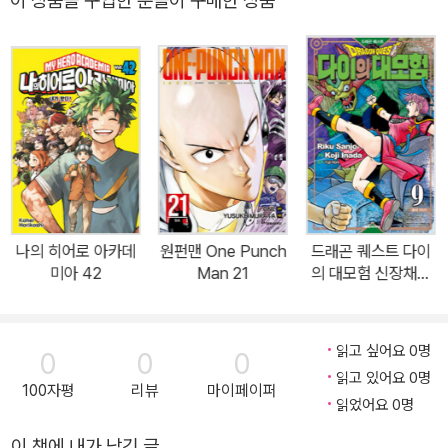
이 상품을 구입한 분들이 구매한 상품
나의 히어로 아카데
원펀맨 One Punch
드래곤 퀘스트 다이
미아 42
Man 21
의 대모험 신장채록
판 9
읽고 싶어요 0명
0
0
0
읽고 있어요 0명
100자평
리뷰
마이페이퍼
읽었어요 0명
이 책에 내가 남긴 글