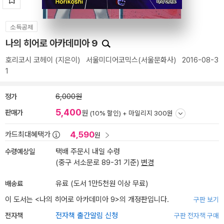
소득공제
나의 히어로 아카데미아 9
호리코시 코헤이
(지은이)
서울미디어코믹스(서울문화사)
2016-08-3
1
정가
6,000원
5,400
판매가
원
(10% 할인) +
마일리지 300원
4,590
카드최대혜택가
원
수령예상일
택배 주문시 내일 수령
(중구 서소문로 89-31 기준)
변경
배송료
유료 (도서 1만5천원 이상 무료)
이 도서는 <
나의 히어로 아카데미아 9
>의 개정판입니다.
구판 보기
전자책
전자책 출간알림 신청
구판 전자책 구매