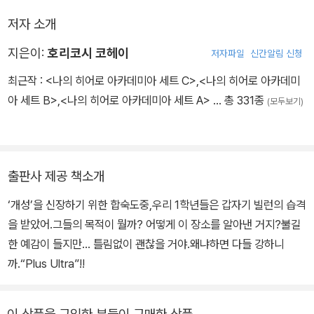
저자 소개
지은이:
호리코시 코헤이
저자파일
신간알림 신청
최근작 :
<나의 히어로 아카데미아 세트 C>
,
<나의 히어로 아카데미
아 세트 B>
,
<나의 히어로 아카데미아 세트 A>
… 총 331종
(모두보기)
출판사 제공 책소개
‘개성’을 신장하기 위한 합숙도중,우리 1학년들은 갑자기 빌런의 습격
을 받았어.그들의 목적이 뭘까? 어떻게 이 장소를 알아낸 거지?불길
한 예감이 들지만… 틀림없이 괜찮을 거야.왜냐하면 다들 강하니
까.“Plus Ultra”!!