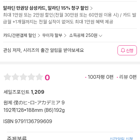
알라딘 만권당 삼성카드, 알라딘 15% 청구 할인
최대 1만원 또는 2만원 할인(전월 30만원 또는 60만원 이용 시) / 카드 발
급월 +1개월까지는 전월 실적이 없어도 최대 1만원 혜택 제공
카드/간편결제 할인
무이자 할부
소득공제 250원
관심 저자, 시리즈의 출간 알림을 받아보세요
신청
0
100자평 0편
리뷰 0편
세일즈포인트
1,209
원제 僕のヒ-ロ-アカデミア 9
192쪽
128*188mm (B6)
192g
ISBN 9791136799609
주제분류
신간알림 신청