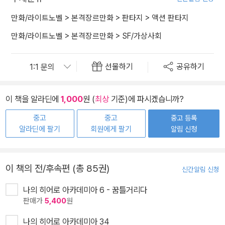
만화/라이트노벨
>
본격장르만화
>
판타지
>
액션 판타지
만화/라이트노벨
>
본격장르만화
>
SF/가상사회
선물하기
공유하기
이 책을 알라딘에
1,000
원 (
최상
기준)에 파시겠습니까?
중고
중고
중고 등록
알라딘에 팔기
회원에게 팔기
알림 신청
이 책의 전/후속편 (총 85권)
신간알림 신청
나의 히어로 아카데미아 6 - 꿈틀거리다
판매가
5,400
원
나의 히어로 아카데미아 34