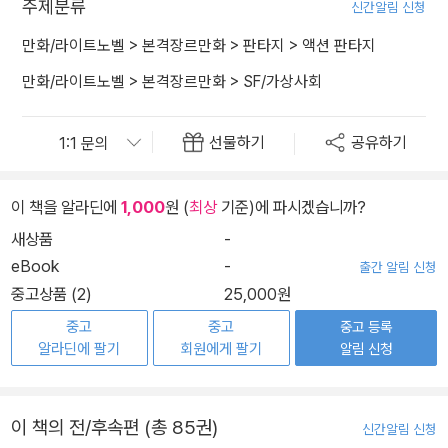
주제분류
신간알림 신청
만화/라이트노벨
>
본격장르만화
>
판타지
>
액션 판타지
만화/라이트노벨
>
본격장르만화
>
SF/가상사회
선물하기
공유하기
이 책을 알라딘에
1,000
원 (
최상
기준)에 파시겠습니까?
새상품
-
eBook
-
출간 알림 신청
중고상품 (2)
25,000원
중고
중고
중고 등록
알라딘에 팔기
회원에게 팔기
알림 신청
이 책의 전/후속편 (총 85권)
신간알림 신청