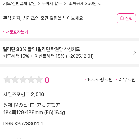
카드/간편결제 할인
무이자 할부
소득공제 250원
관심 저자, 시리즈의 출간 알림을 받아보세요
신청
선물포장불가
알라딘 30% 할인! 알라딘 만권당 삼성카드
카드혜택 15% + 이벤트혜택 15% (~2025.12.31)
0
100자평 0편
리뷰 0편
세일즈포인트
2,010
원제 僕のヒ-ロ-アカデミア
184쪽
128*188mm (B6)
184g
ISBN K852936251