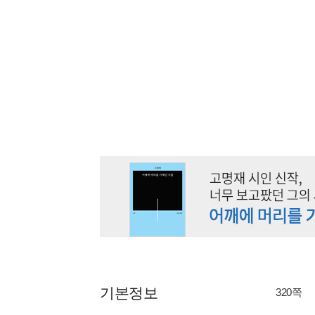
기본정보
320쪽