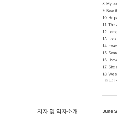
8. My 
9. Bear 
10. He 
11. The
12. I 
13. Look
14. It 
15. So
16. I h
17. She
18. We
더보기
저자 및 역자소개
June 