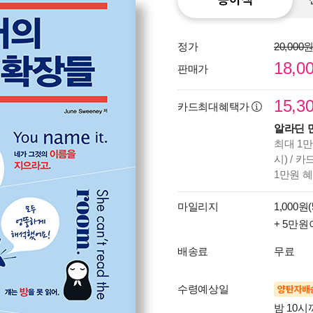
정가
20,000
18,0
판매가
15,3
카드최대혜택가
알라딘 
최대 1만
시) / 
1만원 
마일리지
1,000원(
+ 5만원
배송료
무료
수령예상일
양탄자배
밤 10