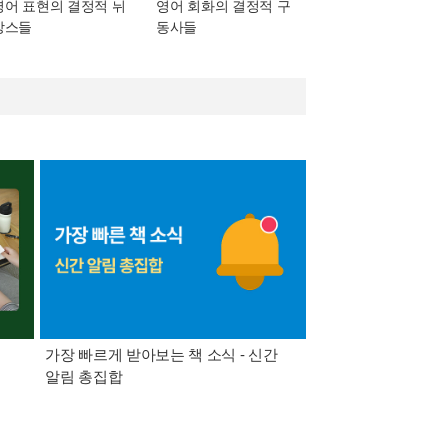
영어 표현의 결정적 뉘
영어 회화의 결정적 구
앙스들
동사들
가장 빠르게 받아보는 책 소식 - 신간
경기컬처패스 1만원 
알림 총집합