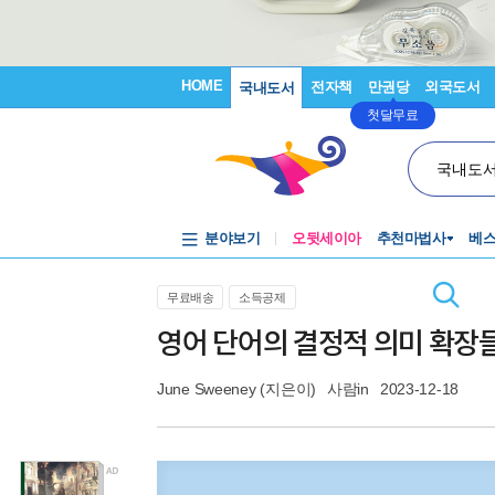
HOME
전자책
만권당
외국도서
국내도서
첫달무료
국내도
분야보기
오뒷세이아
추천마법사
베
무료배송
소득공제
영어 단어의 결정적 의미 확장
June Sweeney
(지은이)
사람in
2023-12-18