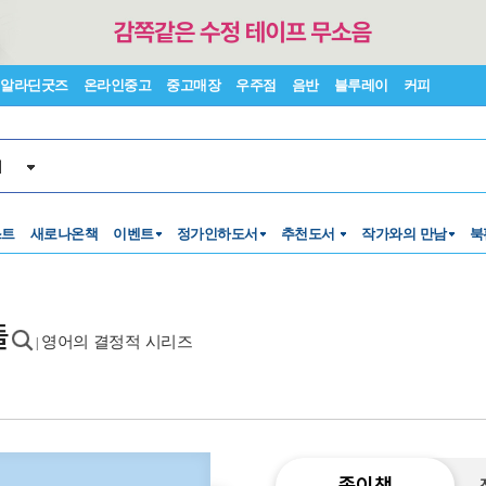
알라딘굿즈
온라인중고
중고매장
우주점
음반
블루레이
커피
서
스트
새로나온책
이벤트
정가인하도서
추천도서
작가와의 만남
북
들
영어의 결정적 시리즈
|
종이책