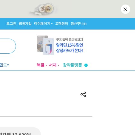
로그인
회원가입
마이페이지
고객센터
장바구니
(0)
투비컨티뉴드
펀드
북플
서재
창작플랫폼
투비컨티뉴드