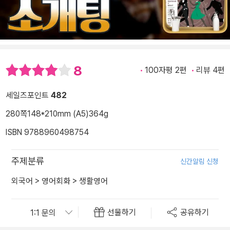
8
100자평 2편
리뷰 4편
세일즈포인트
482
280쪽
148*210mm (A5)
364g
ISBN 9788960498754
주제분류
신간알림 신청
외국어
>
영어회화
>
생활영어
선물하기
공유하기