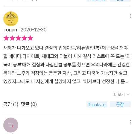
학교를 다녔기 때문에 우리가 마주할 가능성이 높은 상황과 회화들을
언어의 경제성과 보편성이 깔려있다. 이는 마치 우리나라 어디를 가
익히 알고 있으며, 강사 생활 경력을 바탕으로 학습자들이 어떤 부분
더라도 식사할 때 사용하는 수저의 형태가 거의 같은 형체를 지닌 것
을 궁금해할지 또한 익히 알고 있다. 이 책은 어느 정도 문법, 표현,
메뉴
과 같은 이치이다. 요즘 회화 교재는 음원을 출판사 홈페이지에서 내
발음 등에 틀이 쌓인 상태에서 한번 쭉 정리하고 싶거나, 또는 원어민
려받는 추세를 지나, 아예 QR 코드를 통해 음원과 영상을 함께 제공
rogan
2020-12-30
들이 실생활에서 쓰이는 영어를 배우고 싶은 사람들에게 최적화된 책
하고 있다. 이 책 역시 출판사 블로그에 학습자의 편의를 위한 수능 영
이다. 나는 여느 한국인처럼 오랜 기간 영어를 공부해왔지만, 그 오랜
어 듣기 수준과 자연스러운 대화의 두 가지 속도로 음원을 제공할 뿐
새해가 다가오고 있다.결심의 업데이트/리뉴얼/반복/재구성을 해야
학습 기간은 단순히 시험만을 위한 영어였고, 회화만을 목적으로 공
아니라, 무자막 듣기-자막 듣기-자막과 해설 듣기-무자막 듣기의 순
할 때이다.다이어트, 재테크와 더불어 새해 결심 리스트에 꼭 드는 '외
부한 지는 그리 오래되지 않았다. 책도 읽어보고, 인강도 보고 하면서
서로 제작된 원어민 대화 영상을 보고 듣고 따라 말하면서 효율적으
국어 공부'매해 결심과 다짐만큼 공부를 했으면 우리나라에는 건강한
어느 정도 패턴이나 표현을 익혀왔다. 그러나 언어 교환 어플로 외국
로 학습할 수 있도록 하였다. 해당 블로그에 서로 이웃을 걸어두면 매
몸매와 노후가 걱정없는 든든한 자산, 그리고 다국어 가능자만 살고
인들과 영어로 대화를 하기 시작하면서 또다시 난관에 부딪힌 부분은
우 편리하게 이용할 수 있다. 또한, 이 책은 주어진 대화문에 관련하
있겠지.그래도 나 자신에게 실망하지 않고, '어제보다 성장한 나'를 위
과연 내가 공부한 표현들이 실제 원어민들이 사용하는지에 대한 부분
여 다양한 의미로 확산하는 관용적 표현, 구 동사(phrasal verb 또는
해서다시 한번 적어본다. '영어공부 '꾸준히' 하기.'외국어 공부책에 없
이다. 아무리 열심히 공부를 하더라도 사극 말투를 사용할 순 없으니
더보기
two-word verb)로 확장 가능한 응용 패턴, 최소한의 핵심문법, 원
으면 허전한 QR코드와 mp3 파일, Drill 영상은 특장점이 아니다.이
말이다. 이 책은 나의 이러한 난관을 극복하기에 아주 적절한 책이었
어민의 발음 링크를 색색의 소단원으로 제공하는 등 단 한 문장도 남
공감 (
1
)
댓글 (0)
책의 특징은 '이런 표현은 어떻게 말하지?'와 '내가 제대로 말하고 있
다. 20개의 유닛으로 구성되어 있는 이 책은 소개팅 상황을 시작으
김없이 꼼꼼히 짚어줌으로써 청해는 독해 공부와 병행해야 한다는 원
나?'를한 방에 해결하는 회화 개인과외교사를 언제 어디서나 만날 수
로 생일파티 준비, 외국인과의 교류 등의 실생활 상황부터 공항 리무
리에 충실하다. 실제로 내용어에 대한 이해 없이 소리에 노출돼 봐야
있다는 것!그리고 무엇보다, 책의 내용이 너무 재밌다. 공부하는 것이
메뉴
진 운행, 맛집 등의 여행 중에서 마주할 수 있는 상황, 그리고 유기견
익히 알고 있는 소리 외에는 들리지 않는다. 라디오 영어 뉴스를 온종
아니라 드라마를 보는 것 같다. 하하하하.여행 영어나 사무실 영어와