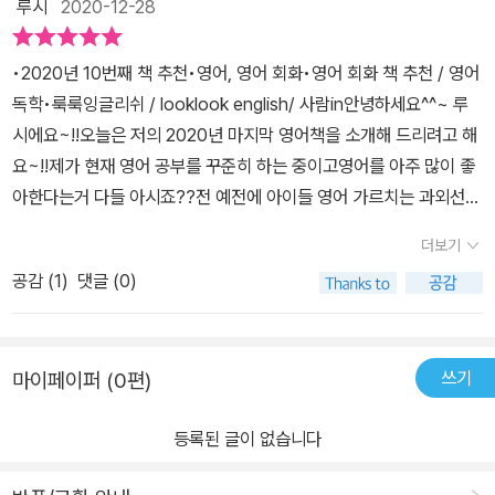
봉사, 재테크 등의 언젠가 한 번쯤은 마주할 상황 등 다양한 상황에서
루시
2020-12-28
일 들어도 귀에 들어오는 단어는 매우 제한적인 경험을 해보셨으리
는 또다른,친한 친구 또는 친해지고 싶은 사람과 가볍게 나눌 수 있는
듣고 말할 수 있을 만한 표현들이 잘 담겨 있다. 각 유닛마다 길지 않
라. 문자 정보의 습득 없이 소리만 듣는 행위는 가학 내지는 고문인 셈
주제부터속 깊은 이야기나 진지한 선언을 하고 싶은데 언어의 장벽으
은 대화가 나오며, 이 대화를 통해 이번 유닛에서 배울 수 있는 모든
​•2020년 10번째 책 추천•영어, 영어 회화•영어 회화 책 추천 / 영어
이다. 낯선 단어를 익힐 때 소리와 함께 익혀두지 않으면 문장 자체가
로 어른인 내가 유치원 아이 수준으로 말하는 것에서 탈출하고 싶은
실용 표현들이 정리되어 있다. 그뿐만 아니라 관련 문형, 예를 들면 w
독학•룩룩잉글리쉬 / looklook english/ 사람in​안녕하세요^^~ 루
낯선 소리의 연속이므로 듣고도 모르는 상황만 반복하게 된다. 따라
사람들에게 알맞은다채롭고 위트있고, 무엇보다 실제 원어민이 쓰는
ill과 be going to의 차이점 등 우리말로는 똑같이 해석되는데 원어
시에요~!!​오늘은 저의 2020년 마지막 영어책을 소개해 드리려고 해
서 반드시 대화문에 연결된 QR 코드로 문자와 소리를 함께 익힐 것
표현이 가득 들어 있다.몇몇 예시를 보면 알겠지만우리나라 말로 '지
민들이 어떤 뉘앙스 차이를 가지고 말하는지 등 보다 더 자세한 영어
요~!!​제가 현재 영어 공부를 꾸준히 하는 중이고영어를 아주 많이 좋
을 권해드린다. 말미에도 밝혔듯 저자가 책을 펴내면서 염두에 두었
금 가면 사람 많을까?' 를 영어로 표현할 때사람을 뜻하는 단어가 없
를 공부할 수 있게 된다. 이미 언급했듯이, 처음 만났을 때, 가족 소개
아한다는거 다들 아시죠??​전 예전에 아이들 영어 가르치는 과외선생
다는, 물 흐르듯 중간에 막힘없이 말하는 유창성(fluency)과 스스로
다.아... 갑자기 영어회화강의 광고가 떠오른다.'영어를 사용하는 네이
등의 기초적인 상황이 아닌 표현들이기 때문에 더 높은 실력으로 도
님이기도 했지만,영어 회화실력이 영어 문법이나 영어 독해만큼 좋지
문장을 자유롭게 만들어 내는 능력의 원천은 결국 연습(exercise)보
티브는 그렇게 말하지 않아요~!!!''당신의 영어는 엄청나게 이상한 느
더보기
약하기 위해서는 꼭 읽어보길 추천하고 싶다.서평 이벤트를 통해 출
못했어요 ㅠㅠ그래서 영어 회화 실력을 유창하게 하기위해서아직도
다 더한 훈련(drill)의 반복이다. 훈련이 고될수록 실력은 거짓말을 하
낌을 줍니다....'영어권에서 살아본 적이 없는 순수국내파 학습자로서
판사로부터 책을 제공받아 작성한 서평입니다.
공감 (
1
)
댓글 (0)
꾸준히 공부하고 노력하는 중이예요.!​그런 저에게 너무 반갑게 찾아
지 않는다. 괜찮은 수준과 내용의 교재를 만났으니 무한 반복은 학습
는엄청난 양의 영화/드라마/동영상/TV를 보지 않고서야지금 자기가
온 책이 있어서영어 회화책 한 권 소개해 드릴께요~!!​<< 영어 회화의
자의 몫이다. 훈련이 힘들고 지겨워질 때면 박지성 선수의 화려한 축
하는 표현이 어딘가 어색하지 않게 잘 사용하는 것인지 알 리가 없다.
결정적 상황들>> 이라는 책인데요..​이 책은 , 유튜브 채널 '룩룩 잉글
구 실력 뒤에 가려진, 엉망으로 부르튼 평발을 떠올려보자. #영어
그렇게 공부만 할 수 있는 사람도 드물겠지만 영어공부만 하고 살 수
쓰기
마이페이퍼 (0편)
리쉬' (looklook english) 를 운영하시며저희의 영어 실력 향상에 꾸
회화 #영어회화의결정적상황들<출판사로부터 도서를 제공받아 작
는 없잖아요....학원을 가서 실제로 원어민과 대화하면 제일 좋겠지만
준히 힘써주시는김상혁(Luke Kim) 선생님께서 만드신 책이예요​저
성한 리뷰입니다>
요즘같은 시국에 학원비도 아깝고 학원에 가기도 두렵다.결국, 시간/
등록된 글이 없습니다
는 원래 유튜브 채널에서영어 회화를 공부를 하기위해서여러채널들
돈/에너지/뇌를 절약해주는 책에서 해답을 찾자는 결론을 내렸는데,
을 찾던 중에.. '룩룩잉글리쉬'채널에 영어 회화에 관련된 다양하고 좋
심지어 내용이 흥미진진하다면 정말 좋지 아니한가! ㅎㅎ영어와 한국