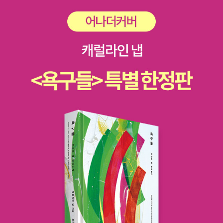
고 혹독하니깐요​그래서 가장 이상적인 방법은'배려영어'가 아닌 '실제
영어'를 많이 보고 들으면서원어민들이 말하는 패턴과 표현 등으로
다양한 영어 습들을 하는 것이겠죠​그런 영어 방식에 아주 최적화 되
어있는 자료가이 책이라고 보시면 될 것같네요~!!이 책에는 총 20개
의 대화가 나와요우리 현실 상황에서 진짜 일어날 만한 대화내용들을
을 상황별로 최대한 실전 영어에서 쓰는 문장처럼 만들었으니까믿고
열심히 공부하시면 되겟죠~QR코드를 검색하시면,음원과 영상으로
자동으로연결되어서아주 쉽게 공부를 하실 수 있어요~!!​대부분의 책
들은 음원 mp3만 제공하는 경우가 많은데.. 이렇게 원어민 영상까지
제공해주니영어 학원 다닐 필요도 없겠더라구요~!! 영상이랑 책 보시
면서영작 연습과 영어 스피킹 연습까지 함께 하시면이 책 한 권으로
충분히 영어회화 레벨업 하실 수 있을것 같아요!!!202​2021년도 영어
공부...응원합니다~!!!!^0^​​​​​​-리뷰어스 클럽 소개로 출판사로 부터 책을
제공받아 주관적으로 작성한 글입니다.​