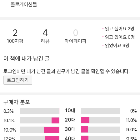
회화 문장 추출 미드나 영화에 나오는 장면은 사실, 우리가 살면서 그
콜로케이션들
렇게 접하기가 쉽지 않습니다. 우리에게는 부모님께 살짝 꾸중도 듣
고, 친구랑 농담도 하고, 여행 계획도 세우고, 요즘 모두의 관심사인
재테크 얘기도 하며, 연애 문제 때문에 걱정과 한탄도 하는 그런 실생
읽고 싶어요 2명
2
4
0
활에서 나오는 표현이 더 와 닿습니다. 이런 것들을 원어민과 친구가
읽고 있어요 0명
100자평
리뷰
마이페이퍼
되면 이야기하게 되고요. 이런 점을 직시해 현실감 120%인 상황과
읽었어요 9명
회화 문장을 뽑았습니다. 한글 문장만 봐도 ‘어, 이건 영어로 뭐라고
이 책에 내가 남긴 글
하지?’ 궁금한 것들이 가득합니다. 배려의 끝판왕, 학습자 중심의 학
로그인하면 내가 남긴 글과 친구가 남긴 글을 확인할 수 있습니다.
습 도구들 청취가 약한 이들을 위한 slow 버전과 natural 버전의 오
디오 파일, 어떻게든 학습자들의 입에 영어 문장이 익도록 고안된 Dri
로그인하기
ll 영상이 기본으로 장착되어 있습니다. 글로 백 번 설명하는 것보다
강의 한 번이면 더 효과적인 발음, 어조와 어투 등은 QR코드로 연동
구매자 분포
해 저자의 열정적인 강의를 바로 들을 수 있어, 잘 안 들리고 이해 안
10대
0%
0.3%
가는 문장 하나에도 가슴이 답답해지는 혼공자들을 위한 배려가 넘칩
20대
11.0%
10.1%
니다. 모르는 걸 하나하나 알려 주는 든든한 과외 선생을 둔 기분 한국
30대
9.0%
19.9%
인이 접할 만한 상황, 좋은 회화 지문으로 끝이 아닙니다. 지금까지 공
40대
9.5%
17.9%