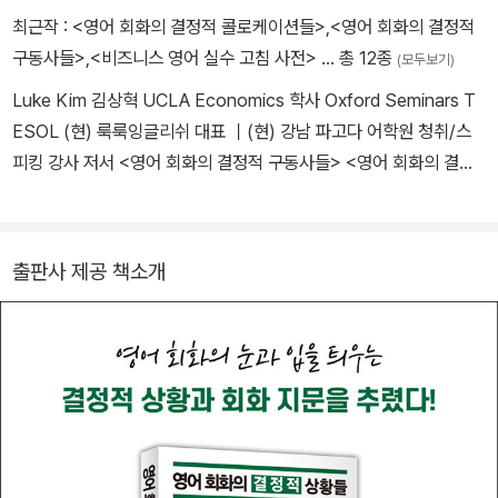
최근작 :
<영어 회화의 결정적 콜로케이션들>
,
<영어 회화의 결정적
구동사들>
,
<비즈니스 영어 실수 고침 사전>
… 총 12종
(모두보기)
Luke Kim 김상혁 UCLA Economics 학사 Oxford Seminars T
ESOL (현) 룩룩잉글리쉬 대표 ｜(현) 강남 파고다 어학원 청취/스
피킹 강사 저서 <영어 회화의 결정적 구동사들> <영어 회화의 결정
적 패턴들> <영어 회화의 결정적 상황들>사(람in), <매일 쓰는 미국
영어 회화100>(넥서스), <비즈니스 영어 실수 고침 사전>(길벗이지
톡), <중학독서평설(2023~) 월간지>(지학사) 원어민 검수 Sahara
출판사 제공 책소개
Meyer Bachelor of Science, Missouri State University Juris
Doctorate, Saint Louis University (현) 룩룩잉글리쉬 자문위원
｜ (전) Traill International School 원어민교사 (전) Cambridge
University Press 에디터