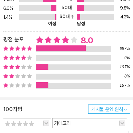
부하는데 옆에 물어볼 사람이 없어 참 외롭다고 느낀 학습자들을 위
50대
9.8%
6.6%
해 문장, 표현, 문법, 발음 하나하나를 짚어주는 깨알 같은 설명은 나
60대
4.3%
1.4%
만의 과외 선생을 모신 듯 든든합니다. 소리 영어 외에 이야기를 해나
여성
남성
가는 유창성(fluency)을 강조 영어는 원어민처럼 발음하는 것만 중
요한 게 아니에요. 그것보다는 우리가 하고 싶은 말을 어떻게든 해내
8.0
평점 분포
는 게 더 중요합니다. 이 점에 착안하여 영어를 해야 하는 상황에서 원
66.7%
어민들이 정말 많이 쓰면서도 입을 열어 말하기 쉬운 표현을 선정해
0%
이렇게 말해야겠다 생각이 들었을 때 자동적으로 나올 수 있도록 합
16.7%
니다.
0%
16.7%
100자평
게시물 운영 원칙
카테고리