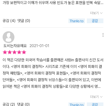
가장 보편적이고 이해가 쉬우며 사용 빈도가 높은 표현을 반복 숙달
하여 자동화시키는 것 아닐까. 그 좋은 예로 How are you? 라는 인
더보기
사말에 자동 반사되는 I’m fine and you? 처럼 공교육을 받은 한국
공감 (
4
)
댓글 (0)
인이면 누구나 기본으로 장착한 강력한 매크로 기능을 들 수 있겠다.
단, 일회용이라는 단점은 빼고. 사실 말하는 행위 자체는 호흡과 함
께 성대, 혀, 입술 같은 조음 기관을 움직이므로 운동의 범위에 들어간
메뉴
다. 듣고 이해한 내용에 대해 무엇을 어떻게 말할지는 대뇌에서 판단
도비는자유예요
2021-01-01
하지만, 조음 기관을 작동시키는 데 관여하는 신체의 모든 움직임은
소뇌에서 주관하기 때문이다. 그래서 한참 동안을 떠들고 나면 장거
이 책은 다양한 외국어 학습서를 출판해온 사람in 출판사의 신간 도서
리를 뛴 것처럼 힘들기 마련인데, 밤새도록 대화가 가능한 여성들의
이다. <영어 회화의 결정적> 시리즈로 기존에 이미 <영어 회화의 결
경우 범접할 수 없는 최고의 운동 효율성을 지닌 것 같다. 이 책은 빈
정적 패턴들>, <영어 회화의 결정적 표현들>, <영어 회화의 결정적
도 높은 다양한 상황별로 주제를 정하고 가장 그럴싸한 담화 내용을
단어들>, <영어 회화의 결정적 뉘앙스들>이 출판되어 있고, 이번에
포함하는 20개의 유닛으로 구성되었다. 가장 흔히 쓰이는 표현은 곧
읽어본 책은 <영어 회화의 결정적 상황들>로 다양한 상황에서 영어
가장 표준적인 소통 규약을 의미하며, 짧은 시간에 많은 정보를 주고
로 어떻게 표현해야 하는지에 대한 내용이 담겨 있다. 저자 룩룩잉글
받아야 하는 대화의 목적에 가장 부합하기에 그렇다. 또한, 화자가 굳
더보기
리쉬는 <영어 회화의 결정적 패턴들>을 출간한 저자로, 미국에서 대
이 자신만의 색다른 방식을 고집하며 대화를 시도하지 않는 바탕에는
공감 (
2
)
댓글 (0)