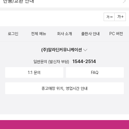
반품/교환 안내
은 내용들이 많아서 이미 '룩룩잉글리쉬'로 영어공부를 하고 있던중
어가 완전히 다른 언어이기 때문에1:1로 100%의 매칭이 되지 않는
에, 선생님의 책까지 이렇게 만나게 되어서 더욱 반가웠어요~!!!사람 i
다는 점을 착안해서영어의 감각을 최대한 살리고 한국어의 뉘앙스를
n 출판사의 이 글을 저는개인적으로 좋아해요'홀로 하는 공부라서 외
가장 잘 전달할 수 있게 구성한20개의 대화가 패턴, 표현, 발음까지
롭지 않게 사람in이 동행합니다.외국어, 내가 지금 제대로 하고 있는
섬세하게 다듬어서 제공된다.유튜브나 블로그로 영어 공부를 의미있
로그인
전체 메뉴
회사 소개
출판사 안내
PC 버전
지, 정말 이대로만 하면 되는지늘 의심이 듭니다. 의심이 든다는 건 외
고 즐겁게 하기 위해 노력한이 책의 저자 룩쌤의 내공과 스킬이 페이
로운 거지요. 그런 외로운 독자들에게힘이 되는 책을 내고 있습니다.'​
지마다 느껴진다. ^^너무 '좋다' 일색인 것 같아서 좀 민망하지만 그래
(주)알라딘커뮤니케이션
이 출판사 글에 이끌려서외국어 공부 책은 주로 사람in도서를 많이 보
도 영어 공부를 하겠다고 쌓아 놓은 책들 중에서 가장 많이 펼쳐 본 책
는 편이예요왠지모를 저의 영어 독학 친구같은 느낌이 들더라구요^^​
1544-2514
이다.혼자서 A와 B를 맡아서 연극하듯 ㅋ 연습해도 재미있고느린 버
일반문의 (발신자 부담)
서문 내용중에서 와닿는 글이 있어서 적어보겠습니다.'제가 제 수업을
전과 정상적인 속도, 2가지 버전으로 제공되는 mp3 파일을 활용해
1:1 문의
FAQ
듣는 학생들에게 항상 강조하는 것이 있습니다.바로 '배려영어와 실
서 원어민의 멋진 발음에 지지 않고(!) 대화해도 즐거웠다. (학원에서
제 영어는 다르다'죠!배려 영어는 말 그대로 영어를 모국어가 아닌 제
라면 이렇게 뻔뻔하게 못했을 것 같다....)** 출판사로부터 책을 제공
중고매장 위치, 영업시간 안내
2의 언어로 배우는 사람들을 배려한영어입니다. 반면에 실제 영어는
받아 읽고, 솔직하게 쓴 리뷰입니다.**#영어회화의결정적상황들 #
영어를 모국어로 하는 사람을 주 대상으로 한 다양한 콘텐츠에 쓰인
룩룩잉글리쉬 #룩쌤 #사람인 #리얼상황회화#2021새해다짐 #컬처
영어를 말하는 거죠!!​>> 이 말을 제 식대로 해석해본다면 '배려 영
블룸 #컬처블룸리뷰단
어'를 듣고 그 내용을알아듣고 이해했다고 난 이제 영어를 정말 잘
해!!! 라는오만은 버려야겠다는 생각이 들어요실전 영어는 더욱 어렵