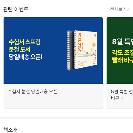
관련 이벤트
전체보기
수험서 분철 당일배송 오픈!
8월 특별 선
바구니
책소개