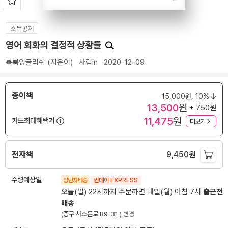
소득공제
영어 회화의 결정적 상황들
룩룩잉글리쉬
(지은이)
사람in
2020-12-09
종이책
15,000
원,
10%
13,500
원
+ 750원
11,475
원
카드최대혜택가
더보기
전자책
9,450
원
수령예상일
양탄자배송
썬데이 EXPRESS
오늘(일) 22시까지 주문하면 내일(월) 아침 7시
출근전
배송
(중구 서소문로 89-31 )
변경