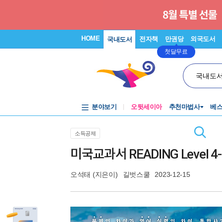
HOME
전자책
만권당
외국도서
국내도서
첫달무료
국내도
분야보기
오뒷세이아
추천마법사
베
소득공제
미국교과서 READING Level 4-
오석태
(지은이)
길벗스쿨
2023-12-15