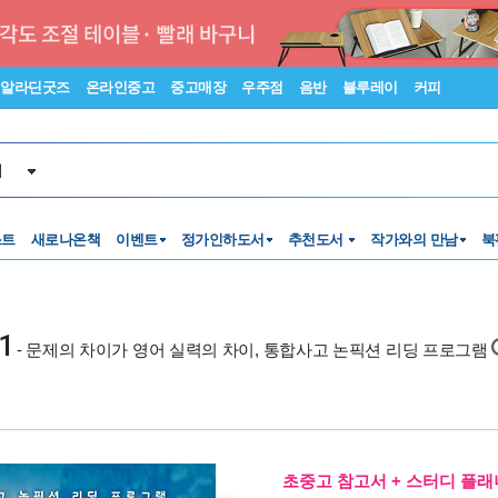
알라딘굿즈
온라인중고
중고매장
우주점
음반
블루레이
커피
서
스트
새로나온책
이벤트
정가인하도서
추천도서
작가와의 만남
북
1
- 문제의 차이가 영어 실력의 차이, 통합사고 논픽션 리딩 프로그램
초중고 참고서 + 스터디 플래너