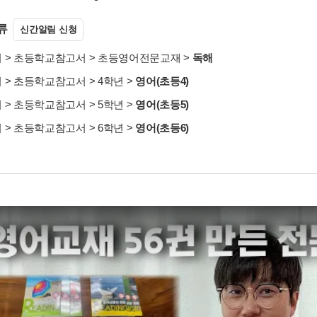
류
신간알림 신청
서
>
초등학교참고서
>
초등영어전문교재
>
독해
서
>
초등학교참고서
>
4학년
>
영어(초등4)
서
>
초등학교참고서
>
5학년
>
영어(초등5)
서
>
초등학교참고서
>
6학년
>
영어(초등6)