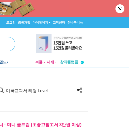
로그인
회원가입
마이페이지
고객센터
장바구니
(0)
투비컨티뉴드
창작플랫폼
펀드
북플
서재
투비컨티뉴드
미국교과서 리딩 Level
|
 · 미니 콜드컵 (초중고참고서 3만원 이상)