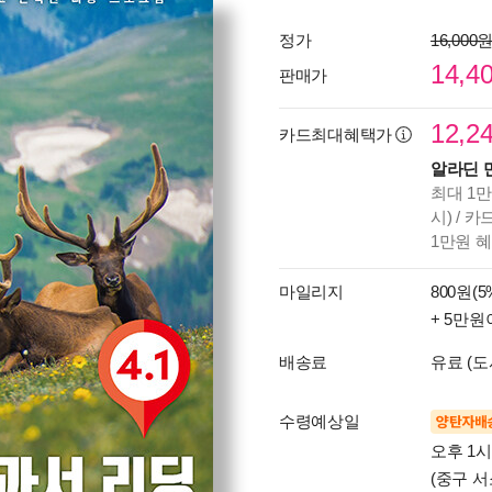
정가
16,000
14,4
판매가
12,2
카드최대혜택가
알라딘 
최대 1만
시) / 
1만원 
마일리지
800원(5
+ 5만원
배송료
유료 (도
수령예상일
양탄자배
오후 1
(중구 서