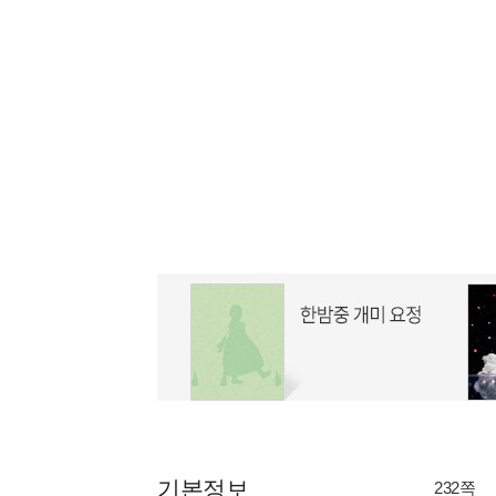
기본정보
232쪽