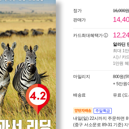
정가
16,000
14,4
판매가
12,2
카드최대혜택가
알라딘 
최대 1만
시) / 
1만원 
마일리지
800원(5
+ 5만원
배송료
유료 (도
양탄자배송
주말특급
내일(일) 22시까지 주문하면 8월
(중구 서소문로 89-31 기준)
지