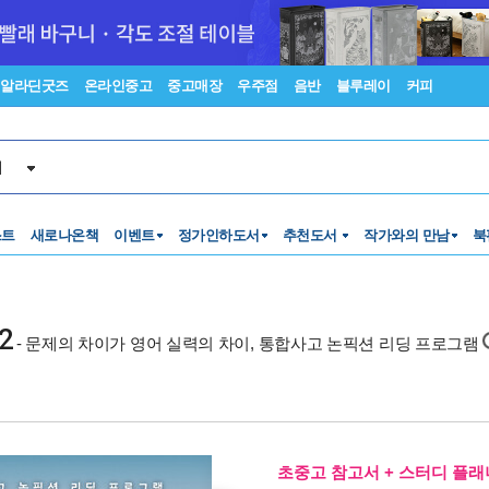
알라딘굿즈
온라인중고
중고매장
우주점
음반
블루레이
커피
서
스트
새로나온책
이벤트
정가인하도서
추천도서
작가와의 만남
북
2
- 문제의 차이가 영어 실력의 차이, 통합사고 논픽션 리딩 프로그램
초중고 참고서 + 스터디 플래너