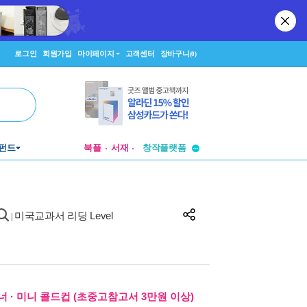
로그인
회원가입
마이페이지
고객센터
장바구니
(0)
투비컨티뉴드
펀드
북플
서재
창작플랫폼
투비컨티뉴드
미국교과서 리딩 Level
|
 · 미니 콜드컵 (초중고참고서 3만원 이상)