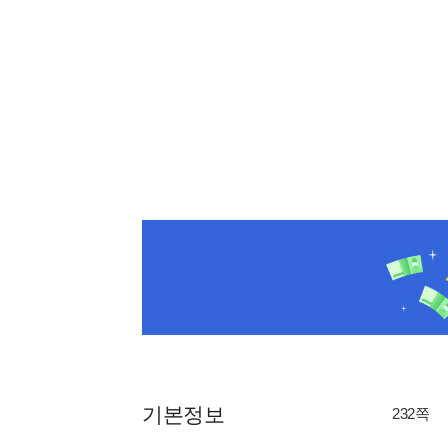
기본정보
232쪽