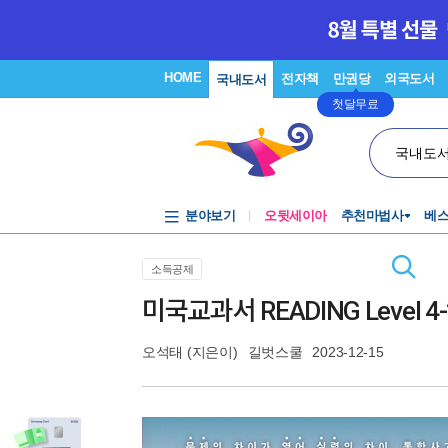
HOME
전자책
만권당
외국도서
국내도서
첫달무료
국내도
분야보기
오뒷세이아
추천마법사
베
소득공제
미국교과서 READING Level 4-
오석태
(지은이)
길벗스쿨
2023-12-15