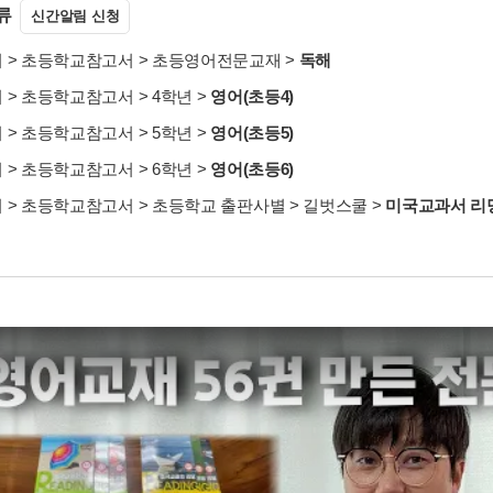
류
신간알림 신청
서
>
초등학교참고서
>
초등영어전문교재
>
독해
서
>
초등학교참고서
>
4학년
>
영어(초등4)
서
>
초등학교참고서
>
5학년
>
영어(초등5)
서
>
초등학교참고서
>
6학년
>
영어(초등6)
서
>
초등학교참고서
>
초등학교 출판사별
>
길벗스쿨
>
미국교과서 리