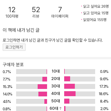
는 이런 결과가 아주 작은 생각의 차이에서 비롯된다는 것을 증명해
읽고 싶어요 26명
12
52
7
독일 금융계의 주목을 받았고, 독일 씨티그룹이 수여하는 최우수 경
읽고 있어요 15명
100자평
리뷰
마이페이퍼
제?경영 도서상을 받았다. 이 상은 독일에서 출간된 경제, 경영, 금융
읽었어요 155명
관련서 중에서 가장 뛰어난 책에 수여하는 상이다.“심사 기준은 단 하
이 책에 내가 남긴 글
나입니다. 정말로 돈을 벌어다 줄 수 있는 책인가? 심사 위원 8명이
로그인하면 내가 남긴 글과 친구가 남긴 글을 확인할 수 있습니다.
만장일치로 이 책을 뽑았습니다. 재산을 늘리는 데 이보다 확실한 도
움을 주는 책은 없습니다.”이 상의 심사를 맡았던 독일 씨티그룹 파생
로그인하기
상품 총괄 책임자 더크 헤스의 말이다. 《부자들의 생각법》 은 20년간
은행가, 투자가, 경제 전문 기자, 경제학 교수 등 다양한 직업을 거치
구매자 분포
며 경제의 최전선에서 활약했던 저자 하노 벡의 모든 경험과 통찰이
10대
0.9%
0.7%
녹아 있는 책이다. 그는 굵직한 경제 이슈가 있을 때마다 언론사에서
20대
9.6%
7.7%
1순위로 섭외하는 독일에서 가장 핫 한 경제 전문가로 평가 받는다.
30대
17.3%
15.3%
하노 벡이‘부자들의 생각’에 관심을 갖게 된 이유는 무엇일까? “투자
40대
18.6%
14.0%
실패로 큰돈을 날렸죠. 누구보다 잘할 수 있다고 믿었는데 남들과 똑
50대
8.4%
4.5%
같은 실수를 저질렀어요. 저뿐만 아니라 인간이라면 누구나 빠질 수
60대
2.0%
0.8%
밖에 없는 심리적 오류였다는 것을 알게 된 것은 한참 뒤의 일입니