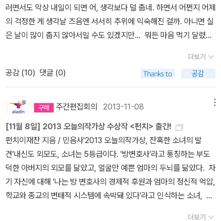
러면서도 막상 내일이 되면 어, 생각보다 덜 춥네. 하면서 어쩐지 어제
될 만한 것도 많았다. 예를 들자면, 셜록 홈즈가 나오는 <빨간머리연
의 걱정한 게 생각날 즈음엔 서서히 추위에 익숙해진 걸까. 아니면 실
맹>도 잠시 예시로 활용되기도 하는 등 이 책의 예시는 다양하다. 그
은 날이 많이 춥지 않아서일 수도 있겠지만... 뭐든 마음 먹기 달렸다
러한 점은 책 소개에도 있어서 어느 정도 알고 읽기 시작했지만, 그래
거나, 생각이 중요하다거나. 그런 말도 있긴 하지만 추운데 추운 거고,
도 경제학 책이니까 도표가 많고 복잡할 거라고 생각했는데, 그런 책
더보기
더운데 더운 건, 그냥 그런 거죠. 복잡하게 생각하지 않아도 될 것들도
은 아니었다. 그럴듯 해서 투자했지만, 결과는 다르게 나올 경우. 수
공감 (
10
)
댓글 (0)
많지만, 그럼에도 굳이 이쪽과 저쪽을 오가는 이런 생각을 하는 건, 그
익률이 높아서 선택했지만, 이번 투자에서도 그렇다고 보장할 수 없
다지 실용적이지는 않은, 그냥 어느 순간에 하고 있는 것일 지도 모르
는 경우. 같은 선택인데도 다르게 생각되기 때문에 대다수의 사람들
겠습니다. 오늘 페이퍼를 쓰다가 이런저런 생각이 나서, 별 도움되지
주간편집회의
2013-11-08
메뉴
이 하게 되는 선택. 말 그대로 약간의 차이인데도 결과는 달라지는 것
않을 이야기로 길게 수다를 떨었습니다. ^^ 곧 새로운 한주가 시작되
들은 이 책 처음부터 계속된다. 하나 하나는 큰 차이가 없지만, 그것이
[11월 8일] 2013 오늘의작가상 수상작 <펀치> 출간!
겠군요. --------------------------- 1. 도미니크 로로의 심
모이면 눈에 확 들어오는 차이가 되는 것처럼, 그럴 듯 해 보여서 했던
펀치이재찬 지음 / 민음사'2013 오늘의작가상, 잔혹한 소녀의 발
플한 정리법2. 부자들의 생각법3. 울림4. 감정은 습관이다. 1. 도미
투자가 실패하는 데는 여러 가지가 있다는 설명이 많았다. 그렇다고
견'내신도 외모도, 소녀는 5등급이다. '방변호사'라고 통칭하는 부도
니크 로로의 심플한 정리법 --이 책의 부제는 '세계적 베스트셀러 <
반드시 투자의 실패에 초점을 맞춘 건 아니고, 나이와 경제상황에 맞
덕한 아버지의 외모를 닮았고, 얼굴만 예쁜 엄마의 두뇌를 닮았다. 자
심플하게 산다>의 실천편'이고, <심플하게 산다>라는 건 오른쪽 표
는 투자를 하기 위해 생각해보면 좋을 것들을 설명하고 있으니, 투자
기 자신에 대해 '나는 방 변호사의 경제적 후원과 엄마의 정신적 억압,
지의 이 책입니다. 표지 자체도 흰 색이 많아서 단순해보입니다. 지
그 자체를 부정적으로 보는 건 아닐 듯 하다. 수익률이 높은 투자는
학교와 종교의 변태적 시스템에 속박돼 있다'라고 인식하는 소녀, 탈
난 번 <심플하게 산다>에서는 삶을 물건, 몸, 마음의 세 가지로 크게
위험성이 높고, 안정성이 높은 투자는 위험성은 낮지만 수익률이 높
출을 위해 완벽한 계획을 세운다. '아무도 구원하지 못하는' 구원교회
나누어 단순한 삶에 대해서 썼는데, 이번 책에서는 이 책의 실전편이
더보기
다. 그런 건 이미 알려진 사실이지만, 실제로 투자를 할 경우에는 그보