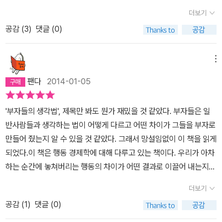
다. 부자가 되기 위해 어떠한 생각을 가져야 하는지 흥미로운 실험과
더보기
역사?경제학?심리학을 넘나들며 흥미진진하게 전달한다. 이 책은 세
공감 (
3
)
댓글 (0)
상이 어떻게 바뀌든, 당신이 얼마를 원하든 10년은 빨리 모을 수 있게
해 줄 것이다. 자, 부자가 될 준비가 되었는가?
메뉴
팬다
2014-01-05
'부자들의 생각법', 제목만 봐도 뭔가 재밌을 것 같았다. 부자들은 일
반사람들과 생각하는 법이 어떻게 다르고 어떤 차이가 그들을 부자로
만들어 줬는지 알 수 있을 것 같았다. 그래서 망설임없이 이 책을 읽게
되었다.이 책은 행동 경제학에 대해 다루고 있는 책이다. 우리가 아차
하는 순간에 놓쳐버리는 행동의 차이가 어떤 결과로 이끌어 내는지
그리고 어떤 행동들이 좋지 못한 결과로 이끄는지에 대해 이야기 하
더보기
고 있다. 이 책을 읽은 감상을 한 마디로 말하자면, '상당히 흥미롭
공감 (
1
)
댓글 (0)
다'이다. 이 책에 나온 행동 경제학 중 일부는 우리 스스로도 잘 알고