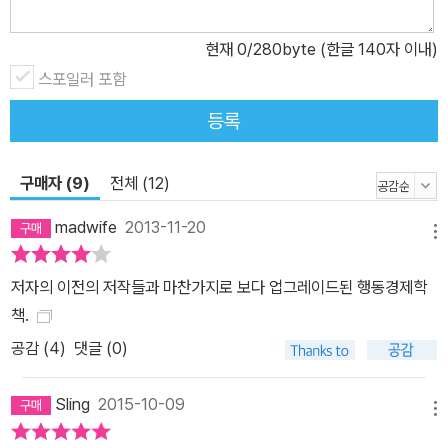
서 슈퍼마켓은 항상 문 닫기 직전에 간다. 보통 사람들은 그렇게 아끼
현재
0
/280byte (한글 140자 이내)
니까 부자가 될 수밖에 없었다고 생각한다. 캄프라드는 지독한 절약
정신 때문에 부자가 된 것일까? 하노 벡은 더 중요한 것이 있다고 말
스포일러 포함
한다. “중요한 것은 상대성이에요. 평범한 사람들은 길에서 주운 돈 1
등록
0만 원은 큰돈이라고 생각하면서도 3000만 원짜리 차를 살 때 할인
받은 10만 원은 푼돈이라고 생각합니다. 같은 10만 원이라도 상황에
구매자 (9)
전체 (12)
따라 다르게 느끼는 겁니다. 그런데 부자들은 1억 원이 있든 10억 원
이 있든 10만 원을 10만 원이라고 생각합니다.” 인간은 어떤 조건에
madwife
2013-11-20
메뉴
서 자극을 받느냐에 따라 같은 자극이라도 다르게 받아들인다. 대형
마트에서 쇼핑을 할 때 얼마 사지 않은 것 같은데 계산할 때 보면 금액
저자의 이전의 저작들과 마찬가지로 보다 업그레이드된 행동경제학
이 너무 커서 놀랐던 적이 있을 것이다. 한 번에 여러 가지 물건을 사
책.
면 자질구레한 물건 가격들의 값이 크게 느껴지지 않는다. 이것이 바
공감 (
4
)
댓글 (0)
로 상대성의 함정이다. 하노 벡은 부자들이 구두쇠처럼 보이는 이유
는 상대성의 함정에 빠지지 않기 때문이라고 말한다. 그래야 알게 모
Sling
2015-10-09
르게 새어나가는 돈을 막을 수 있다. 그렇게 모은 돈으로 투자를 시작
메뉴
해 본격적으로 재산을 불린다. 그들 역시 투자 전문가는 아니기 때문