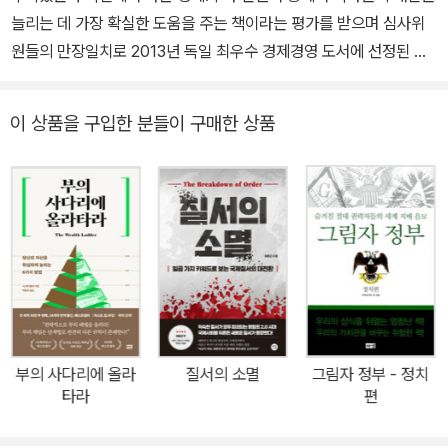
의 근간을 이루는 인플레이션을 제대로 이해해야 함을 깨닫고 이 책
늘리는 데 가장 확실한 도움을 주는 책이라는 평가를 받으며 심사위
『인플레이션』을 통해 2000년 인플레이션의 방대한 역사를 통찰하
원들의 만장일치로 2013년 독일 최우수 경제경영 도서에 선정된 책.
기에 이르렀다. 이 책에서 그는 인플레이션의 과거와 현재, 미래를 넘
지난 20년간 투자가, 은행가, 경제 전문 기자, 경제학 교수로 경제 현
나들며 그 속에 숨겨진 자본주의의 작동원리와 저금리 시대 투자법,
장에서 활약한 독일 최고의 경제 전문가가 그동안 당신이 몰랐던 돈
이 상품을 구입한 분들이 구매한 상품
돈의 미래에 관해 명쾌하고도 흥미로운 지적 여정의 길로 독자들을
의 비밀을 밝혔다. 똑같은 돈을 벌어도 어떤 사람은 부자가 되고, 어떤
안내한다.
사람은 평범하게 산다. 이 책은 이런 차이가 아주 작은 생각의 차이에
서 비롯한다는 것을 역사적 사례와 경제학, 심리학을 넘나들며 증명
한다. 보험, 소비 습관부터 주식, 부동산, 노후 대비까지 돈을 벌고, 모
으고, 지키는 가장 현명한 방법을 제시한다. 당신이 얼마를 벌든, 세상
이 어떻게 바뀌든 당신을 부자로 만들어줄 것이다. [출판사 리뷰] 20
년간 투자가, 은행가, 경제 전문 기자, 경제학 교수로 활동한 독일 최
고의 경제 전문가가 밝히는 당신만 몰랐던 돈의 비밀 “부자가 되는 방
법이요? 간단해요. 생각을 조금 바꾸면 됩니다.” 누구나 부자를 꿈꾼
부의 사다리에 올라
질서의 소멸
그림자 정부 - 정치
다. 하지만 누구나 부자가 되는 것은 아니다. 《부자들의 생각법》 저자
타라
편
하노 벡은 그것이 ‘생각’의 차이 때문이라고 딱 잘라 말한다. 똑같은
돈을 벌어도 어떤 사람은 부자가 되고, 어떤 사람은 돈에 허덕인다. 그