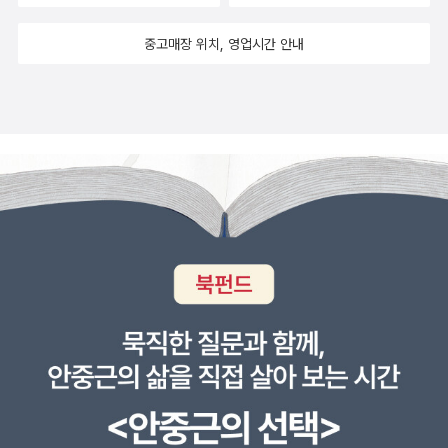
다루는 한계가, 일본에서는 표제어가 200개 남짓한 소략한 내용이라
는 한계가 있었다. 이 책은 문명교류라는 폭넓은 시선으로 실크로드
중고매장 위치, 영업시간 안내
의 위상을 정립하고, 문명교류의 현장성을 생생하게 담아내는 데 집
중하면서, 실크로도의 동쪽 끝을 한반도에서 찾아내 한국의 외향적
세계성을 드러낸다. 규모와 의미에서 명실상부한 세계 최대, 최고의
실크로드 사전이라 할 만하다.
이 사전 최고의 덕목은 현장성이다. 실
크로드가 문명교류의 장이라는 말은 문자 속에 갇힌 지 오래고, 실크
로드에 가보거나 그 길을 밟아보는 일도 쉽지 않다. 정수일은 스물세
차례에 이르는 실크로드 답사, 세계 4대 여행기로 꼽히는 <이븐 바투
타 여행기>, <왕오천축국전>, <오도릭의 동방기행> 역주 작업으로,
앞서 실크로드를 걸어간 선현의 자취를 깊이 이해하고, 오늘 실크로
드에 직접 서서 시간과 공간의 간극을 좁혀준다. 비로소 온전한, 살아
있는 실크로드를 만날 가능성이 생겼다. 더불어 그곳에 가볼 용기도
살짝 품어본다. - 인문 MD 박태근책 속에서 : 실크로드는 고행과 낭
만이 함께 간 길이며, 멀면서도 가까이 우리 속에 있는 길이다. 이 길
위에 선현들이 찍어놓은 족적은 세계를 향한 우리 겨레의 쾌거다. 연