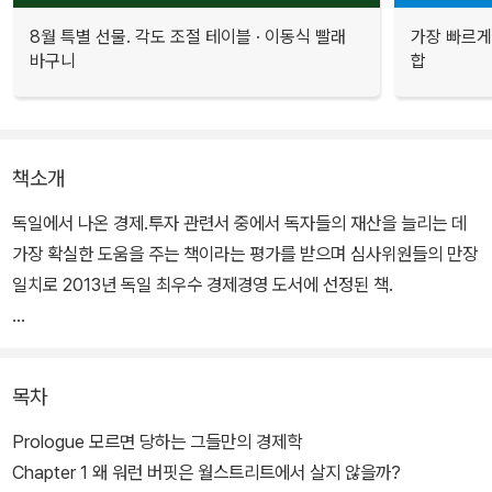
8월 특별 선물. 각도 조절 테이블 · 이동식 빨래
가장 빠르게
바구니
합
책소개
독일에서 나온 경제.투자 관련서 중에서 독자들의 재산을 늘리는 데
가장 확실한 도움을 주는 책이라는 평가를 받으며 심사위원들의 만장
일치로 2013년 독일 최우수 경제경영 도서에 선정된 책.
지난 20년간 투자가, 은행가, 경제 전문 기자, 경제학 교수로 경제 현
장에서 활약한 독일 최고의 경제 전문가가 그동안 당신이 몰랐던 돈
목차
의 비밀을 밝혔다. 똑같은 돈을 벌어도 어떤 사람은 부자가 되고, 어떤
사람은 평범하게 산다.
Prologue 모르면 당하는 그들만의 경제학
Chapter 1 왜 워런 버핏은 월스트리트에서 살지 않을까?