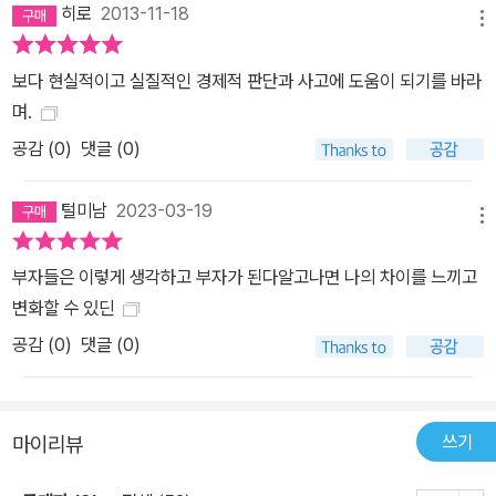
히로
2013-11-18
치 비 온 뒤 하늘이 개기 시작할 때 우산을 사는 것과 같다. 원금 보장
메뉴
에 드는 비용과 수익을 포기하는 형식으로 고객들은 사실상 필요 없
보다 현실적이고 실질적인 경제적 판단과 사고에 도움이 되기를 바라
는 보장을 받는 것이다. “만약 30~40대라면 재산 대부분을 채권이
며.
나 부동산, 생명 보험에 묶어 두는 것은 절대 바람직하지 않아요. 계좌
공감 (
0
)
댓글 (0)
를 너무 자주 확인하지 않을 자신이 있다면 공격적으로 투자하는 것
이 훨씬 이익입니다.” 하노 벡은 통계적으로 주식의 수익률이 다른 투
털미남
2023-03-19
자 상품에 비해 월등히 높다고 말한다. 1926년에 미국 주식에 투자한
메뉴
사람은 2000년이 되었을 때 같은 기간 미국 채권에 투자한 사람보다
155배나 많은 돈을 벌었다. 문제는 손실 회피 심리 때문에 사람들이
부자들은 이렇게 생각하고 부자가 된다알고나면 나의 차이를 느끼고
주식의 위험성을 실제보다 너무 높게 평가한다는 데 있다. 채권이나
변화할 수 있딘
생명 보험의 비중이 높다는 것은 주식으로 얻을 수 있는 수익을 포기
공감 (
0
)
댓글 (0)
하는 것과 같다. 물론 모든 돈을 주식에 투자하라는 말은 아니다. “유
대인들이 2000년 넘게 지켜온 투자법이 있습니다. 3분의 1은 주머
니에, 3분의 1은 집에, 3분의 1은 가게에 투자한다는 규칙입니다. 현
쓰기
마이리뷰
대에 맞게 고치면 3분의 1은 동산에, 3분의 1은 부동산에, 3분의 1은
주식에 투자하라는 것이겠죠.” 일반인들은 이해하기 어려운 포트폴리