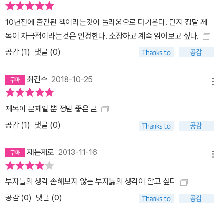
는다. 그래서 펀드 상품을 파는 금융회사들은 과거 실적을 대대적으
10년전에 출간된 책이라는것이 놀라움으로 다가온다. 단지 정말 제
로 홍보하여 사람들의 착시 효과를 유도한다. 빌 밀러만 해도 2006
목이 자극적이라는것은 인정한다. 소장하고 계속 읽어보고 싶다.
년 이후 3년 연속으로 시장 평균보다 낮은 수익률을 기록해 명성에
공감 (
1
)
댓글 (0)
금이 가기 시작했다. “펀드 매니저나 애널리스트들의 예측 적중률은
평균 40퍼센트 정도에 불과합니다. 차라리 동전을 던지는 게 더 정확
최건수
2018-10-25
하다는 말이죠.” 전문가들의 말을 믿을 수 없다면 원금 보장 상품에
메뉴
투자하는 것은 어떨까? 그것이야말로 절대로 손해 보지 않는 확실한
투자법이 아닐까? 원금 보장 상품이 결국은 손해인 이유는 무엇일
제목이 문제일 뿐 정말 좋은 글
까? 손실로 인한 마음의 고통이 이익으로 얻는 기쁨보다 두 배 더 강
공감 (
1
)
댓글 (0)
하다고 한다. 그것을 ‘손실 회피 심리’라고 한다. 그만큼 사람들은 무
엇이든 잃는 것을 싫어한다. 그래서 원금 보장 상품은 늘 인기가 많다.
재는재로
2013-11-16
메뉴
결코 손해 보지 않는 안전한 투자의 대표 상품이기 때문이다. 그런데
하노 벡은 단호하게 말한다. “원금 보장 상품은 손해예요. 원금을 보
부자들의 생각 손해보지 않는 부자듫의 생각이 알고 싶다
장 받기 위해 내야 하는 비용이 만만치 않기 때문이죠. 물론 상품 판매
공감 (
0
)
댓글 (0)
자들은 그런 비용들을 교묘히 숨겨 사람들의 판단을 흐리게 만듭니
다.”투자자들은 보통 주가가 바닥일 때 원금 보장 상품을 택한다. 마