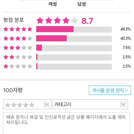
여성
남성
다.” 그는 한때 독일에서 가장 유명한 제과점 체인 회사에 투자를 했
다. 예상대로 대박을 터트렸고, 성공으로 들뜬 마음에 주위 사람들에
8.7
평점 분포
게 자랑하고 다녔다. 얼마 후 거품이 꺼지면서 주가가 폭락하기 시작
49.3%
했다. 원칙적으로는 투자를 끝냈어야 옳았지만 손해를 만회하기 위해
40.3%
추가 매수를 시도했다. 결국 원금에다 추가 매수하느라 끌어다 쓴 돈
7.5%
까지 모두 날리는 엄청난 손해를 보고 말았다. 경제 전문가로서 그는
자존심에 큰 상처를 입었다. 이 과정에서 과연 진짜 부자들은 어떻게
1.5%
생각하며 우리가 부자가 되기 위해 바꿔야할 생각은 무엇일까를 진지
1.5%
하게 고민하기 시작했다. 세계적 거부 이케아 창업자가 노인 할인 혜
택을 꼭 챙기는 이유는? 세계적인 가구 업체 이케아의 창업자 잉바르
100자평
게시물 운영 원칙
캄프라드는 2012년 《블룸버그》선정한 세계 갑부 순위에서 4위에 오
른 부자다. 그런데 그는 모국 스웨덴에서 지독한 구두쇠로 더 유명하
카테고리
다. 사람들에게 받은 크리스마스카드를 모아 두었다가 다음 해에 다
른 사람에게 보낸다. 출장을 갈 때는 비싼 비행기 대신에 기차를 타고,
그마저도 가장 저렴한 차표를 구하려고 몇 시간 동안 인터넷을 검색
한다. 경로 우대 할인 혜택도 꼭 챙긴다. 떨이 상품을 싸게 사기 위해