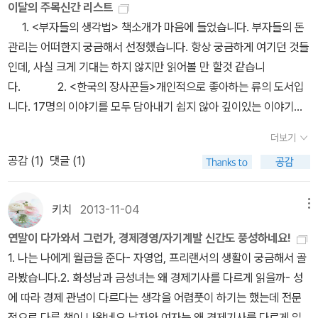
었다. 고모 딸은 날씬하다.'집을 아주 깨끗하게 치웠네?'살인 사건 이
이달의 주목신간 리스트
- 이 책의 부제는 인생을 바꾸는 내 가슴속 유일한 해법,입니다. 자기
경제경영 전문 사이트 ‘800-CEO-READ’ 선정 최고의 경제서 <벌
여러 가지를 언급하고 있지만, 상당수는 유럽과 미국의 예시가 될 듯
후 열흘이 넘도록 현장에 출입하지 못하게 해서 엉망이었다.'고모가
1. <부자들의 생각법> 책소개가 마음에 들었습니다. 부자들의 돈
계발, 성공학에 관한 책이며, 이 책에서 말하는 울림이란 내 가슴 속에
거벗은 경제학>의 저자 찰스 윌런이 <벌거벗은 통계학>으로 돌아왔
하다. 그렇지만 저자 후기를 읽어보면, 이 책이 행동경제학으로부터
사람 시켜서 치웠어요.''부모님하고 사이가 좋지 않은 사람이 있었을
관리는 어떠한지 궁금해서 선정했습니다. 항상 궁금하게 여기던 것들
서 시작되는, 내 마음이 내게 보내는 진실한 파장이며 신비로운 힘이
다. 저자는 이 책을 통해 통계학이야말로 복잡한 세상을 꿰뚫는 흥미
많은 영향을 받았을 것으로 보인다. 1. 대니얼 카너먼-- <부자들
까?''부모님하고 사이가 좋은 사람이 없었어요.'경찰들은 나를 전혀
인데, 사실 크게 기대는 하지 않지만 읽어볼 만 할것 같습니
라고 합니다. 내면의 소리에 귀를 귀울이라는 이야기는 처음 듣는 것
롭고 아주 요긴한 도구임을 증명한다. 그는 특유의 통찰력과 통계적
의 생각법> 저자 후기에서 행동경제학에 대해 약간 나오기도 하고,
의심하지 않고 도저히 범인을 찾을 수 없는 엉뚱한 질문만 하고 돌아
다. 2. <한국의 장사꾼들>개인적으로 좋아하는 류의 도서입
이 아니지만, 내 안에 나를 바꿀 수 있고 꿈을 이룰 수 있는 힘이 있다
도구들로 경제 흐름과 사회 현상을 분석하고 있다. 이 책을 통
본문에서도 대니얼 카너먼의 이론에 대해 언급한 적이 있긴 하다. 대
간다.부자들의 생각법하노 벡 지음 / 갤리온'당신이 부자가 되지 못하
니다. 17명의 이야기를 모두 담아내기 쉽지 않아 깊이있는 이야기는
는, 울림이 메아리가 되어 다시 돌아온다고 하는 내용인데, 저자의 뜻
해 독자는 관리비를 혁신적으로 아낄 수 있으며, 아파트를 둘러싼 분
니얼 카너먼은 심리학자이지만, 심리학과 경제학의 학문간 경계를 허
는 이유'
독일에서 출간 된 경제.투자 관련서 중 독자들의 재산을 늘리
기대할 수 없을것 같습니다. 하지만 다양한 사람들의 경험담을 들어
처럼 그 울림이 지금 힘든 시간을 보내는 누군가에게도 희망적인 빛
쟁의 소용돌이 속에서도 중심을 잃지 않고 대처하게 되며, 더 살기 좋
물고 융합하여 새로운 학문인 '행동경제학'을 창시하였다. 전망이론으
더보기
는 데 가장 확실한 도움을 주는 책이라는 평가를 받으며 심사위원 만
볼 수 있다는 기대를 해봅니다. 3.<제6의 물결> 신간평가단
으로 다가갈 수 있다면 좋겠습니다. 4. 감정은 습관이다 -- 이 책의
고 가치 있는 아파트에서 살게 될 것이다. hajin
로 2002년에 노벨경제학상을 수상한 바있다. 이 책 <부자들의 생
공감 (
1
)
댓글 (1)
장일치로 2013년 독일 최우수 경제경영 도서에 선정된 책이다.
똑같
활동을 하면서 알게된 즐거움 중 하나가 잘 알려지지 않은 분야와의
부제는 부정의 나를 긍정의 나로 바꾸는 힘, 입니다. 저자의 전작 <감
각법>에서도 휴리스틱과 전망이론 등 대니얼 카너먼의 이론과 행동
은 돈을 벌어도 어떤 사람은 부자가 되고, 어떤 사람은 평범하게 산다.
만남이었는데, 이 책도 그간 알지 못했던 사실을 알려줄 것 같은 책이
정연습>이 좋은 반응을 얻어 다음 책으로 나온 것같습니다. 우리가
경제학에 해당될 내용이 부분부분 소개되는 것으로 보인다. 옆의 책
이 책은 이런 차이가 아주 작은 생각의 차이에서 비롯한다는 것을 역
네요. 접하기 쉽지 않아보이는 내용인 만큼 이번 신간으로 선정되면
겪는 어떤 감정이 때로는 습관적일 수도 있는데, 이러한 감정습관은
키치
2013-11-04
메뉴
<생각에 관한 생각>은 대니얼 카너먼의 일반대중을 위한 교양서로
사적 사례와 경제학, 심리학을 넘나들며 증명한다. 이 책이 '부자'가
도전해볼 생각입니다. 4. <안티프래질> <블랙 스완>은 아직 읽
우리 뇌가 평소 익숙하던 상태를 필사적으로 지키려고 하기 때문일
최근에 나온 책이다. 2. 괴짜 경제학-- 스티븐 더브너와 스티븐 래
연말이 다가와서 그런가, 경제경영/자기계발 신간도 풍성하네요!
되는 법을 이야기한다고 해서 좋은 주식을 추천하거나 좋은 펀드 상
어보지 않았으나, 이 책을 읽어본 뒤에 연쇄적으로 흥미를 가질 수 있
수도 있다는 것이 저자의 설명입니다. 여러 사례를 소개하여, 이러한
빗은 '행동장치'에 대한 부분에서 언급되었다. 행동장치는 원하는 결
1. 나는 나에게 월급을 준다- 자영업, 프리랜서의 생활이 궁금해서 골
품, 어떤 펀드 매니저에게 투자를 해야 하는지, 스톡옵션은 어떻게 활
을 것 같아 추천합니다. 늘 읽어보고 싶은 책들은 많은데, 마음만 앞서
사례를 자신과 비교해보면서 자신의 감정습관을 찾아볼 수도 있고,
과를 얻기 위해 스스로 행동에 제약을 가하는 것을 말하며 미래에 자
라봤습니다.2. 화성남과 금성녀는 왜 경제기사를 다르게 읽을까- 성
용할지를 다루는 것은 아니다. 대신 저자는 '부자'와 '돈'의 시작과 끝,
네요. 이 책이 선정되면 기회삼아 <블랙스완>도 읽어볼 수 있을듯 하
또한 문제가 되는 감정습관을 바꾸어갈 수 있을 실천해보면 좋을 실
신의 의지가 약해질 것을 알고 그에 대한 대책을 마련하는 단순한 원
에 따라 경제 관념이 다르다는 생각을 어렴풋이 하기는 했는데 전문
정확히 말하면 '돈을 대하는 사람 심리'의 모든 것을 담았다. 우리의
여 마지막 추천도서 리스트에 넣어봅니다. 하지만 내용은...사실 좀 딱
용적인 설명도 있습니다. -------------------- 페이퍼를 거의 다
리지만 효과는 강력하다(298페이지) 심리학에서 나오는 용어같은
적으로 다룬 책이 나왔네요.남자와 여자는 왜 경제기사를 다르게 읽