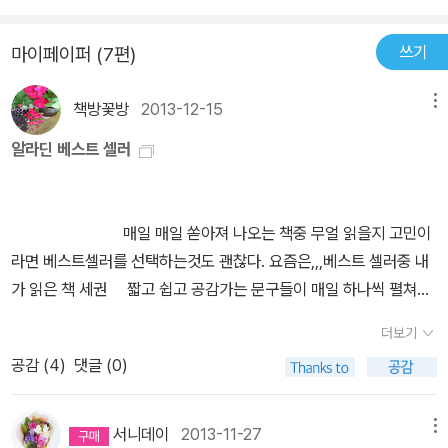
있으면서도 어쩔 수 없는 사람 심리로 인하여 실제로 행하지 못하는
것들도 있었다. 예를들면, 손실회피심리나 처분효과, 소유효과가 그
쓰기
마이페이퍼 (7편)
렇다. '사용 후 만족스럽지 못하면 100% 환불' 속에 들어 있는 소유
효과가 우리를 소비로 이끌고 있는 것이며, 추락하는 주식을 계속 보
책방꽃방
2013-12-15
메뉴
유하면 언젠가는 다시 오를 것이란 기대에 처분하지 못하는 행동 등
우리가 어렴풋이 알고 있으면서도 확실히 눈치채고 있지 못한 행동들
알라딘 베스트 셀러
에 대해서 재미있게 풀어나간다. 또한 우리가 눈치채지 못한 몰락의
길로 이끄는 행동들에 대해서도 나온다. 단순히 돈을 버는 법이 아닌
책 제목처럼 '부자들의 생각법'으로 자신의 자산을 어떻게 지키고 어
매일 매일 쏟아져 나오는 책중 무얼 읽을지 고민이
떻게 불려나갈 것인지 이야기한다. 이 책은 경제학에 관련된 책이지
라면 베스트셀러를 선택하는것도 괜찮다. 요즘은,,,베스트 셀러중 내
만, 행동 경제학이라는 좀더 친근한 느낌의 학문으로 경제에 대해 잘
가 읽은 책 세권 짧고 쉽고 공감가는 문구들이 매일 하나씩 펼쳐보
모르는 사람이라도 흥미롭게 읽으면서 유용한 정보들을 얻어갈 수 있
면 좋은 책이다. 그림도 이쁘다. 유홍준 교수의 우리 옛그림과
더보기
다. 그런 점에서 이 책에 높은 점수를 주고 싶다.
글씨에 대한 쉽고 재미난 해설을 들을 수 있는 책,그냥 집에 두고 두고
공감 (
4
)
댓글 (0)
보면 좋은 책, 꼭 카톨릭 신부의 신앙간증 같은 책이지만우리
의 아픈 전쟁의 상처를 돌아보게 하며사랑이 기적을 이루는 아니 기
적이 사랑이 되는 그런 이야기다. 추운 겨울 움츠러드는 마음에 따스
서니데이
2013-11-27
메뉴