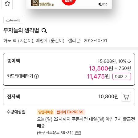
소득공제
부자들의 생각법
하노 벡
(지은이),
배명자
(옮긴이)
갤리온
2013-10-31
종이책
15,000
원,
10%
13,500
원
+ 750원
11,475
원
카드최대혜택가
더보기
전자책
10,800
원
수령예상일
양탄자배송
썬데이 EXPRESS
오늘(일) 22시까지 주문하면 내일(월) 아침 7시
출근전
배송
(중구 서소문로 89-31 )
변경