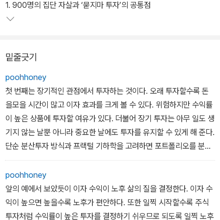
이 책은 이런 차이가 아주 작은 생각의 차이에서 비롯한다는 것을 역
1. 900명의 집단 자살과 ‘묻지마 투자’의 공통점
사적 사례와 경제학, 심리학을 넘나들며 증명하며 소비 습관부터 주
식, 부동산, 노후 대비까지 돈을 벌고, 모으고, 지키는 가장 현명한 방
법을 제시한다.
밑줄긋기
poohhoney
첫 번째는 장기적인 관점에서 투자하는 것이다. 오래 투자할수록 돈
을모을 시간이 많고 이자 효과를 크게 볼 수 있다. 위험하지만 수익률
이 높은 상품에 투자할 여유가 있다. 더불어 장기 투자는 아무 일도 생
기지 않는 날뿐 아니라 중요한 날에도 투자를 유지할 수 있게 해 준다.
단순 분산투자 방식과 프랙털 기하학을 고려하면 포트폴리오를 분산
하는 방식보다는 장기 투자가 더 중요한 요소이다. 시간은 금이다.
poohhoney
앞의 예에서 보았듯이 이자 수익이 노후 삶의 질을 결정한다. 이자 수
익이 높으면 높을수록 노후가 편안하다. 또한 일찍 시작할수록 주식
투자처럼 수익률이 높은 투자를 결정하기 쉬우므로 되도록 일찍 노후