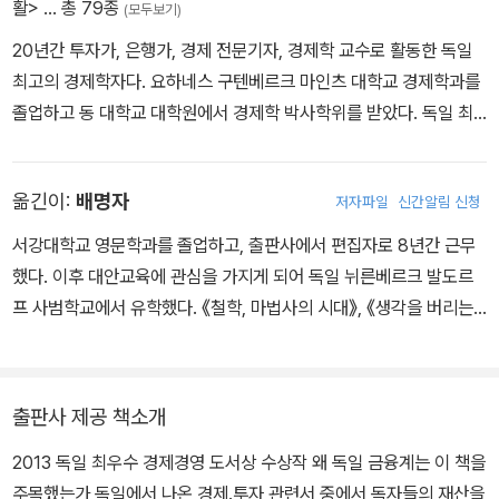
활>
… 총 79종
(모두보기)
20년간 투자가, 은행가, 경제 전문기자, 경제학 교수로 활동한 독일
최고의 경제학자다. 요하네스 구텐베르크 마인츠 대학교 경제학과를
졸업하고 동 대학교 대학원에서 경제학 박사학위를 받았다. 독일 최
고 일간지이자 세계 3대 신문사 중 하나인 《프랑크푸르터 알게마이
네 차이퉁(FAZ)》에 입사하여 8년 동안 경제 전문 기자로 활약했다.
옮긴이:
배명자
저자파일
신간알림 신청
2006년 포르츠하임 대학교 경제학과 교수로 임용되어 현재까지 일
반 경제학과 경제 정책을 가르치고 있다. 하노 벡은 굵직한 경제 이슈
서강대학교 영문학과를 졸업하고, 출판사에서 편집자로 8년간 근무
가 생길 때마다 《파이낸셜 타임스》《디 벨트》 《슈피겔》 등 독일 유명
했다. 이후 대안교육에 관심을 가지게 되어 독일 뉘른베르크 발도르
언론과 방송국이 가장 먼저 주목하는 스타 경제학자다. 독일 경제정
프 사범학교에서 유학했다. 《철학, 마법사의 시대》, 《생각을 버리는
책과 관련하여 영향력 있는 목소리를 내고 있으며, 특히 그리스 금융
심리학》, 《엄마, 조금만 천천히 늙어줄래?》, 《내 안에서 행복을 만드
위기 해법으로 ‘질서 있는 디폴트’와 ‘EU의 구조 조정’을 주장하여 유
는 것들》, 《내가 죽어야 하는 밤》, 《부자들의 생각법》 등 여러 권의
럽 사회에 파장을 일으켰다. 2013년 『부자들의 생각법』으로 독일 최
책을 우리말로 옮겼다.
출판사 제공 책소개
우수 경제경영 도서상을 받았고, 2015년 『돈이 녹는다』로 다시 한 번
같은 상을 받으며 독일 최초로 이 상을 두 번 받은 저자가 되었다. 하
2013 독일 최우수 경제경영 도서상 수상작 왜 독일 금융계는 이 책을
노 벡은 소시민들이 금융위기 시대에 피해를 입지 않으려면 자본주의
주목했는가 독일에서 나온 경제.투자 관련서 중에서 독자들의 재산을