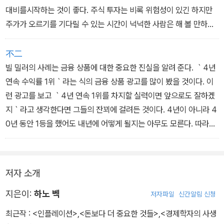
대비를시작하는 것이 좋다. 주식 투자는 비록 위험성이 있긴 하지만
주가가 오르기를 기다릴 수 있는 시간이 넉넉한 사람은 해 볼 만하다.
스물다섯 살에 어떤 주식을 산다면, 예순다섯 살 되는 해에 그 주식은
처음보다 훨씬높은 수익을 가져다줄 가능성이 크다. 역시 시간은 금
不二
이다.
빌 밀러의 사례는 금융 상품에 대한 중요한 진실을 알려 준다. ｀4년
연속 수익률 1위｀라는 식의 금융 상품 광고를 많이 봤을 것이다. 이
런 광고를 보고 ｀4년 연속 1위를 차지할 실력이면 앞으로도 잘하겠
지｀라고 생각한다면 그들의 잔꾀에 걸려든 것이다. 4년이 아니라 4
0년 동안 1등을 했어도 내년에 어떻게 될지는 아무도 모른다. 따라서
과거에 경쟁사보다 뛰어난 실적을 냈다는 사실에 큰 의미를 둘 필요
는 없다. 실력보다는 운이 더 크게 작용하는 경우가 많기 때문이다. 금
융 상품 광고들은 고객들의 눈에 띄기 위해서 과거의 실력을 강조한
저자 소개
다. ｀4년 연속 수익률 1위｀의 진짜 의미는 ｀앞으로도 계속 1위｀
가 아니라 ｀4년 동안 운이 가장 좋았음｀이다. 현명한 투자자는 그
지은이:
하노 벡
저자파일
신간알림 신청
런 말에 현혹되지 않는다. (69)
최근작 :
<인플레이션>
,
<돈보다 더 중요한 것들>
,
<경제학자의 사생