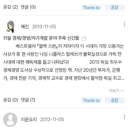
모임에서 발견한 40대 계약직 공무원 '모래의 남자'에게 부모 청부살
라는 부제처럼 같은 내용이지만 조금더 이어져있는 내용입니다. 단
공감 (
2
)
댓글 (0)
다 많은 것들이 고려될 것이다. 그렇기 때문에 일반인도 투자로 인해
해를 의뢰하는 것.영리하고 기발하고 잔혹한 주인공 '방인영'이 쉴새
순한 삶은 부족과 결핍된 상태 그대로를 견디면서 참는 것이 아니라,
수익을 얻기 힘들지만, 전문가도 반드시 수익을 올릴 수 있는 건 아니
없이 내뱉는 말이 실제처럼 들린다. 엄마에겐 '내 머리는 엄마 남편을
복잡하고 넘치는 것이 주는 문제를 벗어나 좀더 가볍고 여유롭게 살
며, 또한 여기에서 나오는 문제점을 전문가도 피하지 못하는 경우가
닮지 않았잖아.'라고 말하고, 친구에겐 '살다가 저주를 받으면 내덕분
해진
2013-11-05
메뉴
기 위해서 필요하다는 것인데, 공간 시간 관계 선택 마음의 정리와도
생기기도 하는 것 같다. 또한 실제로는 그렇지 않겠지만 심리적인 영
인 줄 알아.'라고 문자를 보낸다. 존속살인이라는 비윤리적인 계획을
같은 것들의 과잉으로 인한 피로감을 줄이고, 우리에게 필요하지 않
11월 경제/경영/자기계발 분야 주목 신간들
향으로 인해서 다르게 보이거나 합리적인 선택을 하지 못하는 경우도
세우는, 도저히 좋아할 도리가 없는 혐오스러운 인물임에도 그녀가
은 것을 줄이면서 더 나은 선택을 할 수 있다는 것을 쓴 것 같습니다.
베스트셀러 『블랙 스완』의 저자이자 이 시대의 가장 으뜸가는
있었고, 확실한 자료가 되어 줄 것만 같은 통계도 보기에 따라 다르게
내뱉는 냉소적인 말의 찰기가 자꾸 시선을 끈다. “소설의 읽는 맛을
2. 부자들의 생각법-- 아주 사소한 생각의 차이가 시간이 지나면서
사상가 중 한 사람인 나심 니콜라스 탈레브가 불확실성으로 가득 찬
생각할수 있는 여지가 있는 등, 문제가 될 만한 것은 책을 읽어가면 계
제대로 보여 준” ,“놀라운 신예 작가” 라는 평을 받은 이재찬의 첫 장
매우 큰 차이를 보이게 되는 이유. 이 책의 저자는 누구나 부자가 되고
시대에 대한 해독제를 들고 나타났다! 2013 독일 최우수
속 나온다. 그 때문인지 일반인의 투자엔 더더욱 언제나 손실이 따를
편소설. 2013 오늘의작가상 수상작. - 소설 MD 김효선책 속에서
싶지만, 누구나 부자가 될 수 없는 것을 생각의 차이이며, 문제는 돈이
경제경영 도서상 수상작으로 선정된 책. 지난 20년간 투자가, 은행
수 있는 위험성을 고려해야할 것만 같은 생각이 들었다. 하지만 그러
: 경찰 두 명이 집에 침입한다. 내게 위로의 말을 건넨 후 물을 달라고
아니라 돈을 대하는 우리의 심리에 있다는 것인데, 어떤 조건에서 자
가, 경제 전문 기자, 경제학 교수로 경제 현장에서 활약한 독일 최고의
한 점이 문제 될 수 있는 거지만, 저자는 책의 마지막에서 재산을 지킬
한다. 위로의 말은 '돌솥비빔밥 하나 주세요'와 다를 바 없을 만큼 형
극을 받으냐에 따라 같은 자극이라도 다르게 받아들인다는, 상대성의
경제 전문가가 그동안 당신이 몰랐던 돈의 비밀을 밝혔다
수 있는 방법도 제시한다. 저자가 말하는 18가지의 조언은 투자를 앞
식적이다. 고3인데 학교에 아직 나가지 않느냐며 곧 수능 시험을 봐
더보기
함정을 설명하기 위해서 대형마트에서 물건을 사면 개개의 가격은 크
더 이상 상사 눈치 보지 않고, 답답한 사무실에서 벗어나 원하는
두고 있는 사람에게 참고가 될 수 있을 것이다. 그러나 저자는 독일의
야 할 텐데 큰일이라고 걱정한다. 자기 아들도 고3이라면서. 남을 걱
공감 (
0
)
댓글 (1)
게 비싸지 않아도 결국 계산할 때 금액이 커진다는 예시를 보니 한번
일을 하며 돈도 버는 `먹고 사는 법`의 신개념을 소개한 책. 직장인들
경제전문가이기 때문에 이 책에서 나오는 투자의 방식으로 우리 나라
정하는 척하는 건 사실 자기 위안을 하고 있는 거다. '어떡하니'는 '다
읽어보고 싶어졌습니다. 아무리 좋은 책이고 비법을 담고 있다고 해
이 답답한 사무실을 탈출해 보다 자유롭게 자신이 원하는 일을 할 수
에서 적용한다면 실전면에서는 세세한 부분에서 차이가 생길 수도 있
행이다'와 동의어다. 고모는 내가 살이 찌는 걸 보고 언젠가 '어쩌면
도, 전문분야의 책들이라서 어려우면 읽기 힘든데, 어느 정도 기대해
있도록 돕고 있는 저자는 이 책을 통해 열정과 약간의 준비만 있다면,
다. 그렇기 때문에 여기에서 나오는 내용을 적절히 참고하는 정도면
미운오리
2013-11-05
메뉴
좋니'라고 했는데 난 그때 고모의 얼굴에서 걱정은 커녕 안도감을 읽
봅니다. 2013년 독일 경영우수도서로 선정된 책입니다. 3. 울림-
누구든 ‘자유 방목형 인간‘이 될 수 있다고 설명한다. 미국의
괜찮지 않을까 싶다. ---- 이 책과 관련있을만한 내용- 이 책에서는