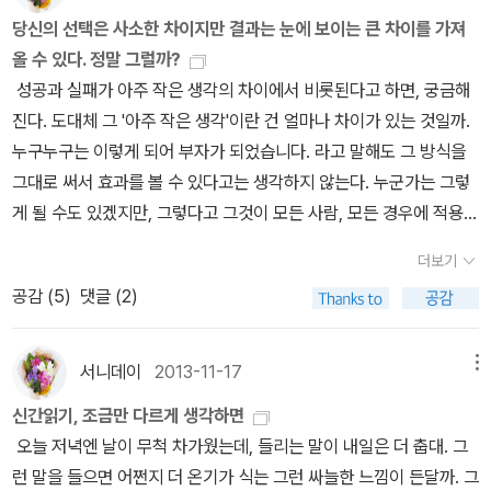
한 물이 고이게 하는,,,우리는 왜? 라는 질문을 종종 하게 되는데 그의
당신의 선택은 사소한 차이지만 결과는 눈에 보이는 큰 차이를 가져
생을 통해 그 질문을 계속하게 되는 책, 이 세권은 추천할만한 책
올 수 있다. 정말 그럴까?
이다.
성공과 실패가 아주 작은 생각의 차이에서 비롯된다고 하면, 궁금해
진다. 도대체 그 '아주 작은 생각'이란 건 얼마나 차이가 있는 것일까.
누구누구는 이렇게 되어 부자가 되었습니다. 라고 말해도 그 방식을
그대로 써서 효과를 볼 수 있다고는 생각하지 않는다. 누군가는 그렇
게 될 수도 있겠지만, 그렇다고 그것이 모든 사람, 모든 경우에 적용된
다면 그건 이미 특별한 경우가 아니니까. 이 책 <부자들의 생각법>
더보기
은 책 처음부터 끝까지, 이렇게 하면 부자됩니다, 라고 말하는 식은 아
공감 (
5
)
댓글 (2)
닐 것 같다. 그보다는 같은 돈을 가지고도 약간의 차이로 다른 결과를
얻을 수 있으며, 여러가지 중에서 우리가 그것을 선택할 가능성과 그
이유, 또는 그러한 선택이 실은 내가 알고 있던 것과는 약간 다를 수
서니데이
2013-11-17
메뉴
있다는 내용이 많다고 해야 할 것 같다. 독일에서 최근에 나온 경제도
신간읽기, 조금만 다르게 생각하면
서인데, 2013년에 독일에서 호평받은 책인 듯 싶어서 읽기 시작했지
오늘 저녁엔 날이 무척 차가웠는데, 들리는 말이 내일은 더 춥대. 그
만, 경제학 외에도 심리학이나 역사적 사실을 비롯해서 신문에서 보
런 말을 들으면 어쩐지 더 온기가 식는 그런 싸늘한 느낌이 든달까. 그
았을 상식적인 내용 이나 유명인 사례 등 여러가지 다른 분야에 해당