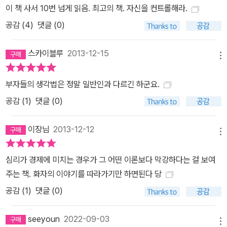
이 책 사서 10번 넘게 읽음. 최고의 책. 자신을 컨트롤해라.
에 투자를 할 때 여러 전문가의 조언을 참고한다. 그런데 이런 전문가
공감 (
4
)
댓글 (0)
들을 어디까지 믿을 수 있을까? 투자 전문가들의 말은 믿어도 되는
걸까? 레그 메이슨 캐피털 매니지먼트의 회장 빌 밀러는 미국 역사상
스카이블루
2013-12-15
최고의 펀드 매니저로 손꼽힌다. 그는 1991년부터 2006년까지 15
메뉴
년 연속으로 미국의 대표적 주가 지수인 S&P500보다 높은 수익을
올렸다. 15년 연속으로 S&P500을 이긴 사람은 미국 증권 역사상
부자들의 생각법은 정말 일반인과 다르긴 하군요.
빌 밀러가 유일하다. 게다가 이 기간은 IT 버블 때문에 폭등과 폭락이
공감 (
1
)
댓글 (0)
이어지던 때로 시장 평균보다 높은 수익을 내기란 사실상 불가능했
다. 빌 밀러라면 우리 돈을 믿고 맡길 수 있을까? “사람들은 무엇인가
이장님
2013-12-12
메뉴
가 연속해서 일어나면 그것에 큰 의미를 부여합니다. 그런데 누군가
가 동전을 던져서 같은 면이 15회 연속으로 나왔다고 해서 그 사람을
심리가 경제에 미치는 경우가 그 어떤 이론보다 막강하다는 걸 보여
동전 던지기의 천재라고 할 수 있을까요?” 하노 벡은 빌 밀러가 뛰어
주는 책. 화자의 이야기를 따라가기만 하면된다 당
난 펀드 매니저인 것은 맞지만 운의 도움을 많이 받았다고 분석한다.
공감 (
1
)
댓글 (0)
빌 밀러뿐만 아무리 뛰어난 실적을 보인 전문가라도 전적으로 신뢰해
서는 안 된다. 과거의 실적이 앞으로의 실적을 보장하지 않기 때문이
seeyoun
2022-09-03
다. 하지만 사람들은 그런 사람들에게 특별한 능력이 있을 것으로 믿
메뉴