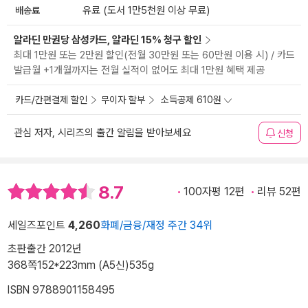
배송료
유료 (도서 1만5천원 이상 무료)
알라딘 만권당 삼성카드, 알라딘 15% 청구 할인
최대 1만원 또는 2만원 할인(전월 30만원 또는 60만원 이용 시) / 카드
발급월 +1개월까지는 전월 실적이 없어도 최대 1만원 혜택 제공
카드/간편결제 할인
무이자 할부
소득공제 610원
관심 저자, 시리즈의 출간 알림을 받아보세요
신청
8.7
100자평 12편
리뷰 52편
세일즈포인트
4,260
화폐/금융/재정 주간 34위
초판출간 2012년
368쪽
152*223mm (A5신)
535g
ISBN 9788901158495