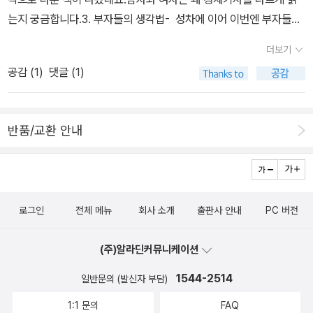
약점, 특히 돈 관리를 하면서 보이는 약점을 낱낱이 파헤치며 새로운
딱할 것 같네요.
쓰고 생각이 난 건데, 오늘 페이퍼에 나온 책들은 서로 다른 분야의 책
데, 본문에서 <괴짜경제학>과 저자를 언급하고 있어서 관련소개를
는지 궁금합니다.3. 부자들의 생각법- 성차에 이어 이번엔 부자들의
시각으로 시장과 자본을 바라보게 한다. 보험, 소비 습관부터 주식, 부
인데도 어떤 면에서는 약간은 비슷한 점이 있지 않나, 하는 생각이 들
쓴다.
사고방식을 알아보고 싶어서 골라봤습니다.4. 플루토크라트- 화제가
동산, 노후 대비까지 돈을 벌고, 모으고, 지키는 가장 현명한 방법을
었습니다. 지금보다 더 나은 삶, 지금보다 더 긍정적인 나, 지금보다
더보기
되고 있는 책인 것 같아서 알라딘 신간서평단 분들과 함께 읽어보고
제시하는 책이다. - 경영 MD 채선욱추천사 : 심사 기준은 단 하나다.
조금 더 부자인 나, 지금보다 더 내가 원하던 것에 가까운 나,라는 것
공감 (
1
)
댓글 (1)
싶습니다.
사람들에게 정말로 돈을 벌어다 줄 수 있는 책인가? 이 책은 심사기
은 서로 다르지만 어떤 면에서는 지금과는 다른 조금은 더 좋은 어떤
준을 훌쩍 뛰어넘는다. 독일에서 나온 경제·투자 관련서 가운데 독자
것을 바란다는 점이 있는 것 같습니다. 그런 건 굳이 지금의 내가 꼭
들의 재산을 늘리는 데 가장 현실적인 도움을 주는 책이다. 그리고 무
나쁘다는 것이 아니더라도 다음엔 조금더 나은 것을 선택하고 싶어하
반품/교환 안내
엇보다 재미있다. - 더크 헤스(독일 씨티그룹 파생 상품 총괄책임자,
는 마음은 아닐까요. 내 평생 살아왔지만 지금보다 더 좋은 때는 없다,
독일 경제.경영 도서상 심사위원)실크로드 사전정수일 엮음 / 창비'명
고 생각한다면 그 때는 조금은 다른 목표가 생길 수도 있겠지만, 대부
실상부 세계 최고의 실크로드 사전'
실크로드는 동과 서를 잇고 사람,
분의 사람들이 평생 그런 시기를 사는 건 아니니까요. 어쩌다 부족한
물자, 문화가 오가는 길이었다. 수천 년의 세월, 오아시스, 초원, 바다
점은 보이고, 매번 생각해도 잘 되는 것 같았는데 막상 시작되면 예측
로그인
전체 메뉴
회사 소개
출판사 안내
PC 버전
로 펼쳐진 길에는 시간과 이야기가 쌓였고, 이제는 인류 역사의 어제
을 벗어나는 그런 것들이 없지는 않으니까, 조금은 더 괜찮은 선택을
와 오늘을 잇는 문명의 길로 여겨진다. 실크로드와 문명교류에 평생
하고 싶어지는 걸지도 모르겠습니다. 오늘 여기까지 입니다. 일요일
(주)알라딘커뮤니케이션
을 쏟은 정수일은 그간 세계 곳곳에서 이루어진 실크로드학을 망라하
밤이 얼마 남지 않았네요.^^ 새로운 한 주는 기분 좋게 시작되면 좋겠
여 표제어 1900여 개에 이르는 <실크로드 사전>을 엮었다. 중국과
1544-2514
일반문의 (발신자 부담)
습니다.
일본에서 비슷한 시도가 있었지만, 중국에서는 자국 영토를 중심으로
1:1 문의
FAQ