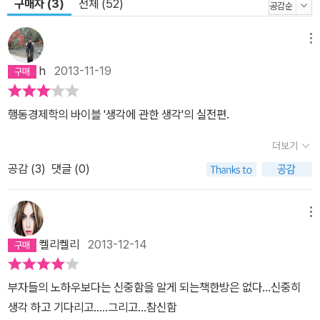
구매자 (3)
전체 (52)
오 이론으로 노벨 경제학상을 받은 해리 마코위츠 역시 정작 자신이
투자할 때는 3분할 투자법을 따르는 것으로 유명하다. 저축, 보험, 소
메뉴
비 습관부터 주식, 부동산, 노후 대비까지 당신이 얼마를 벌든, 세상이
h
2013-11-19
어떻게 바뀌든 당신을 부자로 만들어 줄 경제 심리학 《부자들의 생각
법》을 읽다 보면 문제는 ‘돈’이 아니라 ‘돈을 대하는 우리의 심리’에
행동경제학의 바이블 '생각에 관한 생각'의 실전편.
있음을 알게 된다. 그렇지만 남들과 똑같이 생각하고 ‘돈’에 접근한다
면 돈을 벌 수 없다. 부자들은 평범한 사람들과 다른 생각을 했기 때문
더보기
에 부자가 된 것이다. “아인슈타인은 어제와 똑같은 생각을 하고 살면
공감 (
3
)
댓글 (0)
서 다른 미래를 기대하는 것을 ‘정신병’이라고 했습니다. 정신병까지
는 아니지만, 부자가 되고 싶다면 먼저 부자들이 어떻게 생각하고 어
떻게 인간의 심리를 이용하는지 알아야 합니다.” 부자들은 이미 이런
메뉴
사실을 간파하고 다른 생각과 사고로 자신의 재산을 지키고 늘려가고
켈리켈리
2013-12-14
있다. 결국 부자와 그렇지 않은 사람의 차이는 자신의 약점을 파악하
고 이를 이용하는 데 있다. 자신의 약점과 실수를 알고 바꾸려는 노력
부자들의 노하우보다는 신중함을 알게 되는책한방은 없다...신중히
을 하는 사람만이 좋은 결과를 얻을 수 있다. 《부자들의 생각법》은 우
생각 하고 기다리고.....그리고...참신함
리의 약점, 특히 돈 관리를 하면서 보이는 약점을 낱낱이 파헤치고 있