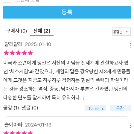
싱턴과 모스크바 둘 다 “힘과 영향력을 포스트식민주의 사회들에
등록
투입함으로써 그들의 전신인 제국의 발자국을 뒤따랐다.”(15쪽)
이로써 아시아가 제2차 세계대전 이후 첫 지정학적 충돌의 격전
구매자 (0)
전체 (2)
지가 되었다. 두 번째 전선(2부, 1964년~1979년)은 북베트남
공산주의자들과 미국의 후원을 받는 남베트남 사이에 전쟁이 발
얄리얄리
2025-01-10
메뉴
발하면서 형성되었다. 북베트남의 하노이가 전면에 나서자 공산
주의 세계의 패권을 둘러싸고 소련과 중국 사이의 경쟁과 균열은
미국과 소련에게 냉전은 자신의 이념을 전세계에 관철하고자 했
더욱더 커져갔다. 워싱턴·모스크바·베이징 사이의 3자 투쟁은 인
던 ‘체스게임‘과 같았으나, 게임의 말을 강요당한 제3세계 민중들
도네시아 공산당에 대한 대학살이 벌어지는 데 일조했다. 중국을
에게 그것은 지금도 하루하루 경험하는 현실의 폭력과 학살이라
자기 쪽으로 끌어들여 소련을 견제하려던 미국은 ‘중국 중재자’
는 것을 강조하는 역작. 중동, 남아시아 부분은 간과했던 냉전의
파키스탄의 방글라데시 침공을 돕거나 방조했다. 파키스탄은 인
다양한 면모를 알게하여 특히 유익하다.
도와의 전쟁도 불사했으며, 미국은 노골적으로 인도를 못마땅해
공감 (
1
)
댓글 (0)
했다. 베트남 전쟁의 수렁에서 허우적댔던 미국은 베트남의 영향
력을 막기 위해 중국을 끌어들여 캄보디아의 끔찍한 독재자인 폴
슬이아빠
2024-01-19
포트를 돕게 했다. 이는 결국 ‘킬링필드’로 악명 높은 크메르 루주
메뉴