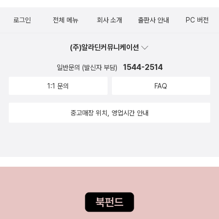
못했었다. 또 인도네시아 공산당의 학살과 방글라데시 해방 전쟁,
한 장 올려본다.그동안 미친 듯이 바빴고 앞으로도 계속 그럴 것
말한 바 있다. 근대 한국은 이 서구 근대성 담론과 오리엔탈리즘
로그인
전체 메뉴
회사 소개
출판사 안내
PC 버전
크메르 루주 정권의 제노사이드도 그 배경과 전개 과정을 전반적
같다. 팀에서 한 명의 사람이 빠져나가고 인원은 충원이 안 되고
이 겹쳐지면서 형성되었음을 알 수 있다. 한국을 이해하는데도 오
으로 알게 되었다.또한 마지막 전선이었던 서아시아에서 벌어진
있다. 늘 충원하겠다는 말은 하지만 회사에서는 너무 짠 월급을
리엔탈리즘의 이해는 필수라 할 수 있다.올해는 정전 70주년이
(주)알라딘커뮤니케이션
전쟁(레바논 내전, 이란 혁명, 소련-아프가니스탄 전쟁, 이란-이
주고 뽑을 사람은 어느 정도 검증된 실력의 사람을 뽑을려고 하니
되는 해였으나 남북 관계의 경색으로 '역시나... 또는 지금껏 해온
라크 전쟁)은 미소의 전쟁 개입으로 무장 정파 등의 급진파들을
1544-2514
잘 안될 수밖에.
일반문의 (발신자 부담)
노력이 무슨 소용이야?'하는 말이 나올 법하지만 그럴 때일수록
만들어내는 데 기여하면서 현재에도 영향을 끼친다는 의미에서
과거를 돌아보는 일은 그 어느 때보다 중요하다 느낀다. 이럴 때
1:1 문의
FAQ
중요한 역사라 느꼈다. 개인적으로 1~3부 중 3부의 내용이 가장
<한국전쟁의 기원>과 <와다 하루키의 한국전쟁 전사>가 차례
설득력 있어 좋았다. 아쉬운 점들도 있다. 첫 번째로, 1960년대
로 발맞춰 나와주어 독자로서 참으로 감사했다. 북한의 태도가 왜
중고매장 위치, 영업시간 안내
중국과 소련의 균열 구도를 설명하는 부분은 그 근거가 빈약해보
달라졌는지 확인할 수 있었던 <한 번도 경험해보지 못한 새로운
였다. 우선 양국 간 정치, 이념적 차이에 대한 설명이 부족하다고
북한이 온다>도 기억에 남는다. <한국전쟁의 기원> 1권은 내부
느껴졌다. 그리고 아시아 전장에서의 이득적인 면이 갈등의 요인
적 시선에서 한국전쟁의 기원을 밝히는데 1차적으로는 해방 후 5
이 되었겠지만 미국과의 이해 관계가 있다는 점도 있을 것이라 생
년 간 일어난 사건들에서, 2차적으로는 남한에 일제강점기 식민
각한다. 이는 아무래도 제1시기와 제2시기 사이의 10년 동안 각
지배구조가 뿌리내린 것이 영향을 주었다고 말한다. 2권은 외부
국에서 벌어진 정치, 군사적 흐름에 대한 공백의 영향도 있지 않
에서 한반도를 전체적으로 조망하는 시선으로 한국전쟁의 기원
을까 싶다. 두 번째로, 시기별로 주요 전장이 달라졌을 뿐이지 각
을 알아본다. 그 중 2-1, 2-2권은 미국에 초점을 맞추어 1940년