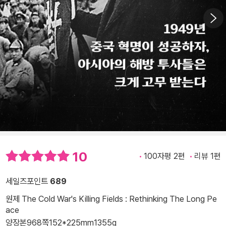
10
100자평 2편
리뷰 1편
세일즈포인트
689
원제 The Cold War's Killing Fields : Rethinking The Long Pe
ace
양장본
968쪽
152*225mm
1355g