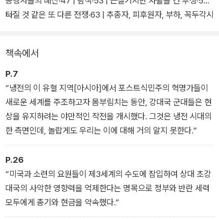
동맹자들의 배신·47 | 탐색·53 | 끈질기지만 사활을 건 투쟁·59 |
제2차 세계대전 이후 냉전 시기, 역설적이게도 서구가 ‘장기 평화
터질 것 같은 또 다른 전쟁·63 | 추종자, 피후원자, 부하, 꼭두각시
The Long Peace’의 시간을 누리는 동안, 아시아는 왜 이토록
·68 | 탈식민지화의 위험·77
참혹한 시간을 견뎌내야만 했을까? 이 책이 출간되는 2023년 현
재에도 아시아의 서쪽 끝 팔레스타인 가자지구에서 벌어지는 끔
책속에서
찍한 전쟁은 또 어디서 기인하는 것일까? 이 책은 아시아의 비극
적인 현대사를 폭넓게 재구성하며 비극이 왜 일어났고, 오늘날 이
P.7
문제가 세계와 어떻게 연결되는지 날카롭게 풀어낸다. ‘아시아 전
“냉전의 이 유혈 지역[아시아]에서 포스트식민주의 혁명가들이
체를 아우르는 현대사’로서는 한국에 처음 소개되는 책이기도 하
새로운 세계를 주조하고자 몸부림치는 동안, 강대국 군대들은 현
다.
상을 유지하려는 야만적인 작전을 개시했다. 그것은 냉전 시대의
한 측면인데, 놀랍게도 우리는 이에 대해 거의 알지 못한다.”
P.26
“미국과 소련의 요원들이 제3세계의 수도에 잠입하여 상대 초강
대국의 사악한 영향력을 억제한다는 명목으로 정부와 반란 세력
모두에게 총기와 현금을 약속했다.”