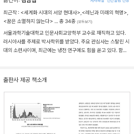
옮긴이:
김남섭
저자파일
신간알림 신청
력, 미국·중동·아시아에 초점을 맞춘 20세기 지정학과 역사를 연
구하고 가르친다. 지은 책으로 《지구적 공세: 미국, 팔레스타인해
최근작 :
<세계화 시대의 서양 현대사>
,
<레닌과 미래의 혁명>
,
방기구, 포스트냉전 질서의 형성 The Global Offensive: The
<꿈은 소멸하지 않는다>
… 총 34종
(모두보기)
United States, the Palestine Liberation Organization, and
서울과학기술대학교 인문사회교양학부 교수로 재직하고 있다.
the Making of the Post-Cold War Order》(2012)이 있으며
러시아사를 주제로 박사학위를 받았다. 주요 관심사는 스탈린 시
《뉴욕 타임스》, 《워싱턴 포스트》에 글을 기고하고 있다.
대의 소련사이며, 최근에는 냉전 연구에도 힘을 쏟고 있다. 함께
쓴 책으로 《세계화 시대의 서양 현대사》, 《러시아의 민족 정책과
역사학》, 《세계의 과거사 청산》 등이 있고, 옮긴 책으로 《유럽 19
49-2017 : 롤러코스터를 타다》, 《러시아사 강의 1 · 2》, 《아시아
출판사 제공 책소개
1945-1990 : 서구의 번영 아래 전쟁과 폭력으로 물든》, 《스탈린
의 전쟁 : 제2차 세계대전에서 냉전까지, 스탈린은 소련을 어떻게
이끌었나》, 《우리는 주인이 될 것이다 : 표트르 대제에서 푸틴까
지 러시아 동진의 역사》 등이 있다.