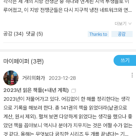
각각은 세 개의 지방 전쟁군 중 하나와 연계된 지역 투쟁들로 이
국의 ‘경비견’답게 이 지역의 긴장을 최고조로 끌어올렸다. 레바
루어졌고, 이 지방 전쟁군들은 다시 지구적 냉전 네트워크와 연결
논에서 전쟁이 벌어지는 내내 수많은 팔레스타인, 시리아, 레바논
되었다. 각 전선은 소련과 중국의 국경을 따라 만들어졌고, 지방
사람들이 목숨을 잃었다. 이스라엘의 우방국 중 하나인 영국조차
더보기
권력의 대두에 집중되었으며, 탈식민지화의 뒤를 쫓아 전개되었
이스라엘의 레바논 공습 작전을 두고 “역겨운 야만 행위”라고 비
공감 (
34
)
댓글 (5)
다. 다량의 병력이 주둔한 중부 유럽의 변경 지대는 비교적 평화
난할 정도였다. 이란-이라크 전쟁에서 미국과 소련은 손익을 계
적으로 남았던 반면, 동쪽에서는 격렬한 충돌이 불타올랐다. - P1
산하며 골머리를 앓았다. 아프가니스탄에서는 무자헤딘(전사)이
62023년 팔레스타인 무장정파 하마스는 10월 7일 이스라엘을
소련을 몰아내고 있었는데, 이들의 강력한 후원자는 당연히도 미
쓰기
마이페이퍼 (3편)
기습해 1,200여 명을 살해하고, 240여 명을 납치했다. 이스라엘
국이었다. 심지어 CIA가 직접 개입했는데 끝내 자신의 창조주를
은 ‘피의 보복’에 나섰고 현재, 팔레스타인 희생자만 2만 명을 넘
파멸시키는 괴물, ‘프랑켄슈타인’을 길러내는 짓이었다고는 상상
거리의화가
2023-12-28
메뉴
어섰다. 봉쇄된 가자지구의 주민 220만 명도 생사기로에 있다.
도 못했다.(훗날 9·11 테러 이후 미국은 이들을 상대했으나 결국
이스라엘의 무차별 공격은 세계 곳곳에서 반유대주의 물결을 일
2023년 읽은 책들(+내년 계획)
과거 소련처럼 아프가니스탄을 포기해야 했다.) 누가 시민이 될
으켰다. 국제사회의 휴전 촉구에도 전쟁의 끝은 보이지 않는다.
2023년이 저물어가고 있다. 어김없이 한 해를 정리한다는 생각
자격이 있는가? 책은 세 전선의 역사적 분석을 통해 아시아의 투
이 책을 읽으면서 어느덧 2달을 훌쩍 넘겨버린 전장터가 된 가자
으로 기록을 해보려 한다. 총 141권의 책을 읽었더라(낱권으로
사들이 초강대국의 단순한 앞잡이가 아니었으며, 초강대국의 정
지구를 떠올렸다. 중간에 일시적인 휴전이 있기도 했지만 결국 전
계산, 원서 제외). 펼쳐 보면 다양하게 읽었다는 생각을 했으나 좋
치적 이념을 방어하기 위해서만이 아니라 자신의 전략적 이익을
쟁은 현재진행중이다. 현대 아시아의 역사는 제국주의의 그늘에
았던 책을 꼽아보니 역시나 분야가 치우치는 것은 어쩔 수가 없는
위해 싸웠다는 점도 강조한다. 초강대국의 대리전으로만 단순히
서 탈출하기 위한 몸부림에서 시작되었다. 그러다 미소 냉전으로
것 같다. 올해는 무엇보다 굵직한 시리즈 두 개를 끝냈다는 기쁨