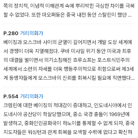
가 승리하자 주저하던 소련 지도자들은 아시아 혁명가들을 지지
쪽의 정치적, 이념적 이해관계 속에 뿌리박힌 극심한 차이를 극복
하기 시작했다. 마오쩌둥과 동지들은 냉전 투쟁의 방향을 중부 유
할 수 없었다. 또한 마오쩌둥은 중국 내전 동안 스탈린이 했던 미
럽에서 동아시아의 포스트식민주의국경 지역과 그 너머로 돌렸
온적인 지원을 결코 잊지 않고 있었다. 또한 중국 지도자들은 개
다.
발 도상 세계의 사회들에 소련 모델을 적용할 수 있다는 가능성에
P.280
거리의화가
여전히 회의적이었다.
베이징과 모스크바 사이의 균열이 깊어지면서 개발 도상 세계에
서 경쟁이 더욱 치열해졌다. 쿠바 미사일 위기 동안 미국과 최후
의 대결을 벌이면서 의기소침해진 흐루쇼프는 포스트식민주의
세계에서 소련의 자세를 더욱 행동주의적으로 취함으로써 제3세
계 동맹자들에게 모스크바의 신뢰를 회복시킬 필요에 직면했다.
한편 중국 지도자들은 처참한 대약진운동의 경험을 잊어버리고
제3세계 혁명 프로젝트의 리더십에 대한 그들의 권리 주장을 강
P.554
거리의화가
화하기를 바랐다. 1960년대라는 새로운 10년이 시작되면서 베
크렘린에 대한 베이징의 적대감이 증대하고, 인도네시아에서 인
이징도, 모스크바도 비서방 세계에서 자신들의 위상을 드높이기
도네시아 공산당이 학살당했으며, 중소 국경 충돌이 1969년에
위해 교묘하게 움직였다.
발생하고, 중화인민공화국이 하노이를 통제할 수 없게 되자, 중국
지도자들은 워싱턴과 관계 회복을 모색할 수밖에 없다고 확신하