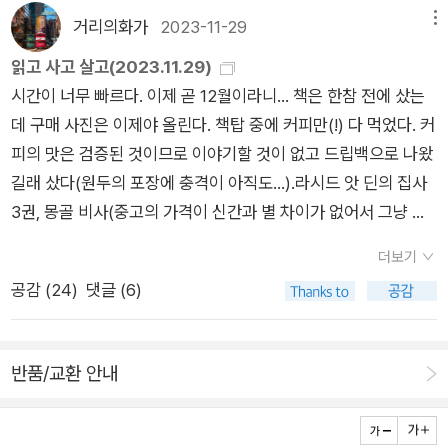
종과 종교의 갈등으로 인해 이뤄진 각종 전쟁으로 열전을 치뤄냈
설이라 해도 용납하기 힘들었다. 그럼에도 불구하고 이 책을 읽어
굵직한 책들이다. 잊어버리고 있던 잃시찾 마지막 2권도 얼른 마
거리의화가
2023-11-29
메뉴
다고 주장한다. 시기별로 전쟁의 성격이 구분되는데 첫 번째는 동
야 하느냐 누군가 묻는다면 '네'라고 답하겠다. 초독은 했으나 사
무리해야겠다. 빨리 털어버리고 내년을 산뜻하게 시작해야지.지
아시아 전선으로 1945년부터 1954년 시기의 중국, 한국, 인도
읽고 사고 살고(2023.11.29)
실 소설의 내용을 반의 반도 이해하지 못한 것 같다. 세월이 더 지
난주부터 몸이 오락가락하기는 했는데 감기에 걸려서 상태가 메
차이나가 그 무대다. 두 번째는 남아시아 전선으로 1964년부터 1
시간이 너무 빠르다. 이제 곧 12월이라니… 책은 한참 전에 샀는
나서 재독을 해보는 것으로. <한자의 풍경>은 올해 상반기에 읽
롱이다. 아무래도 결혼 기념일 때 놀러가서 바람 제대로 맞았던
979년까지 베트남, 라오스 및 캄보디아, 인도네시아, 방글라데시
데 구매 사진은 이제야 올린다. 책탑 중에 커피만(!) 다 먹었다. 커
은 책 중 가장 좋았던 책이었고 2023년 통틀어도 이 책은 결코
것이 문제였던듯. 병원 갔더니 감기 환자 정말 많더군요. 모두들
가 그 무대다. 세 번째는 서아시아 전선으로 1975년부터 1990년
피의 맛은 검증된 것이므로 이야기할 것이 없고 드립백으로 나왔
빠질 수 없는 책이었다. 한자의 기원을 이렇게나 명료하고 재미있
감기 조심하시길.
까지 레바논과 이란, 아프가니스탄이 그 무대다.기존에도 현대 제
길래 샀다(원두의 포장에 충격이 아직도…).라시드 앗 딘의 집사
게 설명할 수 있는 책이 몇이나 될까. 무엇이든 기원이나 역사를
3세계가 열전이 끊이지 않고 이어졌음을 많은 연구자들이 밝혔
3권, 몽골 비사(중고의 가격이 신간과 별 차이가 없어서 그냥 신
알기 쉽게 설명하는 일은 무척 어려운 일이다. 그 지점에서 이 책
으나 저자는 라틴아메리카와 아프리카보다 아시아에서 열전의
간 gox2)는 현재 몽골사 읽기에 연장이다.<칭기스 칸, 잠든 유
은 탁월하다 말할 수밖에 없다. 다양한 삽화나 자료들로 설명의
더보기
규모가 압도적으로 컸음을 강조하는 것이 특징이다. 그동안 아시
럽을 깨우다>는 대출하여 읽은 책이지만 살 만한 가치가 있다 생
이해를 돕기 때문에 술술 잘 읽힌다. 한자를 알고 이해하고 싶은
공감 (
24
)
댓글 (6)
아 지역의 개별 전쟁사를 다룬 책들은 있었으나 여러 전쟁사를 현
각하여 포함한 책이다.모험인 책은 가장 밑에 있는 아시아 1945-
이들에게 강력 추천! <오리엔탈리즘>은 보관함에 몇 년이고 묵
대 시기 전반에 걸쳐 다룬 역사서는 없었다. 그런 의미에서 독자
1990 다. 신간이라 도서관 희망도서로 신청하면 좋겠지만 그러
혀두었던 책인데 이제 읽어야 할 때가 되었다 생각하여 읽었다.
는 소중한 참고서를 얻은 셈이다.나는 1960년대 중반부터 1970
기에는 부피감도 있고 사실 내용이 당장 궁금했다. 과연 내용이
이 책을 통해서 서양이 생각하는 동양이란 것이 얼마나 이미지화
반품/교환 안내
년대까지 남아시아에서 벌어진 전쟁에 대해서 소중한 정보를 얻
어떨지.저 책들은 언제 다 읽나 싶은데 아무튼 아시아사부터 읽어
되고 왜곡되어 있는지 알 수 있었다. <생각의 요새>에서 언급된
었다. 베트남 전쟁은 한국과 관련이 깊기 때문에 알고 있었지만
보는 것으로 해야지.요새는 춥기도 했고 낙엽도 다 떨어져서 찍을
<18~19세기 한국문학, 차이의 근대성>에서도 우리가 받아들이
베트남 전쟁의 여파가 라오스, 캄보디아로 확대되었음은 잘 알지
만한 사진이 없었다. 어느 날 층층의 구름이 멋있길래 건진 사진
는 근대화-근대성 담론의 원형은 ‘서구 중심의 근대성론’이라고