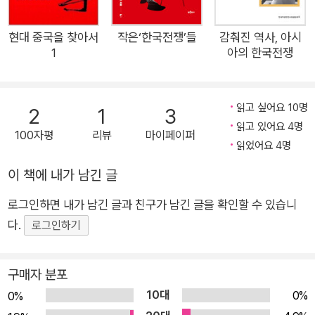
열대우림, 그리고 서쪽으로는 중앙아시아 및 중동의 건조한 고원
에 이르기까지” “냉전 시대 가장 치명적인 군사 현장에 관한 역
현대 중국을 찾아서
작은‘한국전쟁’들
감춰진 역사, 아시
사서다.”(5쪽) 1945년부터 1990년까지, 탈식민화 과정을 겪는
1
아의 한국전쟁
포스트식민지국가(권력)를 둘러싸고 초강대국들, 새로 등장한 통
치 세력들, 야심찬 혁명가들이 한데 얽혀 냉전의 또 다른 전선을
읽고 싶어요 10명
형성했다. 새롭게 형성된 이 아시아의 전선을 따라 워싱턴과 모스
2
1
3
읽고 있어요 4명
크바는 45년 동안 전체 대외 원조의 80%를 쏟아 부었으며, 미군
100자평
리뷰
마이페이퍼
읽었어요 4명
전사자의 99.9%, 소련군 전사자의 95%를 희생시켰다. 민간인
도 2,000만 명이 희생되었는데 이는 매일 약 1,200명에 이르는
이 책에 내가 남긴 글
사람들이 사망했음을 의미한다. “제2차 세계대전이 끝난 뒤 세계
로그인하면 내가 남긴 글과 친구가 남긴 글을 확인할 수 있습니
는 대체로 대규모 전쟁을 더는 찾아볼 수 없는 ‘장기 평화’의 냉전
다.
로그인하기
시대에 진입하게 되었다.”(879쪽)라는 서구의 역사적 시선이 아
시아에 관한 한 완전히 잘못된 평가임을 책은 끊임없이 환기시킨
구매자 분포
다. 책의 저자 체임벌린은 ‘장기 평화’가 유럽과 북아메리카에만
국한되었을 뿐, 동일한 시기 아시아에서는 내전, 해방전쟁, 초강
10대
0%
0%