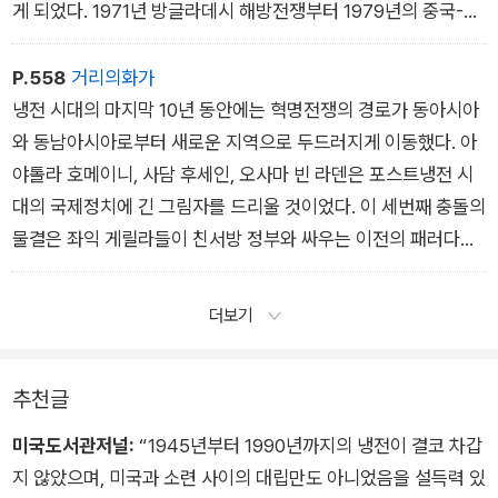
게 되었다. 1971년 방글라데시 해방전쟁부터 1979년의 중국-베
트남 전쟁에 이르는 동안 워싱턴과 베이징의 지도자들은 소련과
그 동맹국에 맞선 투쟁에서 불가능할 것 같은 제휴 관계를 형성했
P.558
거리의화가
다. 인도네시아, 베트남, 방글라데시, 캄보디아의 전쟁은 공산주
냉전 시대의 마지막 10년 동안에는 혁명전쟁의 경로가 동아시아
의 세계를 갈갈이 찢어놓았고 제3세계 공산주의 프로젝트를 완
와 동남아시아로부터 새로운 지역으로 두드러지게 이동했다. 아
전히 파괴했다.
야톨라 호메이니, 사담 후세인, 오사마 빈 라덴은 포스트냉전 시
대의 국제정치에 긴 그림자를 드리울 것이었다. 이 세번째 충돌의
물결은 좌익 게릴라들이 친서방 정부와 싸우는 이전의 패러다임
에서 벗어났다. 공산주의 혁명가들이 아니라 종교적, 인종적 정치
에 사로잡힌 새로운 유형의 급진주의자들이 선두를 차지했다. ˝
더보기
동도 서도 아닌˝ 새로운 길을 개척한 이 다음 세대의 전사들은 워
싱턴과 모스크바의 영향력을 모두 거부했다. 냉전 말기의 종파 전
추천글
사들은 외부 세력에 맞서 싸우는 만큼이나 서로를 상대로도 싸웠
다.
미국도서관저널:
“1945년부터 1990년까지의 냉전이 결코 차갑
지 않았으며, 미국과 소련 사이의 대립만도 아니었음을 설득력 있