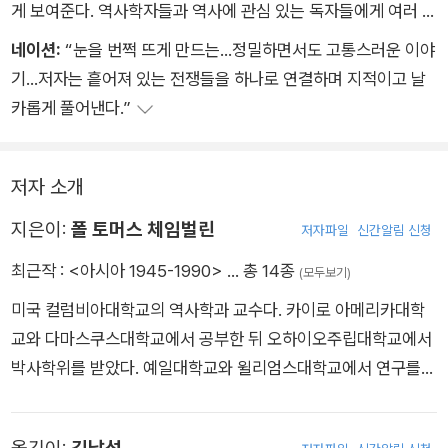
게 보여준다. 역사학자들과 역사에 관심 있는 독자들에게 여러 생
각을 던져주는 의미심장한 저작이다.”
네이션:
“눈을 번쩍 뜨게 만드는…정밀하면서도 고통스러운 이야
기…저자는 흩어져 있는 전쟁들을 하나로 연결하며 지적이고 날
카롭게 풀어낸다.”
저자 소개
지은이:
폴 토머스 체임벌린
저자파일
신간알림 신청
최근작 :
<아시아 1945-1990>
… 총 14종
(모두보기)
미국 컬럼비아대학교의 역사학과 교수다. 카이로 아메리카대학
교와 다마스쿠스대학교에서 공부한 뒤 오하이오주립대학교에서
박사학위를 받았다. 예일대학교와 윌리엄스대학교에서 연구를
지속했으며, 2010년 영국 옥스퍼드대학교 출판부의 국제사 부문
최고 박사학위 논문상을 수상했다. 냉전과 포스트냉전, 식민지 폭