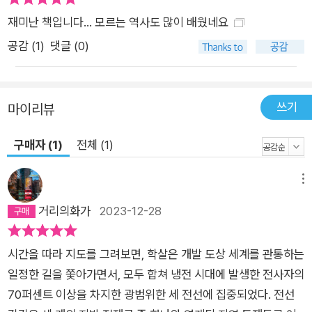
(붉은 크메르)의 민간인 대학살로 이어졌다. 한때는 강력한 후원
재미난 책입니다... 모르는 역사도 많이 배웠네요
자였지만, 더 이상 하노이를 통제할 수 없던 중국은 베트남에 의
해 폴 포트가 축출되자 베트남을 공격했다. 미국의 공산주의 봉쇄
공감 (
1
)
댓글 (0)
에 맞선 소위 ‘제3세계 공산주의 프로젝트’는 이렇듯 갈가리 찢겨
졌다. 두 번째 전선에서도 결국, 미국·소련·중국의 지정학적 경쟁
때문에 민간인들만 무참히 희생되거나 학살되었다. 프랑켄슈타
쓰기
마이리뷰
인의 탄생 세 번째 전선(3부, 1975년~1990년)은 베트남, 캄보
디아, 인도네시아, 방글라데시 등에서 “죽은 자들을 땅에 묻고 있
구매자 (1)
전체 (1)
는 사이에, 새로운 무리의 혁명 세력이 서쪽에서, 즉 이란고원 위
에서, 메소포타미아 평원을 가로질러, 그리고 지중해 해안을 따라
메뉴
등장했다.”(555쪽) 책은 세 번째 전선의 가장 큰 특징을 “자본주
거리의화가
2023-12-28
의 근대화와 사회주의 근대화가 약속한 미래를 모두 철저히 거부
하는 ‘대종파 반란’”으로 꼽는다. 반란을 주도한 새로운 세대의
시간을 따라 지도를 그려보면, 학살은 개발 도상 세계를 관통하는
전사들은 이제 이념이 아니라 종교적·민족적 정체성을 전면에 내
일정한 길을 쫓아가면서, 모두 합쳐 냉전 시대에 발생한 전사자의
걸었다. 1979년 이란에서 신정(神政) 혁명이 성공하고 친미 정
70퍼센트 이상을 차지한 광범위한 세 전선에 집중되었다. 전선
권이 몰락하자 미국의 신경은 더욱 날카로워졌고, 이스라엘은 미