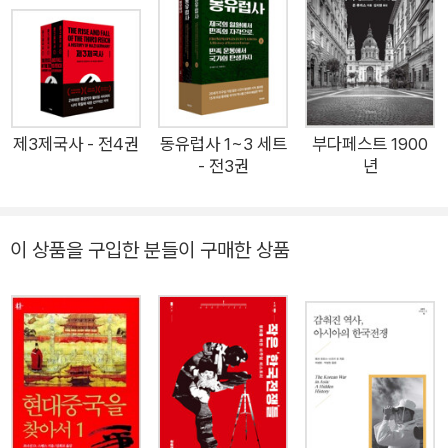
이후 1990년까지 45년 동안, 동아시아에서 동남·서아시아를 거
쳐 중동에 이르기까지 아시아 전역에서 벌어진 전쟁과 폭력의 현
장, 그리고 희생된 이들의 수를 가리킨다. 제2차 세계대전 이후
냉전 시기, 역설적이게도 서구가 ‘장기 평화The Long Peac
e’의 시간을 누리는 동안, 아시아는 왜 이토록 참혹한 시간을 견
제3제국사 - 전4권
동유럽사 1~3 세트
부다페스트 1900
- 전3권
년
뎌내야만 했을까? 이 책이 출간되는 2023년 현재에도 아시아의
서쪽 끝 팔레스타인 가자지구에서 벌어지는 끔찍한 전쟁은 또 어
디서 기인하는 것일까? 이 책은 아시아의 비극적인 현대사를 폭
이 상품을 구입한 분들이 구매한 상품
넓게 재구성하며 비극이 왜 일어났고, 오늘날 이 문제가 세계와
어떻게 연결되는지 날카롭게 풀어낸다. ‘아시아 전체를 아우르는
현대사’로서는 한국에 처음 소개되는 책이기도 하다. 냉전 시대
폭력의 지리학 이 책은 일본 제국의 패망 이후 동아시아에서 벌어
진 중국 공산당의 내전(중국 혁명), 미·소 한반도 분할 점령의 비
극과 학살, 그리고 한국 전쟁으로 시작한다. 저자의 표현대로 책
은 “동쪽으로는 만주 평원, 남쪽으로는 인도차이나반도의 우거진