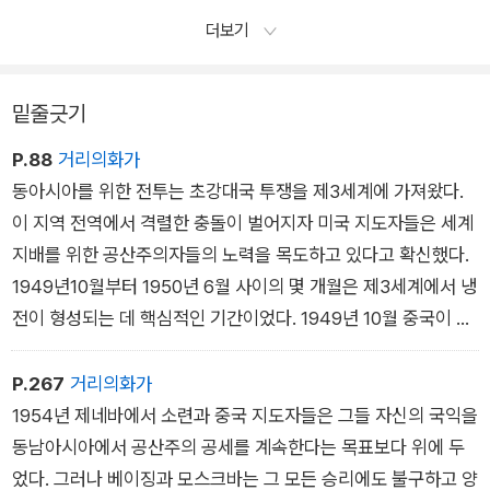
더보기
밑줄긋기
P.88
거리의화가
동아시아를 위한 전투는 초강대국 투쟁을 제3세계에 가져왔다.
이 지역 전역에서 격렬한 충돌이 벌어지자 미국 지도자들은 세계
지배를 위한 공산주의자들의 노력을 목도하고 있다고 확신했다.
1949년10월부터 1950년 6월 사이의 몇 개월은 제3세계에서 냉
전이 형성되는 데 핵심적인 기간이었다. 1949년 10월 중국이 공
산주의 대국으로 등장하자 동아시아에서 힘의 균형이 뒤집혔고,
개발 도상 세계 전체에서 마르크스주의 혁명의 가능성이 커졌다.
P.267
거리의화가
워싱턴과 모스크바의 냉전 지도자들은 중국, 한국, 인도차이나에
1954년 제네바에서 소련과 중국 지도자들은 그들 자신의 국익을
서 맹렬히 진행된 일련의 아시아 혁명들을 두고 하나의 응집된 전
동남아시아에서 공산주의 공세를 계속한다는 목표보다 위에 두
선으로 결합해 전략적 계산을 수행했다. 한편 동쪽에서 공산주의
었다. 그러나 베이징과 모스크바는 그 모든 승리에도 불구하고 양