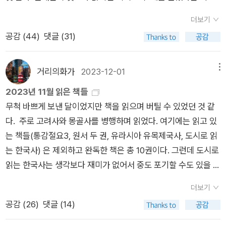
해석해서는 곤란하다는 것이다. “탈식민지화의 뒤를 이어 이전의
자유주의와 공산주의의 이념에 의해 한쪽 편에 서는 것을 강요당
이 있었다. <토지>와 <잃어버린 시간을 찾아서>. 돌아보니 왜
식민지 백성은 시민으로 탈바꿈되어야 했는데, 이는 바로 ‘누가
더보기
했다. 1955년 비동맹운동이 일어나면서 중립 노선이 성공할 수
굳이 두 시리즈를 한꺼번에 도전하려 했는지 너무 무모한 도전이
포함될 자격이 있는가’라는 문제를 제기했다. 정치 이념, 인종, 종
공감 (
44
)
댓글 (31)
있을까 했으나 성과를 내지는 못하고 끝났다. 냉전이 해체되면 평
었던 것 같지만 어쨌든 꾸준히 읽어서 완독을 해냈다. <토지>는
교적 소속이 포스트식민지주의 사회를 관통하면서 다가올 많은
화가 올 것 같았으나 강대국의 영향력은 여전하고 잠재해 있던 내
역시 대작이며 명작임을 느낄 수 있는 책이었다. 토지는 서사도
충돌의 근거가 되었다.”(25쪽) 미국도서관저널 또한 이 책을 두
부 갈등이 결합되어 연쇄 반응을 일으키며 폭력과 전쟁을 불러 일
훌륭하지만 무엇보다 캐릭터의 힘이 좋았다. 또한 문장도 훌륭하
거리의화가
2023-12-01
메뉴
고 “1945년부터 1990년까지 냉전이 결코 차갑지 않았으며, 미
으키고 있다.번역서의 제목은 ‘아시아 1945-1990’이고 원서의
다고 느꼈다. 물론 현재의 기준으로 본다면 한계가 있겠지만 그럼
국과 소련 사이의 대립만도 아니었음을 설득력 있게 보여준다. 역
2023년 11월 읽은 책들
제목은 ‘The Cold War’s Killing Fields: Rethinking The Long
에도 불구하고 식민지 조선을 배경으로 생생한 캐릭터에 근사한
사학자들과 역사에 관심 있는 독자들에게 여러 생각을 던져주는
무척 바쁘게 보낸 달이었지만 책을 읽으며 버틸 수 있었던 것 같
Peace’이다. 비교해보면 번역서의 제목이 지역과 시기를 담아내
문장으로 채워넣은 역사 소설임에는 틀림없다. 이 책 덕분에 문화
의미심장한 저작”라고 평가하며 추천한다.
다. 주로 고려사와 몽골사를 병행하며 읽었다. 여기에는 읽고 있
고 있기 때문에 직접적이라고 할 수는 있겠으나 어떤 내용을 담고
와 탈식민주의에 대해 더 알고 싶어져서 <오리엔탈리즘>과 <국
는 책들(통감절요3, 원서 두 권, 유라시아 유목제국사, 도시로 읽
있는지 읽어보기 전에는 주제를 파악하기가 어려운 단점이 있다.
가에 대항하는 사회>, <문화의 해석> 등 사회학, 인류학과 관련
는 한국사) 은 제외하고 완독한 책은 총 10권이다. 그런데 도시로
그런 뜻에서 번역서의 제목을 원서 제목의 의미를 살려서 번역했
된 책을 읽는 계기가 되기도 했다.<잃어버린 시간을 찾아서>는
읽는 한국사는 생각보다 재미가 없어서 중도 포기할 수도 있을 것
다면 더 좋았을 것 같다는 생각을 했다. 이 책은 제2차 세계대전
내게 애증으로 기억될 만한 소설이다. 솔직히 프루스트와 나는 잘
같다.이번 달에 읽은 책들 중에는 몽골사 관련 책들이 특히 좋았
이 끝난 뒤 아시아에서 치뤄진 폭력의 역사를 담고 있다. 저자는
맞지 않는 것 같다. 기가 막힌 묘사 능력과 아름다운 문장은 인정
더보기
다. 도서관에 가서 가끔 이런 책들을 만나면 이래서 도서관이 잘
같은 시기 다른 지역은 냉전이라는 미명 아래 장기 평화의 시대에
하지만 19세기의 배경을 전반적으로 다뤘다기에는 무리가 있다
공감 (
26
)
댓글 (14)
유지되어야한다는 생각을 갖게 한다. 덕분에 한 권의 책을 구입하
진입했으나 아시아는 남은 제국주의와의 민족해방전쟁, 이념, 인
느껴졌고 저자의 왜곡된 시선이라던지 인종/성 차별적 행동은 소
는 기회도 되었다. 다음 달에는 최근 주문한 아시아사, 여미쳐가