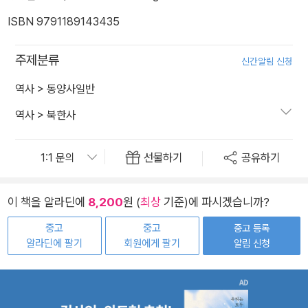
ISBN 9791189143435
주제분류
신간알림 신청
역사
>
동양사일반
역사
>
북한사
선물하기
공유하기
이 책을 알라딘에
8,200
원 (
최상
기준)에 파시겠습니까?
중고
중고
중고 등록
알라딘에 팔기
회원에게 팔기
알림 신청