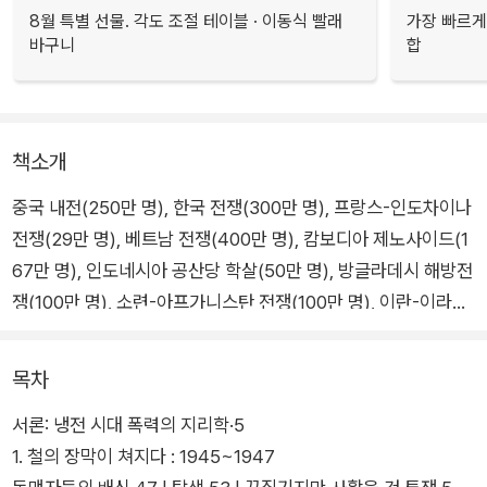
8월 특별 선물. 각도 조절 테이블 · 이동식 빨래
가장 빠르게
바구니
합
책소개
중국 내전(250만 명), 한국 전쟁(300만 명), 프랑스-인도차이나
전쟁(29만 명), 베트남 전쟁(400만 명), 캄보디아 제노사이드(1
67만 명), 인도네시아 공산당 학살(50만 명), 방글라데시 해방전
쟁(100만 명), 소련-아프가니스탄 전쟁(100만 명), 이란-이라크
전쟁(68만 명), 레바논 전쟁(15만 명)…. 이는 1945년 제2차 세
계대전 종전 이후 1990년까지 45년 동안, 동아시아에서 동남·서
목차
아시아를 거쳐 중동에 이르기까지 아시아 전역에서 벌어진 전쟁
서론: 냉전 시대 폭력의 지리학·5
과 폭력의 현장, 그리고 희생된 이들의 수를 가리킨다.
1. 철의 장막이 쳐지다 : 1945~1947