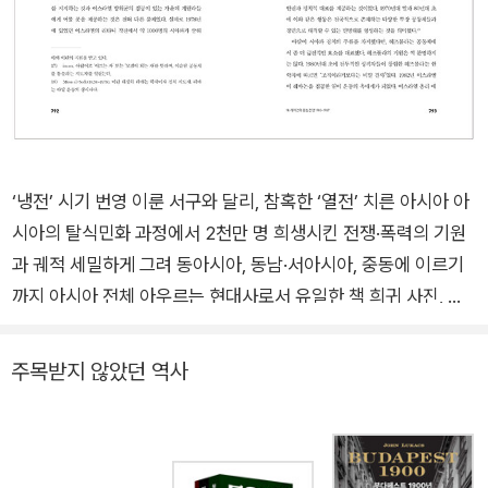
‘냉전’ 시기 번영 이룬 서구와 달리, 참혹한 ‘열전’ 치른 아시아 아
시아의 탈식민화 과정에서 2천만 명 희생시킨 전쟁·폭력의 기원
과 궤적 세밀하게 그려 동아시아, 동남·서아시아, 중동에 이르기
까지 아시아 전체 아우르는 현대사로서 유일한 책 희귀 사진, 도
판, 지도 다수 수록되어 읽는 재미와 편의 더해 중국 내전(250만
명), 한국 전쟁(300만 명), 프랑스-인도차이나 전쟁(29만 명),
주목받지 않았던 역사
베트남 전쟁(400만 명), 캄보디아 제노사이드(167만 명), 인도
네시아 공산당 학살(50만 명), 방글라데시 해방전쟁(100만 명),
소련-아프가니스탄 전쟁(100만 명), 이란-이라크 전쟁(68만
명), 레바논 전쟁(15만 명)…. 이는 1945년 제2차 세계대전 종전