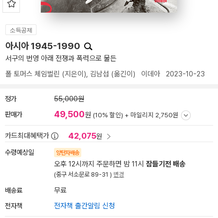
소득공제
아시아 1945-1990
서구의 번영 아래 전쟁과 폭력으로 물든
폴 토머스 체임벌린
(지은이),
김남섭
(옮긴이)
이데아
2023-10-23
정가
55,000원
49,500
판매가
원
(10% 할인) +
마일리지 2,750원
42,075
카드최대혜택가
원
수령예상일
양탄자배송
오후 12시까지 주문하면 밤 11시
잠들기전 배송
(중구 서소문로 89-31 )
변경
배송료
무료
전자책
전자책 출간알림 신청