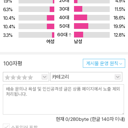
대국들의 대리전 등으로 끔찍한 ‘열전’이 지속되었음을 방대한 연
20대
4.9%
1.9%
구를 통해 증명한다. ‘냉전 국제사 프로젝트Cold War Internati
30대
11.5%
6.3%
onal Project’와 ‘국가안보 문서보관소National Security Archi
40대
18.6%
10.4%
ve’가 기밀 해제한 미국, 소련 및 중국의 문서, CIA 문서를 비롯
50대
19.9%
10.4%
해 비정부기구와 인권단체의 자료, 구술, 목격담, 언론인 인터뷰
60대
12.8%
3.3%
등을 통해 당시 역사적 현장의 이야기를 생생하게 전달하기도 한
여성
남성
다. 아시아에 드리운 세 전선 책은 총 3부 19장으로 구성되어 있
는데 3부는 ‘세 전선’으로 바꿔 읽어도 무방하다. 첫 전선(1부, 19
100자평
게시물 운영 원칙
45년~1954년)은 동아시아에서 대두한 공산주의 공세를 다룬
다. 5년간의 내전을 통해 1949년에 중국 공산당의 혁명이 성공
카테고리
하자 포스트식민주의 세계의 혁명 전사들은 크게 고무 받았다. 두
강대국 미국과 소련을 긴장시켰으며 아시아에 눈을 돌리게 만들
었다. 한국과 인도차이나에서 각각 ‘대리전’과 ‘해방전쟁’이 발발
하면서 유럽을 동서로 분할하던 냉전의 지도가 새롭게 수정되었
다. 미국은 ‘공산주의 팽창’의 봉쇄 전략을 위해 서둘러 자국의 군
현재
0
/280byte (한글 140자 이내)
대를 전개했으며, 소련은 ‘자본주의 포위’를 깨뜨리려 들었다. 워
스포일러 포함