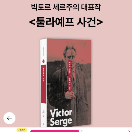
지역의 역사가 제국주의의 영향과 이념, 종교와의 갈등에서 어느
대 후반부터 1950년 이후 미국을 둘러싼 세계와 미국의 외교적
곳 하나 자유로울 수 없을 것이라고 생각한다. 그런데 전장에서
변화를 살펴본다. 다만 미국과 북한에 대한 자료를 검토하여 그
벌어진 일을 그 시기로 한정하려고 하다보니 맥락이 이어지지 않
부분은 세밀한 반면 중국, 특히 소련에 대한 검토는 상대적으로
는 것이 있었다.특히 1971년 벌어진 인도와 파키스탄 간 전쟁은
많이 약한데 <와다 하루키의 한국전쟁 전사>이 앞선 책을 보충
그 갈등의 기원이 1947년부터 시작되어야 한다고 생각한다. 19
할 만한 균형 잡힌 책이다. 게다가 <와다 하루키의 한국전쟁 전
47년 양국은 영국에서 분리독립되었으나 이후에도 대립 구조가
사>는 한국전쟁의 기원 뿐 아니라 전개 과정 대부분을 다루었
지속되었기 때문이다. 카슈미르의 영유권을 둘러싸고 1949년 둘
다. 기존에 나와 있던 박태균의 <한국전쟁>, 박명림의 <한국전
간에 전쟁이 벌어지면서 전선에 의해 카슈미르가 분할되었다. 그
쟁의 발발과 기원 1, 2>권에 더해서 읽는다면 한국전쟁을 이해하
런데 책에서는 1970년 무렵부터 설명하고 있다. 마지막으로, 사
는 데 도움이 될 수 있을 것 같다. 베트남 전쟁과 관련하여 <베트
료들이 미국 쪽에 치우쳐 있음이 아쉬웠다. 여러 아쉬움들이 있지
남 전쟁>과 <조용한 미국인>을 읽었다. <조용한 미국인>은 엄
만 쉽지 않은 작업이었을텐데 전체적으로 정리해낸 저자의 노고
밀히 말하면 베트남 전쟁이 아니라 그 전조를 엿보게 하는 책으로
에 박수를 쳐주고 싶다. 앞으로도 이런 저작이 쉽사리 나오지 않
정확히는 디엔비엔푸를 중심으로 벌어진 1차 인도차이나 전쟁이
을 것이란 생각이 있기 때문이다.18일부터 읽기 시작해서 27일
배경이다. 파울러와 파일, 후엉이라는 중심 인물을 통해 당시 사
완독하였으니 딱 열흘 걸려 읽어냈다. 최대한 꼭꼭 씹어 소화하기
람들의 삶을 엿볼 수 있었던 소설이었다. <베트남 전쟁>은 한국
뒤로가
기
위해 천천히 읽느라 시간이 더 걸렸는데 이해를 그만큼 했는지는
이 베트남 전쟁에 참전하게 된 국내외적 배경과 전개, 그 영향을
모르겠다. 앞으로도 참고서로 잘 활용할 수 있는 책이지 않을까
살펴본 역사서다. 대중 역사서로서 알기 쉽게 설명해놓아 입문자