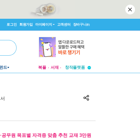
로그인
회원가입
마이페이지
고객센터
장바구니
(0)
투비컨티뉴드
펀드
북플
서재
창작플랫폼
투비컨티뉴드
세서
·공무원 목표별 자격증 맞춤 추천 교재 3만원