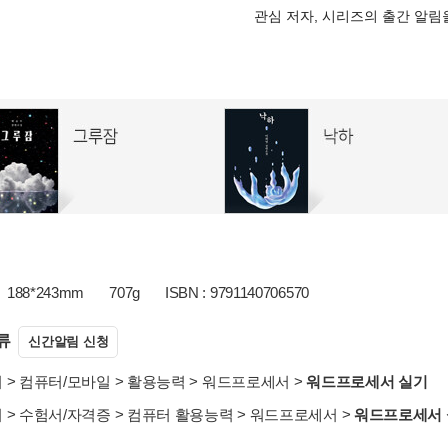
관심 저자, 시리즈의 출간 알
188*243mm
707g
ISBN : 9791140706570
류
신간알림 신청
서
>
컴퓨터/모바일
>
활용능력
>
워드프로세서
>
워드프로세서 실기
서
>
수험서/자격증
>
컴퓨터 활용능력
>
워드프로세서
>
워드프로세서