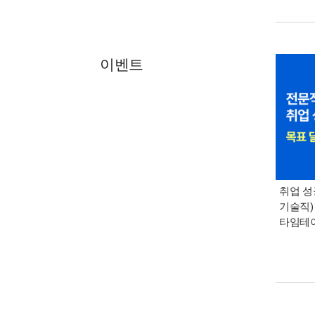
이벤트
취업 성
기술직)
타임테