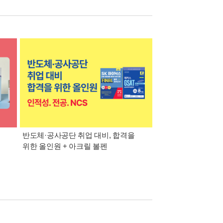
반도체·공사공단 취업 대비, 합격을
대기업·공기업·공무
위한 올인원 + 아크릴 볼펜
맞춤 추천 교재 + 워