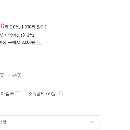
원
00
원 (10%, 1,900원 할인)
%) +
멤버십(3~1%)
이상 구매시 2,000원
0)
리뷰(0)
자 할부
소득공제 770원
안함