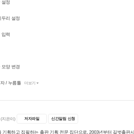
단 설정
쪽 테두리 설정
본 입력
렬
글자 모양 변경
상자 / 누름틀
더보기
(지은이)
저자파일
신간알림 신청
적을 기획하고 집필하는 출판 기획 전문 집단으로, 2003년부터 길벗출판