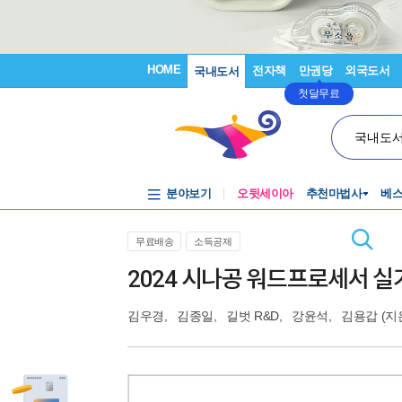
HOME
전자책
만권당
외국도서
국내도서
첫달무료
국내도
분야보기
오뒷세이아
추천마법사
베
무료배송
소득공제
2024 시나공 워드프로세서 실
김우경
,
김종일
,
길벗 R&D
,
강윤석
,
김용갑
(지