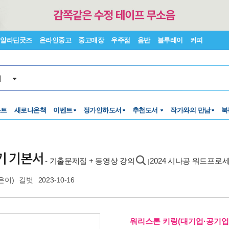
알라딘굿즈
온라인중고
중고매장
우주점
음반
블루레이
커피
서
스트
새로나온책
이벤트
정가인하도서
추천도서
작가와의 만남
북
기 기본서
- 기출문제집 + 동영상 강의
2024 시나공 워드프로
|
은이)
길벗
2023-10-16
워리스톤 키링(대기업·공기업