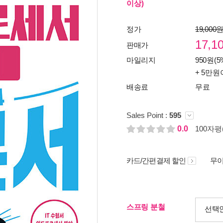
이상)
정가
19,000
17,1
판매가
마일리지
950원(5
+ 5만원
배송료
무료
Sales Point :
595
0.0
100자평(
카드/간편결제 할인
무이
스프링 분철
선택