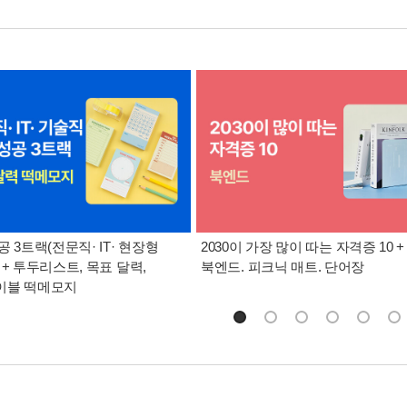
공 3트랙(전문직· IT· 현장형
2030이 가장 많이 따는 자격증 10 +
 + 투두리스트, 목표 달력,
북엔드. 피크닉 매트. 단어장
이블 떡메모지