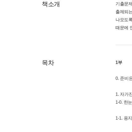
책소개
기출문제
출제되는
나오도록
때문에 
목차
1부
0. 준비
1. 자가
1-0. 
1-1. 용