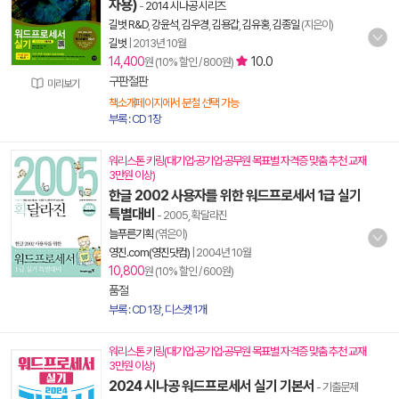
자용)
-
2014 시나공 시리즈
길벗 R&D
,
강윤석
,
김우경
,
김용갑
,
김유홍
,
김종일
(지은이)
길벗
|
2013년 10월
14,400
10.0
원 (10% 할인 / 800원)
구판절판
미리보기
책소개페이지에서 분철 선택 가능
부록 : CD 1장
워리스톤 키링(대기업·공기업·공무원 목표별 자격증 맞춤 추천 교재
3만원 이상)
한글 2002 사용자를 위한 워드프로세서 1급 실기
특별대비
- 2005, 확달라진
늘푸른기획
(엮은이)
영진.com(영진닷컴)
|
2004년 10월
10,800
원 (10% 할인 / 600원)
품절
부록 : CD 1장, 디스켓 1개
워리스톤 키링(대기업·공기업·공무원 목표별 자격증 맞춤 추천 교재
3만원 이상)
2024 시나공 워드프로세서 실기 기본서
- 기출문제