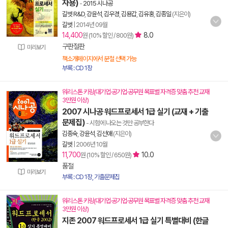
자용)
-
2015 시나공
길벗 R&D
,
강윤석
,
김우경
,
김용갑
,
김유홍
,
김종일
(지은이)
길벗
|
2014년 09월
14,400
8.0
원 (10% 할인 / 800원)
구판절판
미리보기
책소개페이지에서 분철 선택 가능
부록 : CD 1장
워리스톤 키링(대기업·공기업·공무원 목표별 자격증 맞춤 추천 교재
3만원 이상)
2007 시나공 워드프로세서 1급 실기 (교재 + 기출
문제집)
- 시험에 나오는 것만 공부한다
김종숙
,
강윤석
,
김선애
(지은이)
길벗
|
2006년 10월
11,700
10.0
원 (10% 할인 / 650원)
품절
미리보기
부록 : CD 1장, 기출문제집
워리스톤 키링(대기업·공기업·공무원 목표별 자격증 맞춤 추천 교재
3만원 이상)
지존 2007 워드프로세서 1급 실기 특별대비 (한글