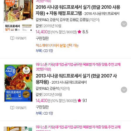
3만원 이상)
2016 시나공 워드프로세서 실기 (한글 2010 사용
자용) + 자동 채점 프로그램
-
2016 시나공 워드프로세서
길벗 R&D
,
강윤석
,
김우경
,
김용갑
,
김종일
(지은이)
길벗
|
2015년 10월
14,400
8.5
원 (10% 할인 / 800원)
구판절판
미리보기
책소개페이지에서 분철 선택 가능
부록 : CD 1장
워리스톤 키링(대기업·공기업·공무원 목표별 자격증 맞춤 추천 교재
3만원 이상)
2013 시나공 워드프로세서 실기 (한글 2007 사
용자용)
-
2013 시나공 워드프로세서
길벗 R&D
,
강윤석
(지은이)
길벗
|
2012년 09월
14,400
9.1
원 (10% 할인 / 800원)
구판절판
미리보기
부록 : CD 1장
워리스톤 키링(대기업·공기업·공무원 목표별 자격증 맞춤 추천 교재