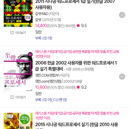
2011 시나공 워드프로세서 1급 실기(한글 2007
사용자용)
길벗 R&D
(지은이)
길벗
|
2010년 07월
14,400
9.5
원 (10% 할인 / 800원)
절판
미리보기
부록 : CD 1장
워리스톤 키링(대기업·공기업·공무원 목표별 자격증 맞춤 추천 교재
3만원 이상)
2006 한글 2002 사용자를 위한 워드프로세서 1
급 실기 특별대비
- 지존 2006 (스프링형)
영진.COM 편집부
(지은이)
영진.com(영진닷컴)
|
2005년 09월
10,800
9.2
원 (10% 할인 / 600원)
절판
미리보기
부록 : CD 1장, 디스켓 1장
워리스톤 키링(대기업·공기업·공무원 목표별 자격증 맞춤 추천 교재
3만원 이상)
2015 시나공 워드프로세서 실기 (한글 2010 사용