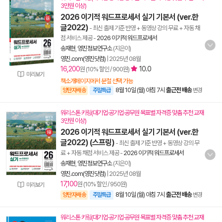
3만원 이상)
2026 이기적 워드프로세서 실기 기본서 (ver.한
글2022)
- 최신 출제 기준 반영 + 동영상 강의 무료 + 자동 채
점 서비스 제공
-
2026 이기적 워드프로세서
송재현
,
영진정보연구소
(지은이)
영진.com(영진닷컴)
|
2025년 08월
16,200
10.0
원 (10% 할인 / 900원)
미리보기
책소개페이지에서 분철 선택 가능
8월 10일 (월) 아침 7시
출근전 배송
양탄자배송
주말특급
변경
워리스톤 키링(대기업·공기업·공무원 목표별 자격증 맞춤 추천 교재
3만원 이상)
2026 이기적 워드프로세서 실기 기본서 (ver.한
글2022) (스프링)
- 최신 출제 기준 반영 + 동영상 강의 무
료 + 자동 채점 서비스 제공
-
2026 이기적 워드프로세서
송재현
,
영진정보연구소
(지은이)
영진.com(영진닷컴)
|
2025년 08월
17,100
원 (10% 할인 / 950원)
미리보기
8월 10일 (월) 아침 7시
출근전 배송
양탄자배송
주말특급
변경
워리스톤 키링(대기업·공기업·공무원 목표별 자격증 맞춤 추천 교재