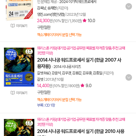
인 문제집 제공
-
2024 이기적 워드프로세서
김옥남
,
송재현
(지은이)
영진.com(영진닷컴)
|
2023년 12월
24,300
10.0
원 (10% 할인 / 1,350원)
미리보기
구판절판
책소개페이지에서 분철 선택 가능
워리스톤 키링(대기업·공기업·공무원 목표별 자격증 맞춤 추천 교재
3만원 이상)
2014 시나공 워드프로세서 실기 (한글 2007 사
용자용)
-
2014 시나공 시리즈
길벗 R&D
,
강윤석
,
김우경
,
김용갑
,
김유홍
,
김종일
(지은이)
길벗
|
2013년 10월
14,400
9.0
원 (10% 할인 / 800원)
구판절판
미리보기
책소개페이지에서 분철 선택 가능
부록 : CD 1장
워리스톤 키링(대기업·공기업·공무원 목표별 자격증 맞춤 추천 교재
3만원 이상)
2014 시나공 워드프로세서 실기 (한글 2010 사용