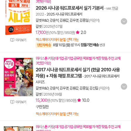
3만원 이상)
2026 시나공 워드프로세서 실기 기본서
- ver. 한글
2022
-
2025 시나공 워드프로세서
길벗 R&D
,
강윤석
,
김용갑
,
김우경
,
김종일
(지은이)
길벗
|
2025년 07월
17,100
2.0
원 (10% 할인 / 950원)
책소개페이지에서 분철 선택 가능
미리보기
8월 10일 (월) 밤 11시
잠들기전 배송
양탄자배송
변경
워리스톤 키링(대기업·공기업·공무원 목표별 자격증 맞춤 추천 교재
3만원 이상)
2017 시나공 워드프로세서 실기 (한글 2010 사용
자용) + 자동 채점 프로그램
-
2017 시나공 워드프로세서
시리즈
길벗 R&D
,
강윤석
,
김우경
,
김용갑
,
김종일
,
김선길
(지은이)
길벗
|
2016년 09월
15,300
10.0
원 (10% 할인 / 850원)
미리보기
구판절판
책소개페이지에서 분철 선택 가능
워리스톤 키링(대기업·공기업·공무원 목표별 자격증 맞춤 추천 교재