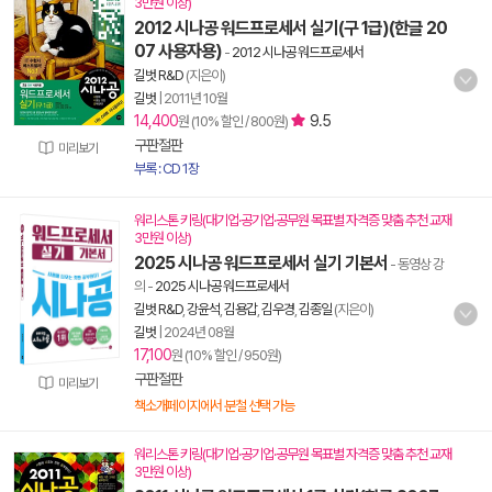
3만원 이상)
2012 시나공 워드프로세서 실기(구 1급)(한글 20
07 사용자용)
-
2012 시나공 워드프로세서
길벗 R&D
(지은이)
길벗
|
2011년 10월
14,400
9.5
원 (10% 할인 / 800원)
구판절판
미리보기
부록 : CD 1장
워리스톤 키링(대기업·공기업·공무원 목표별 자격증 맞춤 추천 교재
3만원 이상)
2025 시나공 워드프로세서 실기 기본서
- 동영상 강
의
-
2025 시나공 워드프로세서
길벗 R&D
,
강윤석
,
김용갑
,
김우경
,
김종일
(지은이)
길벗
|
2024년 08월
17,100
원 (10% 할인 / 950원)
구판절판
미리보기
책소개페이지에서 분철 선택 가능
워리스톤 키링(대기업·공기업·공무원 목표별 자격증 맞춤 추천 교재
3만원 이상)