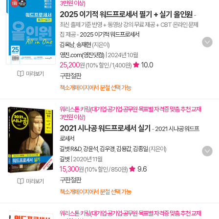
3만원 이상)
2025 이기적 워드프로세서 필기 + 실기 올인원
-
최신 출제 기준 반영 + 동영상 강의 무료 제공 + CBT 온라인 문제
집 제공
-
2025 이기적 워드프로세서
김옥남
,
송재현
(지은이)
영진.com(영진닷컴)
|
2024년 10월
25,200
10.0
원 (10% 할인 / 1,400원)
미리보기
구판절판
책소개페이지에서 분철 선택 가능
워리스톤 키링(대기업·공기업·공무원 목표별 자격증 맞춤 추천 교재
3만원 이상)
2021 시나공 워드프로세서 실기
-
2021 시나공 워드프
로세서
길벗 R&D
,
강윤석
,
김우경
,
김용갑
,
김종일
(지은이)
길벗
|
2020년 11월
15,300
9.6
원 (10% 할인 / 850원)
구판절판
미리보기
책소개페이지에서 분철 선택 가능
워리스톤 키링(대기업·공기업·공무원 목표별 자격증 맞춤 추천 교재