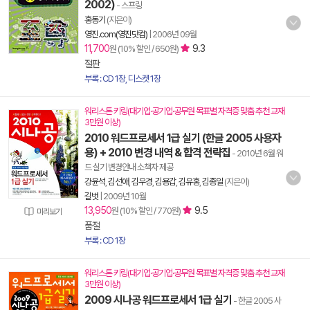
2002)
- 스프링
홍동기
(지은이)
영진.com(영진닷컴)
|
2006년 09월
11,700
9.3
원 (10% 할인 / 650원)
절판
부록 : CD 1장, 디스켓 1장
워리스톤 키링(대기업·공기업·공무원 목표별 자격증 맞춤 추천 교재
3만원 이상)
2010 워드프로세서 1급 실기 (한글 2005 사용자
용) + 2010 변경 내역 & 합격 전략집
- 2010년 6월 워
드 실기 변경안내 소책자 제공
강윤석
,
김선애
,
김우경
,
김용갑
,
김유홍
,
김종일
(지은이)
길벗
|
2009년 10월
13,950
9.5
원 (10% 할인 / 770원)
미리보기
품절
부록 : CD 1장
워리스톤 키링(대기업·공기업·공무원 목표별 자격증 맞춤 추천 교재
3만원 이상)
2009 시나공 워드프로세서 1급 실기
- 한글 2005 사