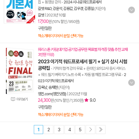
집 + 동영상 강의
-
2024 시나공 워드프로세서
길벗 R&D
,
강윤석
,
김용갑
,
김우경
,
김종일
(지은이)
길벗
|
2023년 10월
17,100
원 (10% 할인 / 950원)
구판절판
책소개페이지에서 분철 선택 가능
워리스톤 키링(대기업·공기업·공무원 목표별 자격증 맞춤 추천 교재
3만원 이상)
2023 이기적 워드프로세서 필기 + 실기 상시 시험
공략집
- 기적의 합격 강의 무료 + 온라인 모의고사 응시 서비스
+ 워드 필기 벼락치기 노트 수록 + 자동 웹 채점 프로그램 무료
-
2
023 이기적 워드프로세서
김옥남
,
송재현
(지은이)
영진.com(영진닷컴)
|
2022년 11월
미리보기
24,300
9.0
원 (10% 할인 / 1,350원)
구판절판
책소개페이지에서 분철 선택 가능
1
2
3
4
5