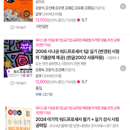
용자용
강윤석
,
김선애
,
김우경
,
김용갑
,
김유홍
,
김종일
(지은이)
길벗
|
2008년 09월
13,050
9.7
원 (10% 할인 / 720원)
구판절판
미리보기
워리스톤 키링(대기업·공기업·공무원 목표별 자격증 맞춤 추천 교재
3만원 이상)
2008 시나공 워드프로세서 1급 실기 (변경된 시험
의 기출문제 제공) (한글2002 사용자용)
- 시험에 나
오는 것만 공부한다, 시험 방식 전면 개편
김종숙
,
강윤석
,
김선애
(지은이)
길벗
|
2008년 01월
12,600
9.7
원 (10% 할인 / 700원)
미리보기
품절
부록 : CD 1장
워리스톤 키링(대기업·공기업·공무원 목표별 자격증 맞춤 추천 교재
3만원 이상)
2024 이기적 워드프로세서 필기 + 실기 상시 시험
공략집
- 2024년 출제기준 반영+동영상 강의 무료+CBT 온라