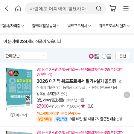
수험서/자격증
컴퓨터 활용능력
워드프로세서
워드프로세서 실기
이 분야에
234
개의 상품이 있습니다.
옵션
워리스톤 키링(대기업·공기업·공무원 목표별 자격증 맞춤 추천 교재
3만원 이상)
2026 이기적 워드프로세서 필기+실기 올인원
- 최
신 출제 기준 반영 + 동영상 강의 무료 + 막판정리 핸드북 제공
김옥남
,
송재현
(지은이)
영진.com(영진닷컴)
|
2025년 11월
27,000
10.0
원 (10% 할인 / 1,500원)
책소개페이지에서 분철 선택 가능
미리보기
8월 10일 (월) 아침 7시
출근전 배송
양탄자배송
주말특급
변경
워리스톤 키링(대기업·공기업·공무원 목표별 자격증 맞춤 추천 교재