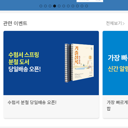
관련 이벤트
전체보기
수험서 분철 당일배송 오픈!
가장 빠르게
합