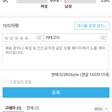
60대
0.9%
0%
여성
남성
로그래밍: 기본 문법부터 실전 예제까지』에서는 1.0에서 5.0에 이르
는 C#의 문법부터 실전 예제까지 다루고 있어 처음 프로그래밍을 시
작하는 입문자부터 이미 C# 프로그래밍 언어를 익힌 적이 있는 개발
100자평
게시물 운영 원칙
자에 이르기까지 C#의 면면을 제대로 배울 수 있게 도와준다. ★ 이
책의 대상 독자 ★ 1. 처음 프로그래밍을 접하는 독자 2. C# 언어의
카테고리
발전을 따라가지 못한 경력 개발자 3. 다른 언어를 공부한 개발자 이
책은 전체적으로는 1번 독자를 대상으로 하지만, 가능한 한 2번과 3
번에 해당하는 독자에게도 도움되도록 구성돼 있다. ★ 이 책의 구성
★ [1부] C#의 기본 문법 o 1장: 닷넷 프레임워크 설명 o 2장: C# 개
발 환경 준비 o 3장: C# 언어의 기본적인 문법 o 4장: C# 언어의 핵
현재
0
/280byte (한글 140자 이내)
심: 클래스 o 5장: 기타 C# 문법 o 6장: 클래스 [2부] C# 2.0, 3.0,
스포일러 포함
4.0, 5.0에 추가된 문법 o 7장: C# 2.0에 추가된 문법 o 8장: C# 3.
0에 추가된 문법 o 9장: C# 4.0에 추가된 문법 o 10장: C# 5.0에
등록
추가된 문법 [3부] C# 언어로 만드는 다양한 응용 프로그램 o 11장:
윈도우 폼, WPF, 서비스, 웹 폼, 윈도우 폰 응용 프로그램 o 12장: 실
구매자 (1)
전체 (1)
습 - PPT를 제어하는 윈도우 폰 응용 프로그램