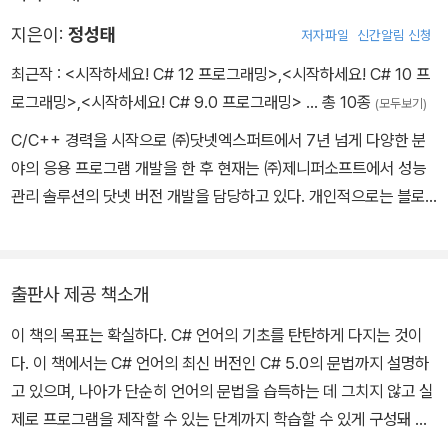
지은이:
정성태
저자파일
신간알림 신청
최근작 :
<시작하세요! C# 12 프로그래밍>
,
<시작하세요! C# 10 프
로그래밍>
,
<시작하세요! C# 9.0 프로그래밍>
… 총 10종
(모두보기)
C/C++ 경력을 시작으로 ㈜닷넷엑스퍼트에서 7년 넘게 다양한 분
야의 응용 프로그램 개발을 한 후 현재는 ㈜제니퍼소프트에서 성능
관리 솔루션의 닷넷 버전 개발을 담당하고 있다. 개인적으로는 블로
그(https://www.sysnet.pe.kr)를 통해 개발 관련 지식을 공유하고
있으며, 2004년부터 C/C++, C# 분야에서 마이크로소프트의 MV
P로 활동하고 있다.
출판사 제공 책소개
이 책의 목표는 확실하다. C# 언어의 기초를 탄탄하게 다지는 것이
다. 이 책에서는 C# 언어의 최신 버전인 C# 5.0의 문법까지 설명하
고 있으며, 나아가 단순히 언어의 문법을 습득하는 데 그치지 않고 실
제로 프로그램을 제작할 수 있는 단계까지 학습할 수 있게 구성돼 있
다. 따라서 이 책을 마치고 나면 자신이 원하는 분야의 개발을 곧바로