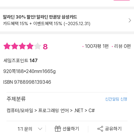
알라딘 30% 할인! 알라딘 만권당 삼성카드
카드혜택 15% + 이벤트혜택 15% (~2025.12.31)
8
100자평 1편
리뷰 0편
세일즈포인트
147
920쪽
188*240mm
1665g
ISBN 9788998139346
주제분류
신간알림 신청
컴퓨터/모바일
>
프로그래밍 언어
>
.NET
>
C#
선물하기
공유하기