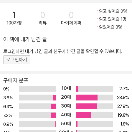
시작할 수 있다. 코딩 능력이라는 것은 결국 프로그램을 제작할 수 있
읽고 싶어요 0명
1
0
0
음을 의미한다. 그렇기 때문에 코딩을 통해 어떤 프로그램을 만들 수
읽고 있어요 1명
100자평
리뷰
마이페이퍼
있느냐로 자연스럽게 관심이 모아진다. 이 책으로 C# 언어를 배운 후
읽었어요 3명
여러분은 다음과 같은 종류의 프로그램을 만들 수 있다. ◎ 윈도우 운
이 책에 내가 남긴 글
영 체제에서 실행되는 응용 프로그램 ◎ 윈도우 모바일 폰 앱 ◎ 아
두이노의 사촌격인 넷두이노용 프로그램 ◎ Robotics Developer
로그인하면 내가 남긴 글과 친구가 남긴 글을 확인할 수 있습니다.
Studio를 이용한 로봇 제어 및 시뮬레이션 ◎ Xamarin 제품을 이용
로그인하기
한 아이폰/안드로이드 폰 앱 ◎ 모노 프레임워크를 이용한 리눅스용
프로그램 ◎ 태블릿 급의 소형 PC를 위한 윈도우 앱 [소스코드 다운
구매자 분포
로드 & 홈페이지] 아래 사이트에서 이 책의 소스코드를 내려받거나
10대
2.7%
0%
책 내용에 대해 문의할 수 있다. o http://www.sysnet.pe.kr 기초
20대
28.8%
3.6%
부터 실습까지 '완벽하게' 배우는 C# 프로그래밍! C#은 자바와 더불
30대
27.9%
6.3%
어 현재 가장 널리 사용되는 프로그래밍 언어 중 하나다. 데스크톱에
40대
서 시작해 서버, 웹 환경을 거쳐 모바일 플랫폼까지 C#은 종횡무진
19.8%
7.2%
활약하고 있다. 더불어 나날이 발전해 가는 언어 명세에 힘입어 프로
50대
1.8%
0.9%
그래밍 편의성과 표현력이 점차 개선되고 있다. 『시작하세요! C# 프