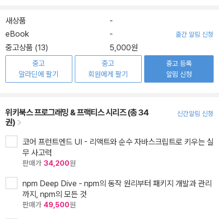
새상품
-
eBook
-
출간 알림 신청
중고상품 (13)
5,000원
중고
중고
중고 등록
알라딘에 팔기
회원에게 팔기
알림 신청
위키북스 프로그래밍 & 프랙티스 시리즈 (총 34
신간알림 신청
권)
코어 프런트엔드 UI - 리액트와 순수 자바스크립트로 키우는 실
무 사고력
판매가
34,200
원
npm Deep Dive - npm의 동작 원리부터 패키지 개발과 관리
까지, npm의 모든 것
판매가
49,500
원