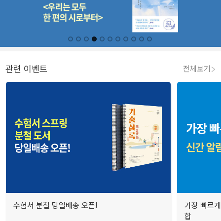
관련 이벤트
전체보기
수험서 분철 당일배송 오픈!
가장 빠르게
합