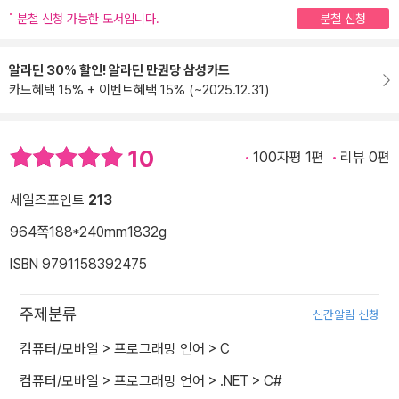
분철 신청 가능한 도서입니다.
분철 신청
알라딘 30% 할인! 알라딘 만권당 삼성카드
카드혜택 15% + 이벤트혜택 15% (~2025.12.31)
10
100자평 1편
리뷰 0편
세일즈포인트
213
964쪽
188*240mm
1832g
ISBN 9791158392475
주제분류
신간알림 신청
컴퓨터/모바일
>
프로그래밍 언어
>
C
컴퓨터/모바일
>
프로그래밍 언어
>
.NET
>
C#