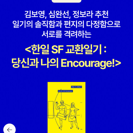
뒤로가
기