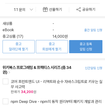
선물하기
공유하기
새상품
-
eBook
-
출간 알림 신청
중고상품 (17)
14,000원
중고
중고
중고 등록
알라딘에 팔기
회원에게 팔기
알림 신청
위키북스 프로그래밍 & 프랙티스 시리즈 (총 34
신간알림 신청
권)
코어 프런트엔드 UI - 리액트와 순수 자바스크립트로 키우는 실
무 사고력
판매가
34,200
원
npm Deep Dive - npm의 동작 원리부터 패키지 개발과 관리