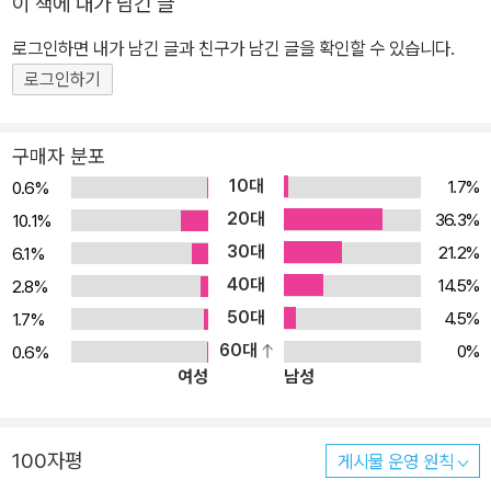
이 책에 내가 남긴 글
셜라이저 등 이 책을 덮으면서 이제 한 가지를 결정해야 한다. * 더 공
부할 것인가? * 아니면 뭔가를 만들어 볼 것인가? 더 공부하면 그만
로그인하면 내가 남긴 글과 친구가 남긴 글을 확인할 수 있습니다.
큼 알게 되어 나중에 만들고 싶은 프로그램이 있을 때 시행착오를 덜
로그인하기
겪으면서 편하게 작업할 수 있다. 반면 뭔가를 만들게 된다면 부족한
지식으로 인해 초기에 어려움을 겪겠지만 만들어질 프로그램에 필요
구매자 분포
한 사항을 빠르게 습득한다는 점과 자신만의 프로그램을 완성해 봄으
10대
1.7%
0.6%
로써 얻어지는 독특한 경험이 남는다. 프로그래밍은 만드는 재미도
20대
36.3%
10.1%
있고, 공부하는 재미도 있다. 결정을 내렸으면 이제부터 그냥 재미에
30대
21.2%
6.1%
푹 빠져들면 된다. [소스코드 다운로드 & 홈페이지] 이 책에서 설명한
40대
소스를 내려받거나, 읽으면서 문의사항이 생기면 아래 사이트를 방문
14.5%
2.8%
해서 해결할 수 있다. http://www.sysnet.pe.kr
50대
4.5%
1.7%
60대
0%
0.6%
여성
남성
100자평
게시물 운영 원칙