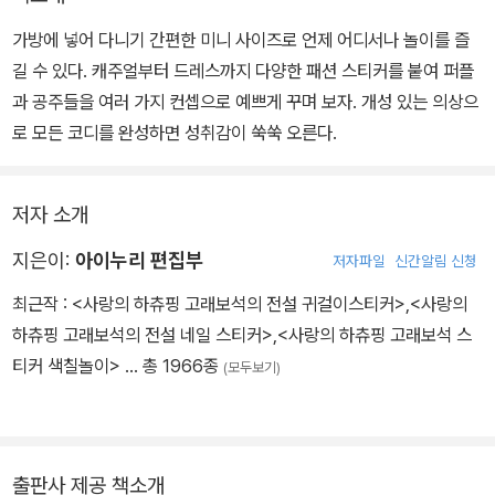
가방에 넣어 다니기 간편한 미니 사이즈로 언제 어디서나 놀이를 즐
길 수 있다. 캐주얼부터 드레스까지 다양한 패션 스티커를 붙여 퍼플
과 공주들을 여러 가지 컨셉으로 예쁘게 꾸며 보자. 개성 있는 의상으
로 모든 코디를 완성하면 성취감이 쑥쑥 오른다.
저자 소개
지은이:
아이누리 편집부
저자파일
신간알림 신청
최근작 :
<사랑의 하츄핑 고래보석의 전설 귀걸이스티커>
,
<사랑의
하츄핑 고래보석의 전설 네일 스티커>
,
<사랑의 하츄핑 고래보석 스
티커 색칠놀이>
… 총 1966종
(모두보기)
출판사 제공 책소개