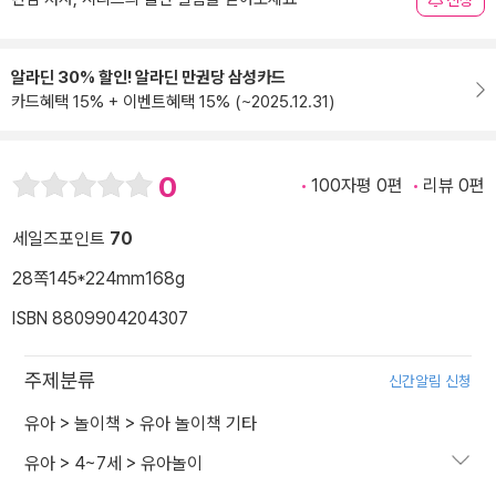
신청
알라딘 30% 할인! 알라딘 만권당 삼성카드
카드혜택 15% + 이벤트혜택 15% (~2025.12.31)
0
100자평 0편
리뷰 0편
세일즈포인트
70
28쪽
145*224mm
168g
ISBN 8809904204307
주제분류
신간알림 신청
유아
>
놀이책
>
유아 놀이책 기타
유아
>
4~7세
>
유아놀이