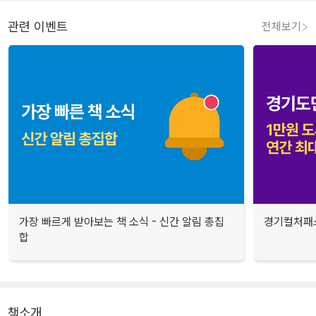
관련 이벤트
전체보기
가장 빠르게 받아보는 책 소식 - 신간 알림 총집
경기컬처패스
합
책소개