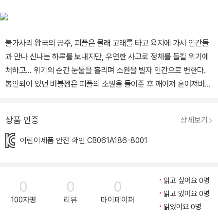
불가사리 왕국의 공주, 퍼플은 몰래 고래를 타고 육지에 가서 인간들
과 만나 신나는 하루를 보내지만, 우연한 사고로 정체를 들킬 위기에
처하고… 위기의 순간 눈물을 흘리며 소원을 빌자 인간으로 변한다.
봉인되어 있던 버블젬은 퍼플의 소원을 들어준 후 깨어져 흩어져버리
고, 흩어진 버블젬을 찾기 위해 7왕국의 인어공주들이 인간 학교로
보내진다. 과연 퍼플은 마녀의 방해를 물리치고 흩어진 버블젬을 모
상품 인증
상세보기
을 수 있을까? 또 다른 여섯 명의 인어공주들은 과연 누굴까? 친구들
과 화합할수록 강해지는 마법! 조금씩 성숙해지는 인어 공주들의 이
어린이제품 안전 확인 CB061A186-8001
야기! 제품구성 배경내지 16P, 스티커 내지 12P 다양한 코디 스티커
로 붙여 꾸미는 나만의 패션 코디네이터! 가방에 넣어 다니기 간편한
미니 사이즈로 언제 어디서나 놀이를 즐길 수 있어요. 캐주얼부터 드
읽고 싶어요 0명
0
0
0
레스까지 다양한 패션 스티커를 붙여 퍼플과 공주들을 여러 가지 컨
읽고 있어요 0명
100자평
리뷰
마이페이퍼
셉으로 예쁘게 꾸며 보세요. 개성 있는 의상으로 모든 코디를 완성하
읽었어요 0명