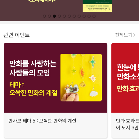
관련 이벤트
전체보기
만사모 테마 5 : 오싹한 만화의 계절
만화 효과 모
야 도서 3만