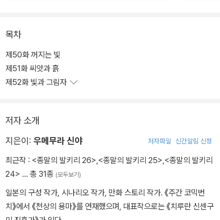
목차
제50화 꺼지는 빛
제51화 씨앗과 흙
제52화 빛과 그림자
저자 소개
지은이:
우메무라 신야
저자파일
신간알림 신청
최근작 :
<종말의 발키리 26>
,
<종말의 발키리 25>
,
<종말의 발키리
24>
… 총 31종
(모두보기)
일본의 구성 작가, 시나리오 작가, 만화 스토리 작가. 《주간 코믹번
치》에서 《천상의 용마》를 연재했으며, 대표작으로는 《치루란 신센구
미 진혼가》가 있다.