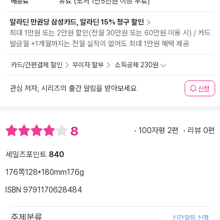
배송료
유료 (도서 1만5천원 이상 무료)
알라딘 만권당 삼성카드, 알라딘 15% 청구 할인
최대 1만원 또는 2만원 할인(전월 30만원 또는 60만원 이용 시) / 카드
발급월 +1개월까지는 전월 실적이 없어도 최대 1만원 혜택 제공
카드/간편결제 할인
무이자 할부
소득공제 230원
관심 저자, 시리즈의 출간 알림을 받아보세요
신청
8
100자평 2편
리뷰 0편
세일즈포인트
840
176쪽
128*180mm
176g
ISBN 9791170628484
주제분류
신간알림 신청