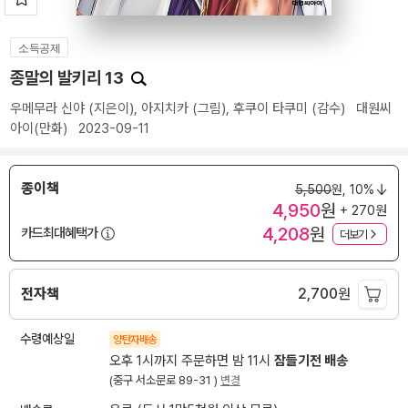
소득공제
종말의 발키리 13
우메무라 신야
(지은이),
아지치카
(그림),
후쿠이 타쿠미
(감수)
대원씨
아이(만화)
2023-09-11
종이책
5,500
원,
10%
4,950
원
+ 270원
4,208
원
카드최대혜택가
더보기
전자책
2,700
원
수령예상일
양탄자배송
오후 1시까지 주문하면 밤 11시
잠들기전 배송
(중구 서소문로 89-31 )
변경