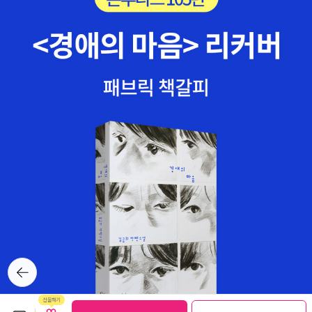
뒤로가
기
보관함담기
선물하기
선물하기