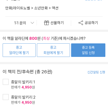
만화/라이트노벨
>
소년만화
>
액션
선물하기
공유하기
이 책을 알라딘에
800
원 (
최상
기준)에 파시겠습니까?
중고
중고
중고 등록
알라딘에 팔기
회원에게 팔기
알림 신청
이 책의 전/후속편 (총 26권)
신간알림 신청
종말의 발키리 1
판매가
4,950
원
종말의 발키리 2
판매가
4,950
원