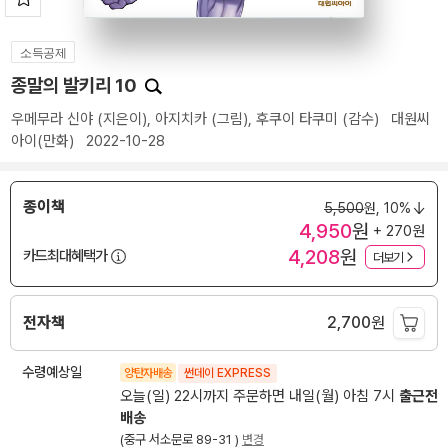
소득공제
종말의 발키리 10
우메무라 신야
(지은이),
아지치카
(그림),
후쿠이 타쿠미
(감수)
대원씨
아이(만화)
2022-10-28
종이책
5,500
원,
10%
4,950
원
+ 270원
4,208
원
카드최대혜택가
더보기
전자책
2,700
원
수령예상일
양탄자배송
썬데이 EXPRESS
오늘(일) 22시까지 주문하면 내일(월) 아침 7시
출근전
배송
(중구 서소문로 89-31 )
변경