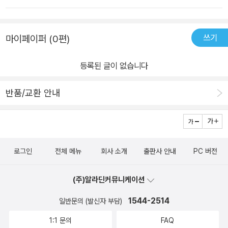
이기도 할 터. 그리하여 라이덴 타메에몬은 자신이 가진 모든 힘과 기
술을 다해서 싸우는데, 그동안 전투력이 FULL인 상태로 싸워본 경험
쓰기
마이페이퍼 (0편)
이 많은 시바와 달리 전투력이 FULL인 상태로 싸우는 것이 처음이라
서일까. 결국 시바에게 승리를 넘겨주게 된다. 이어지는 6회전에선
등록된 글이 없습니다
드디어 석가모니 등장(두둥!!). 포스가 엄청나서(외모도 우리가 아는
인자한 모습과 전혀 다르다) 어떤 경기를 펼칠지 벌써부터 기대된다.
반품/교환 안내
로그인
전체 메뉴
회사 소개
출판사 안내
PC 버전
(주)알라딘커뮤니케이션
1544-2514
일반문의 (발신자 부담)
1:1 문의
FAQ