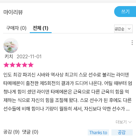
쓰기
마이리뷰
구매자 (0)
전체 (1)
메뉴
키치
2022-11-01
인도 최강 파괴신 시바와 역사상 최고의 스모 선수로 불리는 라이덴
타메에몬이 출전한 제5회전의 결과가 드디어 나온다. 어릴 때부터 엄
청나게 힘이 셌던 라이덴 타메에몬은 근육으로 다른 근육의 힘을 억
제하는 식으로 자신의 힘을 조절해 왔다. 스모 선수가 된 후에도 다른
선수들에 비해 힘이나 기량이 월등히 세서, 자신보다 약한 선수가 다
치는 걸 막기 위해 스모의 주요 기술 네 가지를 봉인하는 '4금'을 선언
더보기
하기도 했다고... 그런 라이덴 타메에몬에게 시바와의 대결은 이제까
공감 (
9
)
댓글 (0)
지 봉인해 왔던 힘과 기술을 100퍼센트 발휘할 수 있는 일종의 기회