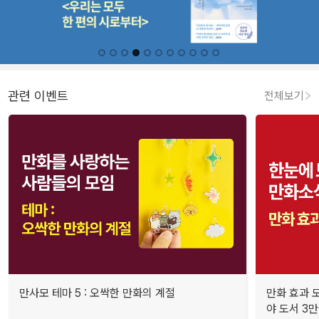
관련 이벤트
전체보기
만사모 테마 5 : 오싹한 만화의 계절
만화 효과 모
야 도서 3만