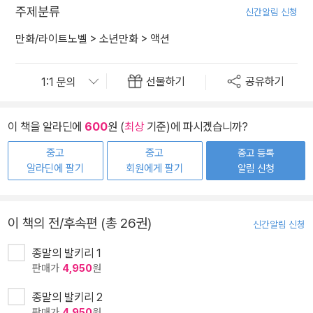
주제분류
신간알림 신청
만화/라이트노벨
>
소년만화
>
액션
선물하기
공유하기
이 책을 알라딘에
600
원 (
최상
기준)에 파시겠습니까?
중고
중고
중고 등록
알라딘에 팔기
회원에게 팔기
알림 신청
이 책의 전/후속편 (총 26권)
신간알림 신청
종말의 발키리 1
판매가
4,950
원
종말의 발키리 2
판매가
4,950
원