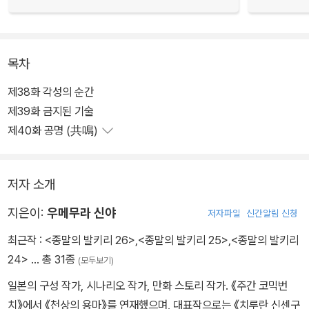
목차
제38화 각성의 순간
제39화 금지된 기술
제40화 공명 (共鳴)
저자 소개
지은이:
우메무라 신야
저자파일
신간알림 신청
최근작 :
<종말의 발키리 26>
,
<종말의 발키리 25>
,
<종말의 발키리
24>
… 총 31종
(모두보기)
일본의 구성 작가, 시나리오 작가, 만화 스토리 작가. 《주간 코믹번
치》에서 《천상의 용마》를 연재했으며, 대표작으로는 《치루란 신센구