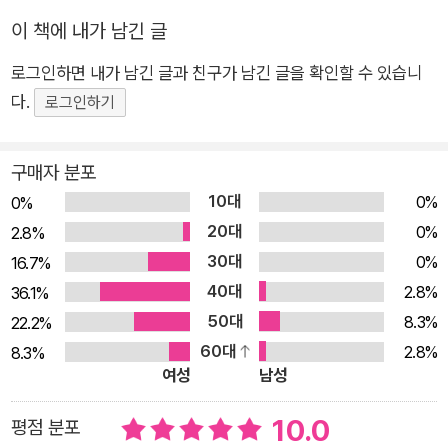
니다. 니코가 돌아갈 때까지 엄마는 침대에서 쉬면 되니까요. 니
코가 도착하자 모든 것이 절정에 달하고, 살리는 다른 친구 에바
이 책에 내가 남긴 글
가 니코와 놀아줄 생각에 불안해하며 니코를 옷장 속에 밀어 넣어
로그인하면 내가 남긴 글과 친구가 남긴 글을 확인할 수 있습니
요! 모든 것을 숨기고 나서야 살리는 옷장 속 물건들이 바깥에 있
다.
로그인하기
을 때 더 재미있을지도 모른다는 의심을 하게 되지요. 아직 자기
물건을 친구와 공유하는 게 서툰 살리. 공유에 대한 신선하고 재
구매자 분포
미있는 접근 방식은 좋아하는 모든 것을 숨기는 것이 얼마나 복잡
10대
0%
한 일인지 보여줍니다. 결국, 공유를 시도하는 것이 더 쉬울 수도
0%
20대
있습니다. 좋아하는 것을 공유하고 함께 노는 법을 배우는 귀여운
0%
2.8%
아이 이야기입니다. 스웨덴의 유명 그림책 작가 클라라 페르손의
30대
0%
16.7%
재미있고 생각하게 하는 글과 이를 직관적으로 재미있게 묘사한
40대
2.8%
36.1%
샬론 라멜의 협업이 돋보이는 그림책입니다.
50대
8.3%
22.2%
60대
2.8%
8.3%
여성
남성
10.0
평점 분포