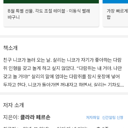
8월 특별 선물. 각도 조절 테이블 · 이동식 빨래
가장 빠르게
바구니
합
책소개
친구 니코가 놀러 오는 날. 살리는 니코가 자기가 좋아하는 다람
쥐 인형을 갖고 놀게 하고 싶지 않았다. “다람쥐는 내 거야. 나만
갖고 놀 거야!” 살리의 말에 엄마는 다람쥐를 잠시 옷장에 넣어
두자고 한다. 니코가 돌아가면 꺼내자고 하면서. 살리는 기차도
주차 빌딩도 물고기랑 낚싯대도 모두 옷장에 넣겠다고 한다. 살리
는 침대도 강아지 그림 액자도 정말로 좋아하는 레고 성도 모두
저자 소개
옷장에 넣는다.
지은이:
클라라 페르손
저자파일
신간알림 신청
그뿐만 아니라 텔레비전도 소파도 화분도 욕조도 세면대도 양변