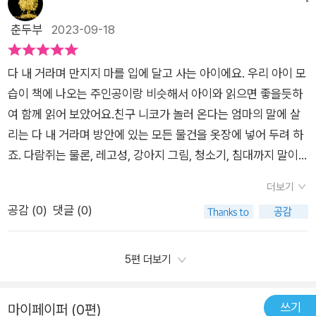
안한 마음에 옷장 문을 열어보니 우당탕탕!엄마도 니코도 다람쥐
도 우루루 쏟아졌어요.​무엇이든 독차지하고 싶어 하는 아이의 마
춘두부
2023-09-18
음을 너무나 잘 표현한 그림책이에요.아이에게 같이 놀면 재미있
는 것이라고 설명해 줘도 내 거니까 나 혼자만 놀고 싶어 하지요.
다 내 거라며 만지지 마를 입에 달고 사는 아이에요. 우리 아이 모
아이와 함께 책을 보다 보니 저절로 같이 나누고 함께 노는 즐거
습이 책에 나오는 주인공이랑 비슷해서 아이와 읽으면 좋을듯하
움을 느낄 수 있게 해주었어요.
여 함께 읽어 보았어요.친구 니코가 놀러 온다는 엄마의 말에 살
리는 다 내 거라며 방안에 있는 모든 물건을 옷장에 넣어 두려 하
죠. 다람쥐는 물론, 레고성, 강아지 그림, 청소기, 침대까지 말이
죠.살리는 거실로 나와 거실에 있는 물건, 욕실에 있는 물건, 부엌
더보기
에 있는 물건까지 모두 소중한 거라며 싹 옷장에 밀어 넣어 숨기
공감 (
0
)
댓글 (0)
죠. 엄마까지 말이죠.​​엄마까지 옷장에 넣을 줄 은 몰랐는데 살리
의 행동이 귀여워 웃음이 나는 반면 많은 것을 혼자 독차지하려는
모습을 보니 살리의 소유욕이 정말 강하다는 걸 알 수 있었어요.
5편 더보기
옷장에 모든 걸 숨긴 살리는 혼자 만족해하고 있을 그때 옷장에서
소리가 나기 시작했어요. 살리는 자기만 빼고 노는 거라 생각하고
쓰기
마이페이퍼 (0편)