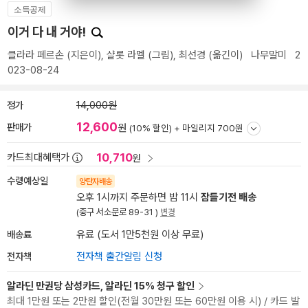
소득공제
이거 다 내 거야!
클라라 페르손
(지은이),
샬롯 라멜
(그림),
최선경
(옮긴이)
나무말미
2
023-08-24
정가
14,000원
12,600
판매가
원
(10% 할인) +
마일리지 700원
10,710
카드최대혜택가
원
수령예상일
양탄자배송
오후 1시까지 주문하면 밤 11시
잠들기전 배송
(중구 서소문로 89-31 )
변경
배송료
유료 (도서 1만5천원 이상 무료)
전자책
전자책 출간알림 신청
알라딘 만권당 삼성카드, 알라딘 15% 청구 할인
최대 1만원 또는 2만원 할인(전월 30만원 또는 60만원 이용 시) / 카드 발