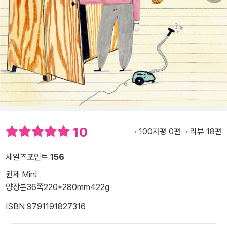
10
100자평 0편
리뷰 18편
세일즈포인트
156
원제 Min!
양장본
36쪽
220*280mm
422g
ISBN 9791191827316