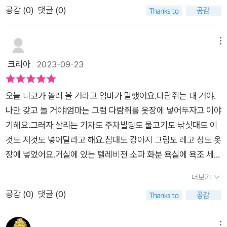
이가 마지막에 주어집니다.처음에는 혼자만의 것이었지만 결국
공감 (
0
)
댓글 (0)
디에 싸요?하면서 이 장면이 웃기다고 했어요 모든걸 옷장에 넣
은 친구들 다 같이 사이좋게 놀 수 있다는 결말이 주는 유쾌함이
고 살리는 다 숨겼다고 만족했지만, 실제로는 텅 빈 방이였어요
있네요.그나저나 저 옷장.. 이사 갈 때나 급하게 손님 올 때 너무
욕심많고 이기적인 사람들은 결국 남는게없다 라는게 느껴졌어
메뉴
편리할 것 같은데요? 구매의사 200%입니다!ㅎㅎ[출판사로부터
요 '이기적이다'라는 말을 알려줬었는데 그 결과를 그림으로 명확
크리아
2023-09-23
도서 협찬을 받았고 본인의 주관적인 견해에 의하여 작성하였습
히 보여주는것같아 좋았어요 모든걸 옷장에 넣은 살리! 그 후는
니다]
어떻게 됬을까요? 남은 뒷부분은 책으로 읽어보세요😉 교훈과
오늘 니코가 놀러 올 거라고 엄마가 말했어요.다람쥐는 내 거야.
함께 재미있는 포인트들이 많아 책에 녹아들며 저절로 느끼게 되
나만 갖고 놀 거야!엄마는 그럼 다람쥐를 옷장에 넣어두자고 이야
는 책이랍니다📚어린이집,유치원에 다니기시작하며 공유의 개
기해요.그러자 살리는 기차도 주차빌딩도 물고기도 낚싯대도 이
념을 알아가는 친구들, 동생과 함께 장난감을 갖고놀기 싫어하는
것도 저것도 넣어달라고 해요.침대도 강아지 그림도 레고 성도 옷
친구들에게 추천해요🖤출판사에서 제공받아 작성한 후기입니다
장에 넣었어요.거실에 있는 텔레비전 소파 화분 욕실에 욕조 세면
대 양변기 모두 옷장에 숨겼네요.주방으로 가서 냉장고를 밀어 넣
더보기
더니 엄마까지 옷장으로 밀어 넣었어요.친구 니코가 도착했어요.
공감 (
0
)
댓글 (0)
살리는 다른 친구 에바가 놀러 올까 봐 니코도 옷장에 밀어 넣었
네요.그런데 옷장 안에서 나만 빼고 재미나게 노는 것 같아요.불
메뉴