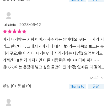
동을 비난하거나 물건을 빼앗는 것이다. 반복적으로 꾸짖거나 벌
함께한 이거 다 내거야유아아이들부터 함께 읽기 좋은 도서인데
한 유쾌하고 귀여운 그림책입니다. 위 리뷰는 출판사에서 도서
을 주면 자존감만 약해질 뿐이다. 눈에서 멀어지면 잊혀질 것이라
요 . 주인공 살리는 친구 니코가 놀러와서 자기가 좋아하는 다람
를 제공 받아 읽고, 솔직하게 작성하였습니다. #나무말미, #이거
는 안이한 생각으로 함부로 치웠다가 역효과를 일으키는 경우도
쥐 인형을 갖고 놀게하고싶지않아요.엄마는 다람쥐를 잠시 옷장
메뉴
다내거야, #클라라페르손, #샬롯라멜, #그림책, #우아페, #우리
많다. 단계를 밟아 서서히 애착 대상의 존재감이 줄어들 수 있도
에 두자고 하는데요 .살리는 자기가 갖고있는 기차, 주차빌딩,물
oirainio
2023-09-12
아이책카페, #서평
록 도와줘야 한다. 아이가 왜 그 물건에 집착을 하는지 설명하기
고기, 낚시대, 이것도 저것도 이것도..몇 개는 남겨놔야 같이 놀지
쉽지가 않다. 그럴 땐 부모가 구체적인 언어로 표현하면서 공감해
않을까 하는 엄마의 말은 듣는둥 마는둥해요 .그리고 침대 강아지
이거 내거야!는 저희 아이가 자주 하는 말이에요. 뭐든 다 자기 거
준다면, 아이도 자신의 마음을 차분히 들여다볼 수 있을 것이다.
그림 레고성.. 살리는 모두 옷장에 밀어넣었어요.생각해보니 엄마
라고 한답니다. 그래서 <이거 다 내거야!>라는 제목을 보고는 웃
친구들과 활발하게 뛰어는 아이들 가운데 특정 사물에 대한 집착
도 내거살리는 엄마까지 옷장으로 쑥 밀어넣었는데요 놀러온 니
더라구요.😀 이거 다 내거야? 다 자기거라는 데?🥰 으악 변기도
을 보이는 아이는 거의 없다고 하니, 성장하는 아이에게 가장 필
코까지 니코에게 안녕? 인사할 새도없이 옷장에 넣었어요 그리
가져간다!! 변기 가져가면 다른 사람들은 쉬야 어디에 싸지~~
요한 교육이자 처방은 역시 놀이라고 할 수 있다. 주인공 '살리'는
고 우당당탕옷장에 있던 것들이 한꺼번에 우르르 쏟아졌어요.
😀 ♡♡이는 옷장에 넣고 싶은 물건이 있어?🥰 없어😀 다 같이
자기 물건을 친구와 공유하는 게 서툰다. 이 책은 공유에 대한 신
아이들은 어릴수록 내것을 함께하는게 어려워하는거같아요.다
사용할거야?🥰 응!!니코가 놀러올 거라는 엄마의 말에 살리는 옷
선하고 재밌는 방식으로 풀어 나간다. 이런 성향을 가진 아이가
내꺼 다 내꺼동생에게 뺏기는것만 같고, 누나가 다 가져가는 것만
더보기
장에 물건을 넣기 시작합니다. 기차도 주차빌딩도 침대도 소파도
읽으면 좋을 듯 하다.
같아서 라는 우리아이들 마지막 니코는 어찌했을까요 ?친구들
공감 (
0
)
댓글 (0)
욕조까지도요.🥰 으악 엄마까지 넣어버린다!!😀 이게 다들 옷장
과 즐겁게 보냈을까요 ?아이들에게 여러번 이야기보다는 재미있
에 다 들어갈까?🥰 그러게그런데 갑자기 우당탕탕 옷장에 있던
는 이야기로 함께 나눔의 이유 기쁨을 알게하는 도서이거 다내거
물건들이 쏟아지죠. 아이들은 그 안에서 동굴을 찾고 재미나게 논
메뉴
야다내꺼! 다내꺼 아이들이있다면 엄마와 함께 읽어보기 좋은 도