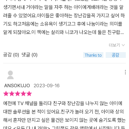
리는 니코가 자기가 좋아하는 다람쥐 인형을 갖고 놀게 하고 싶지
생기면서내 거야라는 말을 자주 하는 아이에게배려라는 것을 알
않습니다. “다람쥐는 내 거야. 나만 갖고 놀 거야!” 살리의 말에
려줄 수 있었어요.아이들은 좋아하는 장난감을꼭 가지고 싶어 하
엄마는 다람쥐를 잠시 옷장에 넣어 두자고 합니다. 니코가 돌아가
기도 하고처음에는 소유욕이 생기고그 후에 나눔이라는 의미를
면 꺼내자고 하면서요. 살리는 기차도 주차 빌딩도 물고기랑 낚싯
알게 되잖아요.이 책에는 살리와 니코가 나오는데 둘은 친구랍니
대도 모두 옷장에 넣겠다고 합니다. 내 거니까! 살리는 침대도 강
다.살리는 니코가 다람쥐 인형을 못 가지고 놀게 하고 싶어서다람
아지 그림 액자도 정말로 좋아하는 레고 성도 모두 옷장에 넣습니
더보기
쥐를 잠시 옷장에 넣어 두기로 해요.그러면서 옷장 속에는 점점더
다. 그뿐만 아니라 텔레비전도 소파도 화분도 욕조도 세면대도 양
공감 (
0
)
댓글 (0)
많은물건들이 들어가게 되죠.결국 엄마도 옷장에 숨기게 되는데
변기도 냉장고도 모두모두 옷장에 넣습니다.알고 보니 살리는 정
요.숨기는 것도 결국 힘들다는걸 알게 돼요.아이가 좋아하는 것을
말 많은 것을 좋아해서 좋아하는 모든 것을 숨기느라 바빴습니다.
공유하고함께 노는 법을 알려줄 수 있는재미있는 그림책이랍니
메뉴
게다가 니코가 엄마랑 놀면 어떻게 하죠? 살리는 결국 엄마도 옷
다.[출판사로부터 도서 협찬을 받았고 본인의 주관적인 견해에
ANSOKUJO
2023-09-16
장에 숨겨버립니다. 니코가 돌아갈 때까지 엄마는 침대에서 쉬면
의하여 작성함]
되니까요. 니코가 도착하자 모든 것이 절정에 달하고, 살리는 다
른 친구 에바가 니코와 놀아줄 생각에 불안해하며 니코를 옷장 속
예전에 TV 채널을 돌리다 친구와 장난감을 나누지 않는 아이에
에 밀어 넣어요! 모든 것을 숨기고 나서야 살리는 옷장 속 물건들
대한 솔루션을 본 적이 있어요.친구가 놀러 오기 전, 아이와 상의
이 바깥에 있을 때 더 재미있을지도 모른다는 의심을 하게 되지
해서 혼자만 만지고 싶은 물건은 보이지 않는 곳에 숨기도록 했는
요.아직 자기 물건을 친구와 공유하는 게 서툰 살리. 공유에 대한
데요,<모두 다 내 거야!> 그림책도 같은 맥락에서 시작됩니다.등