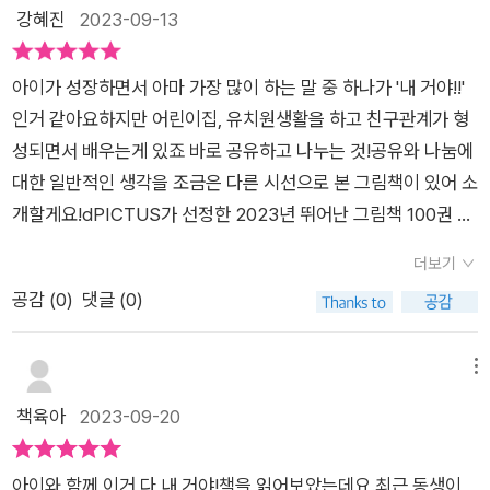
답니다. 모두 다 내꺼라며 옷장에 다 숨기는 아이의 귀여운 마음
강혜진
2023-09-13
서추천드려요 . #그림책 #이거다내거야#나무말미#책육아#그
도 또 그 안에서 재미를 찾아 노는 아이 모습도 웃음을 자아내더
림책방#유아도서#초등도서#나눔의중요성
라구요.[출판사로부터 도서 협찬을 받았고 본인의 주관적인 견해
아이가 성장하면서 아마 가장 많이 하는 말 중 하나가 '내 거야!!'
에 의하여 작성함]
인거 같아요하지만 어린이집, 유치원생활을 하고 친구관계가 형
성되면서 배우는게 있죠 바로 공유하고 나누는 것!​공유와 나눔에
대한 일반적인 생각을 조금은 다른 시선으로 본 그림책이 있어 소
개할게요!dPICTUS가 선정한 2023년 뛰어난 그림책 100권 중
하나로공유와 나눔이 배려일 수도 있지만, 사실은 재미있고 즐겁
더보기
다는 것을 깨닫는 이야기가 있어요!​“내 거야!” 누구나 이런 말을
공감 (
0
)
댓글 (0)
한 적이 있을 거예요. 어느 시기 아이들은 이 말을 자주 반복하기
도 하지요. 좋아하는 물건을 다른 사람과 공유하는 것이 항상 즐
거운 것은 아니지요. ​어릴수록 자기 물건을 공유하는 것은 쉽지
메뉴
않은 일입니다. ‘내 거’라는 소유의 개념이 먼저 생기고, 함께하는
책육아
2023-09-20
공유의 개념은 나중에 생기니까요. 주인공 살리도 공유를 자연스
럽게 받아들이는 아이는 아닙니다.친구 니코가 놀러 오는 날. 살
아이와 함께 이거 다 내 거야!책을 읽어보았는데요.최근 동생이