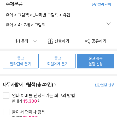
주제분류
신간알림 신청
유아
>
그림책
>
_나라별 그림책
>
유럽
유아
>
4~7세
>
그림책
선물하기
공유하기
중고
중고
중고 등록
알라딘에 팔기
회원에게 팔기
알림 신청
나무자람새 그림책 (총 42권)
신간알림 신청
엄마 아빠를 진정시키는 최고의 방법
판매가
15,300
원
둘이서 언제나 함께