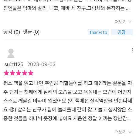
신선하고 재미있는 접근 방식은 좋아하는 모든 것을 숨기는 것이
장인물은 엄마와 살리, 니코, 에바 세 친구.그림체와 등장하는 이
얼마나 복잡한 일인지 보여줍니다.결국, 공유를 시도하는 것이 더
름이 독특해서 보니 스웨덴을 대표하는 작가님의 그림책이에요.
더보기
쉬울 수도 있습니다. 좋아하는 것을 공유하고 함께 노는 법을 배
제 기억으로 스웨덴 그림책은 처음 읽어보는데, 그림책으로 떠나
공감 (
0
)
댓글 (0)
우는 귀여운 아이 이야기에요
는 세계여행 흥미진진합니다.니코가 놀러 오는 날, 다람쥐만은 빌
려줄 수 없는 살리.'그럼 옷장 안에 넣어둘까?'엄마는 이 말 한마
디가 엄마 자신도 옷장에 들어가게 할 것이라는 사실을 상상도 못
메뉴
했겠지요. 생각에 생각이 꼬리를 물어 자신이 좋아하는 것이면 모
suin1125
2023-09-03
두 옷장에 넣기 시작하는 살리.'이러면 안 되는데…' 함께 그림책
을 읽는 아이는 엄마에게 혼날 살리가 걱정되나 봅니다.예상외로
평소 책을 읽고 나면 주인공 역할놀이를 하고 왜? 라는 질문을 자
그 모습을 발견한 엄마는 깜짝 놀랄 뿐, 살리를 나무라지 않는데
주 던지는 첫째에게 살리의 모습을 보고 욕심내는 모습이 어떤지
요, 사실 제가 이 그림책에서 놀란 두 가지가 있습니다.이 상황에
스스로 깨닫길 바라며 읽었어요 (이 책에선 살리역할을 안한다네
서도 웃을 수 있는 엄마와 뭐든지 들어가는 옷장입니다. 현실 엄
요 😆) 살리는 친구가 집에 놀러올때 같이 갖고 놀고 싶지않은 소
마라면 화를 낼 수 있는 포인트가 한두 가지가 아니었던 것 같은
중한 것들을 하나씩 옷장에 넣어요 처음엔 정말 아끼는 장난감들
데 말이죠.(^^)아이가 이 책을 볼 때, 안될 거라는 생각을 살리가
을 넣었지만, 하나둘 넣다보니 욕심이 생겨요 침대, 냉장고, 심지
다 이뤄내고 엄마도 어느 정도 수용해 주니 얻어낸 모험 같은 놀
더보기
어 변기까지 넣어요 살리가 어떻게 변기를 뗐지? 살리엄마는 어