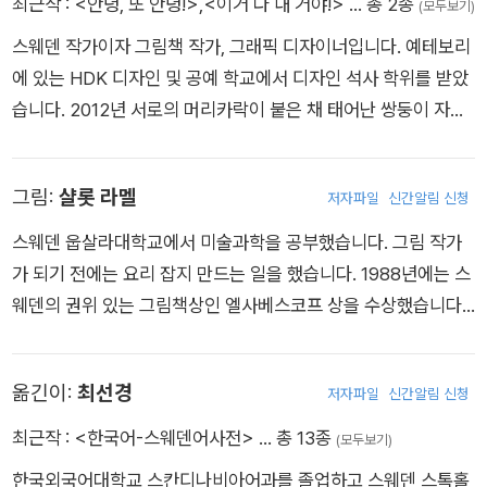
최근작 :
<안녕, 또 안녕!>
,
<이거 다 내 거야!>
… 총 2종
(모두보기)
기도 냉장고도 모두모두 옷장에 넣는다. 알고 보니 살리는 정말
스웨덴 작가이자 그림책 작가, 그래픽 디자이너입니다. 예테보리
많은 것을 좋아해서 좋아하는 모든 것을 숨기느라 바빴다. 게다가
에 있는 HDK 디자인 및 공예 학교에서 디자인 석사 학위를 받았
니코가 엄마랑 놀까봐, 결국 엄마도 옷장에 숨겨버린다. 니코가
습니다. 2012년 서로의 머리카락이 붙은 채 태어난 쌍둥이 자매
도착하자 모든 것이 절정에 달하고, 살리는 다른 친구 에바가 니
의 이야기를 쓰고 그린 첫 그림책으로 스웨덴 올해의 그림책상을
코와 놀아줄 생각에 불안해하며 니코를 옷장 속에 밀어 넣는데….
수상했습니다. 스웨덴을 대표하는 그림책 작가로 2019년과 202
그림:
샬롯 라멜
저자파일
신간알림 신청
0년에 아스트리드 린드그렌 추모문학상 후보에 올랐습니다. 우
리나라에 소개된 그림책으로는 『이거 다 내 거 야!』 가 있습니다.
스웨덴 웁살라대학교에서 미술과학을 공부했습니다. 그림 작가
가 되기 전에는 요리 잡지 만드는 일을 했습니다. 1988년에는 스
웨덴의 권위 있는 그림책상인 엘사베스코프 상을 수상했습니다.
그림을 그린 책으로는 『이거 다 내 거야!』, 『햄스터 대소동』, 『외
로운 돼지, 즐거운 학교에 가다』, 『납 작 개구리 사건』, 『나는 상어
옮긴이:
최선경
저자파일
신간알림 신청
다』 등이 있습니다.
최근작 :
<한국어-스웨덴어사전>
… 총 13종
(모두보기)
한국외국어대학교 스칸디나비아어과를 졸업하고 스웨덴 스톡홀