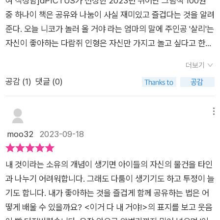
여 작성함]​dPICTUS가 선정한 2023년 뛰어난 그림책 100권
중 하나​​​이 책은 공유와 나눔이 사실 재미있고 즐겁다는 것을 알려
준다. 오늘 니코가 놀러 올 거야 라는 엄마의 말에 주인공 '살리'는
자신이 좋아하는 다람쥐 인형은 자신만 가지고 놀고 싶다고 한다.
엄마는 그럼 옷장 안에 넣어 두고 니코가 가면 꺼내자고 말한다.
더보기
그러자 니코는 혼자만 가지고 놀고 싶은 물건들을 옷장에 넣기 시
공감 (
1
)
댓글 (0)
작한다. 무슨 물건을 집어 넣을까? 얼마나 넣으면 될까?​​​​니코는
엄마에게 기차, 이 주차 빌딩, 물고기, 낚싯대를 비롯해 자신이 자
는 침대, 강아지 그림, 레고 성 모두 옷장에 밀어 넣었다. 그래도
메뉴
성에 차지 않은 지 거실로 나가서 텔레비전, 소파, 화분, 욕조, 세
moo32
2023-09-18
면대, 양변기 모두 옷장에 숨겼다. 냉장고, 엄마도 옷장에 넣었고
니코가 문밖에서 기다리는 동안 살리는 집 안을 한 바퀴 더 돌아
내 것이라는 소유의 개념이 생기면 아이들의 자신의 물건을 타인
보았다. 인형 이층집, 싱크대, 손전등, 축구공, 아이스바, 매트리
과 나누기 어려워합니다. 그래도 다툼이 생기기도 하고 투정이 늘
스를 둘레메고 후다닥 달렸다. 집 안에 있는 온갖 것들을 모두 옷
기도 합니다. 내가 좋아하는 것을 즐겁게 함께 공유하는 법은 어
장에 넣었다. 스키도 숟가락도. 혹시 에버도 우리 집에 와서 니코
떻게 배울 수 있을까요? <이거 다 내 거야!>의 표지를 보고 웃음
랑 놀고 싶어 하면 어쩌지? 니코도 내 거잖아는 생각에 살리는 문