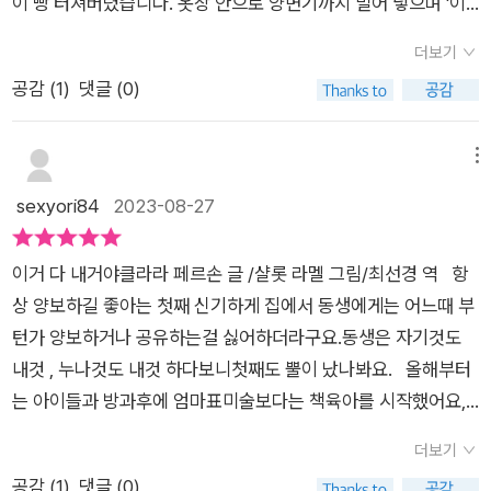
이 빵 터져버렸습니다. 옷장 안으로 양변기까지 밀어 넣으며 '이
밖에서 기다리던 니코를 번쩍 들어다가 옷장에 숨겼다. ​​​​​​​​​저마다 아
건 다 내 거'라고 말하는 표정의 아이가 너무 귀엽습니다. 오늘 살
이들은 애착 물건을 가지고 있다. 애착 물건 이라고 해서 아이들
더보기
리네 집에는 니코가 놀러 오기로 했습니다. 하지만 살리는 자신
은 자라면서 유독 한 가지 물건에 집착을 하는 경향을 보인다. 우
공감 (
1
)
댓글 (0)
이 아끼는 다람쥐 인형을 니코와 함께 갖고 놀기가 싫었습니
리 아이들처럼 이불인 아이도 있고 장난감인 아이도 있고 인형인
다. 그러자 엄마는 다람쥐 인형을 옷장 안에 넣어두었다가 니코
아이도 있고 일상생활에서 물건인 아이도 있다. 이러한 행동은 대
가 가면 꺼내자고 말했습니다.살리는 자기 방에 있던 장난감 기차
메뉴
부분 지극히 정상이다. 애착 인형, 물건이 있으면 부모들 중 이상
와 주차빌딩, 물고기가 낚싯대도 모두 모두 옷장에 넣기 시작했습
sexyori84
2023-08-27
하게 여기는 이도 있다. 하지만 이것은 오히려 창의적인 일이라고
니다. 그리고 살리는 엄마가 방에서 나가자마자 끙끙거리며 침대
말하는 학자들도 있다. 애착 대상을 통해 상상 놀이를 마음껏 펼
도 옷장 안으로 밀어 넣기 시작했습니다. 이 힘센 아이는 거실
치는 경우가 많다. 어린 시절 애착 대상을 지녔던 사람들 중 상당
이거 다 내거야클라라 페르손 글 /샬롯 라멜 그림/최선경 역 항
로 나가서 텔레비전을 가져오고, 심지어 욕실에 가서 욕조와 양변
수가 예술적인 감수성이 뛰어나다는 연구도 있다. 특정 사물에 대
상 양보하길 좋아는 첫째 신기하게 집에서 동생에게는 어느때 부
기까지 가져와 모두 옷장에 숨겼습니다. 아이의 소유욕이 절정
한 집착은 만3~4세쯤 대부분 없어진다. 어린이 집&유치원 같은
턴가 양보하거나 공유하는걸 싫어하더라구요.동생은 자기것도
을 향해 다다를수록 이야기는 더욱 재미있어집니다. 니코가 엄마
집단생활을 하는 동안 친구의 행동을 보고 배우기도 하고, 애착을
내것 , 누나것도 내것 하다보니첫째도 뿔이 났나봐요. 올해부터
와 노는 게 싫은 살리는 엄마까지도 들고 와서 옷장 안으로 쑥 밀
느낄 만한 대상이 점점 많아지면서 자연스럽게 집착이 줄어든다.​​
는 아이들과 방과후에 엄마표미술보다는 책육아를 시작했어요,
어 넣었습니다. 초인종이 울리고 드디어 니코가 집에 왔습니
하지만 만 5~6세 이후에도 계속된다면 전문가의 상담을 받아 보
여러번 잔소리보다는 책을 통해 아이들이 간접적으로 경험하고
다. 살리는 과연 니코와 재미있게 놀 수 있을까요? <이
더보기
는 것이 좋다. 아이가 특정 사물에 집착할 때 최악의 반응은 그 행
느낄 수 있게 해야겠다는 생각이 들었거든요. 이번주 아이들과
거 다 내 거야!>는 내것이 중요한 아이의 마음을 재미있게 표현
공감 (
1
)
댓글 (0)