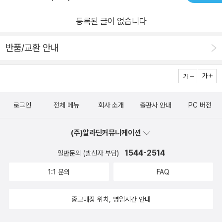
문을 열었죠. 옷장 안에 있던 것들이 한 번에 쏟아지고 그 사이에
동굴이 생겨 친구들과 재미있게 노는 이야기예요.함께 노는 법을
등록된 글이 없습니다
배우면서 함께라서 즐겁다는 걸 알 수 있었어요. 그림책이 신선하
면서 재미있었어요. 욕심을 버리고 함께 나누면 즐거움이 있다는
반품/교환 안내
걸 알게 해 주는 그림책 같아요.
로그인
전체 메뉴
회사 소개
출판사 안내
PC 버전
(주)알라딘커뮤니케이션
1544-2514
일반문의 (발신자 부담)
1:1 문의
FAQ
중고매장 위치, 영업시간 안내