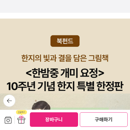
뒤로가
기
보관함담기
선물하기
장바구니
구매하기