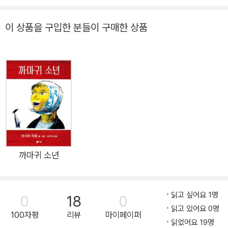
물건을 다른 사람과 공유하는 것이 항상 즐거운 것은 아니지요.
어릴수록 자기 물건을 공유하는 것은 쉽지 않은 일입니다. ‘내
이 상품을 구입한 분들이 구매한 상품
거’라는 소유의 개념이 먼저 생기고, 함께하는 공유의 개념은 나
중에 생기니까요. 주인공 살리도 공유를 자연스럽게 받아들이는
아이는 아닙니다. 친구 니코가 놀러 오는 날. 살리는 니코가 자기
가 좋아하는 다람쥐 인형을 갖고 놀게 하고 싶지 않습니다. “다람
쥐는 내 거야. 나만 갖고 놀 거야!” 살리의 말에 엄마는 다람쥐를
잠시 옷장에 넣어 두자고 합니다. 니코가 돌아가면 꺼내자고 하면
서요. 살리는 기차도 주차 빌딩도 물고기랑 낚싯대도 모두 옷장에
넣겠다고 합니다. 내 거니까! 살리는 침대도 강아지 그림 액자도
정말로 좋아하는 레고 성도 모두 옷장에 넣습니다. 그뿐만 아니라
까마귀 소년
텔레비전도 소파도 화분도 욕조도 세면대도 양변기도 냉장고도
모두모두 옷장에 넣습니다. 알고 보니 살리는 정말 많은 것을 좋
읽고 싶어요 1명
0
18
0
아해서 좋아하는 모든 것을 숨기느라 바빴습니다. 게다가 니코가
읽고 있어요 0명
엄마랑 놀면 어떻게 하죠? 살리는 결국 엄마도 옷장에 숨겨버립
100자평
리뷰
마이페이퍼
읽었어요 19명