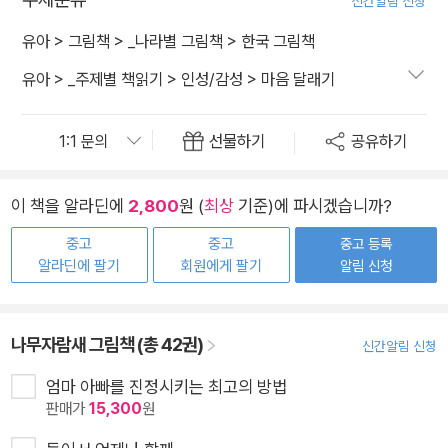
신간알림 신청
유아
>
그림책
>
_나라별 그림책
>
한국 그림책
유아
>
_주제별 책읽기
>
인성/감성
>
마음 달래기
선물하기
공유하기
이 책을 알라딘에
2,800
원 (
최상
기준)에 파시겠습니까?
중고
중고
중고 등록
알라딘에 팔기
회원에게 팔기
알림 신청
나무자람새 그림책 (총 42권)
신간알림 신청
엄마 아빠를 진정시키는 최고의 방법
판매가
15,300
원