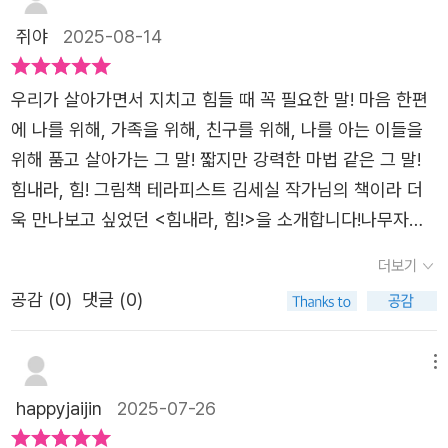
책 읽기! 투명 한지입니다.
응원!“힘내라, 힘!“ ”넌 최고야!“ ”잘하고있어.“”넌 할수 있
쥐야
2025-08-14
어.“단단한 껍데기를 톡, 톡, 토독깨고 나오는 아기새. 힘내
라, 힘!​꾹꾹 참지마.마음이 아플 때는 울어도 돼.울때도 힘을
우리가 살아가면서 지치고 힘들 때 꼭 필요한 말! 마음 한편
내야 해.힘내라, 힘!실컷 울고 나면 파아란 하늘이 보일 거야.​
에 나를 위해, 가족을 위해, 친구를 위해, 나를 아는 이들을
꿈꿔 봐.몰라보게 달라진 네 모습을.꿈을 펼치기 위해 힘내
위해 품고 살아가는 그 말! 짧지만 강력한 마법 같은 그 말!
라, 힘!누구나 꽃피울 그날이 온단다.​희망의 불꽃이 터질 때
힘내라, 힘! 그림책 테라피스트 김세실 작가님의 책이라 더
가지우리 모두 힘내자, 힘!​그림책테라피스트 김세실 작가님
욱 만나보고 싶었던 <힘내라, 힘!>을 소개합니다!나무자람
의섬세하고 공감 가득한 글이용기 가득함을 안겨줘요.​김지
새 그림책 34힘내라, 힘!글. 김세실 / 그림. 김지영나무말미
더보기
영 작가님의 알록달록다양한 색으로 표현한 우리의 다양한
/ 2025.6.18.앞이 캄캄하고 답답하니?혼자만의 싸움이 외롭
마음들.나만의 속도로 걸어가는 길을응원하는 목소리였어
공감 (
0
)
댓글 (0)
지?하지만 누구도 아닌 자신을 믿고단단한 껍데기를 부숴
요.​그림책이 주는 따뜻한 응원 감사합니다!
봐.아주 꽉 막힌 기분이겠구나.세상에 쉬운 일 없다지만해도
해도 너무 힘들지?그래도 꼭 해내고 싶잖아.절대로 포기하
메뉴
고 싶지 않잖아.어디서부터 시작해야 하나 막막해?혹시 망
happyjaijin
2025-07-26
쳐 버릴까 봐 겁이 나?그럴 때는 마음이 이끄는 대로용기 있