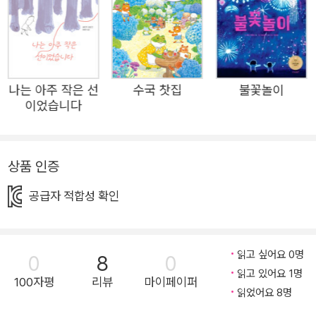
걸음을 내딛게 하는 응원의 메시지를 전하는 그림책이다. 어
둠 속에 갇힌 듯한 기분, 마음을 눌러오는 걱정, 자꾸만 작아
지는 용기 앞에서 이렇게 말한다. "조금은 멈춰도 괜찮고, 서
두르지 않아도 괜찮아. 네 안의 힘을 믿어." 그림책 테라피스
나는 아주 작은 선
수국 찻집
불꽃놀이
트 김세실 작가의 섬세하고 공감 어린 글은 독자의 마음 깊
이었습니다
은 곳에 닿아 용기를 불어넣고, 김지영 작가의 따뜻하고 힘
있는 그림은 그 마음에 빛을 비춘다. 시각적으로 마음을 잘
담아내기 위해, 모든 것이 답답하고 어렵게만 느껴지는 마음
상품 인증
은 청색의 모노톤으로 표현하고, 힘을 내고 어려움을 이겨내
공급자 적합성 확인
는 부분은 빛이 비춰진 것처럼 다양한 색으로 표현했다. 각
장면이 마치 시처럼 짧고 울림 있는 문장과 이미지로 구성되
어, 아이들은 물론 어른 독자에게도 위로와 희망을 건넨다.
읽고 싶어요 0명
0
8
0
이 책은 단지 ‘힘내!’라는 말로 끝나지 않는다. 진심 어린 응
읽고 있어요 1명
100자평
리뷰
마이페이퍼
원은 어떻게 시작되고, 어디에 도달할 수 있는지를 보여주
읽었어요 8명
며, 누구나 자기만의 속도로 걸어갈 수 있도록 곁을 지켜준