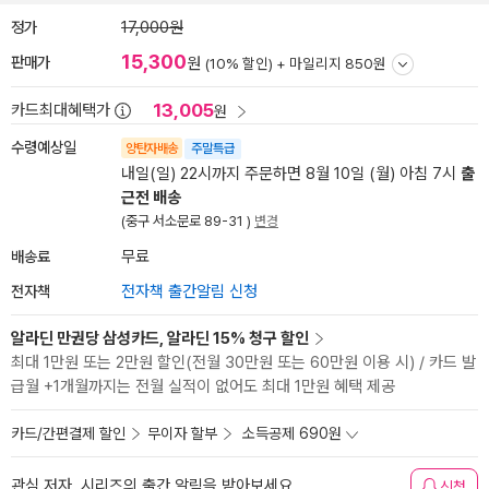
정가
17,000원
15,300
판매가
원
(10% 할인) +
마일리지 850원
13,005
카드최대혜택가
원
수령예상일
양탄자배송
주말특급
내일(일) 22시까지 주문하면 8월 10일 (월) 아침 7시
출
근전 배송
(중구 서소문로 89-31 )
변경
배송료
무료
전자책
전자책 출간알림 신청
알라딘 만권당 삼성카드, 알라딘 15% 청구 할인
최대 1만원 또는 2만원 할인(전월 30만원 또는 60만원 이용 시) / 카드 발
급월 +1개월까지는 전월 실적이 없어도 최대 1만원 혜택 제공
카드/간편결제 할인
무이자 할부
소득공제 690원
관심 저자, 시리즈의 출간 알림을 받아보세요
신청