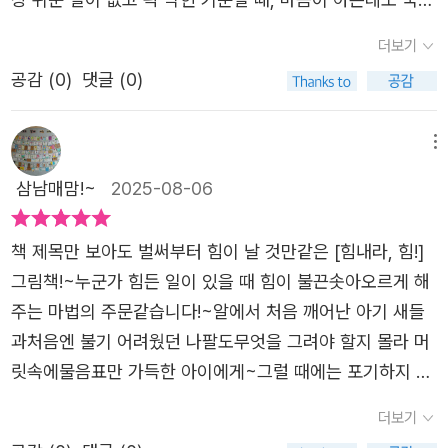
디는 무조건 잘하라고, 끝까지 버티라고 하지 않는다고 느껴
눈물을 참을 때. 이렇게 마음이 지쳐있을 때도 누구나 마음
더보기
졌어요. 나의 속도, 나의 마음을 인정받는 듯해 울컥했지
속에 작은 ‘힘’을 품고 있죠그럴 때 내 안의 작은 힘이 조용히
요.‘힘내라, 힘!’이라는 말이 이렇게 다정하고 느긋할 수 있다
공감 (
0
)
댓글 (0)
속삭입니다 “조금 더, 조금만 더 — 힘내라, 힘!”, '괜찮아. 넌
니.지친 날엔 다시 꺼내 읽고 싶은, 그리고 누군가에게 살며
할 수 있어. 힘내라, 힘!'그림책 『힘내라, 힘!』은 지치고 두려
시 건네고 싶은, 그런 그림책이에요.최근 한두 달은 마음이
운 마음을 다정하게 어루만지며, 다시 한 걸음을 내딛게 하
메뉴
복잡했어요. 누구에게도 쉽게 털어놓지 못하고, 혼자서만 오
는 응원의 메시지를 전하는 그림책이에요어둠 속에 갇힌 듯
삼남매맘!~
2025-08-06
래 고민했지요. 나름 최선을 다하고 있는데도, 뭔가 풀리지
한 기분, 마음을 눌러오는 걱정, 자꾸만 작아지는 용기 앞에
않는 기분이 계속 따라다녔어요.상대의 입장을 먼저 생각하
서 이렇게 말하죠​'조금은 멈춰도 괜찮고, 서두르지 않아도
책 제목만 보아도 벌써부터 힘이 날 것만같은 [힘내라, 힘!]
다 보면 오히려 내가 너무 이기적인 건 아닐까 싶기도 했고
괜찮아. 네 안의 힘을 믿어.'그림책 테라피스트 김세실 작가
그림책!~누군가 힘든 일이 있을 때 힘이 불끈솟아오르게 해
요. 억울해도, 손해를 봐도, ‘나이가 있으니 참아야지’ 하며
의 섬세하고 공감 어린 글은 독자의 마음 깊은 곳에 닿아 용
주는 마법의 주문같습니다!~알에서 처음 깨어난 아기 새들
스스로를 눌러왔어요.그런데 이제는 더 이상 힘내고 싶지 않
기를 불어넣고, 김지영 작가의 따뜻하고 힘 있는 그림은 그
과처음엔 불기 어려웠던 나팔도무엇을 그려야 할지 몰라 머
다는 생각이 들었어요. 참는다고 달라질 것 같지 않아서, 그
마음에 빛을 비춰요시각적으로 마음을 잘 담아내기 위해, 모
릿속에물음표만 가득한 아이에게~그럴 때에는 포기하지 말
냥 내려놓기로 했지요. 그랬더니 마음이 조금 가벼워졌어요.
든 것이 답답하고 어렵게만 느껴지는 마음은 청색의 모노톤
고 끝까지!마음이 이끄는 대로 용기있게!해보라며 '힘내라,
마무리를 한다는 건 어쩌면 시작보다 더 큰 용기가 필요한
더보기
으로 표현하고, 힘을 내고 어려움을 이겨내는 부분은 빛이
힘!'의 응원의메세지를 전달해 줍니다.비가 와도 온 세상 빛
일이라는 걸 조금 늦게 알게 되었어요. 그래서 이제는, 다른