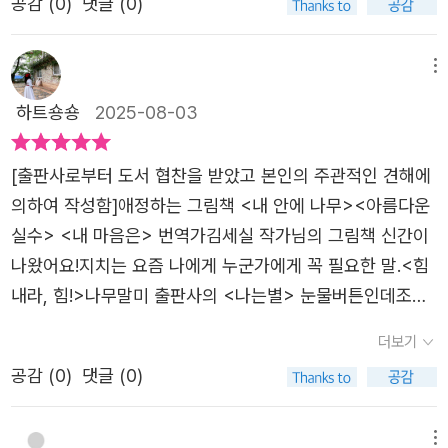
비춰진 것처럼 다양한 색으로 표현하고 있어요각 장면이 마
공감 (
0
)
댓글 (0)
이 사라져도희망의 불꽃이 터질 때까지 끝까지힘내라, 힘!을
사람의 사정보다는 저를 먼저 생각해 보려 해요. 지금은 저
치 시처럼 짧고 울림 있는 문장과 이미지로 구성되어, 아이
외치며 끝없는 용기와희망의 메세지를 주는 그림책입니다!
에게 이렇게 말해주고 싶어요.“힘내라, 힘.”면지의 앞부분에
들은 물론 어른 독자에게도 위로와 희망을 건네는 그림책이
용기가 필요한 울 막둥이에게 엄마의목소리로 '힘내라,
메뉴
는 땅속에 있던 씨앗의 모습이,뒷면지에는 땅 위로 초록 잎
에요이 책은 단지 ‘힘내!’라는 말로 끝나지 않아요진심 어린
힘!'을 외치며유쾌하게 그림책을 읽어 주었습니다.그런다음
을 내민 새싹의 모습이 담겨 있어요.푸르고 어두웠던 앞 면
하트숑숑
2025-08-03
응원은 어떻게 시작되고, 어디에 도달할 수 있는지를 보여주
스스로 한번 더 읽어 보겠다는울 막둥이!~기특하지요??^^
지의 배경은 그림책의 장면을 지나오고서 새싹과 함께 밝아
며, 누구나 자기만의 속도로 걸어갈 수 있도록 곁을 지켜주
본 서평은 해당 출판사로부터 도서를제공받아 읽고 작성한
졌지요.씨앗의 변화라는 이미지로 이야기의 시작과 끝을 조
[출판사로부터 도서 협찬을 받았고 본인의 주관적인 견해에
고 있답니다.​지금 이 순간, 마음속 어디선가 조용히 울리는
글입니다.
용히 이어주고 있어요.- 자랑해요! <힘내라, 힘!> -글을 쓴
의하여 작성함]애정하는 그림책 <내 안에 나무><아름다운
그 목소리, “힘내라, 힘!”
김세실 작가님, 그림을 그린 김지영 작가님의 정성 가득한
실수> <내 마음은> 번역가김세실 작가님의 그림책 신간이
사인이 담긴 책이에요.이것만으로도 오늘 하루는 행복 MA
나왔어요!​지치는 요즘 나에게 누군가에게 꼭 필요한 말.<힘
X!라고 생각했는데요,와— 진짜 네잎클로버가 담겨 있었어
내라, 힘!>나무말미 출판사의 <나는별> 눈물버튼인데조금
요.손으로 하나하나 붙이셨을 걸 생각하니, 그 마음이 고스
더, 조금만 더!지쳐가는 나를 토닥이던 때에 만났다.힘내라,
더보기
란히 전해져서 더 울컥했어요.진심으로, 감사합니다.❤️- 김
힘!​마음을 다정하게 따뜻하게 어루만지는 응원의 말. 아이도
공감 (
0
)
댓글 (0)
지영 작가님의 그림책 -마침내 올 그날을 기다리며,우리 모
어른도 그럴때가 있다.앞이 캄캄하고 답답하고 나혼자인것
두 조금만 더, 힘내라, 힘! - 김지영 작가의 말김지영 작가님
처럼외롭고 너무 힘들고 아플 때가 말이다.마음이 지쳐일을
홈페이지 : https://jsgrimm.creatorlink.net/행복한 그림
때 마음속에 쿵! 하고 와서따뜻하게 그리고 잔잔하게 퍼지는
메뉴