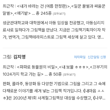
고 힘 있는 그림은 그 마음에 빛을 비춘다. 시각적으로 마음을 잘
최근작 :
<내가 바라는 건 (여름 한정판)>
,
<일꾼 꿀벌과 싸움꾼
담아내기 위해, 모든 것이 답답하고 어렵게만 느껴지는 마음은 청
말벌>
,
<애기밭>
… 총 245종
(모두보기)
색의 모노톤으로 표현하고, 힘을 내고 어려움을 이겨내는 부분은
성균관대학교와 대학원에서 아동 임상을 전공했고, 아동심리치
빛이 비춰진 것처럼 다양한 색으로 표현했다. 각 장면이 마치 시
료사로 일하다가 그림책을 만났다. 지금은 그림책기획자이자 작
처럼 짧고 울림 있는 문장과 이미지로 구성되어, 아이들은 물론
가, 번역가, 그림책테라피스트로 그림책 세상에 살고 있다. 영유
어른 독자에게도 위로와 희망을 건넨다.
아 발달과 그림책에 관한 이론서 《그림책 페어런팅》과 그림책
《힘내라, 힘!》, 《혼나기 싫어요!》, 《아기 구름 울보》, 《애기밭》 등
이 책은 단지 ‘힘내!’라는 말로 끝나지 않는다. 진심 어린 응원은
그림:
김지영
저자파일
신간알림 신청
에 글을 썼고 《정답이 있어야 할까?》, 《마음을 담은 병》, 《아름다
어떻게 시작되고, 어디에 도달할 수 있는지를 보여주며, 누구나
운 실수》,《딱 맞는 돌을 찾으면》, 《참을성 없는 애벌레》, 《심심
최근작 :
<파파로 동물원의 비밀>
,
<내 보물 ㅎㅎㅎ>
,
<끄부기의
자기만의 속도로 걸어갈 수 있도록 곁을 지켜준다.
해》 등 여러 그림책을 우리말로 옮겼다.
1024가지 학교 가는 길>
… 총 50종
(모두보기)
판화, 콜라주, 동양화 등 다양한 기법으로 그림을 그리고 그 속에
다채로운 이야기를 새겨 넣는 그림책 작가입니다. 《내마음 ㅅㅅ
ㅎ》은 2020년 제1회 사계절그림책상 대상을 수상했고, 《나무야
나무야》는 2025년 화이트 레이븐스에 선정되었습니다. 쓰고 그