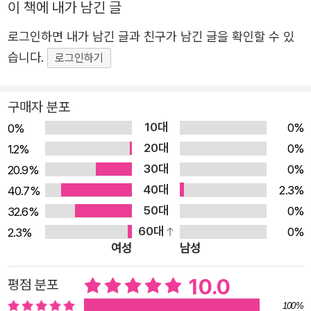
이 책에 내가 남긴 글
다. 지금 이 순간, 마음속 어디선가 조용히 울리는 그 목소
리, “힘내라, 힘!”
로그인하면 내가 남긴 글과 친구가 남긴 글을 확인할 수 있
습니다.
로그인하기
구매자 분포
10대
0%
0%
20대
0%
1.2%
30대
0%
20.9%
40대
2.3%
40.7%
50대
0%
32.6%
60대
0%
2.3%
여성
남성
10.0
평점 분포
100%