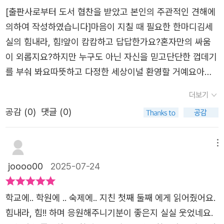
게 따라가는 거야.조금 더, 조금만 더,힘내라, 힘!힘내라, 힘!
[출판사로부터 도서 협찬을 받았고 본인의 주관적인 견해에
아이도, 어른도, 마음이 지칠 때, 조금 더, 조금만 더! 힘내라,
의하여 작성하였습니다]마음이 지칠 때 필요한 한마디김세
힘! 을 외쳐봅니다. 어쩌면 '이건 너무 평범한 말이잖아!'라고
실의 힘내라, 힘!앞이 캄캄하고 답답한가요?혼자만의 싸움
생각할지도 몰라요. 하지만 그 평범해 보이는 말 한마디는
이 외롭지요?하지만 누구도 아닌 자신을 믿고단단한 껍데기
누구든 마음속에 품을 수 있는 작은 힘이랍니다. 앞으로 나
를 부숴 봐요따뜻하고 다정한 세상이널 환영할 거예요아이
아가기 지치고 힘들고 두렵지만 우리 마음속에 품은 작은 힘
도 어른들도 마음이 지칠 때 필요한 한마디힘내라, 힘!지치
더보기
이 다시 한걸음 내디딜 수 있도록 응원합니다. 김세실 작가
고 두려운 우리의 마음을 다정하게어루만지는 응원의 말입
님의 섬세한 글과 김지영 작가님의 따뜻하고 힘 있는 그림은
공감 (
0
)
댓글 (0)
니다아주 꽉 막힌 기분이 들 때도 있어요세상에 쉬운 일 없
정말 잘 어우러져 깊은 울림을 전해줍니다. 간결한 문장은
다지만 너무 힘들지요?그래도 꼭 해내고 싶잖아요그렇다면
쉬워 보일 수 있지만 전체적인 흐름을 이해하기엔 다소 어려
끝까지힘내라, 힘트럼펫 소리가 안 나서 땀을 뻘뻘 흘리면서
메뉴
울 수 있어 개인적으로는 초등 중학년 이상부터 읽어보면 좋
소리를 내기 위해 노력하고 있는 곰돌이 한 마리빰-빠라밤!
joooo00
2025-07-24
을 것 같다는 생각이 들었어요. 다만 누구나 할 수 있는 한
드디어 소리고 나고신나는 축제가 될 거예요답답한 마음일
마디! 누구에게나 위로를 건넬 수 있는 그 한 마디! <힘내라,
때는 파란 배경의 그림이었다가힘을 내어 원하는 일을 이뤘
학교에.. 학원에 .. 숙제에.. 지친 첫째 둘째 에게 읽어줬어요.
힘>과 함께해요. 지치고 두려운 우리 마음을 다정하게 어루
을 때는알록달록한 다양한 색상의 그림들로세상이 밝아지는
힘내라, 힘!! 하며 응원해주니기분이 좋은지 실실 웃었네요.
만져 줄 거예요.출판사로부터 도서만을 지원받아주관적으로
게 잘 느껴졌습니다더 이상 힘이 없다고낡고 늙었다고 멈춰