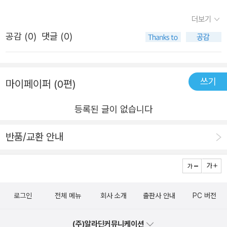
없지만이 책에서 제가 가장 좋았던 장면은 뒷면지입니다.다
면내 안에 들어있던 용기가점점 커지는 것을 느낄 수 있을
더보기
만, 그 뒷면지가 좋은 이유는 이 책을 보면서 진행되는 이야
것입니다마음속 어디선가 조용히 울리는 그 목소리힘내라,
공감 (
0
)
댓글 (0)
기가 전해 주는 감동을 겪은 시퀀스가 있기 때문입니다.그러
힘!
니 책을 접하시거든 뒷면지부터 보시면 안되고책을 다 보신
후 뒷면지를 보셔야 감동이 옵니다~앞이 캄캄하고 답답하
쓰기
마이페이퍼 (0편)
니?혼자만의 싸움이 외롭지?하지만 누구도 아닌 자신을 믿
고단단한 껍데기를 부숴봐톡,톡,토독,힘내라, 힘!따뜻하고
등록된 글이 없습니다
다정한 세상이널 환영할 거야나의 소리를 내기 힘든 답답한
상황포기하고 싶을 때도 있겠지만그 시간이 지나면 자신의
반품/교환 안내
소리로 축제가 될 거라고 말해줍니다.책에 나오는 이야기들
하나한 모두 제 이야기 같아요.더 이상 갈 힘이 없는 것, 울
음을 찾고 있는 것 우리 모두가 한 번쯤 해 본 일들이 그려져
있어요.그리고 특히 마지막은 어린 아이가 망쳐버릴까봐 망
로그인
전체 메뉴
회사 소개
출판사 안내
PC 버전
설이는 모습이 나오는데요.무언가 완벽하게 하지 못할 것 같
으면 시도하지 못하는 저희 아이가 생각났어요.완벽하지 않
(주)알라딘커뮤니케이션