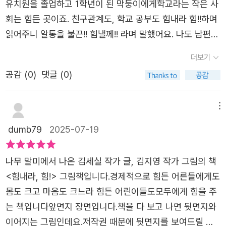
유치원을 졸업하고 1학년이 된 막둥이에게학교라는 작은 사
작성한 후기입니다.
서 있는 자동차여전히 저 들판을 달리고 싶지요?다시 할 수
회는 힘든 곳이죠. 친구관계도, 학교 공부도 힘내라 힘!!하며
있어요!힘내라, 힘!나만의 속도대로 부릉 부르릉 달리면 돼
읽어주니 알통을 불끈!! 힘낼께!! 라며 말했어요. 나도 남편도
요응원을 받아 귀여운 동물 친구들을 뒤에 태우고아름다운
아이들 먹여살리랴 가르치랴 보살피랴 정신없는 우리 부부
더보기
숲속 길을 달리는 자동차의 모습을 보며응원의 힘을 느낄 수
에게도 힘내라 힘!!!! 우리 가족에게 바이러스처럼 힘내라 힘!
있었습니다몰라보게 달라진 모습을 기다리며화알짝 피는 꽃
공감 (
0
)
댓글 (0)
이 멘트가 퍼졌습니다. 짧았지만 모두들 힘을 냈고 얼굴에
망쳐 버릴까 봐 겁이 나지만마음이 이끄는 대로 용기 있게
웃음을 띄는 기분좋은 기회가 됬습니다^^*본 포스팅은 출판
따라가는 아이희망이 불꽃이 터질 때까지우리 모두 힘내자,
사의 지원을 받아 작성하였습니다.*
메뉴
힘아이와 어른들에게 진심 어린 응원을 주고힘내라는 말이
dumb79
2025-07-19
우리를 얼마나 성장시킬 수 있는지보여주는 용기 가득한 그
림책입니다그림책 기획자이자 그림책 테라피스트, 번역가로
나무 말미에서 나온 김세실 작가 글, 김지영 작가 그림의 책​
활동하고 있는 김세실 작가와판화, 콜라주, 동양화 등 다양
<힘내라, 힘!> 그림책입니다.​경제적으로 힘든 어른들에게도​
한 기법으로그림을 그리는 김지영 그림 작가의 힘내라, 힘!
몸도 크고 마음도 크느라 힘든 어린이들도​모두에게 힘을 주
입니다아이들도 어른들도 누구나 힘들 때가 있습니다마음이
는 책입니다앞면지 장면입니다.책을 다 보고 나면 뒷면지와
아픈데도 눈물을 참을 때앞이 캄캄하고 답답할 때마음이 꽉
이어지는 그림인데요.저작권 때문에 뒷면지를 보여드릴 수
막히고 지쳐있을 때힘내라 힘 작은 응원의 소리를 듣고 있으