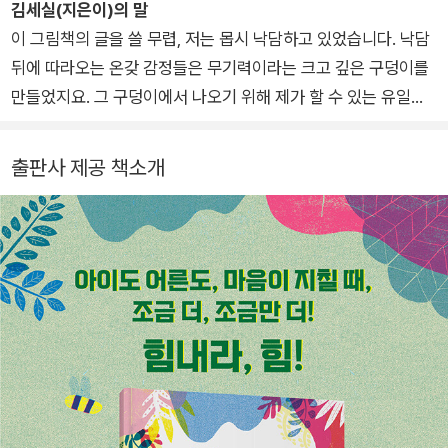
린 책으로 《내마음 ㅅㅅㅎ》 시리즈, 《빨간 점》 《나무야 나무야》
김세실(지은이)의 말
《우리 학교 ㄱㄴㄷ》 《끄부기의 1024가지 학교 가는 길》 《이상한
이 그림책의 글을 쓸 무렵, 저는 몹시 낙담하고 있었습니다. 낙담
꾀임에 빠진 앨리스》 《작은 못 달님》 《똥 도둑을 잡아라》 《사막
뒤에 따라오는 온갖 감정들은 무기력이라는 크고 깊은 구덩이를
의 아이 닌네》 등이 있습니다.
만들었지요. 그 구덩이에서 나오기 위해 제가 할 수 있는 유일한
일은 힘을 내는 것이었어요. 『야간비행』에서 생텍쥐페리는 이렇
게 쓰고 있습니다. '인생에 해결책이란 없어. 앞으로 나아가는 힘
출판사 제공 책소개
뿐. 그 힘을 만들어내면 해결책은 뒤따라온다네.' 삶의 어느 순간
에도 조금만 더 힘을 낼 수 있다면, 혹은 모든 힘이 고갈된 이에게
함께 힘내자고 위로하고 응원할 수 있다면, 우리는 나아갈 수 있
습니다. 어린이든 어른이든, 청년이든 노인이든, 대단한 이든 평
범한 이든, 삶은 저마다의 이유로 힘듭니다. 힘든 우리가 서로를
보듬으며 희망을 향해 나아갔으면 합니다. 우리, 힘내요, 힘!