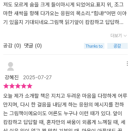
저도 모르게 숨을 크게 들이마시게 되었어요.표지 위, 조그
마한 새싹을 향해 다가오는 응원의 목소리.“힘내!”어떤 이야
기 있을지 기대되네요.그림책 읽기앞이 캄캄하고 답답하니?
혼자만의 싸움이 외롭지?하지만 누구도 아닌 자신을 믿도
더보기
단단한 껍데기를 부숴 봐.힘내라, 힘!따뜻하고 다정한 세상
공감 (
0
)
댓글 (0)
이 널 환경할 거야.짹짹, 짹!꾹꾹 참지 마. 마음이 아플 때는
울어도 돼.있잖아, 울 때도 힘을 내야 해.실컷 울고 나면 파아
란 하늘이 보일 거야.그림책을 읽고“힘내라, 힘.”이건 누군가
메뉴
가 건네는 위로이기도 하지만, 결국은 내가 나에게 보내는
강혜진
2025-07-27
다짐 같기도 했지요. 장면 속 주인공들이 어둠 속에서 아주
천천히, 아주 조심스럽게 힘을 내고, 용기를 내는 모습은 지
오늘 제가 소개할 책은 지치고 두려운 마음을 다정하게 어루
금의 나, 그리고 누군가의 하루하루와 겹쳐졌어요.청색의 배
만지며, 다시 한 걸음을 내딛게 하는 응원의 메시지를 전하
경은 말할 수 없는 무력감처럼 느껴졌고, 그 위에 새겨지는
는 그림책이에요이도 어른도 누구나 이런 때가 있다. 앞이
한 줄 한 줄의 응원은 작고도 단단한 숨이 되어 저를 일으켜
캄캄하고 답답할 때, 혼자만의 싸움이 외롭게 느껴질 때, 세
세워주는 것 같았지요.“너의 속도대로 달리면 돼.”이 말 한마
상 쉬운 일이 없고 꽉 막힌 기분일 때, 마음이 아픈데도 꾹꾹