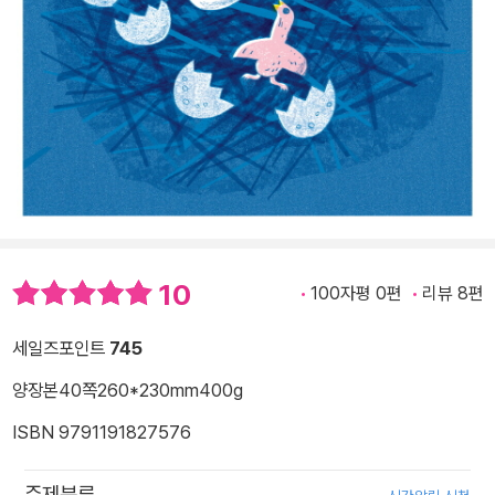
10
100자평 0편
리뷰 8편
세일즈포인트
745
양장본
40쪽
260*230mm
400g
ISBN 9791191827576
주제분류