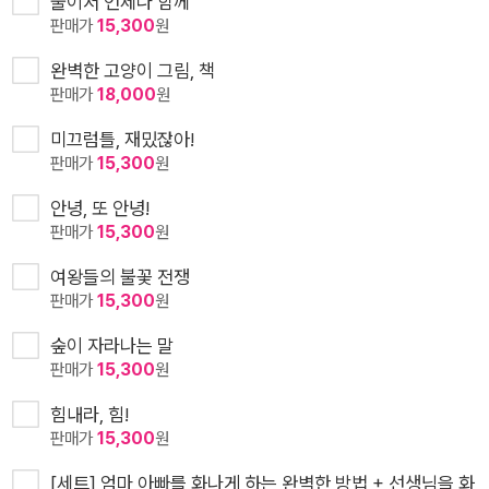
둘이서 언제나 함께
판매가
15,300
원
완벽한 고양이 그림, 책
판매가
18,000
원
미끄럼틀, 재밌잖아!
판매가
15,300
원
안녕, 또 안녕!
판매가
15,300
원
여왕들의 불꽃 전쟁
판매가
15,300
원
숲이 자라나는 말
판매가
15,300
원
힘내라, 힘!
판매가
15,300
원
[세트] 엄마 아빠를 화나게 하는 완벽한 방법 + 선생님을 화