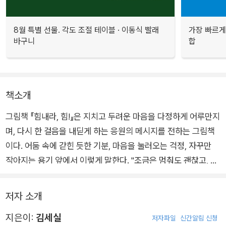
8월 특별 선물. 각도 조절 테이블 · 이동식 빨래
가장 빠르게
바구니
합
책소개
그림책 『힘내라, 힘!』은 지치고 두려운 마음을 다정하게 어루만지
며, 다시 한 걸음을 내딛게 하는 응원의 메시지를 전하는 그림책
이다. 어둠 속에 갇힌 듯한 기분, 마음을 눌러오는 걱정, 자꾸만
작아지는 용기 앞에서 이렇게 말한다. "조금은 멈춰도 괜찮고, 서
두르지 않아도 괜찮아. 네 안의 힘을 믿어."
저자 소개
그림책 테라피스트 김세실 작가의 섬세하고 공감 어린 글은 독자
지은이:
김세실
의 마음 깊은 곳에 닿아 용기를 불어넣고, 김지영 작가의 따뜻하
저자파일
신간알림 신청