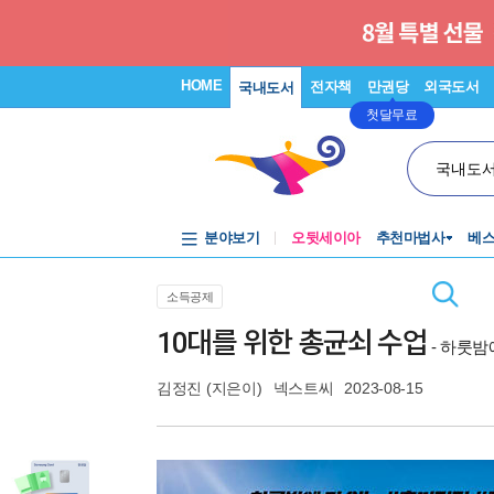
HOME
전자책
만권당
외국도서
국내도서
첫달무료
국내도
분야보기
오뒷세이아
추천마법사
베
소득공제
10대를 위한 총균쇠 수업
- 하룻밤
김정진
(지은이)
넥스트씨
2023-08-15