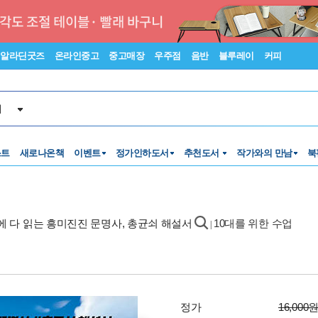
알라딘굿즈
온라인중고
중고매장
우주점
음반
블루레이
커피
서
스트
새로나온책
이벤트
정가인하도서
추천도서
작가와의 만남
북
에 다 읽는 흥미진진 문명사, 총균쇠 해설서
10대를 위한 수업
|
정가
16,000