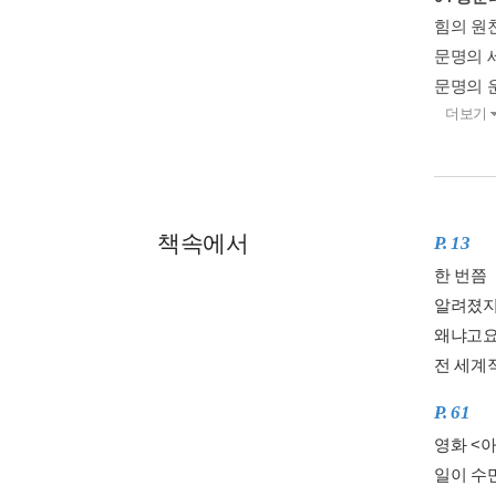
힘의 원
문명의 세
문명의 운
더보기
책속에서
P. 13
한 번쯤 
알려졌지
왜냐고요
전 세계적
P. 61
영화 <
일이 수