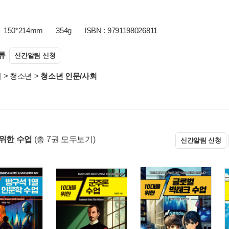
150*214mm
354g
ISBN : 9791198026811
류
신간알림 신청
서
>
청소년
>
청소년 인문/사회
 위한 수업
(총 7권 모두보기)
신간알림 신청