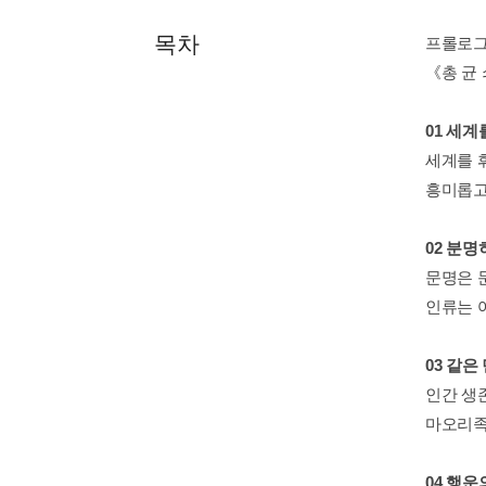
목차
프롤로
《총 균
01 세
세계를 
흥미롭고
02 분
문명은 
인류는 
03 같
인간 생
마오리족
04 행운