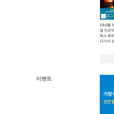
10대를 
열 인문
릭스 화
11가지 
이벤트