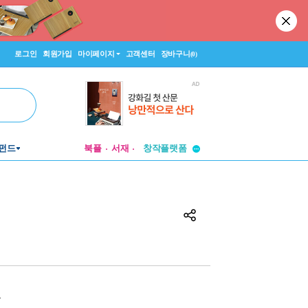
로그인
회원가입
마이페이지
고객센터
장바구니
(0)
투비컨티뉴드
펀드
북플
서재
창작플랫폼
투비컨티뉴드
원