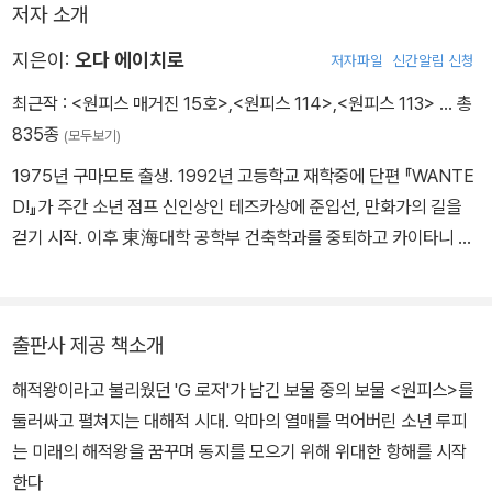
저자 소개
지은이:
오다 에이치로
저자파일
신간알림 신청
최근작 :
<원피스 매거진 15호>
,
<원피스 114>
,
<원피스 113>
… 총
835종
(모두보기)
1975년 구마모토 출생. 1992년 고등학교 재학중에 단편 『WANTE
D!』가 주간 소년 점프 신인상인 테즈카상에 준입선, 만화가의 길을
걷기 시작. 이후 東海대학 공학부 건축학과를 중퇴하고 카이타니 시
노부, 토쿠히로 마사야, 와츠키 노부히로의 어시스턴트로 활약. 199
7년부터《주간 소년 점프》에 『원피스』의 연재를 시작하여 점프를 대
표하는 인기만화가 되었고, 2017년 현재 연재 20주년을 맞이한 최
출판사 제공 책소개
고의 인기 작가.
해적왕이라고 불리웠던 'G 로저'가 남긴 보물 중의 보물 <원피스>를
둘러싸고 펼쳐지는 대해적 시대. 악마의 열매를 먹어버린 소년 루피
는 미래의 해적왕을 꿈꾸며 동지를 모으기 위해 위대한 항해를 시작
한다