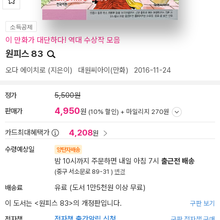
소득공제
이 만화가 대단하다! 역대 수상작 모음
원피스 83
오다 에이치로
(지은이)
대원씨아이(만화)
2016-11-24
정가
5,500원
4,950
판매가
원
(10% 할인) +
마일리지 270원
4,208
카드최대혜택가
원
수령예상일
양탄자배송
밤 10시까지 주문하면 내일 아침 7시
출근전 배송
(중구 서소문로 89-31 )
변경
배송료
유료 (도서 1만5천원 이상 무료)
이 도서는 <
원피스 83
>의 개정판입니다.
구판 보기
전자책
전자책 출간알림 신청
구판 전자책 구매