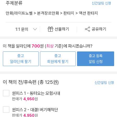
주제분류
신간알림 신청
만화/라이트노벨
>
본격장르만화
>
판타지
>
액션 판타지
선물하기
공유하기
이 책을 알라딘에
700
원 (
최상
기준)에 파시겠습니까?
중고
중고
중고 등록
알라딘에 팔기
회원에게 팔기
알림 신청
이 책의 전/후속편 (총 125권)
신간알림 신청
원피스 1 - 동터오는 모험시대
판매가
4,950
원
원피스 2 - 대결! 버기해적단
판매가
4,950
원