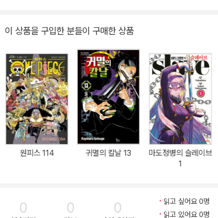
이 상품을 구입한 분들이 구매한 상품
원피스 114
귀멸의 칼날 13
마도정병의 슬레이브
1
읽고 싶어요 0명
0
0
0
읽고 있어요 0명