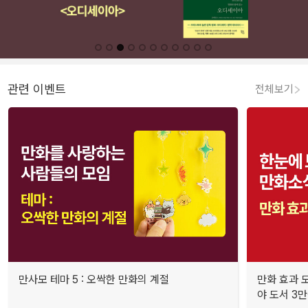
관련 이벤트
전체보기
만사모 테마 5 : 오싹한 만화의 계절
만화 효과 모
야 도서 3만