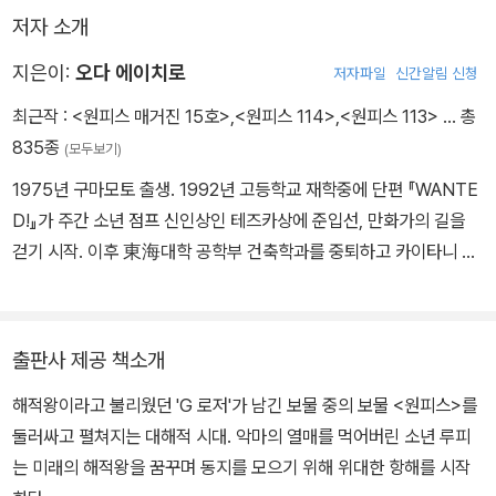
저자 소개
지은이:
오다 에이치로
저자파일
신간알림 신청
최근작 :
<원피스 매거진 15호>
,
<원피스 114>
,
<원피스 113>
… 총
835종
(모두보기)
1975년 구마모토 출생. 1992년 고등학교 재학중에 단편 『WANTE
D!』가 주간 소년 점프 신인상인 테즈카상에 준입선, 만화가의 길을
걷기 시작. 이후 東海대학 공학부 건축학과를 중퇴하고 카이타니 시
노부, 토쿠히로 마사야, 와츠키 노부히로의 어시스턴트로 활약. 199
7년부터《주간 소년 점프》에 『원피스』의 연재를 시작하여 점프를 대
표하는 인기만화가 되었고, 2017년 현재 연재 20주년을 맞이한 최
출판사 제공 책소개
고의 인기 작가.
해적왕이라고 불리웠던 'G 로저'가 남긴 보물 중의 보물 <원피스>를
둘러싸고 펼쳐지는 대해적 시대. 악마의 열매를 먹어버린 소년 루피
는 미래의 해적왕을 꿈꾸며 동지를 모으기 위해 위대한 항해를 시작