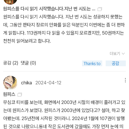
움이 있는 것 같습니다. 25년을 안 친하게 지냈기에 몰아보는 운이
원피스를 다시 읽기 시작했습니다.지난 번 시도는 ...
주어진 것 같습니다. 작가가 마츠모토 타이요를 좋아한다고 하는데,
원피스를 다시 읽기 시작했습니다. 지난 번 시도는 성공하지 못했는
아주 자세하게는 모르지만 구성도 탄탄하고 만화 내 여러 요소들이
데, 그동안 판타지 장르의 만화를 읽은 덕분인지 이번에는 좀 더 편하
잘 들어맞는 편입니다. 그래서 전 세계에서 이렇게 오랜 기간 동안 인
게 읽힙니다. 113권까지 다 읽을 수 있을지 모르겠지만, 50권까지는
기가 있는 거겠지요. 해마다 극장판도 나오고. 트랜스휴머니즘과 판
천천히 읽어보려고 합니다.
타지 요소에 수많은 결투 장면과 죽음들, 여성의 몸이 나오는 컷 등 불
편한 요소는 많지만 이를 상쇄할 만한 미지의 세계에 대한 모험과 인
더보기
류의 가치를 지키고 자신을 연마하고 동료를 소중하게 여기는 등의
공감 (
2
)
댓글 (0)
긍정적인 요소도 분명히 있습니다. 작가의 인터뷰나 기사를 통해 언
젠가는 작가의 의도와 인기를 얻은 이유를 찾아볼 수도 있겠습니다
chika
2024-04-12
메뉴
만, 어느 순간 결투에서 루피네 팀이 이기기를 응원하고 이기면 그것
으로 마무리되고 다음 단계로 나가는게 불편한 점도 있습니다. 로빈
원피스
을 지킨 거인족, 오하라의 학자들 편에서는 인류의 유산에 대한 고찰
무심코 티비를 보는데, 화면에서 2003년 시절의 배경이 흘러가고 있
이 나오고 정치 세력들의 구도와 갈등으로 벌어진 일들도 나오긴 합
는데 원피스가 보였다. 원피스가 2003년에 있었다고? 설마, 하고 찾
니다. 그런데, 이 만화에서 그런 것까지 찾으면 안되겠다는 결론을 내
아봤는데. 25년전에 시작된 것이라니. 2024년 1월에 107권이 발행
렸습니다. 책이 113권이나 츨간됐고 큰 인기를 오래도록 얻고 있는
된 것으로 나왔으니.동네 작은 도서관에 갔을때도 가장 먼저 눈에 띄