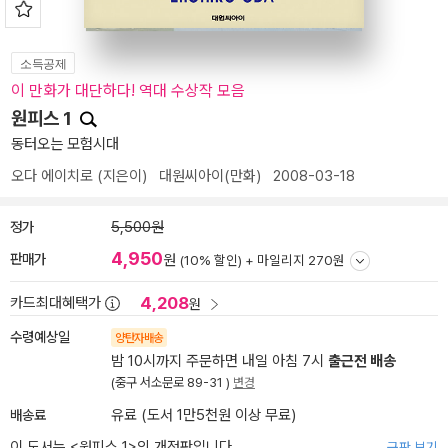
소득공제
이 만화가 대단하다! 역대 수상작 모음
원피스 1
동터오는 모험시대
오다 에이치로
(지은이)
대원씨아이(만화)
2008-03-18
정가
5,500원
4,950
판매가
원
(10% 할인) +
마일리지 270원
4,208
카드최대혜택가
원
수령예상일
양탄자배송
밤 10시까지 주문하면 내일 아침 7시
출근전 배송
(중구 서소문로 89-31 )
변경
배송료
유료 (도서 1만5천원 이상 무료)
이 도서는 <
원피스 1
>의 개정판입니다.
구판 보기