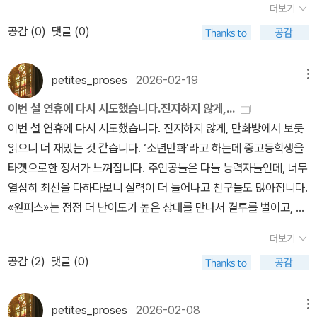
더보기
영역을 아주 구체적으로 논의하면서 찾아나가는 방식 자체는 소설과
공감 (
0
)
댓글 (0)
만화가 다르지만, 미지의 영역에 다다르고자 하는 마음은 같이 않을
까 하는 생각입니다.
petites_proses
2026-02-19
메뉴
이번 설 연휴에 다시 시도했습니다.진지하지 않게,...
이번 설 연휴에 다시 시도했습니다. 진지하지 않게, 만화방에서 보듯
읽으니 더 재밌는 것 같습니다. ‘소년만화’라고 하는데 중고등학생을
타겟으로한 정서가 느껴집니다. 주인공들은 다들 능력자들인데, 너무
열심히 최선을 다하다보니 실력이 더 늘어나고 친구들도 많아집니다.
«원피스»는 점점 더 난이도가 높은 상대를 만나서 결투를 벌이고, 또
그 시기도 점점 빨라지는 것 같습니다. 정신없이 구르다보면 몇 년이,
더보기
십 몇 년이 훌쩍 지나는 것 같은 속도입니다. 그냥 코믹의 요소로 보기
공감 (
2
)
댓글 (0)
엔 불편한 점들도 많습니다. (결투 장면은 대부분 빠르게 넘기게 되는
데, 애니메이션으로 볼 지는 모르겠습니다.) 그러나 이제 어른의 눈으
로 보니, 귀여운 점들도 보입니다. 각자의 나이대에 읽는 만화의 즐거
petites_proses
2026-02-08
메뉴