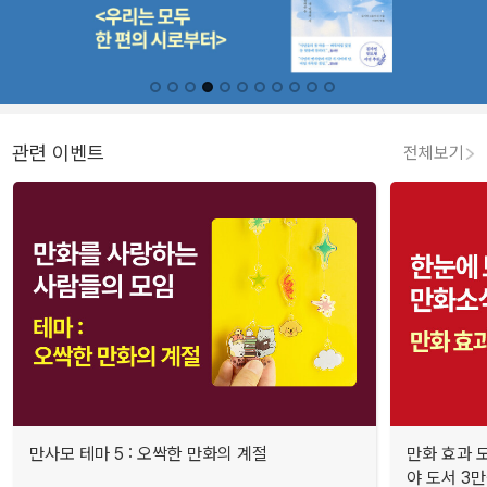
관련 이벤트
전체보기
만사모 테마 5 : 오싹한 만화의 계절
만화 효과 모
야 도서 3만