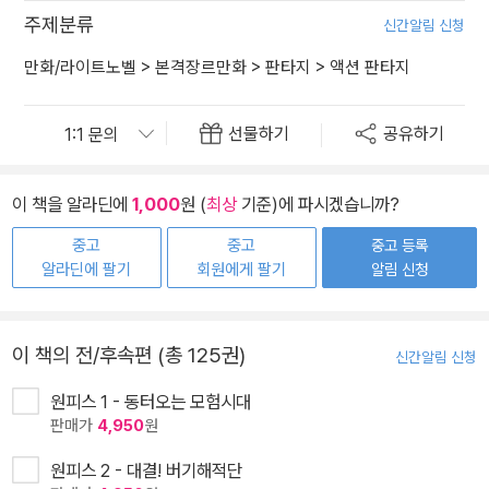
주제분류
신간알림 신청
만화/라이트노벨
>
본격장르만화
>
판타지
>
액션 판타지
선물하기
공유하기
이 책을 알라딘에
1,000
원 (
최상
기준)에 파시겠습니까?
중고
중고
중고 등록
알라딘에 팔기
회원에게 팔기
알림 신청
이 책의 전/후속편 (총 125권)
신간알림 신청
원피스 1 - 동터오는 모험시대
판매가
4,950
원
원피스 2 - 대결! 버기해적단