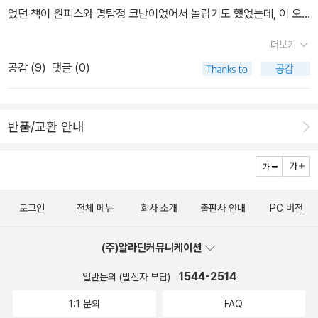
만화이지만, 이 만화 외에도 아주 다양한 만화가 있고, 세상에는 만화
었던 책이 원피스와 명탐정 코난이었어서 놀랍기도 했었는데, 이 오
뿐 아니라 여러 책들과 음악과 미술이 있으니까요. 그리고 우리의 관
랜 세월을 생각하니 그렇게 놀랄일은 아닌 듯 하다.이렇게까지 길게
더보기
심사도 변해가니까요.
연재될꺼라 생각을 못하고 한권씩 사 모으던 원피스는 몇권까지 사두
공감 (
9
)
댓글 (0)
었는지 기억에 없다. 한동안 안볼 것 같아서 래핑도 뜯지 않고 진열해
두다가 결국 라면박스안에 라면처럼 찡겨져 구석으로 밀려난 이후 책
구입할때마다 한 두권씩 사다가 이제 그것도 끊겨서 기억에서 사라지
반품/교환 안내
고 있다. 원피스는 그렇게 우리집에서 골동품이 되어가고 있을 뿐....
이었네. 쓰읍.
로그인
전체 메뉴
회사 소개
출판사 안내
PC 버전
(주)알라딘커뮤니케이션
1544-2514
일반문의 (발신자 부담)
1:1 문의
FAQ