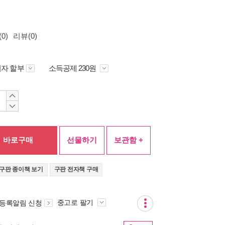
0)
리뷰(0)
자 할부
소득공제 230원
바로구매
선물하기
보관함 +
구판 종이책 보기
구판 전자책 구매
중고로 팔기
 등록알림 신청