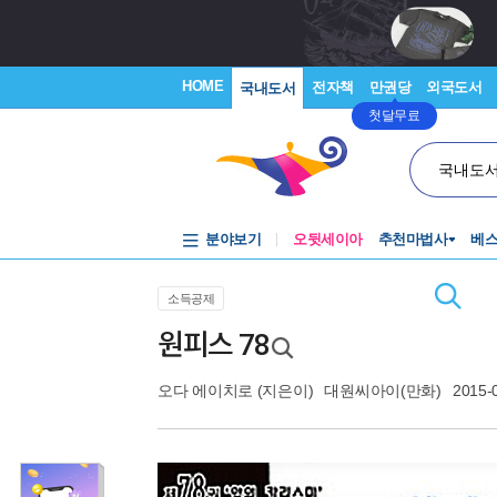
HOME
전자책
만권당
외국도서
국내도서
첫달무료
국내도
분야보기
오뒷세이아
추천마법사
베
소득공제
원피스 78
오다 에이치로
(지은이)
대원씨아이(만화)
2015-