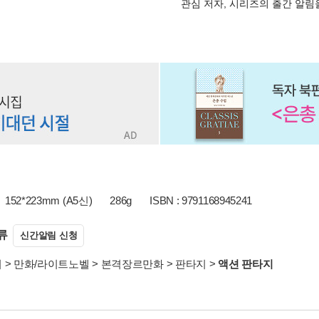
관심 저자, 시리즈의 출간 알
152*223mm (A5신)
286g
ISBN : 9791168945241
류
신간알림 신청
서
>
만화/라이트노벨
>
본격장르만화
>
판타지
>
액션 판타지