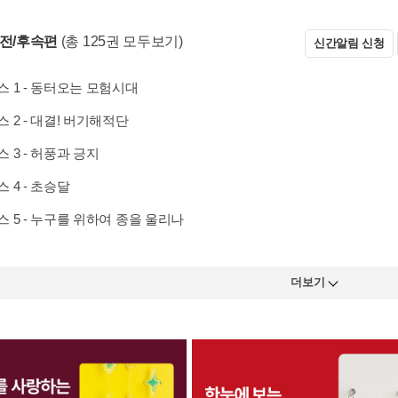
 전/후속편
(총 125권 모두보기)
신간알림 신청
 1 - 동터오는 모험시대
 2 - 대결! 버기해적단
 3 - 허풍과 긍지
 4 - 초승달
 5 - 누구를 위하여 종을 울리나
더보기