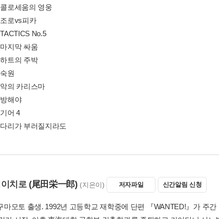
화 콜로세움의 영웅
 조로vs피카
TACTICS No.5
 마지막 싸움
 하트의 주박
 숙원
화 악의 카리스마
 방해야
 기어 4
화 다리가 부러질지라도
에이치로
(尾田栄一郎)
(지은이)
저자파일
신간알림 신청
 구마모토 출생. 1992년 고등학교 재학중에 단편 『WANTED!』가 