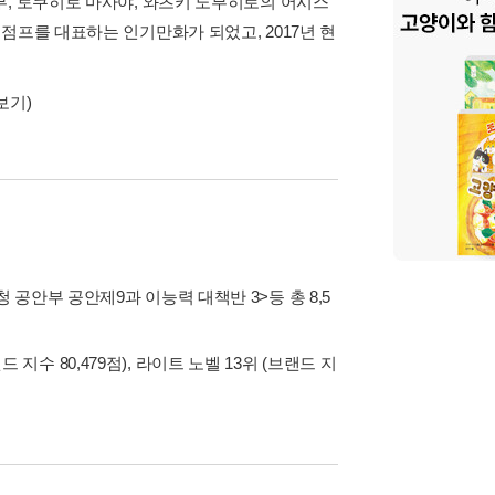
부, 토쿠히로 마사야, 와츠키 노부히로의 어시스
점프를 대표하는 인기만화가 되었고, 2017년 현
보기)
시청 공안부 공안제9과 이능력 대책반 3>
등 총 8,5
 지수 80,479점), 라이트 노벨 13위 (브랜드 지