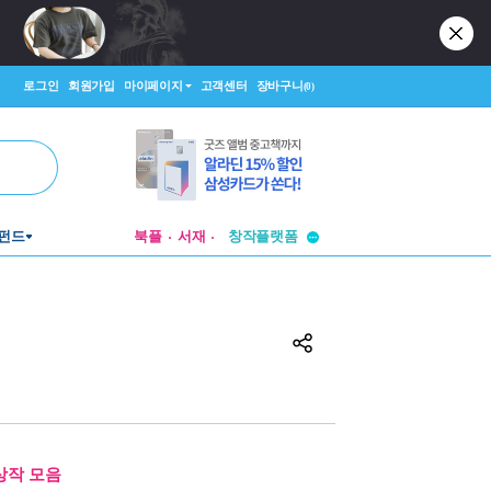
로그인
회원가입
마이페이지
고객센터
장바구니
(0)
펀드
북플
서재
투비컨티뉴드
창작플랫폼
투비컨티뉴드
상작 모음