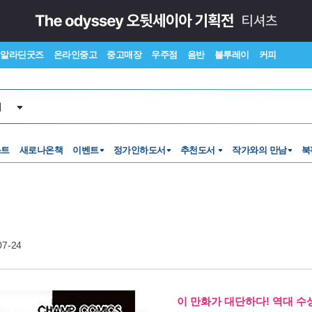
알라딘굿즈
온라인중고
중고매장
우주점
음반
블루레이
커피
서
스트
새로나온책
이벤트
정가인하도서
추천도서
작가와의 만남
북
07-24
이 만화가 대단하다! 역대 수