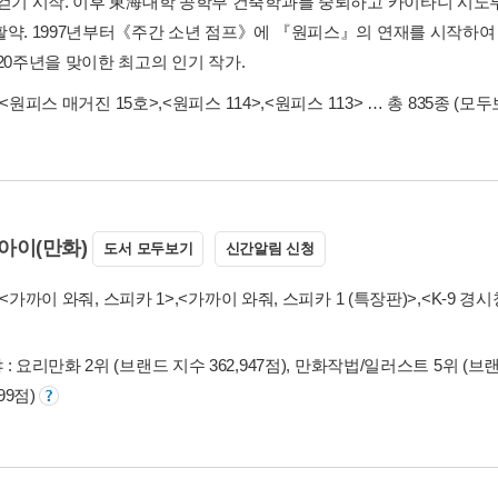
 걷기 시작. 이후 東海대학 공학부 건축학과를 중퇴하고 카이타니 시노
활약. 1997년부터《주간 소년 점프》에 『원피스』의 연재를 시작하여 
20주년을 맞이한 최고의 인기 작가.
<원피스 매거진 15호>
,
<원피스 114>
,
<원피스 113>
… 총 835종
(모두
아이(만화)
도서 모두보기
신간알림 신청
<가까이 와줘, 스피카 1>
,
<가까이 와줘, 스피카 1 (특장판)>
,
<K-9 경
: 요리만화 2위 (브랜드 지수 362,947점), 만화작법/일러스트 5위 (브랜드
199점)