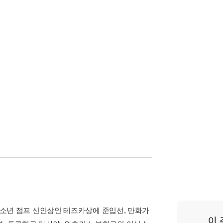
주간 소년 점프 신인상인 테즈카상에 준입선, 만화가