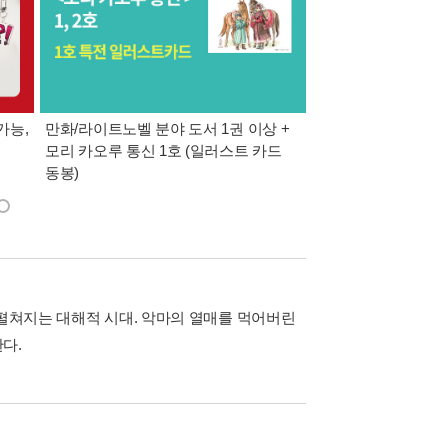
가능,
만화/라이트노벨 분야 도서 1권 이상 +
만사모 테마 2 : 완
모리 카오루 통신 1호 (일러스트 카드
동봉)
 펼쳐지는 대해적 시대. 악마의 열매를 먹어버린
다.