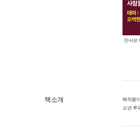
만사모 
책소개
해적왕이
소년 루