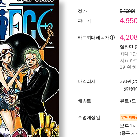
정가
5,500원
4,95
판매가
4,20
카드최대혜택가
알라딘 
최대 1만
시) / 
1만원 
마일리지
270원(5
+ 5만원
배송료
유료 (도
수령예상일
양탄자배
오후 1
(중구 서