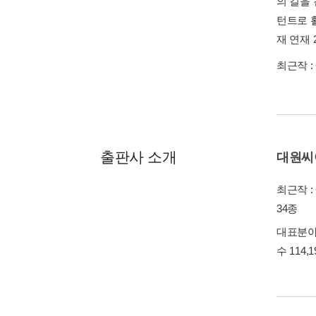
의 길을
턴트로 
재 연재 
최근작 :
출판사 소개
대원씨
최근작 :
34종
대표분야 
수 114,