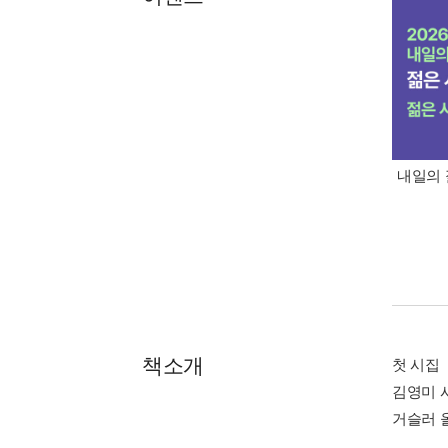
내일의 
책소개
첫 시집
김영미 
거슬러 