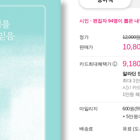
시인 · 편집자 94명이 뽑은 
정가
12,000
10,8
판매가
9,18
카드최대혜택가
알라딘 
최대 1만
시) / 
1만원 
마일리지
600원(5
+ 5만원
배송료
유료 (도