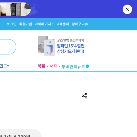
로그인
회원가입
마이페이지
고객센터
장바구니
(0)
펀드
북플
서재
투비컨티뉴드
창작플랫폼
투비컨티뉴드