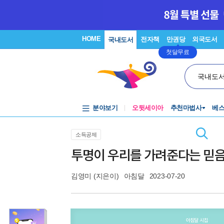
HOME
전자책
만권당
외국도서
국내도서
첫달무료
국내도
분야보기
오뒷세이아
추천마법사
베
소득공제
투명이 우리를 가려준다는 믿
김영미
(지은이)
아침달
2023-07-20