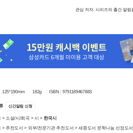
관심 저자, 시리즈의 출간 알
125*190mm
182g
ISBN : 9791189467883
류
신간알림 신청
서
>
소설/시/희곡
>
시
>
한국시
서
>
추천도서
>
외부/전문기관 추천도서
>
세종도서 문학나눔 선정도