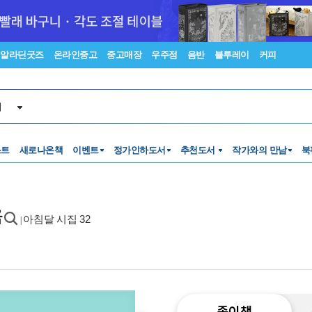
알라딘굿즈
온라인중고
중고매장
우주점
음반
블루레이
커피
서
스트
새로나온책
이벤트
정가인하도서
추천도서
작가와의 만남
북
음
아침달 시집 32
|
종이책