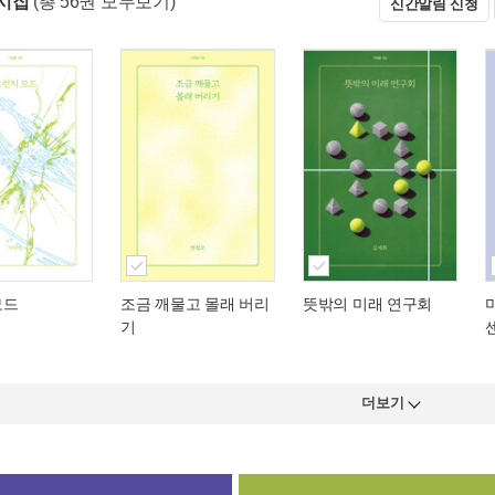
시집
(총 56권 모두보기)
신간알림 신청
모드
조금 깨물고 몰래 버리
뜻밖의 미래 연구회
기
더보기