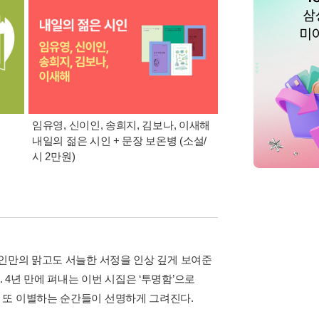
임유영, 신이인, 송희지, 김보나, 이새해
시인 편집자 94명이 
내일의 젊은 시인 + 문장 보온병 (소설/
시인
시 2만원)
시인만의 맑고도 서늘한 서정을 인상 깊게 보여준
4년 만에 펴내는 이번 시집은 ‘투명함’으로
 또 이별하는 순간들이 선명하게 그려진다.