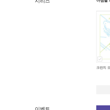
시리즈
아침달 
크런치 
이벤트