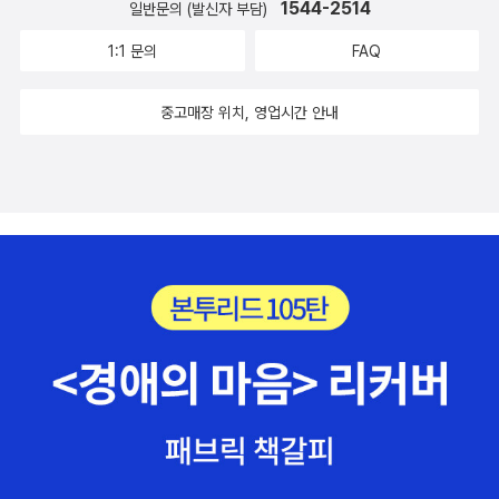
1544-2514
일반문의 (발신자 부담)
것이 삶이겠구나, 그렇게 하면 조금은 마음이 누그러지는구나! 하
는 통찰이 생깁니다.​이제 그림책으로 들어가 보겠습니다. 침대에
1:1 문의
FAQ
서 일어나기 싫어하는 아이의 모습이 보입니다. 유치원원에 가기
싫은 아이의 마음은 출근을 하기 싫은 어른들과 마찬가지일 겁니
중고매장 위치, 영업시간 안내
다. 그야말로 '아아, 힘든 아침.'이네요.​우유도 시리얼도 마음에 안
들고, 옷도 마음에 안 드는 아이에요. 신나는 하루였던 어제가 그
리워지기까지 합니다. 이 그림책의 특징을 보면 아이의 하루가 마
치 연극을 하는 주인공처럼 묘사했다는 것이에요. 이 부분이 참
재미있습니다. ​유치원에 늦어 부모님 손에 이끌려 빠르게 가는데
넘어지기까지 합니다. 유치원에 갔는데 새치기를 하는 친구에, 딸
꾹질까지 나오네요. 정말 힘든 하루에요. 거기에 다양한 사건들이
줄줄이 생깁니다.​유치원이 끝나고 간 마트에서도 지루하고, 스파
게티도 마음에 들지 않아요. 고약한 스파게티를 먹고 지겨운 양치
질까지 해야 하는 하루입니다. ​그러나 엉망진창이었던 하루가 너
무 짜증 났지만 자기 전에 생각해 봅니다. 나쁜 하루에도 좋은 순