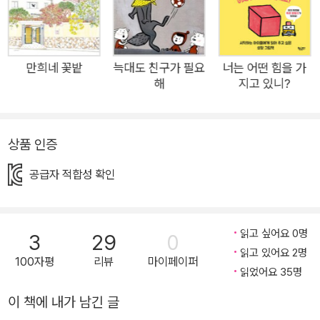
톤으로 담아냈다면 《맙소사, 나의 나쁜 하루》에서는 매 장면 통
통 튀는 위트를 더해 한 아이의 이보다 더 나쁠 수 없는 하루를 인
상적으로 그려 냈다. 무대 위 비극의 주인공처럼 한 줄기 조명 아
래 두 손을 꼭 모은 채 “내일아, 빨리 와 주지 않을래?” 기도하는
만희네 꽃밭
늑대도 친구가 필요
너는 어떤 힘을 가
해
지고 있니?
주인공의 짠하고도 귀여운 모습은 물론이고 아침 일찍 빼꼼 열린
창틈으로 들어와 아이의 나쁜 하루에 동행하는 귀뚜라미(우리의
어린 주인공은 잠들기 전에야 발견했지만), 아이의 감정에 따라
상품 인증
표정이 달라지는 인형, 강아지, 벽에 걸린 그림과 사물들까지 작
지만 눈길을 끄는 재미 요소들을 장면 곳곳에 숨겨 둔 것도 이 책
공급자 적합성 확인
의 묘미다. 무엇보다 바지 위에 덧입은 치마, 짝짝이 양말, 잘못
채워진 단추까지 제멋대로 스타일에, 얼굴과 온몸으로 못마땅한
기운을 내뿜는 주인공을 보고 있자면 자신을 둘러싼 세상을, 어린
읽고 싶어요 0명
3
29
0
이들을 세심하게 관찰하고 잘 표현하기 위해 차곡차곡 쌓아 왔을
읽고 있어요 2명
100자평
리뷰
마이페이퍼
읽었어요 35명
염혜원 작가의 시간과 마음이 고스란히 전해진다. 2024년 6월,
염혜원 작가는 이 작품으로 미국 일간지 <보스턴 글로브>와 어
이 책에 내가 남긴 글
린이·청소년 문학 서평지 <혼북 매거진>이 시상하는 가장 권위