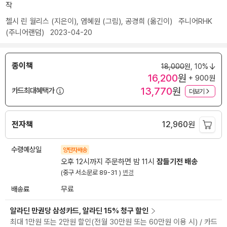
작
첼시 린 월리스
(지은이),
염혜원
(그림),
공경희
(옮긴이)
주니어RHK
(주니어랜덤)
2023-04-20
종이책
18,000
원,
10%
16,200
원
+ 900원
13,770
원
카드최대혜택가
더보기
전자책
12,960
원
수령예상일
양탄자배송
오후 12시까지 주문하면 밤 11시
잠들기전 배송
(중구 서소문로 89-31 )
변경
배송료
무료
알라딘 만권당 삼성카드, 알라딘 15% 청구 할인
최대 1만원 또는 2만원 할인(전월 30만원 또는 60만원 이용 시) / 카드