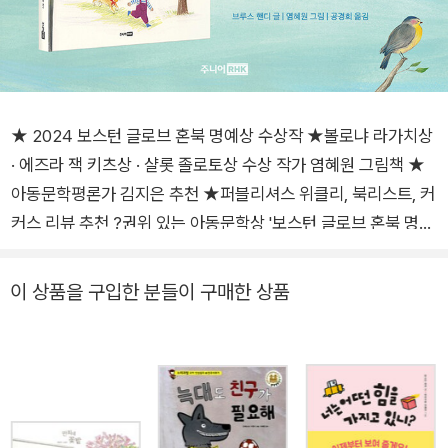
★ 2024 보스턴 글로브 혼북 명예상 수상작 ★볼로냐 라가치상
· 에즈라 잭 키츠상 · 샬롯 졸로토상 수상 작가 염혜원 그림책 ★
아동문학평론가 김지은 추천 ★퍼블리셔스 위클리, 북리스트, 커
커스 리뷰 추천 ?권위 있는 아동문학상 '보스턴 글로브 혼북 명예
상' 수상작 볼로냐 라가치상 · 에즈라 잭 키츠상 · 샬롯 졸로토상
수상 작가 염혜원 그림책 _독자들을 무장 해제시키는 사랑스러운
이 상품을 구입한 분들이 구매한 상품
그림 세계 볼로냐 라가치상, 에즈라 잭 키츠상, 샬롯 졸로토상 등
세계적인 그림책상을 수상한 염혜원 작가가 독자들의 마음을 무
장 해제시키는 사랑스러운 그림책으로 또 한 번 독자들을 찾아왔
다. 주니어RHK에서 출간된 작가의 전작 《행복은 어디에나 있
어》에서 어린이들의 일상 속 행복의 순간들을 차분하고 다정한