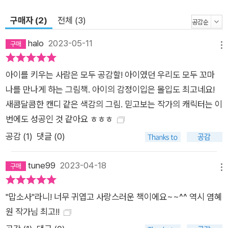
적인 감정을 보여 주는 데서 그치지 않고 마침내 행복한 내일에
구매자 (2)
전체 (3)
대한 기대를 꿈꾸게 하며 어린이의 마음을 한 뼘 더 성장시키는
이야기다. ”나쁜 하루에도 좋은 순간은 있어“라는, 더 나은 내일
halo
2023-05-11
메뉴
을 위한 행복한 주문이 어린이들 마음에 오래오래 빛을 비춰 주기
를. ?”시리얼은 물컹물컹. 두 주먹은 불끈불끈.“ 운율과 유머로
아이를 키우는 사람은 모두 공감할! 아이였던 우리도 모두 꼬마
가득 찬 재미있는 문장들, 함께 소리 내어 읽기 좋은 그림책 이 작
나를 만나게 하는 그림책. 아이의 감정이입은 몰입도 최고네요!
품은 한 편의 동시와도 같다. ”아“라는 감탄사로 시작해 ”아
새콤달콤한 캔디 같은 색감의 그림. 믿고보는 작가의 캐릭터는 이
아“라는 감탄사로 마무리되는 모든 구절, 영리하게 대구를 이루
번에도 성공인 것 같아요 ㅎㅎㅎ
어 읽으면 읽을수록 리듬감이 생생하게 느껴지는 단어와 단어, 문
공감 (
1
)
댓글 (0)
장과 문장들이 그림과 절묘하게 짝을 이룬다. 특히 ‘질퍽질퍽, 흐
물흐물, 물컹물컹, 불끈불끈, 허겁지겁, 미끌미끌, 꼬질꼬질, 끈적
tune99
2023-04-18
메뉴
끈적, 철벅철벅, 드르렁드르렁, 쌩쌩, 꽈당’처럼 반복적인 운율이
살아 있는 의성어와 의태어는 읽는 재미를 더할 뿐 아니라 주인공
"맙소사"라니! 너무 귀엽고 사랑스러운 책이에요~~^^ 역시 염혜
이 맞닥뜨린 상황과 감정을 백 마디 말보다 효과적이고 재미있게
원 작가님 최고!!
보여 준다. 어린이책 작가이자 시인인 저자가 빚어낸 글의 재미를