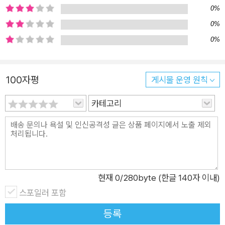
감정을 자연스럽게 표출하는 주인공의 모습은 부정적인 감정을
0%
다루는 일이 익숙지 않은 아이들에게 카타르시스를 선사한다. 어
0%
린이 독자들이 이 작품에 빠져들고, 공감하고, 지지를 보낼 수밖
0%
에 없는 이유다. 시대를 초월하여 누구나 공감할 수 있는 주제를
어린이의 시선과 감정을 따라가며 신선하고 재미있게 접근한 시
도, 어린이의 진짜 속마음을 있는 그대로 담아내려는 시도가 미더
100자평
게시물 운영 원칙
운 작품이다. ?"나쁜 하루에도 좋은 순간은 있어.“ _어린이의 마
카테고리
음이 한 뼘 더 성장하는 이야기 하기 싫은 양치를 겨우겨우 마친
뒤 이제야 나쁜 하루가 끝나나 싶었는데…… 아니었다. 발밑에서
들려오는 귀뚤귀뚤 소리에 아이는 화들짝 놀라 아빠 목에 꼭 매달
리고 만다. 우리의 어린 주인공이 겪어야 할 나쁜 하루가 아직 더
남은 걸까? 다행히도 아이는 비극의 주인공으로 하루를 끝내지
현재
0
/280byte (한글 140자 이내)
않는다. 침대에 누워 오늘은 온종일 엉망진창이었지만 완전히 망
스포일러 포함
친 것은 아니라고, 결국 하루는 저물기 마련이며 그것이 바로 나
쁜 하루 속 좋은 순간이라고 말하는 아이의 표정은 더없이 행복하
등록
고 평화롭다. 《맙소사, 나의 나쁜 하루》는 짜증 나는 일들과 부정