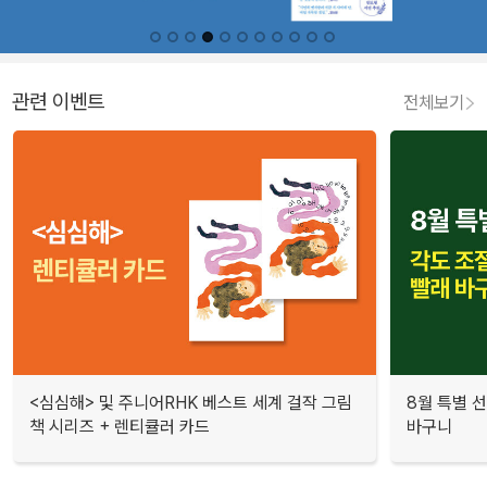
관련 이벤트
전체보기
<심심해> 및 주니어RHK 베스트 세계 걸작 그림
8월 특별 선
책 시리즈 + 렌티큘러 카드
바구니