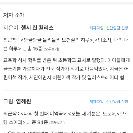
묘하게 안다! 이 책을 끝까지 읽고 나면, 어린이들은 속상했던 순
물 쏟아 내는 어린 주인공의 짠하면서도 귀여운 모습을 보고 있으
간들까지도 너그럽게 받아들이는 훨씬 큰 사람으로 자라 있을 것
저자 소개
면 입가에 저절로 웃음이 번진다.
이다.
지은이:
첼시 린 월리스
저자파일
신간알림 신청
초등 교사 출신 어린이책 작가이자 시인인 저자가 선보이는 운율
최근작 :
<와글와글 들썩들썩 보건실의 하루>
,
<맙소사, 나의 나
이 살아 있는 단어와 문장들, 어린이의 마음과 감정을 고스란히
쁜 하루>
… 총 15종
담아낸 입말은 번역가 공경희의 섬세한 번역을 거쳐 우리말에서
(모두보기)
만 느낄 수 있는 말맛을 덧입었다. 눈을 즐겁게 하는 장치들도 놓
교육학 석사 학위를 받은 뒤 초등학교 교사로 일했다. 아이들에게
치지 말아야 할 이 작품의 포인트다. 산뜻한 핑크 별색 잉크를 사
글쓰기를 가르치다가 전문 작가가 되기로 마음먹었다. 지금은 어
용해 화사하고 풍부한 색감을 감상할 수 있으며, 표지 재킷을 벗
린이책 작가, 시인이면서 어린이책 작가 및 일러스트레이터 협회
기면 안쪽 표지에서 주인공 소녀를 바라보는 사랑스럽고 깜찍한
(SCVWI) 회원으로 활동하고 있다. 《맙소사, 나의 나쁜 하루》는
캐릭터들도 만날 수 있다.
작가의 두 번째 작품이다.
그림:
염혜원
저자파일
신간알림 신청
짜증, 불만, 실망, 절망, 분노, 슬픔으로 가득 찬 나쁜 하루의 끝에
최근작 :
<나의 첫 번째 미역국>
,
<오늘 내 기분은, 토토>
,
<으르
서 우리의 어린 주인공은 나쁜 하루에도 좋은 순간은 있다고, 오
렁 소아과>
… 총 84종
(모두보기)
늘은 나쁜 하루였지만 내일은 즐거운 날이 될 거라고 읊조린다.