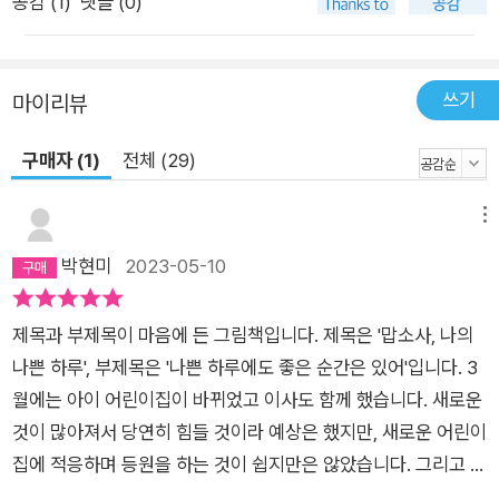
공감 (
1
)
댓글 (0)
살리기 위해 고심한 역자의 공력이 무척 돋보인다. 《맙소사, 나의
나쁜 하루》를 맘껏 소리 내어 읽어 보자. 우리말의 맛있는 표현을
한층 재미있게 즐길 수 있도록, 혹시라도 겪었을 나쁜 하루의 속
쓰기
마이리뷰
상함을 시원하게 털어낼 수 있도록.
구매자 (1)
전체 (29)
메뉴
박현미
2023-05-10
제목과 부제목이 마음에 든 그림책입니다. 제목은 '맙소사, 나의
나쁜 하루', 부제목은 '나쁜 하루에도 좋은 순간은 있어'입니다. 3
월에는 아이 어린이집이 바뀌었고 이사도 함께 했습니다. 새로운
것이 많아져서 당연히 힘들 것이라 예상은 했지만, 새로운 어린이
집에 적응하며 등원을 하는 것이 쉽지만은 않았습니다. 그리고 독
한 감기까지 만나게 되어 집에서 쉬는 시간도 생겼는데 컨디션이