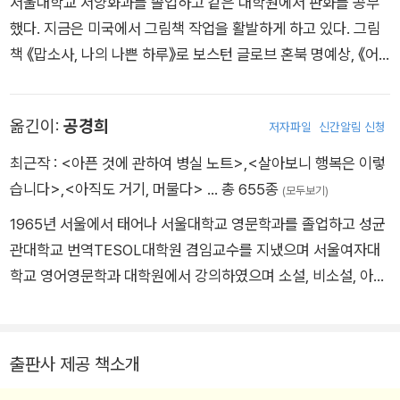
서울대학교 서양화과를 졸업하고 같은 대학원에서 판화를 공부
어린이의 마음이 한 뼘 더 성장하는 이야기, 행복한 내일에 대한
했다. 지금은 미국에서 그림책 작업을 활발하게 하고 있다. 그림
기대가 담뿍 담긴 든든한 그림책이다.
책 《맙소사, 나의 나쁜 하루》로 보스턴 글로브 혼북 명예상, 《어
젯밤에 뭐했니?》로 볼로냐 라가치상, 《야호! 오늘은 유치원 가는
날》로 에즈라 잭 키츠상, 《물웅덩이로 참방!》으로 미국 아시아·태
옮긴이:
공경희
저자파일
신간알림 신청
평양 도서관 사서 협회 선정 문학상(APALA), 《수영장 가는 날》
로 샬롯 졸로토상을 받았다. 그 밖에 쓰고 그린 책으로 《으르렁
최근작 :
<아픈 것에 관하여 병실 노트>
,
<살아보니 행복은 이렇
소아과》, 《오늘 내 기분은, 토토》, 《나의 첫 번째 미역국》 등이 있
습니다>
,
<아직도 거기, 머물다>
… 총 655종
(모두보기)
고, 그린 책으로 《행복은 어디에나 있어》, 《밤이 찾아오면 노래를
1965년 서울에서 태어나 서울대학교 영문학과를 졸업하고 성균
부를게》 등이 있다.
관대학교 번역TESOL대학원 겸임교수를 지냈으며 서울여자대
학교 영어영문학과 대학원에서 강의하였으며 소설, 비소설, 아동
서까지 다양한 장르의 좋은 책들을 번역하며 현재 명실상부한 국
내 최고의 전문번역가로 활동하고 있다. 시드니 쉘던의 『시간의
모래밭』으로 데뷔한 후, 『호밀밭의 파수꾼』, 『비밀의 화원』, 『매
출판사 제공 책소개
디슨 카운티의 다리』, 『모리와 함께한 화요일』, 『파이 이야기』,