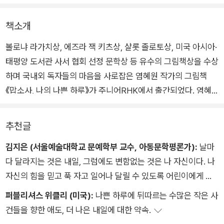
책소개
볼로냐 라가치상, 에즈라 잭 키츠상, 샬롯 졸로토상, 미국 아시아·
태평양 도서관 사서 협회 선정 문학상 등 유수의 그림책상을 수상
하며 국내외 독자들의 마음을 사로잡은 염혜원 작가의 그림책
《맙소사, 나의 나쁜 하루》가 주니어RHK에서 출간되었다. 염혜
원 작가는 이 작품으로 2024년 ‘보스턴 글로브 혼북 명예상’을
수상했다. 이 상은 미국 일간지 <보스턴 글로브>와 어린이·청소
추천글
년 문학 서평지 <혼북 매거진>이 시상하는 권위 있는 아동문학
김지은 (서울예술대학교 문예학부 교수, 아동문학평론가):
날마
상 가운데 하나다.
다 달라지는 것은 내일, 그럼에도 변함없는 것은 나 자신이다. 나
자신의 힘을 믿고 푹 자고 일어나 달릴 수 있도록 어린이에게 용
눈을 뜬 순간부터 잠들기 전까지 뜻대로 되는 일이 하나 없는 주
기를 주는 책이다. 나의 하루는 내가 쓰는 시라는 걸 알려 주고,
인공의 엉망진창 나쁜 하루가 염혜원 작가만의 따듯함과 위트 가
퍼블리셔스 위클리 (미국):
나쁜 하루에 뒤따르는 수많은 작은 사
오늘의 불운을 잊고 내일은 행운의 시를 쓸 수 있도록 격려하는
득한, 사랑스러운 그림으로 탄생했다. 비극의 주인공처럼 바닥에
건들을 향한 애도, 더 나은 내일에 대한 약속.
책이다. 염혜원 작가는 어린이가 못 견디게 속상해하는 순간을 절
주저앉아 “내일아, 빨리 와 주지 않을래?”라고 애원하며 눈물 콧