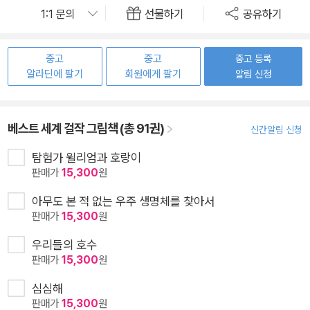
선물하기
공유하기
중고
중고
중고 등록
알라딘에 팔기
회원에게 팔기
알림 신청
베스트 세계 걸작 그림책 (총 91권)
신간알림 신청
탐험가 윌리엄과 호랑이
판매가
15,300
원
아무도 본 적 없는 우주 생명체를 찾아서
판매가
15,300
원
우리들의 호수
판매가
15,300
원
심심해
판매가
15,300
원