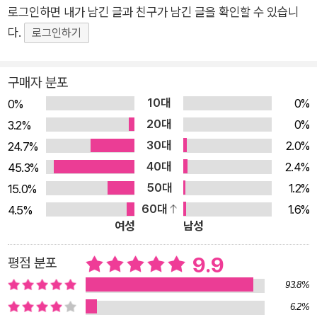
로그인하면 내가 남긴 글과 친구가 남긴 글을 확인할 수 있습니
있는 아동문학상 가운데 하나인 ‘보스턴 글로브 혼북 명예상’을
다.
로그인하기
수상했다. ?“맙소사, 나의 나쁜 하루!” _부정적인 감정의 파도에
휩쓸려 고군분투하는 어린이들의 진짜 속마음 눈은 뻑뻑하고 팔
다리는 삐걱대는 일어나기 싫은 아침, 우유를 너무 많이 부어 눅
구매자 분포
눅해진 시리얼, 꽈당 넘어져서 까진 무릎, 간식 줄에서 날 밀어내
10대
0%
0%
고 새치기하는 친구, 완전히 망쳐 버린 물고기 그림, 사방을 돌아
20대
0%
3.2%
다니는 귀뚜라미까지……. “맙소사, 나의 나쁜 하루!”라고 외칠 수
30대
2.0%
24.7%
밖에 없는 어린 주인공의 하루다. 중요한 건 이것이 비단 작품 속
40대
2.4%
45.3%
주인공만의 하루는 아니라는 거다. 온종일 뭐 하나 뜻대로 되는
50대
1.2%
15.0%
게 없는 꼬일 대로 꼬여 버린 이런 날은 우리 아이들에게도 어김
60대
1.6%
4.5%
없이 찾아오고, 그럴 때면 짜증 나고 울화통 터지고 마음이 푹 가
여성
남성
라앉는 부정적인 감정들이 아이들 마음을 헤집기 마련이다. 작가
9.9
평점 분포
는 초등학교 교사로 일한 경험을 바탕으로 어린이들이 일상에서
실제로 겪을 법한 최악의 상황들을 예리하게 포착해 냈다. 마음껏
93.8%
투덜대고, 목놓아 울고, 화도 내어 보고, 짜증도 부려 가며 자신의
6.2%