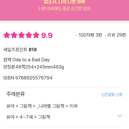
9.9
100자평 3편
리뷰 29편
세일즈포인트
818
원제 Ode to a Bad Day
양장본
48쪽
254*245mm
463g
ISBN 9788925576794
주제분류
신간알림 신청
유아
>
그림책
>
_나라별 그림책
>
미국
유아
>
4~7세
>
그림책