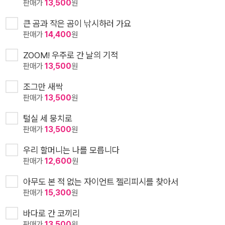
판매가
13,500
원
큰 곰과 작은 곰이 낚시하러 가요
판매가
14,400
원
ZOOM! 우주로 간 날의 기적
판매가
13,500
원
조그만 새싹
판매가
13,500
원
털실 세 뭉치로
판매가
13,500
원
우리 할머니는 나를 모릅니다
판매가
12,600
원
아무도 본 적 없는 자이언트 젤리피시를 찾아서
판매가
15,300
원
바다로 간 코끼리
판매가
13,500
원