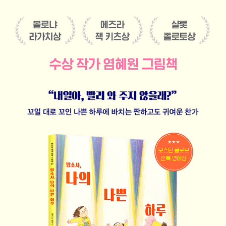
『우리는 사랑일까』, 『마시멜로 이야기』, 『타샤의 정원』, 『나이팅
게일』 등이 있으며, 에세이 『아직도 거기, 머물다』를 썼다.