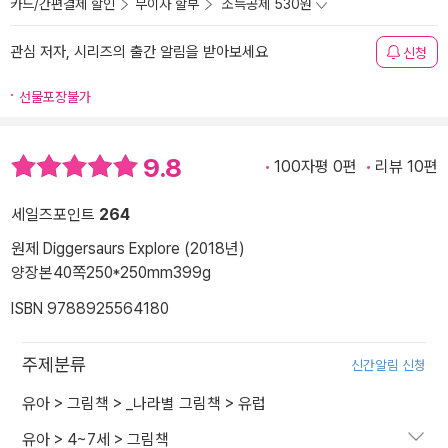
카드/간편결제 할인
무이자 할부
소득공제 530원
관심 저자, 시리즈의 출간 알림을 받아보세요
신청
선물포장불가
9.8
100자평 0편
리뷰 10편
세일즈포인트
264
원제 Diggersaurs Explore (2018년)
양장본
40쪽
250*250mm
399g
ISBN 9788925564180
주제분류
신간알림 신청
유아
>
그림책
>
_나라별 그림책
>
유럽
유아
>
4~7세
>
그림책