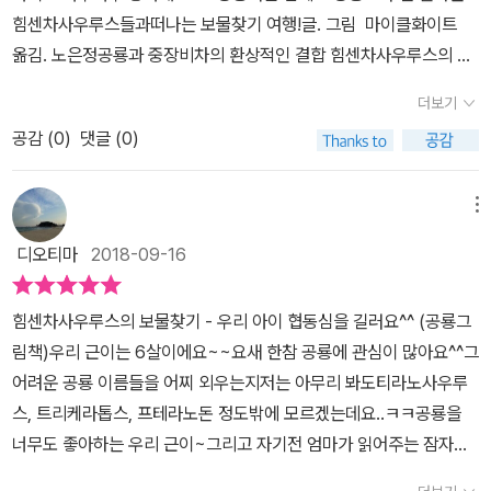
기차사우루스쇠공차사우루스드릴차사우루스굴파기차사우루스잠수
힘센차사우루스들과떠나는 보물찾기 여행!​​글. 그림 마이클화이트 ​​
함사우루스 힘센차사우루스마다 의성어가 모두 달라위기의 상황을
옮김. 노은정공룡과 중장비차의 환상적인 결합 힘센차사우루스의 두
해결하는 힘센차사우루스 등장마다그에 맞는 괴성을 지르며 책 읽는
번째 이야기~!! 를 소개할까해요.두 번째 이야기에서는 힘센차사우루
재미를 UpUp 시켜주는 《힘센차사우루스의 숨은보물찾기》 랍니다.
더보기
스 친구들과 함께 보물찾기 여행을 떠나요.하지만 길을 떠나자마자
참!이 책 제목에 '숨은보물찾기'가 들어가잖아요!보물은 어디있냐구
공감 (
0
)
댓글 (0)
여러 가지 난관에 부딪치게되는데요.' 우리 보물을 찾으러 가자! 고물
요? 아이의 손가락이 가리키는 보물을 찾으셨나요?힘센차사우루스
을 찾아도 좋아!'벌써부터 여행이 흥미진진해지는데요~ㅎㅎㅎ이런!
가 위기를 해결하는 순간!페이지 곳곳에 보물이 숨겨져 있답니다 처
쓰러진 나무가 길을 막고 있네요.자석차사우루스가 콰작콰자작~ 나
메뉴
음엔 힘센차사우루스의 이야기에집중해서 의성어(괴성) 지르며 위기
무를 자르고, ​촤르르르르~ 불도저사우루스가 나무를 치워줘요.​' 우리
를 해결하는공룡중장비차 힘센차사우루스를 알아갔다면3~4번 째
디오티마
2018-09-16
는 도끼가 없어도 문제없어! '​ 라고 힘을 내며첫번째 난관을 쉽게쉽게
읽던 어느 순간아이가 그림 속에 숨어있던 보물을먼저 발견하더라구
이겨 나가요^^골짜기에 흙더미가 어머어마하게 쌓여 있어도들들들~
요 +_+스스로 읽는 재미와 찾는 재미를 알아가고책 읽기의 즐거움을
힘센차사우루스의 보물찾기 - 우리 아이 협동심을 길러요^^ (공룡그
지게차사우르스가 번쩍 들어 실고콰르르르르~ 덤프차사우르는 멀리
알아가는주니어 RHK의 《힘센차사우루스의 숨은보물찾기》좋아!
림책)우리 근이는 6살이에요~~요새 한참 공룡에 관심이 많아요^^그
갖다 버려요~^^​땅이 울퉁불퉁해 지나가기 힘들 때도 숲이 우거진 잔
어려운 공룡 이름들을 어찌 외우는지저는 아무리 봐도티라노사우루
디라도 쓱싹쓱싹~! 잔디깍기차사우루스가 풀을 깎고, 뿡뿡! 롤러차사
스, 트리케라톱스, 프테라노돈 정도밖에 모르겠는데요..ㅋㅋ공룡을
우루스가땅을 다져요~!!높다란 돌담에 앞이 턱 막혔어요.삐삐삐삐~
너무도 좋아하는 우리 근이~그리고 자기전 엄마가 읽어주는 잠자리
쇠공차사우루스는 쇠공으로 무너뜨리고타타탁타타타탁~ 드릴로 잘
책읽기를 너무도 좋아하는 우리 근이에요~~힘센차사우루스의 보물
게 부숟 드릴차사우르스가힘센차우르스 친구들이 지나갈 수 있도록