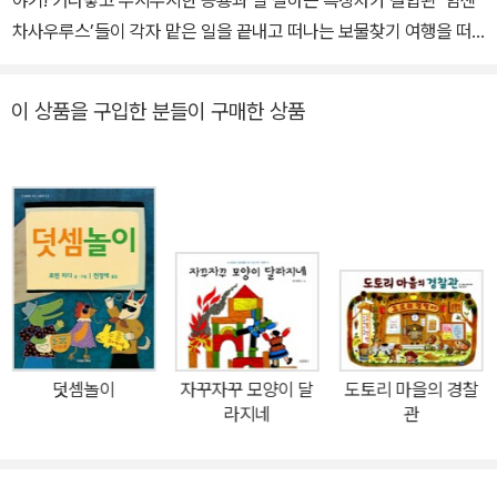
차사우루스’들이 각자 맡은 일을 끝내고 떠나는 보물찾기 여행을 떠
납니다. 쓰러진 나무가 길을 막고, 흙더미가 잔뜩 쌓여 있는 순탄치 않
은 여행길이지만, 굴착기사우루스, 크레인사우루스, 덤프차사우루스,
이 상품을 구입한 분들이 구매한 상품
자석차사우루스 등 12개의 힘센차사우루스들은 힘을 모아 장애물도
알아서 척척 해쳐나갑니다. <힘센차사우루스의 보물찾기>는 <힘센
차사우루스>의 후속작으로, 전작에 비해 스토리가 좀 더 풍성하고 힘
센차사우루스의 완벽한 팀워크를 감상할 수 있는 이야기입니다. 어떤
어려운 상황이 닥치더라도 용기 있게 각자가 가진 능력을 최대한 발
휘하여 함께 극복해 나가는 힘센차사우루스들의 모습을 통해 팀워크
와 협력의 중요성을 깨닫게 될 것입니다. 공룡과 특장차라는 두 요소
의 결합만으로도 아이들의 마음을 단숨에 사로잡기에 충분한 그림책
이며, 25년간 어린이 텔레비전 분야에서 일해 온 작가답게 아이들이
덧셈놀이
자꾸자꾸 모양이 달
도토리 마을의 경찰
절대 실망하지 않을 그림과 내용을 담았습니다. 무슨 일이든 척척 해
라지네
관
내는 ‘힘센차사우루스’의 보물찾기 여행 열심히 일한 힘센차사우루스
들이 보물 찾기 여행을 떠난대. “우리 보물을 찾으러 가자! 고물을 찾
아도 좋아!” 부릉부릉 다 함께 출발! - <내용 중> 각자 맡은 일을 끝낸