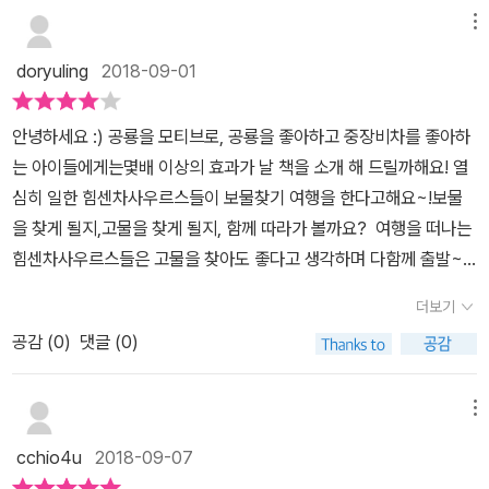
차사우루스와 불도저사우루스의 활약으로 무사 통과!​그림을 보다보
메뉴
면 별다른 설명이 없이도 각 힘센차사우루스가 하는 일을 알 수 있어
doryuling
2018-09-01
요.​콰작콰자작! 촤르르르르!의성어가 정말 실감나죠?실제로 나무를
자르고 치우는 모습을 보는 듯 한 느낌이 들어요.^^ 보물을 찾으
안녕하세요 :) 공룡을 모티브로, 공룡을 좋아하고 중장비차를 좋아하
러 가는 길은 험난한 법!​이번에는 높다란 돌담이 앞을 막았네요.돌담
는 아이들에게는몇배 이상의 효과가 날 책을 소개 해 드릴까해요! 열
구멍 사이로 보이는 힘센차사우루스들의 눈이 너무 귀여워요. ㅎ
심히 일한 힘센차사우르스들이 보물찾기 여행을 한다고해요~!보물
ㅎ 와우~ 쇠공차사우루스와 드릴차사우루스의 활약으로 이곳
을 찾게 될지,고물을 찾게 될지, 함께 따라가 볼까요? 여행을 떠나는
도 무사통과네요~^^이렇게 길을 가면서 만나는 어떠한 역경도힘센
힘센차사우르스들은 고물을 찾아도 좋다고 생각하며 다함께 출발~!​
차사우루스들이 힘을 합쳐 해결해요.이들의 표정이 너무도 해맑아아
쓰러진 나무가 길을막고있내요어떻게 해야할까요? 자석차사우르스
무 걱정 없이 보물을 찾을 수 있을 것만 같은 생각이 듭니다. ㅎ
더보기
와 불도저사우스르는각자의 장점을 살려 나무를 치우기 시작했어요
ㅎ 마침내 도착한 바다에서 발견한 거대한것!이번엔 크레인사우
공감 (
0
)
댓글 (0)
~친구들의 장점을 살려 사이좋게치우고 나니 금방 길이 생겼내요 ^
루스와 굴착기사우루스, 청소차사우루스의 차례네요.^^서로 힘을 합
^ 길을 가다보니, 이번엔 높다란 돌담때문에앞이 턱 막혀버렸어요~
쳐 노력하는 힘센차사우루스들의 모습에서협동정신과 우정을 배울
어떻게 해야할까요? 쇠공차사우르스가 쇠공으로 담을 무너뜨리고,드
메뉴
수 있어요.^^헌데, 이 거대한 보물은 과연 무엇일까요? 바로 모
릴차사우르스가 드릴로 잘게 부수기 시작했어요~'맞아! 그러면 지나
래에 파묻혀서 꼼짝도 못하고 있던 잠수함사우루스였어요~모두들
cchio4u
2018-09-07
갈수 있어!' 여기저기 길을 지나니,드디어 바다에 도착한 우리의 친구
힘을 합쳐 바다로 밀어줍니다.보물보다 소중한 멋진 친구를 구했다며