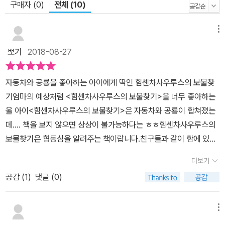
구매자 (0)
전체 (10)
메뉴
뽀기
2018-08-27
자동차와 공룡을 좋아하는 아이에게 딱인 힘센차사우루스의 보물찾
기엄마의 예상처럼 <힘센차사우루스의 보물찾기>을 너무 좋아하는
울 아이<힘센차사우루스의 보물찾기>은 자동차와 공룡이 합쳐졌는
데.... 책을 보지 않으면 상상이 불가능하다는 ㅎㅎ힘센차사우루스의
보물찾기은 협동심을 알려주는 책이랍니다.친구들과 같이 함에 있어
서 문제를 해결해 나가는 모습들베스트 세계걸작 그림책 40 힘센차
더보기
사우루스의 보물찾기책속으로 빠져 보아요열심히 일한 힘센차사우루
공감 (
1
)
댓글 (0)
스들이 보물찾기 여행을 떠나는데....보물을 찾아도 좋아 고물을 찾아
도 좋아부릉부릉 다함께 출발쓰러진 나무는 콰좍 콰좌작 잘라주고흙
더미는 멀리가져다 버리고울퉁불퉁 땅은 다지면 되고높은 돌담은 무
메뉴
너뜨리고6가지의 힘센차 사우루스들은 험난한 길을 힘을 모아 난관