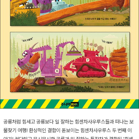
공룡처럼 힘세고 공룡보다 일 잘하는 힘센차사우루스들과 떠나는 보
물찾기 여행! 환상적인 결합이 돋보이는 힘센차사우루스 두 번째 이
야기! 커다랗고 무시무시한 공룡과 일 잘하는 특장차가 결합된 ‘힘센