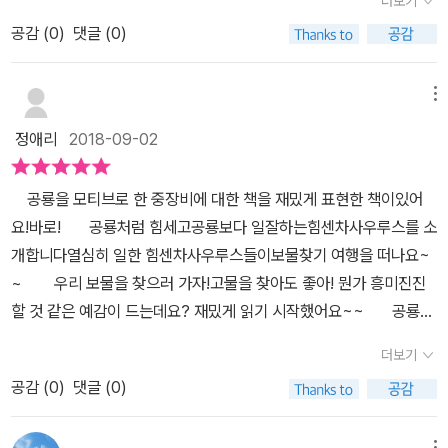
더보기
찾기우리 근이가 넘 좋아할 거 같아서 선택했는데요..예 상 적 중 힘센
도와주고 있어요.와우 바다에 도착했어요. 지잉지잉 소리가 들리네
공감 (
0
)
댓글 (0)
차사우루스의 보물찾기힘센차사우루스의 2번째 이야기 랍니다~~아
요.자석차사우르스가 이상한 진동을 느겼는지이 밑에 고물 쇠붙이가
직 우리 근이는 한글을 몰라요~~근이 아빠도 몇 번 읽어주고 저도 여
있다고 해요.굴착기사우르스와 청소차사우르스, 크레인사우르스
러 번 읽어주어서 내용을 외워서 말하네요...ㅋㅋ공룡과 중장비차의
메뉴
가 열심히 모래를 쓸고 닦아요.눈부신 금빛 잠수함사우루스에요!!모
만남이라니..남자아이들이 좋아할 수밖에 없겠죠 ^^그럼 힘센차사우
래에 파묻혀서 오랫동안 꼼짝 못했었나봐요.힘센차사우르스들이 힘
정애리
2018-09-02
루스의 보물찾기이야기 속으로 떠나볼까요~~ ^^ 열심히 일한 힘센
을 모아 쑤욱~ 밀었더니잠수함사우르가 바다로 뛰어들었어요.힘센
차사우루스들이 보물찾기 여행을 떠난대.' 우리 보물을 찾으러 가자!
차사우루스들이 보물보다 소중한 멋진 친구를 구했어요.힘센차우루
공룡을 모티브로 한 중장비에 대한 책을 재밌게 표현한 책이있어
고물을 찾아도 좋아! '부릉부릉 다 함께 출발티라노사우루스, 마멘키
스에서만 볼 수 있는 재미가 곳곳에 숨겨져있어요.보물찾기 여행지마
요!바로! 공룡처럼 힘세고공룡보다 일잘하는힘센차사우루스를 소
사우루스, 브라키오사우루스 등등우리의 힘센차사우루스들이 보물찾
다 숨겨진 보물이 숨겨져 있다는 사실~!!' 엄마!! 찾았어, 보물~ 여기
개합니다열심히 일한 힘센차사우루스들이보물찾기 여행을 떠나요~
기 여행을 떠났어요~~이런 !쓰러진 나무가 길을 막고 있네. 어쩌지?
여기~ '아이가 너무너무 좋아해요~ㅎㅎㅎ순탄치 않은 보물 찾기 여
~ ​우리 보물을 찾으러 가자!고물을 찾아도 좋아! 뭔가 흥미진진
이런 이런... 문제발생쓰러진 나무를 발견했군요~~'내가 자를게! ''나
행길에도 힘센차사우루스들은 힘을 모으고 각자의 능력을 발휘해 보
할 것 같은 예감이 드는데요? 재밌게 읽기 시작했어요~~ 공룡과
는 치울게!'' 우리는 도끼가 없어도 문제 없어!'협동심을 발휘하는 우
물찾기 여행을 극복해 나가요. ​힘든 과정 속에서도 절대 웃음을 잃지
중장비차의 환상적인 조합으로어떤 이야기들이 펼쳐질까요? 보물을
리의 친구들^^' 내가 번쩍 들어 실어 줄게! '' 나는 멀리 갖다 버릴게! ''
더보기
않아요~^^힘센차사우루스는 다양함을 배울 수 있어요 좋았어요.공
찾으러 가는길이에요~근데 나무가 길을 막고 있었죠~그래서 또뭔
우리가 힘을 모으면 금세 치울 수 있어!'서로 서로 도와가며 어려움을
룡과 자동차의 결합, 교우관계, 숫자, 의성어~ ♬♬♬정말 정말 재
공감 (
0
)
댓글 (0)
가 힘들고 어려운 길이 나오고 있네요~ 흙더미가 쌓여있는걸우리
해결해 나가는 우리의 친구들~~힘센차사우루스 친구들이 가는 길이
미있어 우리 아들은 매일매일 또보고 또보고 잠들곤 해요.
힘센차 사우루스들이 힘을 합쳐치우고 있어요~~ 길을 가다보니
험난하네요~풀도 우거지고 땅도 울퉁불퉁~~그래도 우리는 문제없
메뉴