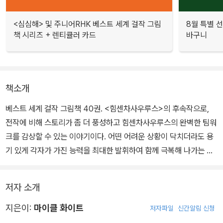
<심심해> 및 주니어RHK 베스트 세계 걸작 그림
8월 특별 선
책 시리즈 + 렌티큘러 카드
바구니
책소개
베스트 세계 걸작 그림책 40권. <힘센차사우루스>의 후속작으로,
전작에 비해 스토리가 좀 더 풍성하고 힘센차사우루스의 완벽한 팀워
크를 감상할 수 있는 이야기이다. 어떤 어려운 상황이 닥치더라도 용
기 있게 각자가 가진 능력을 최대한 발휘하여 함께 극복해 나가는 힘
센차사우루스들의 모습을 통해 팀워크와 협력의 중요성을 깨닫게 될
것이다.
저자 소개
공룡과 특장차라는 두 요소의 결합만으로도 아이들의 마음을 단숨에
지은이:
마이클 화이트
저자파일
신간알림 신청
사로잡기에 충분한 그림책이며, 25년간 어린이 텔레비전 분야에서