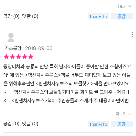
비를 우리 힘센차사우루스들은어떻게 넘어 갈까?책장을 넘기기 전에
더보기
5살 막내에게 물어 보았다.'날카로운 이빨로 와작 나무를 부수것이라
공감 (
0
)
댓글 (0)
고 대답했다.'자석차사우루스와 불도저사우루스의도움으로 계속 여
행을 떠날 수 있게 되었다. 계속 어려운 상황이 벌어진다.우리 힘센차
메뉴
사우루스들은 무사히 보물을 찾을 수 있을까?*출판사에서 제공하는
책을 읽고 작성한 리뷰입니다
추초롱맘
2018-09-06
중장비차와 공룡의 만남!특히 남자아이들이 좋아할 만한 조합이죠?^
^집에 있는 <힘센차사우루스>책을 너무도 재미있게 보고 있는 아들
을 위해후속편인 <힘센차사우루스의 보물찾기>책을 만나보았어요
~ 힘센차사우루스의 보물찾기마이클 화이트 글.그림주니어 RH
K <힘센차사우루스>책이 주인공들의 소개가 주 내용이라면이번
<힘센차사우루스의 보물찾기>책은 보물을 찾으러가는 여정을 담은
더보기
내용이예요.스토리가 있으니 더욱 재미있을것 같은 예감!^^ 열
공감 (
0
)
댓글 (0)
심히 일한 힘센차사우루스들이 보물찾기 여행을 떠난대요.헌데 쓰러
진 나무가 길을 막고 있네요.이들은 어떻게 해결할까요? 자석