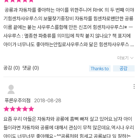
들!자석차 사우르스 꼬리에 달린 전자석에서지잉지잉~ 하고 소리가
좋아하는힘센차사우루스들의 모습이 너무도 멋져 보이네요.^
공룡과 자동차를 좋아하는 아이를 위한주니어 RHK 의 두 번째 이야
들려요~이 밑에 고물 쇠붙이가 있나봐요 청소차사우르스가 모래를
^ 이야기의 뒤에는 이렇게 곳곳에 숨어있는 보물을 찾아보라는
기힘센차사우루스의 보물찾기중장비 자동차를 힘센차로왠만한 공룡
쓰고닦으면서어떤것이 들어있는지 확인해 보내요~바닷가에서 떠밀
글이 있어요~ 아들과 함께 다시한번 책을 보며 이번에는 그림을
이름 끝에는 붙는 사우루스를합해 만든 신조어 힘센차사우루스!※ ㅡ
려온 친구인것 같은데과연 누구일까요? 와~눈부신 금빛 잠수함사우
조금 더 꼼꼼하게 살펴보았어요.곳곳에 이렇게 작은 사람과 함께 보
사우루스 : 멸종한 파충류를 의미입에 착착 붙지 않나요? 책 표지에
르예요!모래에 파뭍혀서 오랫동안 꼼짝도 못했었대요~바다로 돌아
물이!숨은그림찾기의 재미까지 더해지니 단숨에 아들의 애정하는 책
아이가 너무나도 좋아하는안킬로사우루스와 닮은 힘센차사우루스 등
가고싶다고 도와달라고해요~어떻게 해야할까요? 사이 좋은 힘센차
이 되었어요.^^ 길을 막고 있는 나무도 함께 치우고,막힌 벽 사
장!어떤 이야기와 모험이 펼쳐질지기대감을 가득 안고힘센차사우루
사우르스들이 힘을 모아 쑤욱 밀었더니, 잠수함사우르스가 움직이더
더보기
이로 눈이 보이는 힘센차사우루스들의 흉내도 내보며신나게 책을 보
스와 함께 부릉부릉 출발! 보물찾기 여행을 떠난 힘센차사우루스 앞
니~꿈틀꿈틀 풍덩!바다로 뛰어들었어요~~ 고물이 아니라 황금빛 보
는 모습이 보이시죠?^^시원시원하고 깔끔한 그림,흥미로운 스토리
공감 (
0
)
댓글 (0)
에쓰러진 나무가 길을 막고 있어요어쩌지? 콱작콰자작나무를 들어
물,잠수함사우르스를 찾았내요!힘센차사우르스들이 보물보다 소중한
에 아이들이 배울 수 있는 교훈, 숨은그림찾기까지 재미있는 요소가
올리는 자석차사우루스와불도저사우루스가 쓰러진 나무를 치워주어
친구를 구한 멋진 일을 해냈어요 ^^한참 고집이 늘고, 내가 할꺼라는
가득한 <힘센차사우루스의 보물찾기>.​중장비차나 공룡을 좋아하는
요 공룡 중장비자동차 어린이동화 힘센차사우루스의 특징은위기 상
메뉴
나이 4살, 스스로하는것도 중요하지만 친구들과 힘을 합쳐서 하면 더
아이들에게 특히 추천드려요.^^
황을 해결하는 중장비차가 누굴까?중장비차 역할을 생각해 볼 수 있
욱 쉽고멋지게 해 날 수 있다는 것을 알려주는 책인것 같아요~아이와
푸른우주의점
2018-08-28
다는 거에요그리고 여기에 가미된 재미는! 중장비차 이름 끝에 공룡
함께 책을 읽으면서아이에게 친구 이야기를 하면서 읽어주니,사이좋
처럼 ㅡ사우루스 를 붙이며아이가 좋아하는 공룡변신 자동차 느낌을
게 할꺼라고 하면서더욱 자신감을 갖는것 같더라구요 ^^공룡과 중장
요즘 우리 아들은 자동차와 공룡에 흠뻑 빠져 살고 있어요.남자 아이
퐉퐉~ 살린거죠! ㅋㅋㅋ잠시 힘센차사우루스 이름 살펴 볼까요? 자
비차의 만남으로, 더욱 기발한 아이디어가 가득한 책,공룡공룡~ 공룡
들이라면 자동차와 공룡에 대해서 관심이 무척 많은데요.역시나 우리
석차사우루스불도저사우루스지게차사우루스덤프차사우루스잔디깍
및 중장비차 사랑에 푹~ 빠진 아이에게꾸욱 추천해봅니다 :)
아이도 너무너무 좋아해요~^^공룡처럼 힘세고 공룡보다 일 잘하는