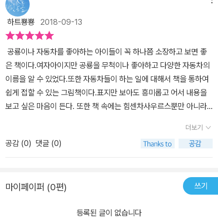
풀이 우거진 곳도 나오고땅도 울퉁불퉁 이럴때도 힘센차사우루스는
다~~!!!힘을 모아 풀을 깎고 땅도 다지고~~~~이런 이런... 이번에는
협동심을 발휘하죠~ 또 한참 가다보니 높다란 돌담도 나오기도
산이 가로막고 있어요~~~굴파기 사우루스가 나설 차례위이이이잉!
하트뿅뿅
2018-09-13
하네요이럴때 힘센차사우루스들이 힘을 합치면 되는거죠~~한참 여
힘센차사우루스 친구들이드디어 바다에 도착했어요지잉지잉 소리가
러가지 힘든 상황을 이겨내고바닷가로 도달했네요~뭔가 크고 황금
들리네요~~~모래 속에 오랫동안 파묻혀있던잠수함사우루스를 찾
공룡이나 자동차를 좋아하는 아이들이 꼭 하나쯤 소장하고 보면 좋
빛나는 물체가 있어요~~잠수함인가? 잠수함 사우루스를 만나게
았어요이 친구는 플래시오사우루스 라고 우리 근이가 알려주네요~
은 책이다.여자아이지만 공룡을 무척이나 좋아하고 다양한 자동차의
됐어요~힘센차사우루스들은 어떻게 했을까요? 힘센차사우루스의
힘센차사우루스 친구들 힘을 모아서잠수함사우루스를 바다로 돌려보
이름을 알 수 있었다.또한 자동차들이 하는 일에 대해서 책을 통하여
보물찾기에서는협동심을 가르쳐주고 있어요~어떤 문제가 있을때 문
내주었어요~~힘센차사우루스의 보물찾기를 읽으면서 자연스럽게
쉽게 접할 수 있는 그림책이다.표지만 보아도 흥미롭고 어서 내용을
제해결력을 알려주기도 하고요 그리고 공룡에 대한 내용만 있는것도,
우리 아이들이 협동심을 키울 수 있답니다~ 우리 근이도 어려움에 닥
보고 싶은 마음이 든다.​ ​또한 책 속에는 힘센차사우르스뿐만 아니라
중장비에 대한 내용만 있는것도 아니라같이 콜라보되어서 더 흥미롭
쳤을때 친구들과 서로서로 도와가며난관을 극복해 나갈 수 있는 아
두명의 아이가 나와서아랫쪽에서 보물을 찾는 그림은 더욱 흥미진진
게 아이도 너무 재밌어했어요~
더보기
이로 커갈 수 있었으면 좋겠네요~~
하고 숨어있는 보물을 찾는 재미가 쏠쏠하다.어떻게 이런 책을 만들
공감 (
0
)
댓글 (0)
었을까? 기발하고 재미있다.​ 마지막에 힘센차사우루스들은 눈부신
금빛 잠수함사우루스를 구해주는 모습도 보인다.와우! 모두가 힘을
합쳐서 친구를 구해주는 모습까지~~~교훈도 함께 그림책을 통하여
쓰기
마이페이퍼 (0편)
알 수 있다는 사실에 이 그림책을 적극 추천하고 싶다.​ 그리고 잠수함
사우루스를 힘센차사우루스들이 구하며 두명의 아이는 보물들을 모
등록된 글이 없습니다
두모두 획득하게 된다.마지막 뒷면 페이지에 그림책 속에 숨어있는