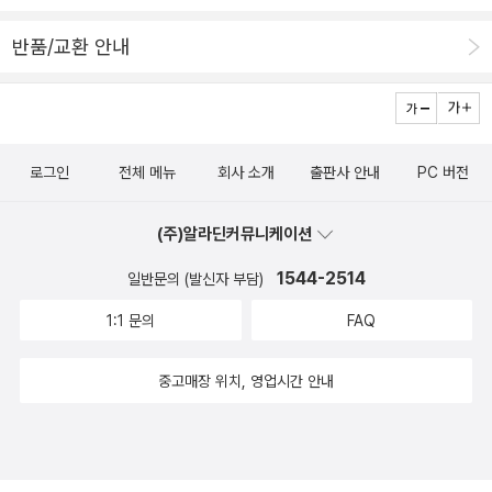
보물들이 나온다.못찾은 보물이 있다면 다시한번 보며 어디에 숨어있
반품/교환 안내
는지 하나하나 찾아보는 재미가 있다.이 그림책은 아이가 좋아할 뿐
만아니라 어른이 보아도 재미있는 책이다.이 그림책은 아이가 쉽게
흥미를 느끼고 접할 수 있는 책이다.글을 읽는 아이는 스스로 읽으며
재미를 느끼고글을 읽지 못하는 아이는 부모 또한 읽어주며 즐겁기
로그인
전체 메뉴
회사 소개
출판사 안내
PC 버전
때문에 재미가 있다.그림만 보아도 즐거운 책이다.
(주)알라딘커뮤니케이션
1544-2514
일반문의 (발신자 부담)
1:1 문의
FAQ
중고매장 위치, 영업시간 안내