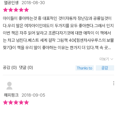
열공인생
2018-08-30
을 극복해 나가는 이야기 책이예요혼자만 좋아하는 아이에게 협동심
을 알려주고 친구과 함께 함에 있ㅓ서 좋은책마지막으로 도착한 곳은
아이들이 좋아하는것 중 대표적인 것이자동차 장난감과 공룡일것이
푸른바다푸른 바다에서는 잠수함 사우루스를 구해준 힘센차사우루스
다.우리 딸은 여자아이인데도이 두가지를 모두 좋아한다.그래서 인지
의성어가 많이 나오는 책아이에게 읽어주면서 발음이 안되는 부분도
이번 책은 자주 읽어 달라고 조른다자기것에 대한 애착이 이 책에서
있어서 웃기도 했네요중장비 차에 공룡을 합진 힘센차사우루스아이
는 차고 넘친다.베스트 세계 걸작 그림책 40《힘센차사우루스의 보물
도 보기 좋아하고 혼자서도 잘 보는 책잠잘때도 읽어주라고 하는 책
찾기》이 책을 우리 딸이 좋아하는 이유는 한가지 더 있다.책 속 곳곳
나중에 크면 멋진 공룡이 되고 싶다는 아이아이와 갬있게 보면 좋
에 숨어 있는 보물 찾기다.주인공들이 찾으러 떠나는 그 보물 말고도
은 책
더보기
각 페이지에 작은 보물이 숨어 있다.우리 딸은 어쩜 이야기 보다 이 보
공감 (
0
)
댓글 (0)
물 찾는 재미에 더 빠졌는지도 모르겠다.이제 본격적으로 힘센차사우
루스들의보물찾기 여행을 함께 떠나보자!열심히 일한 12대 힘센차사
우루스들이 보물 찾기 여행을 떠난다.너무나 밝은 표정들이다.보물을
메뉴
찾아도 좋고 고물을 찾아도 좋다며 아침 일찍 모두 기분좋게 출발하
해피핑크
2018-09-05
다.우리 아이들이 여행가기전의 표정처럼 금방이라도 보물을 찾을 수
있을것 같다.친구들 모두 같이 가는 여행이라 더 행복 한지도 모르겠
다.얼마 못가서 난관에 부딪혔다.쓰러진 나무가 길을 막고 있다.이 고