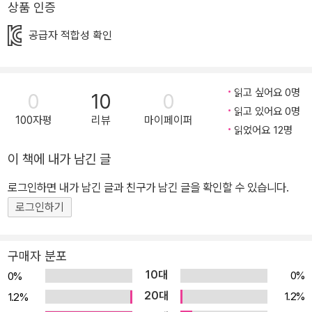
상품 인증
12개의 힘센차사우루스들이 보물 찾기 여행을 떠나요. 하지만 길을
공급자 적합성 확인
떠나자마자 여러 난관에 부딪치지요. 쓰러진 나무가 길을 막고 있을
때 자석차사우루스가 콰작콰자작 나무를 자르고, 촤르르르르 불도저
사우루스가 나무를 치워요. 땅이 울퉁불퉁해 지나가기 힘들 때 잔디
읽고 싶어요 0명
0
10
0
깎기차사우루스가 풀을 깎고, 뿡뿡! 롤러차사우루스가 땅을 다져요.
읽고 있어요 0명
순탄치 않은 보물 찾기 여행길에도 힘센차사우루스들은 힘을 모으고
100자평
리뷰
마이페이퍼
읽었어요 12명
각자의 능력을 발휘해 난관을 극복해 나가요. 힘든 과정 속에서도 절
대 웃음을 잃지 않지요. 그렇게 도착한 곳은 드넓은 바다! 그런데 자석
이 책에 내가 남긴 글
차사우루스의 자석에 신호가 들어왔어요. 모래 해변 아래에 무언가가
로그인하면 내가 남긴 글과 친구가 남긴 글을 확인할 수 있습니다.
있나 봐요! 12개의 힘센차사우루스가 발견한 보물은 과연 무엇일까
로그인하기
요? 보물일까요? 고물일까요? 여러분도 힘센차사우루스와 함께 보
물찾기를 떠나 보세요! ★잠깐! 커다란 힘센차사우루스들과 대비되는
소년과 소녀를 찾아보고, 책 속에 숨겨진 보물들도 찾아보세요!
구매자 분포
10대
0%
0%
20대
1.2%
1.2%