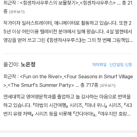
최근작 :
<힘센차사우루스의 보물찾기>
,
<힘센차사우루스>
… 총 21
일해 온 작가답게 아이들이 절대 실망하지 않을 그림과 내용을 담았
종
(모두보기)
다.
작가이자 일러스트레이터, 애니메이터로 활동하고 있습니다. 또한 2
5년 이상 어린이용 텔레비전 분야에서 일해 왔습니다. 4살 딸한테서
영감을 얻어 쓰고 그린 《힘센차사우루스》는 그의 첫 번째 그림책입니
다. 그는 현재 영국 랭커셔에서 사랑하는 부인과 딸과 함께 살고 있습
니다.
옮긴이:
노은정
저자파일
신간알림 신청
최근작 :
<Fun on the River>
,
<Four Seasons in Smurf Village
>
,
<The Smurf's Summer Party>
… 총 717종
(모두보기)
연세대학교 영어영문학과를 졸업하고 늘 감사하는 마음으로 번역을
하고 있습니다. 『마법의 시간여행』 시리즈, 『마녀 위니』 시리즈, 『43
번지 유령 저택』 시리즈 등을 비롯해 『간다아아!』, 『여우지만 호랑이
입니다』, 『워터 프로텍터』 등 이루 꼽을 수 없을 만큼 많은 책들을 우
리말로 옮겼습니다.