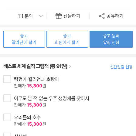
선물하기
공유하기
중고
중고
중고 등록
알라딘에 팔기
회원에게 팔기
알림 신청
베스트 세계 걸작 그림책 (총 91권)
신간알림 신청
탐험가 윌리엄과 호랑이
판매가
15,300
원
아무도 본 적 없는 우주 생명체를 찾아서
판매가
15,300
원
우리들의 호수
판매가
15,300
원