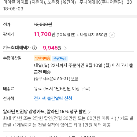
마이클 화이트
(지은이),
노은정
(옮긴이)
주니어RHK(주니어랜덤)
20
18-08-03
정가
13,000원
11,700
판매가
원
(10% 할인) +
마일리지 650원
9,945
카드최대혜택가
원
수령예상일
양탄자배송
주말특급
내일(일) 22시까지 주문하면 8월 10일 (월) 아침 7시
출
근전 배송
(중구 서소문로 89-31 )
변경
배송료
유료 (도서 1만5천원 이상 무료)
전자책
전자책 출간알림 신청
알라딘 만권당 삼성카드, 알라딘 15% 청구 할인
최대 1만원 또는 2만원 할인(전월 30만원 또는 60만원 이용 시) / 카드 발
급월 +1개월까지는 전월 실적이 없어도 최대 1만원 혜택 제공