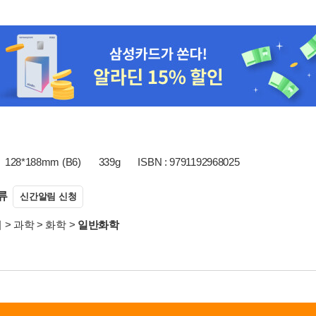
128*188mm (B6)
339g
ISBN : 9791192968025
류
신간알림 신청
서
>
과학
>
화학
>
일반화학