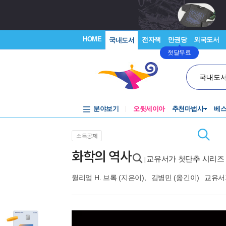
HOME
전자책
만권당
외국도서
국내도서
첫달무료
국내도
분야보기
오뒷세이아
추천마법사
베
소득공제
화학의 역사
교유서가 첫단추 시리즈 
|
윌리엄 H. 브록
(지은이),
김병민
(옮긴이)
교유서