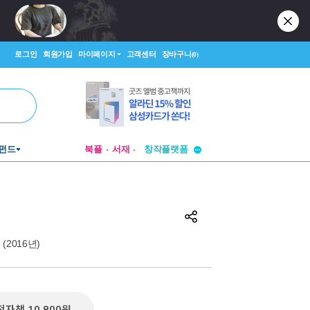
로그인
회원가입
마이페이지
고객센터
장바구니
(0)
펀드
북플
서재
투비컨티뉴드
창작플랫폼
투비컨티뉴드
on (2016년)