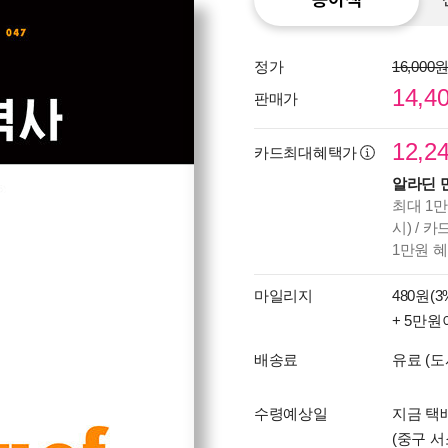
정가
16,000
14,4
판매가
12,2
카드최대혜택가
알라딘 
최대 1만
시) / 
1만원 
마일리지
480원(3
+ 5만원
배송료
유료 (도
수령예상일
지금 택
(중구 서