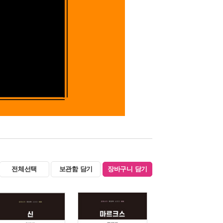
전체선택
보관함 담기
장바구니 담기