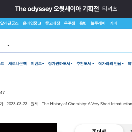
알라딘굿즈
온라인중고
중고매장
우주점
음반
블루레이
커피
서
스트
새로나온책
이벤트
정가인하도서
추천도서
작가와의 만남
북
47
가
2023-03-23
원제 : The History of Chemistry: A Very Short Introducti
종이책