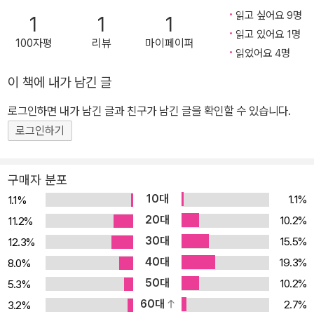
두에 두어야 한다고 말한다. “우리가 본능에 의한 충동을 실행에 옮기
읽고 싶어요 9명
1
1
1
고 물리적 환경에 반응하는 것 이상의 뭔가를 할 수 있게 해주는 바로
읽고 있어요 1명
100자평
리뷰
마이페이퍼
그 추론과 해석의 능력 덕분에 우리는 무엇이든 연구할 수 있다.” 저
읽었어요 4명
자는 자연과학과 인간과학의 연구대상에 어떤 차이점이 있는지를 제
이 책에 내가 남긴 글
대로 이해해야 한다고 지적하고, 사회적 행위의 규칙적 패턴을 찾아
내는 데서 그치지 않고 사회학적 설명에는 이해가 필요하다고 전제한
로그인하면 내가 남긴 글과 친구가 남긴 글을 확인할 수 있습니다.
다. 나아가 비판적 사고, 정직하고 성실한 증거 수집, 아이디어의 내적
로그인하기
일관성 및 이용 가능한 최선의 증거와의 적합성 검증, 주장을 지지하
기보다 반박하는 증거에 대한 탐색, 이데올로기적 몰입으로 제약당하
구매자 분포
지 않는 공개적 의견 교환과 자료 교환 등은 모두 사회과학에 긍정적
10대
1.1%
1.1%
영향을 줄 수 있으며 마땅히 그래야 한다고 주장한다. 학문으로서의
20대
10.2%
11.2%
사회학은 공평무사를 목표로 삼는다 “세상을 개선하는 것은 사회학
30대
15.5%
12.3%
자의 일차적 관심사가 될 수 없다. 사회학자들은 연구주제를 정할 때
40대
19.3%
8.0%
사회적으로 문제시되는 일이 아니라 사회학적으로 흥미로운 일을 의
50대
식해야 한다. 사회학자들은 어떤 분야에 대해 일단은 기술하고 설명
10.2%
5.3%
할 수 있게 된 다음에야 분별력 있는 정책 제안을 할 수 있는 지점까지
60대
2.7%
3.2%