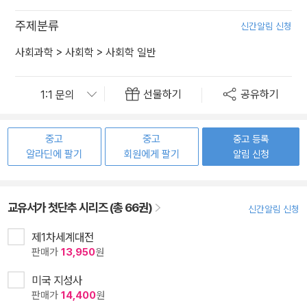
주제분류
신간알림 신청
사회과학
>
사회학
>
사회학 일반
선물하기
공유하기
중고
중고
중고 등록
알라딘에 팔기
회원에게 팔기
알림 신청
교유서가 첫단추 시리즈 (총 66권)
신간알림 신청
제1차세계대전
판매가
13,950
원
미국 지성사
판매가
14,400
원