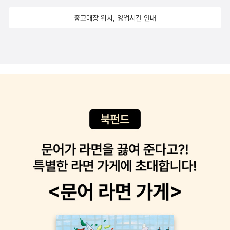
론의 역사>(음악세계, 2022)라는 것이 간행되기도 했다.단권사나
중고매장 위치, 영업시간 안내
축약본이 아닌 케임브리지 통사로는 '케임브리지 중국사'(전15권)의
번역본인 '캠브리지 중국사'(새물결, 2007)가 우선 10권과 11권을 4
책으로 간행하며 시작되었으나, 이후 20년이 다 되어 가는 지금까지
도 추가 간행 소식이 없는 것으로 보아 결국 중도작파한 듯 보인다. 물
론 책값을 터무니없이 높게 붙이는 출판사이니 완간되어도 문제겠지
만.케임브리지의 이름을 내건 교양서 시리즈도 그동안 꾸준히 나왔
다. '입문'(Introduction) 시리즈인 <케임브리지 중국철학 입문>(유
유, 2018)과 <케임브리지 카프카 입문>(그린비, 2024), '개론'(Co
mpanion) 시리즈인 <본회퍼 신학개론: 캠브리지 지침서>(종문화
사, 2017)와 <도스토옙스키: 케임브리지 대학 추천 도서>(우물이있
는집, 2018)가 대표적이다.알라딘에서 '케임브리지'로 검색하다 보니
'케임브리지 7인'과 '케임브리지 5인'에 대한 책도 나오는데, 전자는 1
9세기 말에 중국 선교사로 투신한 그 학교 졸업생들을 가리키며, 후
자는 20세기 초에 소련 스파이로 활동한 (그리하여 훗날 <팅커, 테일
러, 솔저, 스파이>의 소재가 된) 그 학교 졸업생들을 가리킨다. 참으