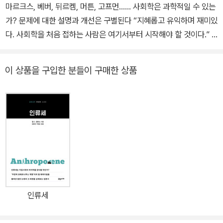
마르크스, 베버, 뒤르켐, 머튼, 고프먼…… 사회학은 과학적일 수 있는
가? 문제에 대한 설명과 개선은 구별된다 “지혜롭고 유익하며 재미있
다. 사회학을 처음 접하는 사람은 여기서부터 시작해야 할 것이다.” _
고든 마셜(Gordon Marshall), 영국학사원 특별회원 “스티브 브루
스는 완벽한 안내자다. 그는 사회학이라는 분야를 잘 알고 있으며, 무
이 상품을 구입한 분들이 구매한 상품
엇이 중요한지도, 이야기를 하는 방법도 잘 알고 있다. 보기 드문 역작
이다.” _ 데이비드 보아스(David Voas), 유니버시티 칼리지 런던 교
수 사회학은 해결책 제시에 앞서 설명되어야 할 사태를 연구한다 이
책은 사회계급, 범죄와 일탈행위, 교육, 노동, 종교, 나아가 정치적 분
파에 관한 연구들을 거론하며 자아가 사회에 의해 형성되고 거꾸로
사회가 자아에 의해 형성되는 방식을 탐색함으로써 사회학의 기본 원
리를 설명한다. 이번 전면개정판에서 저자는 사회학의 본질을 규명한
다. 아울러 사회과학에서의 ‘과학’을 강조하며 새로운 의제나 발상이
사회학을 형성하긴 하지만 객관적이고 가치중립적인 사회분석이 필
인류세
수적이라고 강조한다. 또 사회학이 사회과학이어야만 한다고 주장할
때는 사회학 특유의 연구대상에서 유래하는 고유한 이점과 난점도 염