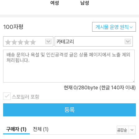
여성
남성
그 분야에 대한 이해를 높여갈 수 있다.” 이 책에서 저자가 말하는 학
문으로서의 사회학은 여러 면에서 특별한데, 우선 공평무사를 목표로
삼는다. 일반인은 보통 자신이 지닌 문제는 사회 탓으로, 자신이 거둔
100자평
게시물 운영 원칙
성공은 자기 공로로 돌리고 싶어한다. 하지만 사회학자들은 질병, 가
난, 실패, 불행의 사회적 원인은 물론이고 건강, 부, 성공, 행복의 사회
카테고리
적 원인에도 관심을 가진다. 학문으로서의 사회학은 또 증거에 입각
하는 것을 목표로 삼을 뿐 아니라, 개인보다는 일반적인 것이나 전형
적인 것에 관심을 둔다. 일반인들의 경우에는 이른바 인간 행동의 일
반적 원칙을 끌어다가 자신의 삶을 이해하고자 하지만, 학자들은 일
반적 원칙을 만들기 위해 개인의 인생을 연구한다고 저자는 상기시킨
현재
0
/280byte (한글 140자 이내)
다. “추측 이상의 뭔가가 되려면 사회학은 경험적이어야만 한다. 이
스포일러 포함
말은, 사회학적 설명(그리고 그 설명을 묶은 이론이라는 꾸러미)이 현
실 세계에 대한 건전한 관찰에 토대를 두고 있어야 한다는 뜻이다.”
등록
저자는 사회학이 경험적인 학문이 되려면 자연과학을 본보기로 삼아
야 한다고 강조한다.
구매자 (1)
전체 (1)