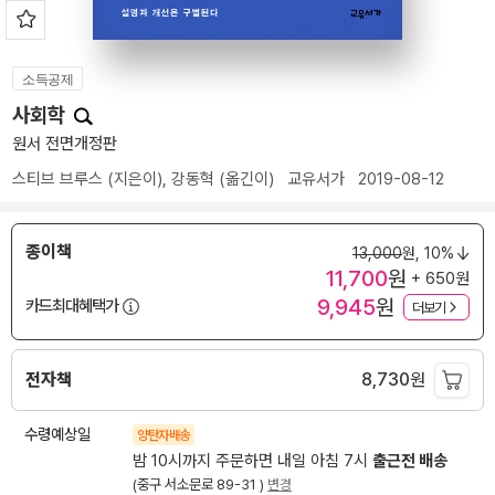
소득공제
사회학
원서 전면개정판
스티브 브루스
(지은이),
강동혁
(옮긴이)
교유서가
2019-08-12
종이책
13,000
원,
10%
11,700
원
+ 650원
9,945
원
카드최대혜택가
더보기
전자책
8,730
원
수령예상일
양탄자배송
밤 10시까지 주문하면 내일 아침 7시
출근전 배송
(중구 서소문로 89-31 )
변경