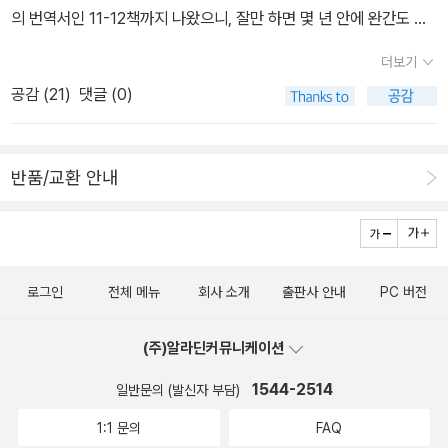
의 번역서인 11-12책까지 나왔으니, 잘만 하면 몇 년 안에 완간도 가
능하겠다.<케임브리지 세계사 콘사이스>(소와당, 2018)라는 요약
더보기
본도 나온 모양인데, 같은 출판사에서 본편 간행을 염두에 두고 일종
공감 (
21
)
댓글 (0)
의 개요 성격으로 미리 내놓은 모양이다. 소와당은 예전에 <임원경제
지> 중복 출간을 둘러싼 잡음 때문에 별로 좋지 못한 인상을 받은 출
판사인데, 이후 역사 서적을 꾸준히 내놓는 것으로 보아 일회성으로
반품/교환 안내
생겨난 곳은 아닌 듯하다.기억을 더듬어 보니 '케임브리지 세계사'라
는 이름의 시리즈는 이전에도 몇 가지가 나와 있었다. 예를 들어 케임
브리지 대학 출판부의 '약사'(A Concise History) 시리즈 중 독일,
이탈리아, 프랑스, 영국 편이 '케임브리지 세계사 강좌'(개마고원, 20
로그인
전체 메뉴
회사 소개
출판사 안내
PC 버전
00-2002)라는 이름으로 나왔고, 최근에는 스페인 편이 <케임브리
지 스페인사>(글항아리, 2024)로 나왔다.이름 그대로 도판을 곁들
(주)알라딘커뮤니케이션
인 '케임브리지 도판 역사'(The Cambridge Illustrated History)
시리즈 중에서는 프랑스, 중국, 독일, 이슬람 편이 '사진과 그림으로
1544-2514
일반문의 (발신자 부담)
보는 케임브리지 각국사'(시공사, 2001)라는 시리즈명으로 나왔다.
1:1 문의
FAQ
일반 역사가 아니라 개별 분야의 역사로는 <케임브리지 서양음악이