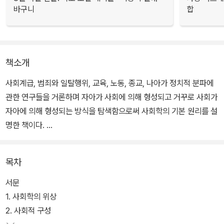
바구니
합
책소개
사회계급, 범죄와 일탈행위, 교육, 노동, 종교, 나아가 정치적 분파에
관한 연구들을 거론하며 자아가 사회에 의해 형성되고 거꾸로 사회가
자아에 의해 형성되는 방식을 탐색함으로써 사회학의 기본 원리를 설
명한 책이다.
이번 전면개정판에서 저자는 사회학의 본질을 규명한다. 아울러 사회
목차
과학에서의 ‘과학’을 강조하며 새로운 의제나 발상이 사회학을 형성
하긴 하지만 객관적이고 가치중립적인 사회분석이 필수적이라고 강
서문
조한다. 또 사회학이 사회과학이어야만 한다고 주장할 때는 사회학
1. 사회학의 위상
특유의 연구대상에서 유래하는 고유한 이점과 난점도 염두에 두어야
2. 사회적 구성
한다고 말한다.