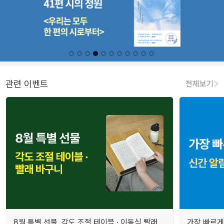
관련 이벤트
전체보기
8월 특별 선물. 각도 조절 테이블 · 이동식 빨래
가장 빠르게