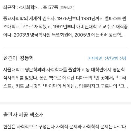
최근작 :
<사회학>
… 총 57종
(모두보기)
종교사회학의 세계적 권위자. 1978년부터 1991년까지 벨파스트 퀸
즈대학교 교수로 재직했고, 1991년부터 애버딘대학교 교수로 재직중
이다. 2003년 영국학사원 특별회원에, 2005년 에든버러 왕립학사
원 특별회원에 선출되었다. 저서로 『세속적인 것이 영적인 것을 이긴
다Secular Beats Spiritual』 『스코틀랜드의 신들: 현대 스코틀랜드
옮긴이:
강동혁
저자파일
신간알림 신청
의 종교Scottish Gods: Religion in Modern Scotland』 등이 있
다.
서울대학교 영문학과와 사회학과를 졸업하고 동 대학원에서 영문학
석사학위를 받았다. 옮긴 책으로 에르난 디아스의 『먼 곳에서』 『트러
스트』, 커트 보니것의 『타이탄의 세이렌』, 압둘라자크 구르나의 『그
후의 삶』, J. K. 롤링의 해리 포터 시리즈 등이 있다.
출판사 제공 책소개
현실은 사회적으로 구성된다 사회적 문제와 사회학적 문제는 다르다